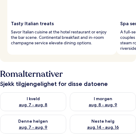
Tasty Italian treats
Spa se
Savor Italian cuisine at the hotel restaurant or enjoy
A full-s
the bar scene. Continental breakfast and in-room
couples 
champagne service elevate dining options.
steam r
riversid
Romalternativer
Sjekk tilgjengelighet for disse datoene
Sjekk tilgjengelighet for i kveld, aug. 7 - aug. 8
Sjekk tilgjengelighet for i mor
I kveld
I morgen
aug. 7 - aug. 8
aug. 8 - aug. 9
Sjekk tilgjengelighet for denne helgen, aug. 7 - aug. 9
Sjekk tilgjengelighet for neste 
Denne helgen
Neste helg
aug. 7 - aug. 9
aug. 14 - aug. 16