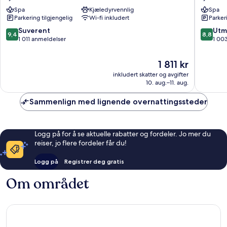
Lyon
Bellecou
Spa
Kjæledyrvennlig
Spa
-
Lyon
Parkering tilgjengelig
Wi-fi inkludert
Parker
MGallery
sentrum
Collection
9.4
8.8
Suverent
Utm
9,4
8,8
Lyon
av
av
1 011 anmeldelser
1 00
sentrum
10,
10,
Suverent,
Utmerke
Prisen
1 811 kr
1 011
1 003
er
inkludert skatter og avgifter
anmeldelser
anmelde
1 811 kr
10. aug.–11. aug.
Sammenlign med lignende overnattingssteder
Logg på for å se aktuelle rabatter og fordeler. Jo mer du
reiser, jo flere fordeler får du!
Logg på
Registrer deg gratis
Om området