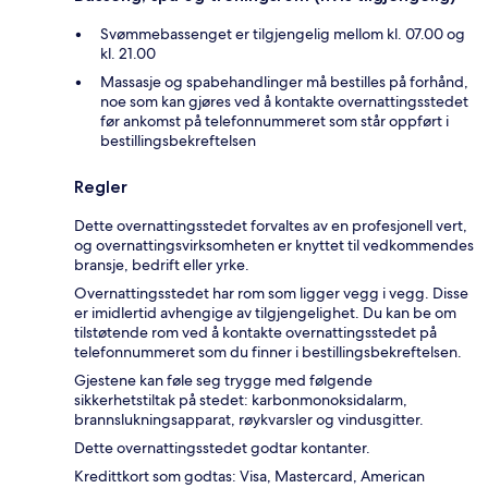
Svømmebassenget er tilgjengelig mellom kl. 07.00 og
kl. 21.00
Massasje og spabehandlinger må bestilles på forhånd,
noe som kan gjøres ved å kontakte overnattingsstedet
før ankomst på telefonnummeret som står oppført i
bestillingsbekreftelsen
Regler
Dette overnattingsstedet forvaltes av en profesjonell vert,
og overnattingsvirksomheten er knyttet til vedkommendes
bransje, bedrift eller yrke.
Overnattingsstedet har rom som ligger vegg i vegg. Disse
er imidlertid avhengige av tilgjengelighet. Du kan be om
tilstøtende rom ved å kontakte overnattingsstedet på
telefonnummeret som du finner i bestillingsbekreftelsen.
Gjestene kan føle seg trygge med følgende
sikkerhetstiltak på stedet: karbonmonoksidalarm,
brannslukningsapparat, røykvarsler og vindusgitter.
Dette overnattingsstedet godtar kontanter.
Kredittkort som godtas: Visa, Mastercard, American