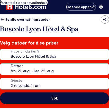
Fortsett til sidens hovedinnhold
Last ned appen
Se alle overnattingssteder
Boscolo Lyon Hôtel & Spa
Velg datoer for å se priser
Hvor vil du hen?
Datoer
Gjester
Søk