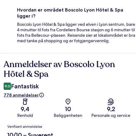
Hvordan er området Boscolo Lyon Hôtel & Spa
ligger i?
Boscolo Lyon Hôtel & Spa ligger ved elven i Lyon sentrum, bare
4 minutter til fots fra Cordeliers Bourse stasjon og 6 minutter til
fots fra Bellecour-plassen. Reisende sier at lokalområdet er bra
med tanke på shopping og er fotgjengervennlig.
Anmeldelser av Boscolo Lyon
Anmeldelser
Hôtel & Spa
Fantastisk
9,0
778 anmeldelser
9,4
10
9,2
Renhold
Beliggenheten
Personale og service
Anmeldelser
Verifisert anmeldelse
10/10 – Suverent