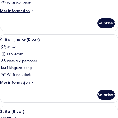
junior
Wi-fi inkludert
Mer
Mer informasjon
informasjon
om
Se priser
Suite
–
junior
Åpne
Suite – junior (River) | Minibar (inklu
15
Suite – junior (River)
alle
45 m²
bildene
1 soverom
av
Suite
Plass til 3 personer
–
1 kingsize-seng
junior
Wi-fi inkludert
(River)
Mer
Mer informasjon
informasjon
om
Se priser
Suite
–
junior
Åpne
Suite (River) | Minibar (inkludert), sa
11
(River)
Suite (River)
alle