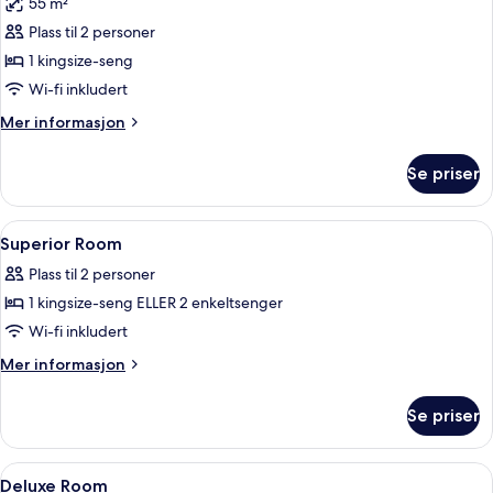
55 m²
bildene
Plass til 2 personer
av
Suite
1 kingsize-seng
(River)
Wi-fi inkludert
Mer
Mer informasjon
informasjon
om
Se priser
Suite
(River)
Åpne
Minibar (inkludert), safe på rommet, b
5
Superior Room
alle
Plass til 2 personer
bildene
1 kingsize-seng ELLER 2 enkeltsenger
av
Superior
Wi-fi inkludert
Room
Mer
Mer informasjon
informasjon
om
Se priser
Superior
Room
Åpne
Minibar (inkludert), safe på rommet, b
5
Deluxe Room