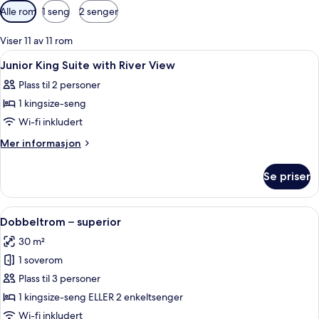
Tilgjengelige
Alle rom
1 seng
2 senger
filtre
for
Viser 11 av 11 rom
rom
Åpne
Minibar (inkludert), safe på rommet, b
13
Junior King Suite with River View
alle
Plass til 2 personer
bildene
1 kingsize-seng
av
Junior
Wi-fi inkludert
King
Mer
Mer informasjon
Suite
informasjon
om
with
Se priser
Junior
River
King
View
Suite
Åpne
Dobbeltrom – superior | Minibar (inklu
6
with
Dobbeltrom – superior
alle
River
30 m²
View
bildene
1 soverom
av
Dobbeltrom
Plass til 3 personer
–
1 kingsize-seng ELLER 2 enkeltsenger
superior
Wi-fi inkludert