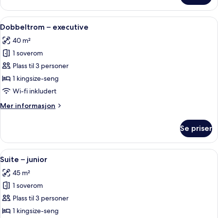
–
deluxe
Åpne
Minibar (inkludert), safe på rommet, b
19
Dobbeltrom – executive
alle
40 m²
bildene
1 soverom
av
Dobbeltrom
Plass til 3 personer
–
1 kingsize-seng
executive
Wi-fi inkludert
Mer
Mer informasjon
informasjon
om
Se priser
Dobbeltrom
–
executive
Åpne
Suite – junior | Minibar (inkludert), s
14
Suite – junior
alle
45 m²
bildene
1 soverom
av
Suite
Plass til 3 personer
–
1 kingsize-seng