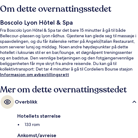
Om dette overnattingsstedet
Boscolo Lyon Hôtel & Spa
Fra Boscolo Lyon Hôtel & Spa tar det bare 15 minutter å gå til både
Bellecour-plassen og Lyon rådhus. Gjestene kan glede seg til massasje i
spaavdelingen, og du får italienske retter på Angelo|Italian Restaurant,
som serverer lunsj og middag. Noen andre høydepunkter på dette
hotellet i luksuriøs stil er en bar/lounge, et døgnåpent treningssenter
og en badstue. Den vennlige betjeningen og den fotgjengervennlige
beliggenheten får mye skryt fra andre reisende. Du kan gå til
kollektivtransport: Det tar 4 minutter å gå til Cordeliers Bourse stasjon
og 7 minutter å gå til Bellecour stasjon.
Informasjon om avbestillingsrett
Mer om dette overnattingsstedet
Overblikk
Hotellets størrelse
133 rom
Ankomst/avreise