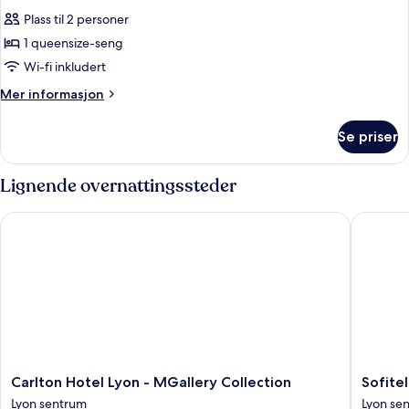
alle
Plass til 2 personer
bildene
1 queensize-seng
av
Deluxe
Wi-fi inkludert
Room
Mer
Mer informasjon
informasjon
om
Se priser
Deluxe
Room
Lignende overnattingssteder
Carlton Hotel Lyon - MGallery Collection
Sofitel L
Carlton
Sofitel
Carlton Hotel Lyon - MGallery Collection
Sofite
Hotel
Lyon
Lyon sentrum
Lyon se