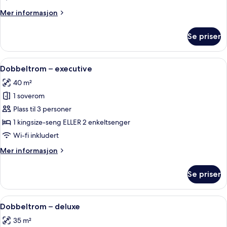
Mer
Mer informasjon
informasjon
om
Se priser
Dobbeltrom
–
superior
Åpne
Minibar (inkludert), safe på rommet, b
26
Dobbeltrom – executive
alle
40 m²
bildene
1 soverom
av
Dobbeltrom
Plass til 3 personer
–
1 kingsize-seng ELLER 2 enkeltsenger
executive
Wi-fi inkludert
Mer
Mer informasjon
informasjon
om
Se priser
Dobbeltrom
–
executive
Åpne
Minibar (inkludert), safe på rommet, b
15
Dobbeltrom – deluxe
alle
35 m²
bildene