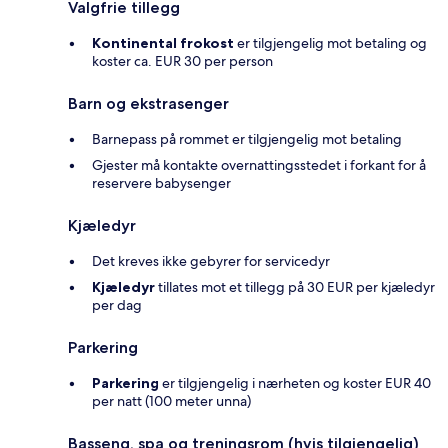
Valgfrie tillegg
Kontinental frokost
er tilgjengelig mot betaling og
koster ca. EUR 30 per person
Barn og ekstrasenger
Barnepass på rommet er tilgjengelig mot betaling
Gjester må kontakte overnattingsstedet i forkant for å
reservere babysenger
Kjæledyr
Det kreves ikke gebyrer for servicedyr
Kjæledyr
tillates mot et tillegg på 30 EUR per kjæledyr
per dag
Parkering
Parkering
er tilgjengelig i nærheten og koster EUR 40
per natt (100 meter unna)
Basseng, spa og treningsrom (hvis tilgjengelig)