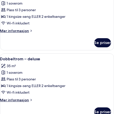
1 soverom
av
Dobbeltrom
Plass til 3 personer
–
1 kingsize-seng ELLER 2 enkeltsenger
deluxe
Wi-fi inkludert
Mer
Mer informasjon
informasjon
om
Se priser
Dobbeltrom
–
deluxe
Åpne
Minibar (inkludert), safe på rommet, b
16
Dobbeltrom – deluxe
alle
35 m²
bildene
1 soverom
av
Dobbeltrom
Plass til 3 personer
–
1 kingsize-seng ELLER 2 enkeltsenger
deluxe
Wi-fi inkludert
Mer
Mer informasjon
informasjon
om
Se priser
Dobbeltrom