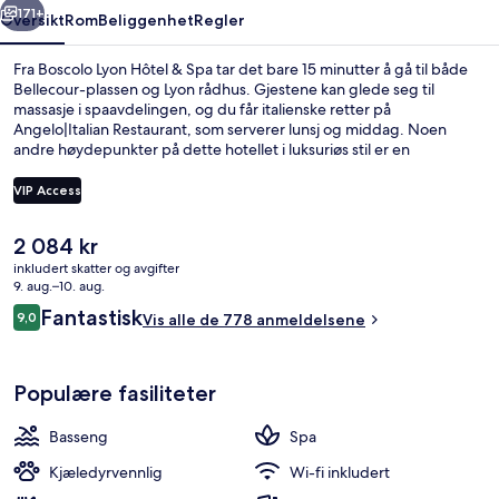
171+
Oversikt
Rom
Beliggenhet
Regler
Fra Boscolo Lyon Hôtel & Spa tar det bare 15 minutter å gå til både
Bellecour-plassen og Lyon rådhus. Gjestene kan glede seg til
massasje i spaavdelingen, og du får italienske retter på
Angelo|Italian Restaurant, som serverer lunsj og middag. Noen
andre høydepunkter på dette hotellet i luksuriøs stil er en
bar/lounge, et døgnåpent treningssenter og en badstue. Den
vennlige betjeningen og den fotgjengervennlige beliggenheten får
VIP Access
mye skryt fra andre reisende. Du kan gå til kollektivtransport: Det tar
4 minutter å gå til Cordeliers Bourse stasjon og 7 minutter å gå til
Den
2 084 kr
Bellecour stasjon.
Spiseområde på rommet
nåværende
inkludert skatter og avgifter
prisen
9. aug.–10. aug.
er
Anmeldelser
Fantastisk
9,0
Vis alle de 778 anmeldelsene
2 084 kr
9,0 av 10 –
Populære fasiliteter
Basseng
Spa
Kjæledyrvennlig
Wi-fi inkludert