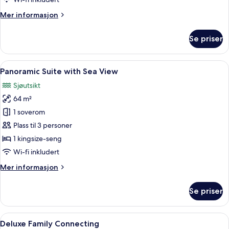
View
Mer
Mer informasjon
informasjon
om
Se priser
Deluxe
Corner
with
Åpne
Safe på rommet, skrivebord, blendings
8
Sea
Panoramic Suite with Sea View
alle
View
Sjøutsikt
bildene
64 m²
av
Panoramic
1 soverom
Suite
Plass til 3 personer
with
1 kingsize-seng
Sea
Wi-fi inkludert
View
Mer
Mer informasjon
informasjon
om
Se priser
Panoramic
Suite
with
Åpne
Safe på rommet, skrivebord, blendings
8
Sea
Deluxe Family Connecting