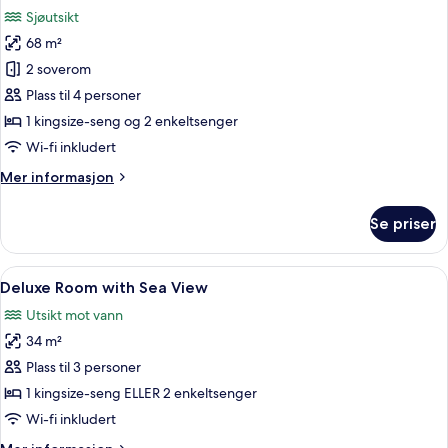
alle
View
Sjøutsikt
bildene
68 m²
av
Deluxe
2 soverom
Family
Plass til 4 personer
Connecting
1 kingsize-seng og 2 enkeltsenger
Wi-fi inkludert
Mer
Mer informasjon
informasjon
om
Se priser
Deluxe
Family
Connecting
Åpne
Safe på rommet, skrivebord, blendings
9
Deluxe Room with Sea View
alle
Utsikt mot vann
bildene
34 m²
av
Deluxe
Plass til 3 personer
Room
1 kingsize-seng ELLER 2 enkeltsenger
with
Wi-fi inkludert
Sea
Mer