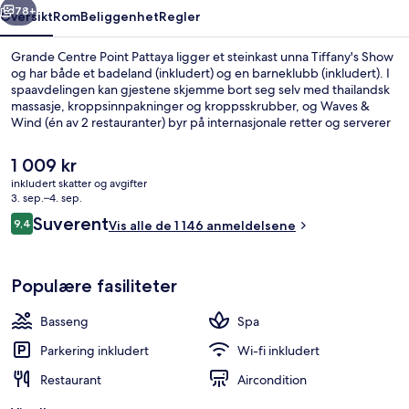
78+
Oversikt
Rom
Beliggenhet
Regler
Grande Centre Point Pattaya ligger et steinkast unna Tiffany's Show
og har både et badeland (inkludert) og en barneklubb (inkludert). I
spaavdelingen kan gjestene skjemme bort seg selv med thailandsk
massasje, kroppsinnpakninger og kroppsskrubber, og Waves &
Wind (én av 2 restauranter) byr på internasjonale retter og serverer
frokost, lunsj og middag. Bestiller du overnatting på dette hotellet i
luksuriøs stil, kan du glede deg over et utendørsbasseng, en
Den
1 009 kr
bassengbar og et treningssenter. Den vennlige betjeningen og
nåværende
inkludert skatter og avgifter
overnattingsstedets forfatning får mye skryt fra andre reisende.
prisen
3. sep.–4. sep.
Vannpark
er
Anmeldelser
Suverent
9,4
Vis alle de 1 146 anmeldelsene
1 009 kr
9,4 av 10 –
Populære fasiliteter
Basseng
Spa
Parkering inkludert
Wi-fi inkludert
Restaurant
Aircondition