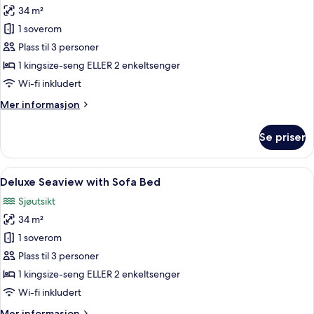
34 m²
av
Superior
1 soverom
Seaview
Plass til 3 personer
with
1 kingsize-seng ELLER 2 enkeltsenger
Sofa
Wi-fi inkludert
Bed
Mer
Mer informasjon
informasjon
om
Se priser
Superior
Seaview
with
Åpne
Safe på rommet, skrivebord, blendings
7
Sofa
Deluxe Seaview with Sofa Bed
alle
Bed
Sjøutsikt
bildene
34 m²
av
Deluxe
1 soverom
Seaview
Plass til 3 personer
with
1 kingsize-seng ELLER 2 enkeltsenger
Sofa
Wi-fi inkludert
Bed
Mer
Mer informasjon