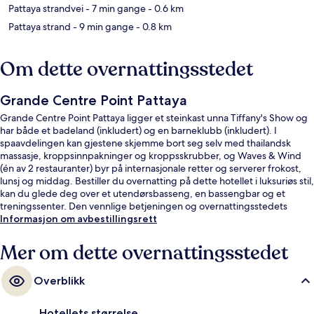
Pattaya strandvei
- 7 min gange
- 0.6 km
Pattaya strand
- 9 min gange
- 0.8 km
Om dette overnattingsstedet
Grande Centre Point Pattaya
Grande Centre Point Pattaya ligger et steinkast unna Tiffany's Show og
har både et badeland (inkludert) og en barneklubb (inkludert). I
spaavdelingen kan gjestene skjemme bort seg selv med thailandsk
massasje, kroppsinnpakninger og kroppsskrubber, og Waves & Wind
(én av 2 restauranter) byr på internasjonale retter og serverer frokost,
lunsj og middag. Bestiller du overnatting på dette hotellet i luksuriøs stil,
kan du glede deg over et utendørsbasseng, en bassengbar og et
treningssenter. Den vennlige betjeningen og overnattingsstedets
forfatning får mye skryt fra andre reisende.
Informasjon om avbestillingsrett
Mer om dette overnattingsstedet
Overblikk
Hotellets størrelse