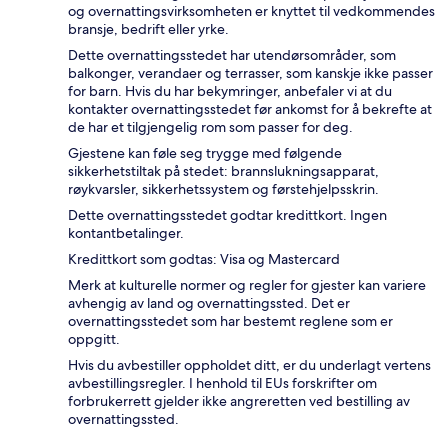
og overnattingsvirksomheten er knyttet til vedkommendes
bransje, bedrift eller yrke.
Dette overnattingsstedet har utendørsområder, som
balkonger, verandaer og terrasser, som kanskje ikke passer
for barn. Hvis du har bekymringer, anbefaler vi at du
kontakter overnattingsstedet før ankomst for å bekrefte at
de har et tilgjengelig rom som passer for deg.
Gjestene kan føle seg trygge med følgende
sikkerhetstiltak på stedet: brannslukningsapparat,
røykvarsler, sikkerhetssystem og førstehjelpsskrin.
Dette overnattingsstedet godtar kredittkort. Ingen
kontantbetalinger.
Kredittkort som godtas: Visa og Mastercard
Merk at kulturelle normer og regler for gjester kan variere
avhengig av land og overnattingssted. Det er
overnattingsstedet som har bestemt reglene som er
oppgitt.
Hvis du avbestiller oppholdet ditt, er du underlagt vertens
avbestillingsregler. I henhold til EUs forskrifter om
forbrukerrett gjelder ikke angreretten ved bestilling av
overnattingssted.