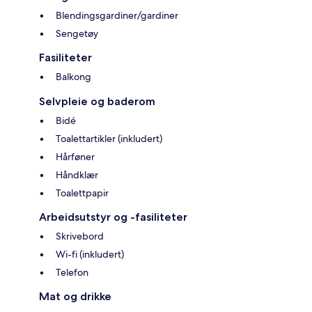
Blendingsgardiner/gardiner
Sengetøy
Fasiliteter
Balkong
Selvpleie og baderom
Bidé
Toalettartikler (inkludert)
Hårføner
Håndklær
Toalettpapir
Arbeidsutstyr og -fasiliteter
Skrivebord
Wi-fi (inkludert)
Telefon
Mat og drikke