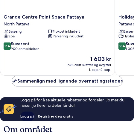
Grande
Holiday
Grande Centre Point Space Pattaya
Holida
Centre
Inn
North Pattaya
Pattaya
Point
Pattaya
Basseng
Frokost inkludert
Basse
Space
by
Spa
Parkering inkludert
Flypla
Pattaya
IHG
North
Pattaya
9.4
9.4
Suverent
Suv
9,4
9,4
Pattaya
sentrum
av
av
900 anmeldelser
1 00
10,
10,
Prisen
1 603 kr
Suverent,
Suveren
er
900
1 003
inkludert skatter og avgifter
1 603 kr
1. sep.–2. sep.
anmeldelser
anmelde
Sammenlign med lignende overnattingssteder
Logg på for å se aktuelle rabatter og fordeler. Jo mer du
reiser, jo flere fordeler får du!
Logg på
Registrer deg gratis
Om området