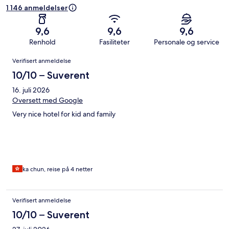
1 146 anmeldelser
9,6
9,6
9,6
Renhold
Fasiliteter
Personale og service
Anmeldelser
Verifisert anmeldelse
10/10 – Suverent
16. juli 2026
Oversett med Google
Very nice hotel for kid and family
ka chun, reise på 4 netter
Verifisert anmeldelse
10/10 – Suverent