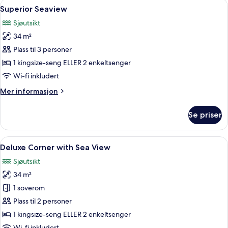
Åpne
Safe på rommet, skrivebord, blendings
8
Superior Seaview
alle
Sjøutsikt
bildene
34 m²
av
Superior
Plass til 3 personer
Seaview
1 kingsize-seng ELLER 2 enkeltsenger
Wi-fi inkludert
Mer
Mer informasjon
informasjon
om
Se priser
Superior
Seaview
Åpne
Safe på rommet, skrivebord, blendings
7
Deluxe Corner with Sea View
alle
Sjøutsikt
bildene
34 m²
av
Deluxe
1 soverom
Corner
Plass til 2 personer
with
1 kingsize-seng ELLER 2 enkeltsenger
Sea
Wi-fi inkludert