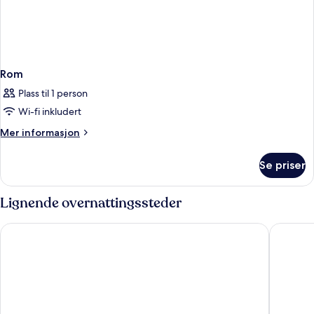
Rom
Plass til 1 person
Wi-fi inkludert
Mer
Mer informasjon
informasjon
om
Se priser
Rom
Lignende overnattingssteder
Grande Centre Point Space Pattaya
Holiday 