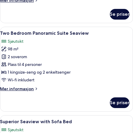
Mer informasjon
View
informasjon
om
Se priser
Deluxe
Room
with
Åpne
Safe på rommet, skrivebord, blendings
7
Sea
Two Bedroom Panoramic Suite Seaview
alle
View
Sjøutsikt
bildene
98 m²
av
Two
2 soverom
Bedroom
Plass til 4 personer
Panoramic
1 kingsize-seng og 2 enkeltsenger
Suite
Wi-fi inkludert
Seaview
Mer
Mer informasjon
informasjon
om
Se priser
Two
Bedroom
Panoramic
Åpne
Safe på rommet, skrivebord, blendings
8
Suite
Superior Seaview with Sofa Bed
alle
Seaview
Sjøutsikt
bildene