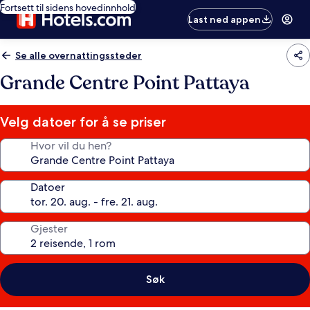
Fortsett til sidens hovedinnhold
Last ned appen
Se alle overnattingssteder
Grande Centre Point Pattaya
Velg datoer for å se priser
Hvor vil du hen?
Datoer
Gjester
Søk