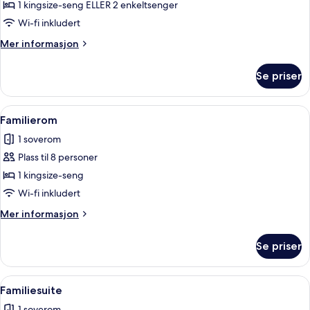
–
1 kingsize-seng ELLER 2 enkeltsenger
deluxe
Wi-fi inkludert
(King/Twin)
Mer
Mer informasjon
informasjon
om
Se priser
Rom
–
deluxe
Åpne
Familierom | Dundyner, minibar, safe
7
(King/Twin)
Familierom
alle
1 soverom
bildene
Plass til 8 personer
av
Familierom
1 kingsize-seng
Wi-fi inkludert
Mer
Mer informasjon
informasjon
om
Se priser
Familierom
Åpne
Dundyner, minibar, safe på rommet og
11
Familiesuite
alle
1 soverom