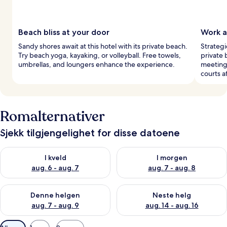
Beach bliss at your door
Work a
Sandy shores await at this hotel with its private beach.
Strategi
Try beach yoga, kayaking, or volleyball. Free towels,
private 
umbrellas, and loungers enhance the experience.
meeting
courts af
Romalternativer
Sjekk tilgjengelighet for disse datoene
Sjekk tilgjengelighet for i kveld, aug. 6 - aug. 7
Sjekk tilgjengelighet for i mor
I kveld
I morgen
aug. 6 - aug. 7
aug. 7 - aug. 8
Sjekk tilgjengelighet for denne helgen, aug. 7 - aug. 9
Sjekk tilgjengelighet for neste 
Denne helgen
Neste helg
aug. 7 - aug. 9
aug. 14 - aug. 16
Tilgjengelige