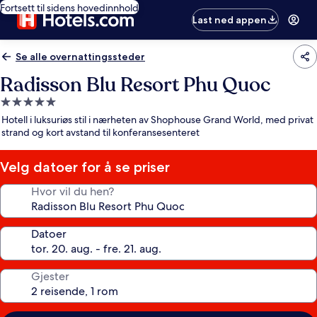
Fortsett til sidens hovedinnhold
Last ned appen
Se alle overnattingssteder
Radisson Blu Resort Phu Quoc
Overnattingssted
med
Hotell i luksuriøs stil i nærheten av Shophouse Grand World, med privat
5.0
strand og kort avstand til konferansesenteret
stjerner
Velg datoer for å se priser
Hvor vil du hen?
Datoer
Gjester