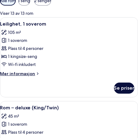
Alle rom
1 seng
2 senger
filtre
for
Viser 13 av 13 rom
rom
Åpne
Leilighet, 1 soverom | Dundyner, mini
14
Leilighet, 1 soverom
alle
105 m²
bildene
1 soverom
av
Leilighet,
Plass til 4 personer
1
1 kingsize-seng
soverom
Wi-fi inkludert
Mer
Mer informasjon
informasjon
om
Se priser
Leilighet,
1
soverom
Åpne
Dundyner, minibar, safe på rommet og
7
Rom – deluxe (King/Twin)
alle
45 m²
bildene
1 soverom
av
Rom
Plass til 4 personer