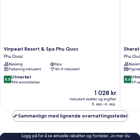
Vinpearl
Sherato
Vinpearl Resort & Spa Phu Quoc
Sherat
Resort
Phu
Phu Quoc
Phu Qu
&
Quoc
Basseng
Spa
Basse
Spa
Long
Parkering inkludert
Wi-fi inkludert
Flypla
Phu
Beach
Quoc
Resort
8.8
8.6
Utmerket
Utm
8,8
8,6
Phu
Phu
av
av
994 anmeldelser
371 
Quoc
Quoc
10,
10,
Prisen
1 028 kr
Utmerket,
Utmerke
er
994
371
inkludert skatter og avgifter
1 028 kr
5. sep.–6. sep.
anmeldelser
anmelde
Sammenlign med lignende overnattingssteder
Logg på for å se aktuelle rabatter og fordeler. Jo mer du