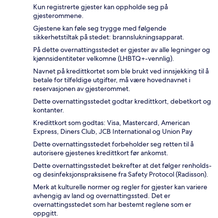
Kun registrerte gjester kan oppholde seg på
gjesterommene.
Gjestene kan føle seg trygge med følgende
sikkerhetstiltak på stedet: brannslukningsapparat.
På dette overnattingsstedet er gjester av alle legninger og
kjønnsidentiteter velkomne (LHBTQ+-vennlig).
Navnet på kredittkortet som ble brukt ved innsjekking til å
betale for tilfeldige utgifter, må være hovednavnet i
reservasjonen av gjesterommet.
Dette overnattingsstedet godtar kredittkort, debetkort og
kontanter.
Kredittkort som godtas: Visa, Mastercard, American
Express, Diners Club, JCB International og Union Pay
Dette overnattingsstedet forbeholder seg retten til å
autorisere gjestenes kredittkort før ankomst.
Dette overnattingsstedet bekrefter at det følger renholds-
og desinfeksjonspraksisene fra Safety Protocol (Radisson).
Merk at kulturelle normer og regler for gjester kan variere
avhengig av land og overnattingssted. Det er
overnattingsstedet som har bestemt reglene som er
oppgitt.