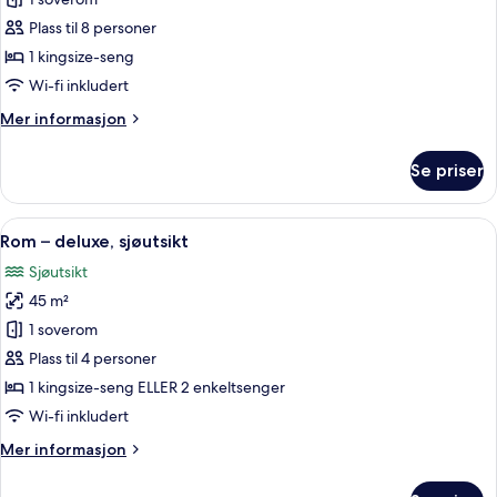
bildene
Plass til 8 personer
av
Familiesuite
1 kingsize-seng
Wi-fi inkludert
Mer
Mer informasjon
informasjon
om
Se priser
Familiesuite
Åpne
Dundyner, minibar, safe på rommet og
5
Rom – deluxe, sjøutsikt
alle
Sjøutsikt
bildene
45 m²
av
Rom
1 soverom
–
Plass til 4 personer
deluxe,
1 kingsize-seng ELLER 2 enkeltsenger
sjøutsikt
Wi-fi inkludert
Mer
Mer informasjon
informasjon
om