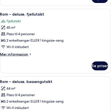
1
soverom
Åpne
Rom – deluxe, fjellutsikt | Dundyner, 
9
(Sky)
Rom – deluxe, fjellutsikt
alle
Fjellutsikt
bildene
45 m²
av
Rom
Plass til 4 personer
–
2 enkeltsenger ELLER 1 kingsize-seng
deluxe,
Wi-fi inkludert
fjellutsikt
Mer
Mer informasjon
informasjon
om
Se priser
Rom
–
deluxe,
Åpne
Dundyner, minibar, safe på rommet og
6
fjellutsikt
Rom – deluxe, bassengutsikt
alle
44 m²
bildene
Plass til 4 personer
av
Rom
2 enkeltsenger ELLER 1 kingsize-seng
–
Wi-fi inkludert