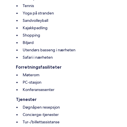
Tennis
Yoga på stranden
Sandvolleyball
Kajakkpadling
Shopping
Biljard
Utendørs basseng i nærheten
Safari i nærheten
Forretningsfasiliteter
Møterom
PC-stasjon
Konferansesenter
Tjenester
Døgnåpen resepsjon
Concierge-tjenester
Tur-/billettassistanse