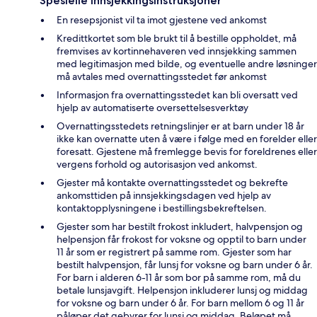
Spesielle innsjekkingsinstruksjoner
En resepsjonist vil ta imot gjestene ved ankomst
Kredittkortet som ble brukt til å bestille oppholdet, må
fremvises av kortinnehaveren ved innsjekking sammen
med legitimasjon med bilde, og eventuelle andre løsninger
må avtales med overnattingsstedet før ankomst
Informasjon fra overnattingsstedet kan bli oversatt ved
hjelp av automatiserte oversettelsesverktøy
Overnattingsstedets retningslinjer er at barn under 18 år
ikke kan overnatte uten å være i følge med en forelder eller
foresatt. Gjestene må fremlegge bevis for foreldrenes eller
vergens forhold og autorisasjon ved ankomst.
Gjester må kontakte overnattingsstedet og bekrefte
ankomsttiden på innsjekkingsdagen ved hjelp av
kontaktopplysningene i bestillingsbekreftelsen.
Gjester som har bestilt frokost inkludert, halvpensjon og
helpensjon får frokost for voksne og opptil to barn under
11 år som er registrert på samme rom. Gjester som har
bestilt halvpensjon, får lunsj for voksne og barn under 6 år.
For barn i alderen 6-11 år som bor på samme rom, må du
betale lunsjavgift. Helpensjon inkluderer lunsj og middag
for voksne og barn under 6 år. For barn mellom 6 og 11 år
påløper det gebyrer for lunsj og middag. Beløpet må