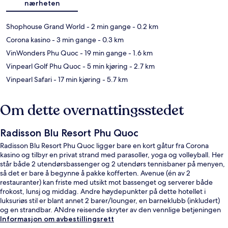
nærheten
Shophouse Grand World
- 2 min gange
- 0.2 km
Corona kasino
- 3 min gange
- 0.3 km
VinWonders Phu Quoc
- 19 min gange
- 1.6 km
Vinpearl Golf Phu Quoc
- 5 min kjøring
- 2.7 km
Vinpearl Safari
- 17 min kjøring
- 5.7 km
Om dette overnattingsstedet
Radisson Blu Resort Phu Quoc
Radisson Blu Resort Phu Quoc ligger bare en kort gåtur fra Corona
kasino og tilbyr en privat strand med parasoller, yoga og volleyball. Her
står både 2 utendørsbassenger og 2 utendørs tennisbaner på menyen,
så det er bare å begynne å pakke kofferten. Avenue (én av 2
restauranter) kan friste med utsikt mot bassenget og serverer både
frokost, lunsj og middag. Andre høydepunkter på dette hotellet i
luksuriøs stil er blant annet 2 barer/lounger, en barneklubb (inkludert)
og en strandbar. ANdre reisende skryter av den vennlige betjeningen
og overnattingsstedets forfatning.
Informasjon om avbestillingsrett