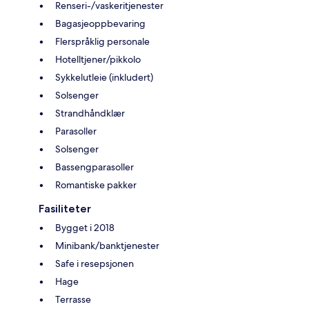
Renseri-/vaskeritjenester
Bagasjeoppbevaring
Flerspråklig personale
Hotelltjener/pikkolo
Sykkelutleie (inkludert)
Solsenger
Strandhåndklær
Parasoller
Solsenger
Bassengparasoller
Romantiske pakker
Fasiliteter
Bygget i 2018
Minibank/banktjenester
Safe i resepsjonen
Hage
Terrasse