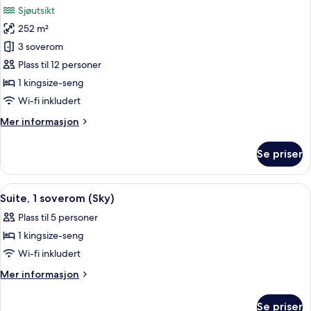
Sjøutsikt
bildene
252 m²
av
Villa,
3 soverom
3
Plass til 12 personer
soverom
1 kingsize-seng
Wi-fi inkludert
Mer
Mer informasjon
informasjon
om
Se priser
Villa,
3
soverom
Åpne
Dundyner, minibar, safe på rommet og
9
Suite, 1 soverom (Sky)
alle
Plass til 5 personer
bildene
1 kingsize-seng
av
Suite,
Wi-fi inkludert
1
Mer
Mer informasjon
soverom
informasjon
om
(Sky)
Se priser
Suite,