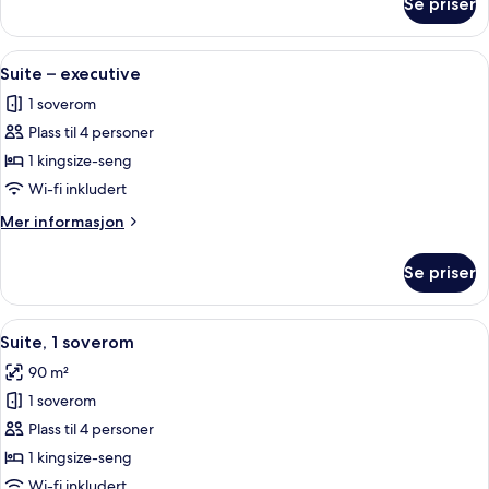
Se priser
Rom
–
deluxe,
Åpne
Dundyner, minibar, safe på rommet og
6
sjøutsikt
Suite – executive
alle
1 soverom
bildene
Plass til 4 personer
av
Suite
1 kingsize-seng
–
Wi-fi inkludert
executive
Mer
Mer informasjon
informasjon
om
Se priser
Suite
–
executive
Åpne
Dundyner, minibar, safe på rommet og
7
Suite, 1 soverom
alle
90 m²
bildene
1 soverom
av
Suite,
Plass til 4 personer
1
1 kingsize-seng
soverom
Wi-fi inkludert