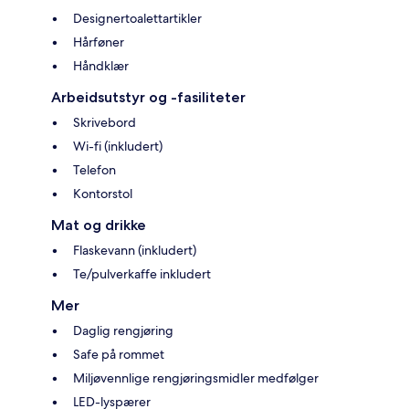
Designertoalettartikler
Hårføner
Håndklær
Arbeidsutstyr og -fasiliteter
Skrivebord
Wi-fi (inkludert)
Telefon
Kontorstol
Mat og drikke
Flaskevann (inkludert)
Te/pulverkaffe inkludert
Mer
Daglig rengjøring
Safe på rommet
Miljøvennlige rengjøringsmidler medfølger
LED-lyspærer