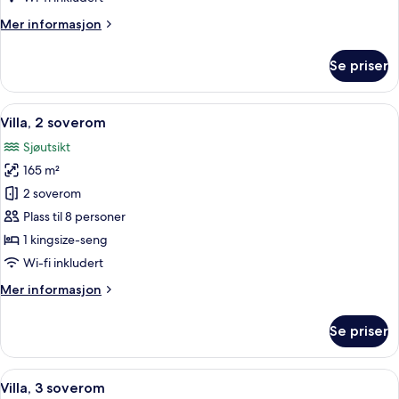
Mer
Mer informasjon
informasjon
om
Se priser
Suite,
1
soverom
Åpne
Villa, 2 soverom | Dundyner, minibar,
13
Villa, 2 soverom
alle
Sjøutsikt
bildene
165 m²
av
Villa,
2 soverom
2
Plass til 8 personer
soverom
1 kingsize-seng
Wi-fi inkludert
Mer
Mer informasjon
informasjon
om
Se priser
Villa,
2
soverom
Åpne
Villa, 3 soverom | Dundyner, minibar,
23
Villa, 3 soverom
alle