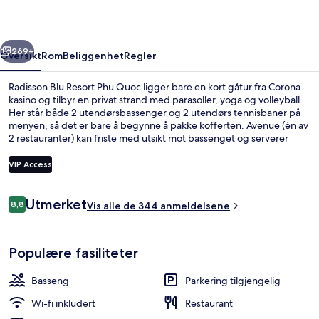
Quoc
rige
Neste
269+
Oversikt
Rom
Beliggenhet
Regler
Radisson Blu Resort Phu Quoc ligger bare en kort gåtur fra Corona
kasino og tilbyr en privat strand med parasoller, yoga og volleyball.
Her står både 2 utendørsbassenger og 2 utendørs tennisbaner på
menyen, så det er bare å begynne å pakke kofferten. Avenue (én av
2 restauranter) kan friste med utsikt mot bassenget og serverer
både frokost, lunsj og middag. Andre høydepunkter på dette
hotellet i luksuriøs stil er blant annet 2 barer/lounger, en barneklubb
VIP Access
(inkludert) og en strandbar. ANdre reisende skryter av den vennlige
betjeningen og overnattingsstedets forfatning.
Anmeldelser
Utmerket
8,8
Suite, sjøutsikt | Fasade – kveld/natt
Vis alle de 344 anmeldelsene
8,8 av 10 –
Populære fasiliteter
Basseng
Parkering tilgjengelig
Wi-fi inkludert
Restaurant