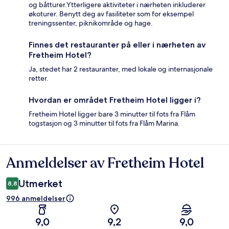
og båtturer.Ytterligere aktiviteter i nærheten inkluderer
økoturer. Benytt deg av fasiliteter som for eksempel
treningssenter, piknikområde og hage.
Finnes det restauranter på eller i nærheten av
Fretheim Hotel?
Ja, stedet har 2 restauranter, med lokale og internasjonale
retter.
Hvordan er området Fretheim Hotel ligger i?
Fretheim Hotel ligger bare 3 minutter til fots fra Flåm
togstasjon og 3 minutter til fots fra Flåm Marina.
Anmeldelser av Fretheim Hotel
Anmeldelser
Utmerket
8,8
996 anmeldelser
9,0
9,2
9,0