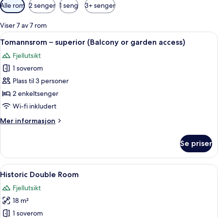
Tilgjengelige
Alle rom
2 senger
1 seng
3+ senger
filtre
for
Viser 7 av 7 rom
rom
Åpne
Sengetøy av topp kvalitet, senger med
10
Tomannsrom – superior (Balcony or garden access)
alle
Fjellutsikt
bildene
1 soverom
av
Tomannsrom
Plass til 3 personer
–
2 enkeltsenger
superior
Wi-fi inkludert
(Balcony
Mer
Mer informasjon
or
informasjon
garden
om
Se priser
Tomannsrom
access)
–
superior
Åpne
Historic Double Room | Sengetøy av to
8
(Balcony
Historic Double Room
alle
or
Fjellutsikt
garden
bildene
access)
18 m²
av
Historic
1 soverom