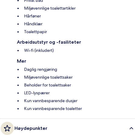
Privat bad
Miljøvennlige toalettartikler
Hårføner
Håndklær
Toalettpapir
Arbeidsutstyr og -fasiliteter
Wi-fi (inkludert)
Mer
Daglig rengjøring
Miljøvennlige toalettsaker
Beholder for toalettsaker
LED-lyspærer
Kun vannbesparende dusjer
Kun vannbesparende toaletter
Høydepunkter