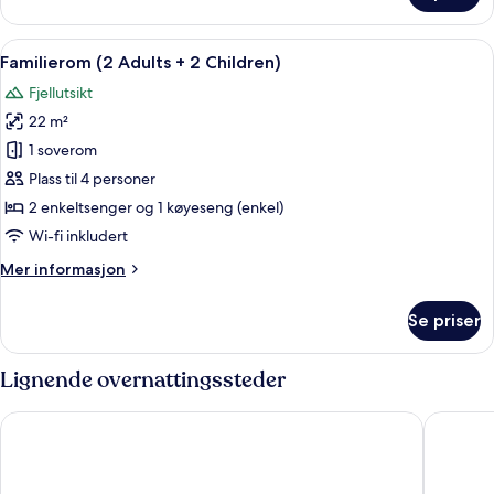
–
standard
Åpne
Familierom (2 Adults + 2 Children) | S
6
Familierom (2 Adults + 2 Children)
alle
Fjellutsikt
bildene
22 m²
av
Familierom
1 soverom
(2
Plass til 4 personer
Adults
2 enkeltsenger og 1 køyeseng (enkel)
+
Wi-fi inkludert
2
Mer
Mer informasjon
Children)
informasjon
om
Se priser
Familierom
(2
Adults
Lignende overnattingssteder
+
2
Flåmsbrygga Hotel
Gudvange
Children)