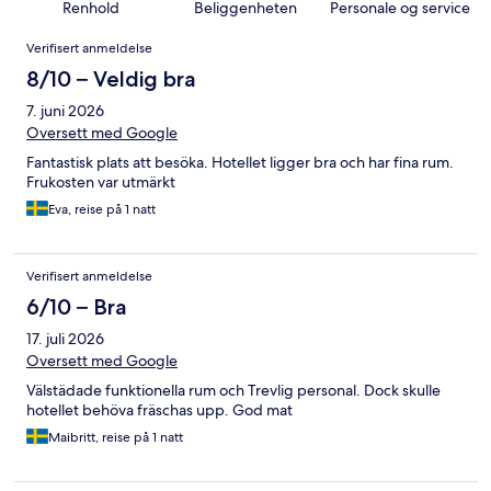
Renhold
Beliggenheten
Personale og service
Anmeldelser
Verifisert anmeldelse
8/10 – Veldig bra
7. juni 2026
Oversett med Google
Fantastisk plats att besöka. Hotellet ligger bra och har fina rum.
Frukosten var utmärkt
Eva, reise på 1 natt
Verifisert anmeldelse
6/10 – Bra
17. juli 2026
Oversett med Google
Välstädade funktionella rum och Trevlig personal. Dock skulle
hotellet behöva fräschas upp. God mat
Maibritt, reise på 1 natt