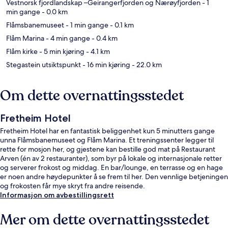
Vestnorsk fjordlandskap –Geirangerfjorden og Nærøyfjorden
- 1
min gange
- 0.0 km
Flåmsbanemuseet
- 1 min gange
- 0.1 km
Flåm Marina
- 4 min gange
- 0.4 km
Flåm kirke
- 5 min kjøring
- 4.1 km
Stegastein utsiktspunkt
- 16 min kjøring
- 22.0 km
Om dette overnattingsstedet
Fretheim Hotel
Fretheim Hotel har en fantastisk beliggenhet kun 5 minutters gange
unna Flåmsbanemuseet og Flåm Marina. Et treningssenter legger til
rette for mosjon her, og gjestene kan bestille god mat på Restaurant
Arven (én av 2 restauranter), som byr på lokale og internasjonale retter
og serverer frokost og middag. En bar/lounge, en terrasse og en hage
er noen andre høydepunkter å se frem til her. Den vennlige betjeningen
og frokosten får mye skryt fra andre reisende.
Informasjon om avbestillingsrett
Mer om dette overnattingsstedet