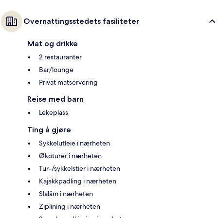
Overnattingsstedets fasiliteter
Mat og drikke
2 restauranter
Bar/lounge
Privat matservering
Reise med barn
Lekeplass
Ting å gjøre
Sykkelutleie i nærheten
Økoturer i nærheten
Tur-/sykkelstier i nærheten
Kajakkpadling i nærheten
Slalåm i nærheten
Ziplining i nærheten