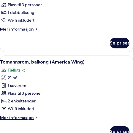
Double
Plass til 3 personer
Room
1 dobbeltseng
Wi-fi inkludert
Mer
Mer informasjon
informasjon
om
Se priser
Historic
Double
Room
Åpne
Tomannsrom, balkong (America Wing) |
7
Tomannsrom, balkong (America Wing)
alle
Fjellutsikt
bildene
21 m²
av
Tomannsrom,
1 soverom
balkong
Plass til 3 personer
(America
2 enkeltsenger
Wing)
Wi-fi inkludert
Mer
Mer informasjon
informasjon
om
Se priser