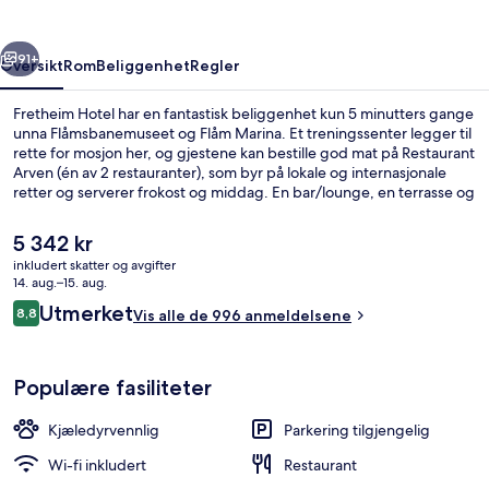
rige
Neste
91+
Oversikt
Rom
Beliggenhet
Regler
Fretheim Hotel har en fantastisk beliggenhet kun 5 minutters gange
unna Flåmsbanemuseet og Flåm Marina. Et treningssenter legger til
rette for mosjon her, og gjestene kan bestille god mat på Restaurant
Arven (én av 2 restauranter), som byr på lokale og internasjonale
retter og serverer frokost og middag. En bar/lounge, en terrasse og
en hage er noen andre høydepunkter å se frem til her. Den vennlige
betjeningen og frokosten får mye skryt fra andre reisende.
Den
5 342 kr
nåværende
inkludert skatter og avgifter
prisen
14. aug.–15. aug.
Fasade
er
Anmeldelser
Utmerket
8,8
Vis alle de 996 anmeldelsene
5 342 kr
8,8 av 10 –
Populære fasiliteter
Kjæledyrvennlig
Parkering tilgjengelig
Wi-fi inkludert
Restaurant