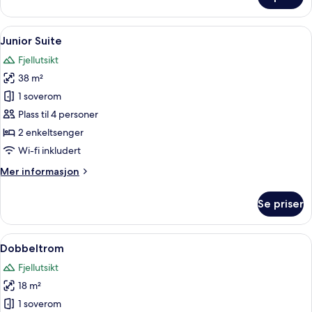
Tomannsrom,
balkong
(America
Åpne
Junior Suite | Sengetøy av topp kvalit
8
Wing)
Junior Suite
alle
Fjellutsikt
bildene
38 m²
av
Junior
1 soverom
Suite
Plass til 4 personer
2 enkeltsenger
Wi-fi inkludert
Mer
Mer informasjon
informasjon
om
Se priser
Junior
Suite
Åpne
Dobbeltrom | Sengetøy av topp kvalite
6
Dobbeltrom
alle
Fjellutsikt
bildene
18 m²
av
Dobbeltrom
1 soverom