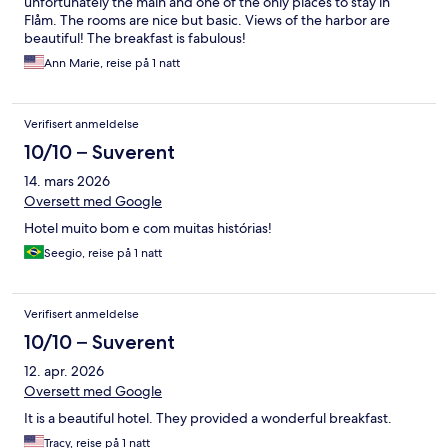
unfortunately the main and one of the only places to stay in
Flåm. The rooms are nice but basic. Views of the harbor are
beautiful! The breakfast is fabulous!
Ann Marie, reise på 1 natt
Verifisert anmeldelse
10/10 – Suverent
14. mars 2026
Oversett med Google
Hotel muito bom e com muitas histórias!
Seegio, reise på 1 natt
Verifisert anmeldelse
10/10 – Suverent
12. apr. 2026
Oversett med Google
It is a beautiful hotel. They provided a wonderful breakfast.
Tracy, reise på 1 natt