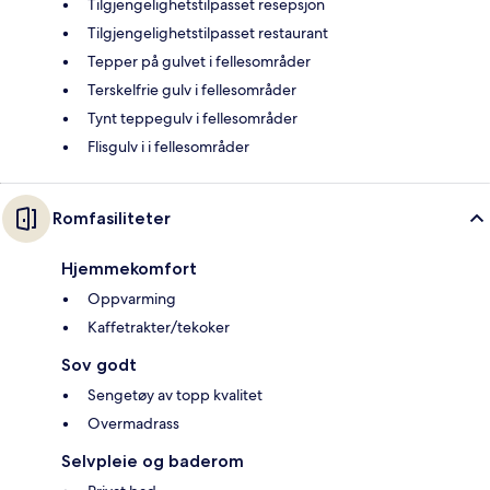
Tilgjengelighetstilpasset resepsjon
Tilgjengelighetstilpasset restaurant
Tepper på gulvet i fellesområder
Terskelfrie gulv i fellesområder
Tynt teppegulv i fellesområder
Flisgulv i i fellesområder
Romfasiliteter
Hjemmekomfort
Oppvarming
Kaffetrakter/tekoker
Sov godt
Sengetøy av topp kvalitet
Overmadrass
Selvpleie og baderom