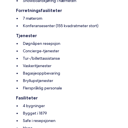
Snowboardkjøring i nærheten
Forretningsfasiliteter
7 møterom
Konferansesenter (155 kvadratmeter stort)
Tjenester
Døgnåpen resepsjon
Concierge-tjenester
Tur-/billettassistanse
Vaskeritjenester
Bagasjeoppbevaring
Bryllupstjenester
Flerspråklig personale
Fasiliteter
4 bygninger
Bygget i 1879
Safe i resepsjonen