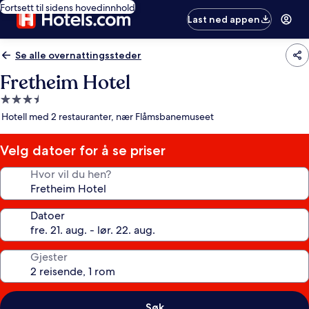
Fortsett til sidens hovedinnhold
Last ned appen
Se alle overnattingssteder
Fretheim Hotel
Overnattingssted
med
Hotell med 2 restauranter, nær Flåmsbanemuseet
3.5
stjerner
Velg datoer for å se priser
Hvor vil du hen?
Datoer
Gjester
Søk