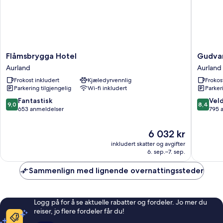
Flåmsbrygga
Gudvan
Flåmsbrygga Hotel
Gudvan
Hotel
Fjordtell
Aurland
Aurland
Aurland
Aurland
Frokost inkludert
Kjæledyrvennlig
Frokos
Parkering tilgjengelig
Wi-fi inkludert
Parker
9.0
8.4
Fantastisk
Veld
9,0
8,4
av
av
653 anmeldelser
795 
10,
10,
Fantastisk,
Veldig
Prisen
6 032 kr
653
bra,
er
inkludert skatter og avgifter
anmeldelser
795
6 032 kr
6. sep.–7. sep.
anmelde
Sammenlign med lignende overnattingssteder
Logg på for å se aktuelle rabatter og fordeler. Jo mer du
reiser, jo flere fordeler får du!