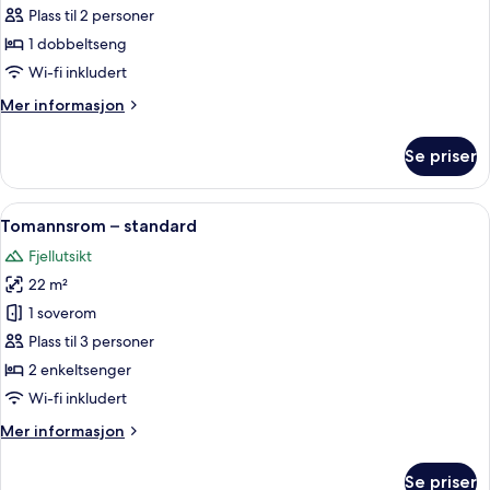
Plass til 2 personer
1 dobbeltseng
Wi-fi inkludert
Mer
Mer informasjon
informasjon
om
Se priser
Dobbeltrom
Åpne
Sengetøy av topp kvalitet, senger med
8
Tomannsrom – standard
alle
Fjellutsikt
bildene
22 m²
av
Tomannsrom
1 soverom
–
Plass til 3 personer
standard
2 enkeltsenger
Wi-fi inkludert
Mer
Mer informasjon
informasjon
om
Se priser
Tomannsrom