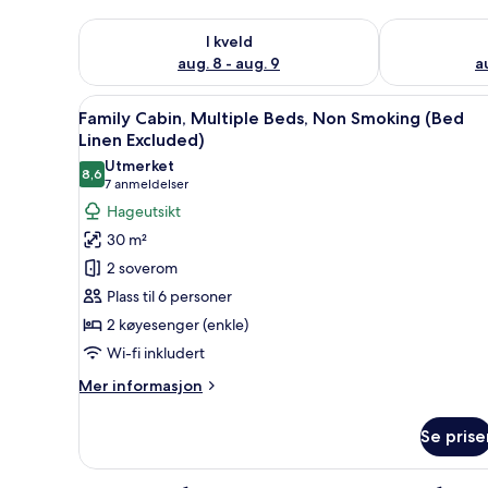
Sjekk tilgjengelighet for i kveld, aug. 8 - aug. 9
Sjekk tilgjeng
I kveld
aug. 8 - aug. 9
a
Åpne
12
Family Cabin, Multiple Beds, Non Smoking (Bed
alle
Linen Excluded)
bildene
Utmerket
8,6
av
8,6 av 10
(7
7 anmeldelser
Family
anmeldelser)
Hageutsikt
Cabin,
30 m²
Multiple
2 soverom
Beds,
Plass til 6 personer
Non
2 køyesenger (enkle)
Smoking
Wi-fi inkludert
(Bed
Linen
Mer
Mer informasjon
Excluded)
informasjon
om
Se prise
Family
Cabin,
Multiple