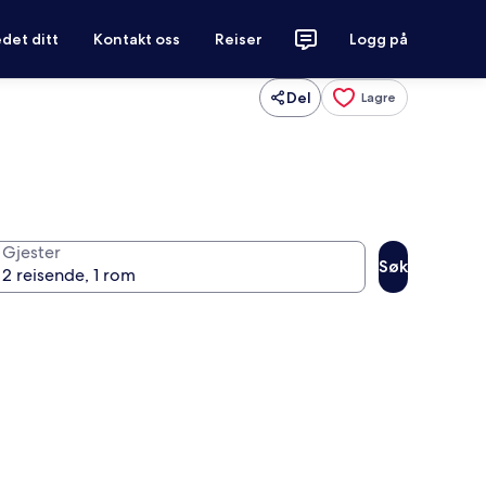
det ditt
Kontakt oss
Reiser
Logg på
Del
Lagre
Gjester
Søk