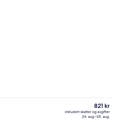
kingsautomat
Sportsbane
Den
821 kr
nåværende
inkludert skatter og avgifter
prisen
24. aug.–25. aug.
e
er
821 kr