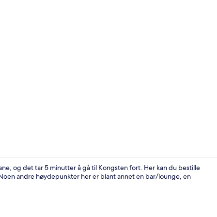
Inn-/utsjek
e, og det tar 5 minutter å gå til Kongsten fort. Her kan du bestille
 Noen andre høydepunkter her er blant annet en bar/lounge, en
Barneområd