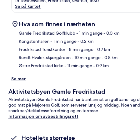
16 Torsnesveien, Fredrikstad, Østfold, 1630
Se på kartet
Hva som finnes i nærheten
Gamle Fredrikstad Golfklubb
- 1 min gange
- 0.0 km
Kongstenhallen
- 1 min gange
- 0.2 km
Kart
Fredrikstad Turistkontor
- 8 min gange
- 0.7 km
Rundt Hvaler-skjærgården
- 10 min gange
- 0.8 km
Østre Fredrikstad kirke
- 11 min gange
- 0.9 km
Se mer
Aktivitetsbyen Gamle Fredrikstad
Aktivitetsbyen Gamle Fredrikstad har blant annet en golfbane, og det
god mat på Majorens Golf, som serverer lunsj og middag. Noen and
snackbar/delikatesseforretning og en terrasse.
Informasjon om avbestillingsrett
Hotellets størrelse