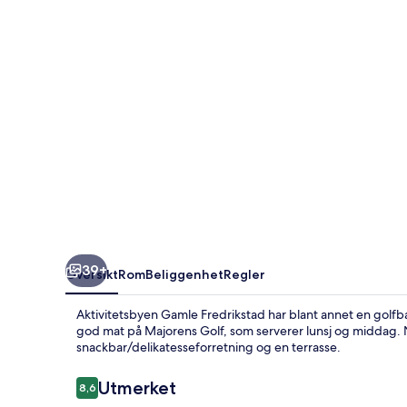
39+
Oversikt
Rom
Beliggenhet
Regler
Aktivitetsbyen Gamle Fredrikstad har blant annet en golfban
god mat på Majorens Golf, som serverer lunsj og middag.
snackbar/delikatesseforretning og en terrasse.
Anmeldelser
Utmerket
8,6
8,6 av 10 –