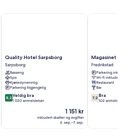
ere
nger,
ke-
Quality Hotel Sarpsborg
Magasinet
yk,
lt
ad
Quality
Magasinet
Quality Hotel Sarpsborg
Magasinet
Hotel
Fredrikstad
Sarpsborg
Fredrikstad
Sarpsborg
Basseng
Parkering inkludert
Sarpsborg
Spa
Wi-fi inkludert
Kjæledyrvennlig
Restaurant
Parkering tilgjengelig
Bar
8.2
7.2
Veldig bra
Bra
8,2
7,2
av
av
1 020 anmeldelser
102 anmeldelser
10,
10,
Prisen
1 151 kr
Veldig
Bra,
er
bra,
102
inkludert skatter og avgifter
inkludert 
1 151 kr
6. sep.–7. sep.
1 020
anmeldelser
anmeldelser