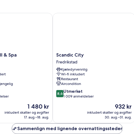
enkeltsenger,
fl
ikke-
se
røyk
ik
 & Spa
Scandic City
rø
de
b
Scandic
l & Spa
Scandic City
City
Fredrikstad
Fredrikstad
Kjæledyrvennlig
dert
Wi-fi inkludert
Restaurant
gjengelig
Aircondition
8.6
Utmerket
8,6
av
elser
1 009 anmeldelser
10,
Prisen
Prisen
1 480 kr
932 kr
Utmerket,
er
er
1 009
inkludert skatter og avgifter
inkludert skatter og avgifter
1 480 kr
932 kr
17. aug.–18. aug.
30. aug.–31. aug.
anmeldelser
Sammenlign med lignende overnattingssteder