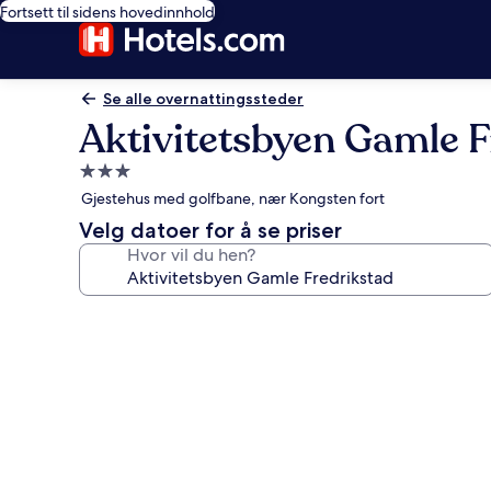
Fortsett til sidens hovedinnhold
Se alle overnattingssteder
Aktivitetsbyen Gamle F
Overnattingssted
med
Gjestehus med golfbane, nær Kongsten fort
3.0
Velg datoer for å se priser
stjerner
Hvor vil du hen?
Bildegalleri
av
Aktivitetsbyen
Gamle
Fredrikstad