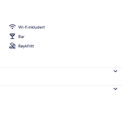
Wi-fi inkludert
Bar
Røykfritt