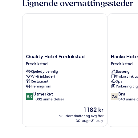
Lignende overnattingssteder
Beds,
Non
Smoking
Quality Hotel Fredrikstad
Hankø Hotell
(Bed
Linen
Excluded)
Quality
Hankø
Quality Hotel Fredrikstad
Hankø Hotel
Hotel
Hotell
Fredrikstad
Fredrikstad
Fredrikstad
&
Kjæledyrvennlig
Basseng
Fredrikstad
Spa
Wi-fi inkludert
Frokost inklu
Fredrikstad
Restaurant
Spa
Treningsrom
Parkering til
8.8
7.6
Utmerket
Bra
8,8
7,6
av
av
1 032 anmeldelser
340 anmeld
10,
10,
Prisen
1 182 kr
Utmerket,
Bra,
er
1 032
340
inkludert skatter og avgifter
1 182 kr
30. aug.–31. aug.
anmeldelser
anmeldelser