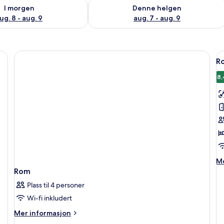
elighet for i morgen, aug. 8 - aug. 9
Sjekk tilgjengelighet for denne helgen
I morgen
Denne helgen
ug. 8 - aug. 9
aug. 7 - aug. 9
Å
R
al
b
8,
a
R
–
d
M
Me
in
Rom
o
Plass til 4 personer
R
–
Wi-fi inkludert
de
Mer
Mer informasjon
informasjon