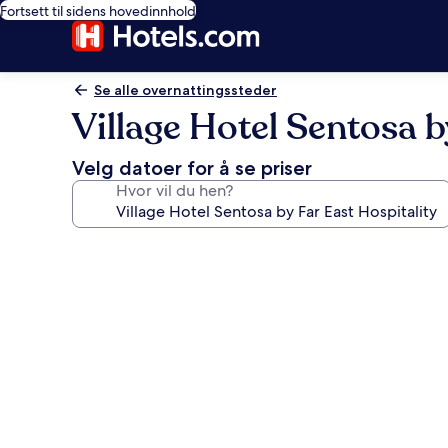
Fortsett til sidens hovedinnhold
Se alle overnattingssteder
Village Hotel Sentosa b
Velg datoer for å se priser
Hvor vil du hen?
Bildegalleri
av
Village
Hotel
Sentosa
by
Far