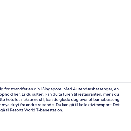
Video laget 
valg for strandferien din i Singapore. Med 4 utendørsbassenger, en
pphold her. Er du sulten, kan du ta turen til restauranten, mens du
te hotellet i luksuriøs stil, kan du glede deg over et barnebasseng
Lobby
mye skryt fra andre reisende. Du kan gå til kollektivtransport: Det
 gå til Resorts World T-banestasjon.