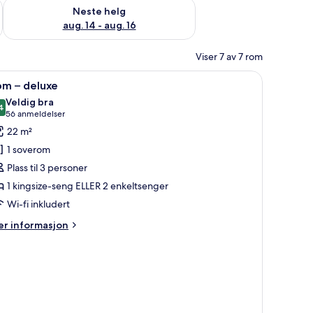
, aug. 7 - aug. 9
Sjekk tilgjengelighet for neste helg, aug. 14 - aug. 16
Neste helg
aug. 14 - aug. 16
Viser 7 av 7 rom
pne
Safe på rommet, strykejern/-brett, wi-fi (ink
7
om – deluxe
le
Veldig bra
ildene
4
8,4 av 10
(56
56 anmeldelser
v
anmeldelser)
22 m²
om
1 soverom
Plass til 3 personer
eluxe
1 kingsize-seng ELLER 2 enkeltsenger
Wi-fi inkludert
er
r informasjon
formasjon
m
om
luxe