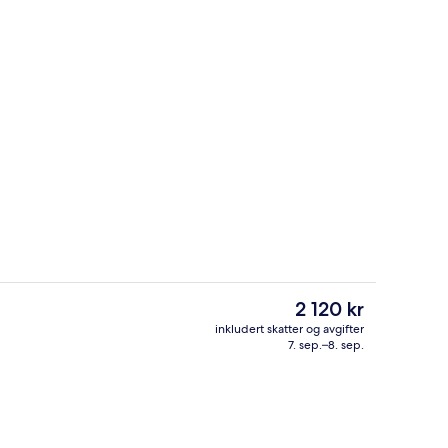
Møtefasiliteter
av skaper – sendt inn av TravelFamilyBlog.com
Den
2 120 kr
nåværende
inkludert skatter og avgifter
prisen
7. sep.–8. sep.
Restaurant
er
2 120 kr