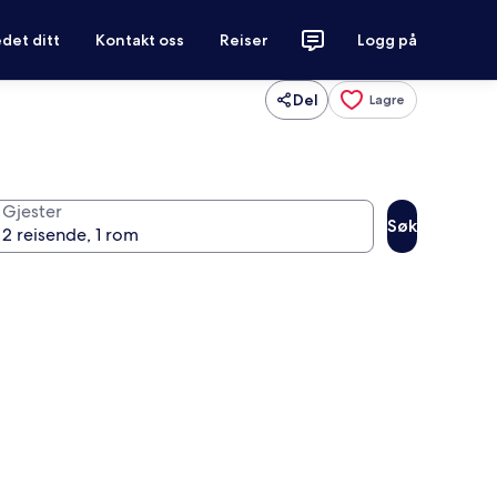
det ditt
Kontakt oss
Reiser
Logg på
Del
Lagre
Gjester
Søk