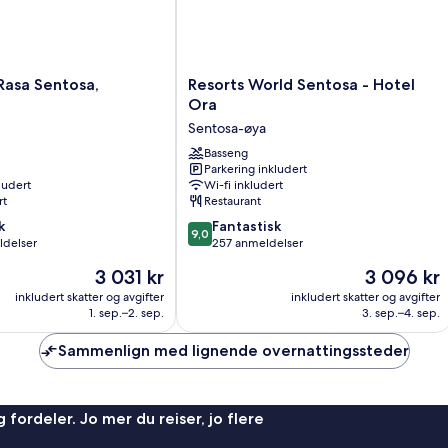
Resorts
Rasa Sentosa,
Resorts World Sentosa - Hotel
World
Ora
Sentosa
Sentosa-øya
-
Hotel
Basseng
Parkering inkludert
Ora
ludert
Wi-fi inkludert
Sentosa-
rt
Restaurant
øya
9.0
k
Fantastisk
9,0
av
ldelser
257 anmeldelser
10,
Prisen
Prisen
3 031 kr
3 096 kr
Fantastisk,
er
er
257
inkludert skatter og avgifter
inkludert skatter og avgifter
3 031 kr
3 096 kr
1. sep.–2. sep.
3. sep.–4. sep.
anmeldelser
Sammenlign med lignende overnattingssteder
 fordeler. Jo mer du reiser, jo flere