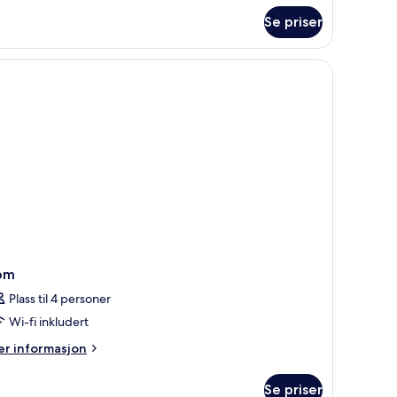
Se priser
om
Plass til 4 personer
Wi-fi inkludert
er
r informasjon
formasjon
m
Se priser
om