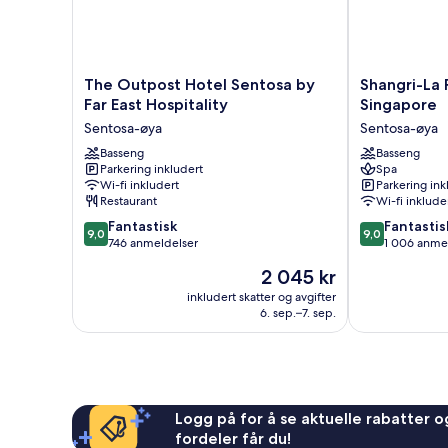
The
Shangri-
The Outpost Hotel Sentosa by
Shangri-La 
Outpost
La
Far East Hospitality
Singapore
Hotel
Rasa
Sentosa-øya
Sentosa-øya
Sentosa
Sentosa,
by
Basseng
Singapore
Basseng
Parkering inkludert
Spa
Far
Sentosa-
Wi-fi inkludert
Parkering ink
East
øya
Restaurant
Wi-fi inklude
Hospitality
9.0
9.0
Sentosa-
Fantastisk
Fantastis
9,0
9,0
av
av
øya
746 anmeldelser
1 006 anme
10,
10,
Prisen
2 045 kr
Fantastisk,
Fantastisk,
er
746
1 006
inkludert skatter og avgifter
2 045 kr
6. sep.–7. sep.
anmeldelser
anmeldelser
Logg på for å se aktuelle rabatter og
fordeler får du!