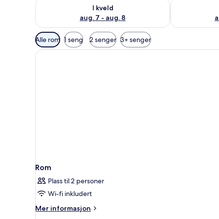
Sjekk tilgjengelighet for i kveld, aug. 7 - aug. 8
Sjekk tilgjeng
I kveld
aug. 7 - aug. 8
a
Tilgjengelige
Alle rom
1 seng
2 senger
3+ senger
filtre
for
rom
Rom
Plass til 2 personer
Wi-fi inkludert
Mer
Mer informasjon
informasjon