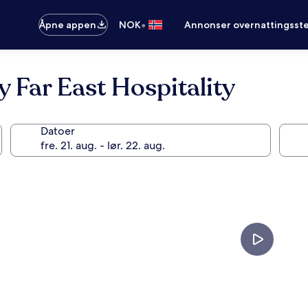
•
Åpne appen
NOK
Annonser overnattingsste
y Far East Hospitality
Datoer