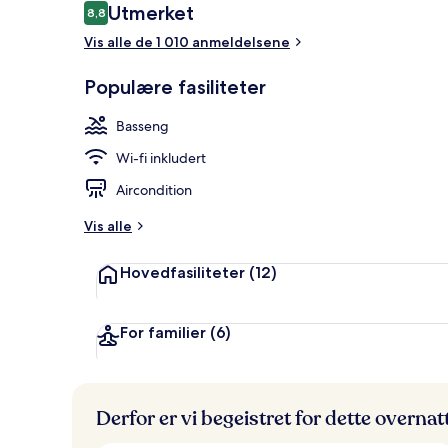
Anmeldelser
Utmerket
8,8
8,8 av 10 –
4 utendørsba
Vis alle de 1 010 anmeldelsene
Populære fasiliteter
Basseng
Wi-fi inkludert
Aircondition
Vis alle
Hovedfasiliteter
(12)
For familier
(6)
Derfor er vi begeistret for dette overna