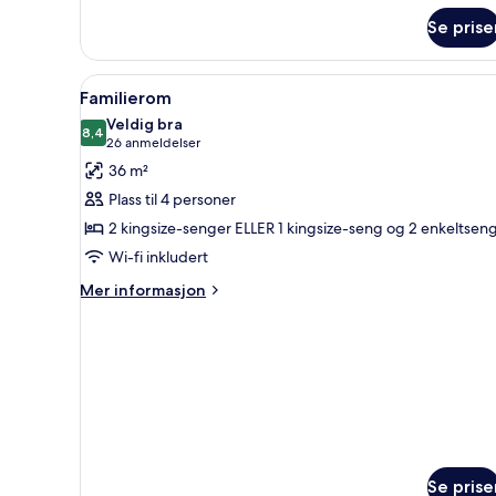
om
Se prise
Rom
Åpne
Safe på rommet, strykejern/-br
9
Familierom
alle
Veldig bra
bildene
8,4
8,4 av 10
(26
26 anmeldelser
av
anmeldelser)
36 m²
Familierom
Plass til 4 personer
2 kingsize-senger ELLER 1 kingsize-seng og 2 enkeltsen
Wi-fi inkludert
Mer
Mer informasjon
informasjon
om
Familierom
Se prise