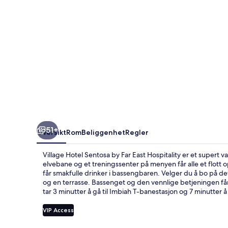
East
Hospitality
51+
Oversikt
Rom
Beliggenhet
Regler
Village Hotel Sentosa by Far East Hospitality er et supert 
elvebane og et treningssenter på menyen får alle et flott o
får smakfulle drinker i bassengbaren. Velger du å bo på det
og en terrasse. Bassenget og den vennlige betjeningen får 
tar 3 minutter å gå til Imbiah T-banestasjon og 7 minutter å
VIP Access