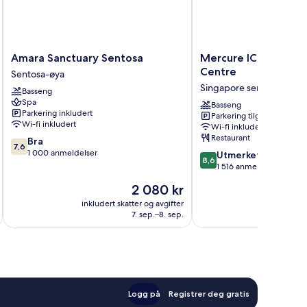
Amara
Mercure
Amara Sanctuary Sentosa
Mercure ICON Singa
Sanctuary
ICON
Centre
Sentosa-øya
Sentosa
Singapore
Singapore sentrum
Basseng
Sentosa-
City
Spa
øya
Centre
Basseng
Parkering inkludert
Parkering tilgjengelig
Singapore
Wi-fi inkludert
Wi-fi inkludert
sentrum
Restaurant
7.6
Bra
7,6
av
1 000 anmeldelser
8.6
Utmerket
8,6
10,
av
1 516 anmeldelser
Bra,
10,
Prisen
2 080 kr
1 000
Utmerket,
er
anmeldelser
1 516
inkludert skatter og avgifter
inkludert 
2 080 kr
7. sep.–8. sep.
anmeldelser
Logg på
Registrer deg gratis