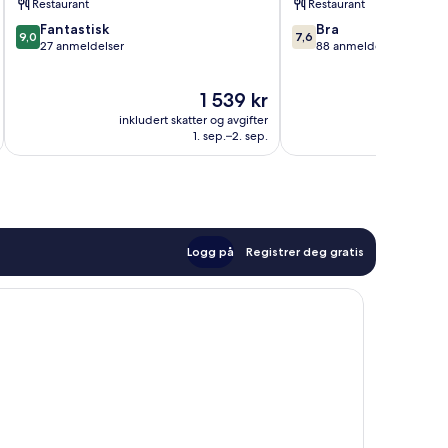
Restaurant
Restaurant
9.0
7.6
Fantastisk
Bra
9,0
7,6
av
av
27 anmeldelser
88 anmeldelser
10,
10,
Fantastisk,
Bra,
Prisen
1 539 kr
27
88
er
anmeldelser
anmeldelser
inkludert skatter og avgifter
inkludert 
1 539 kr
1. sep.–2. sep.
Logg på
Registrer deg gratis