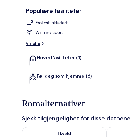
Populære fasiliteter
Eksteriør
Frokost inkludert
Wi-fi inkludert
Vis alle
Hovedfasiliteter
(1)
Føl deg som hjemme
(6)
Romalternativer
Sjekk tilgjengelighet for disse datoene
Sjekk tilgjengelighet for i kveld, aug. 9 - aug. 10
Sjekk tilgjeng
I kveld