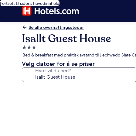
Fortsett til sidens hovedinnhold
Se alle overnattingssteder
Isallt Guest House
Overnattingssted
med
Bed & breakfast med praktisk avstand til Llechwedd Slate C
3.0
Velg datoer for å se priser
stjerner
Hvor vil du hen?
Bildegalleri
av
Isallt
Guest
House