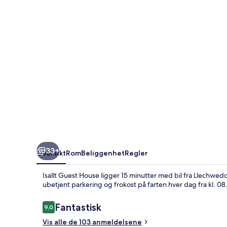
33+
Oversikt
Rom
Beliggenhet
Regler
Isallt Guest House ligger 15 minutter med bil fra Llechwedd
ubetjent parkering og frokost på farten hver dag fra kl. 08.0
Anmeldelser
Fantastisk
9,0
9,0 av 10 –
Vis alle de 103 anmeldelsene