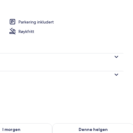
Parkering inkludert
Røykfritt
elighet for i morgen, aug. 10 - aug. 11
Sjekk tilgjengelighet for denne helgen
I morgen
Denne helgen