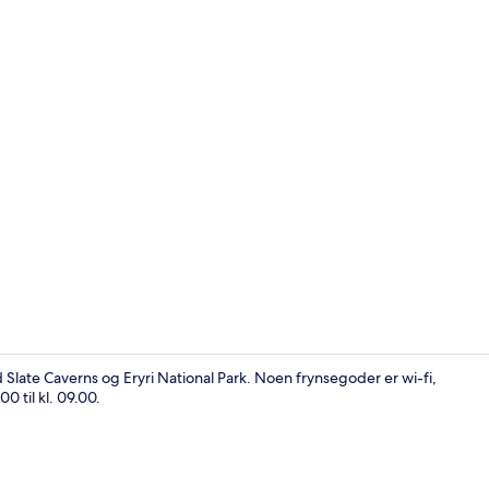
Romservice –
 Slate Caverns og Eryri National Park. Noen frynsegoder er wi-fi,
0 til kl. 09.00.
Økonomi-dobb