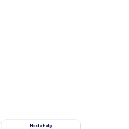
, aug. 14 - aug. 16
Sjekk tilgjengelighet for neste helg, aug. 21 - aug. 23
Neste helg