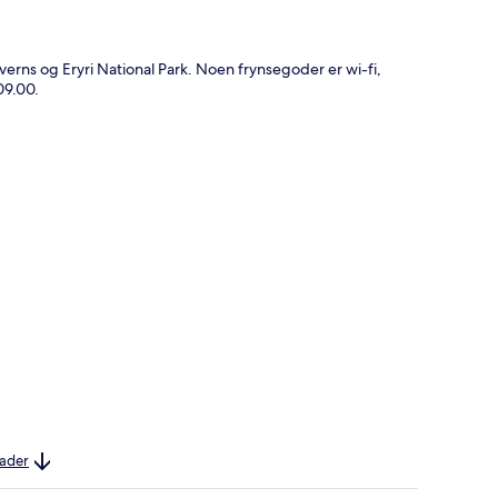
verns og Eryri National Park. Noen frynsegoder er wi-fi,
09.00.
nader