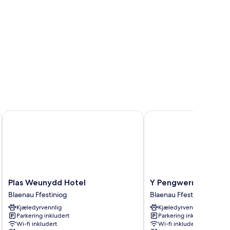
Plas Weunydd Hotel
Y Pengwern
Plas
Y
Plas Weunydd Hotel
Y Pengwern
Weunydd
Pengwern
Blaenau Ffestiniog
Blaenau Ffestiniog
Hotel
Blaenau
Kjæledyrvennlig
Kjæledyrvennlig
Blaenau
Ffestiniog
Parkering inkludert
Parkering inkludert
Ffestiniog
Wi-fi inkludert
Wi-fi inkludert