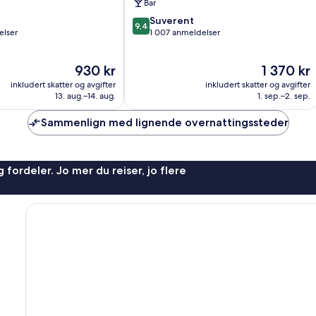
Bar
9.4
Suverent
9,4
av
elser
1 007 anmeldelser
10,
Suverent,
Prisen
Prisen
930 kr
1 370 kr
1 007
er
er
anmeldelser
inkludert skatter og avgifter
inkludert skatter og avgifter
930 kr
1 370 kr
13. aug.–14. aug.
1. sep.–2. sep.
Sammenlign med lignende overnattingssteder
 fordeler. Jo mer du reiser, jo flere