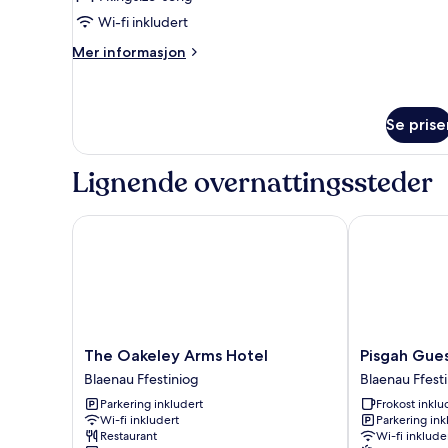
for
Wi-fi inkludert
1
Mer
person
Mer informasjon
informasjon
om
Dobbeltrom
for
Se prise
1
person
Lignende overnattingssteder
The Oakeley Arms Hotel
Pisgah Guest
The
Pisgah
The Oakeley Arms Hotel
Pisgah Gue
Oakeley
Guest
Blaenau Ffestiniog
Blaenau Ffest
Arms
House
Parkering inkludert
Frokost inklu
Hotel
Snowdonia
Wi-fi inkludert
Parkering ink
Blaenau
Blaenau
Restaurant
Wi-fi inklude
Ffestiniog
Ffestiniog