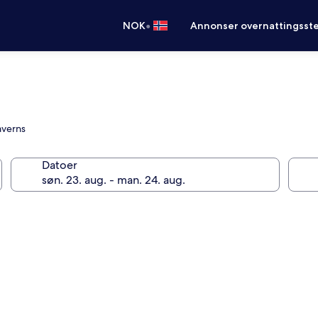
•
NOK
Annonser overnattingsste
averns
Datoer