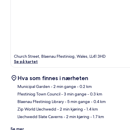
Church Street, Blaenau Ffestiniog, Wales, LL41 3HD
Se på kartet
Hva som finnes i nærheten
Municipal Garden
- 2 min gange
- 0.2 km
Ffestiniog Town Council
- 3 min gange
- 0.3 km
Kart
Blaenau Ffestiniog Library
- 5 min gange
- 0.4 km
Zip World Llechwedd
- 2 min kjøring
- 1.4 km
Llechwedd Slate Caverns
- 2 min kjøring
- 1.7 km
Se mer