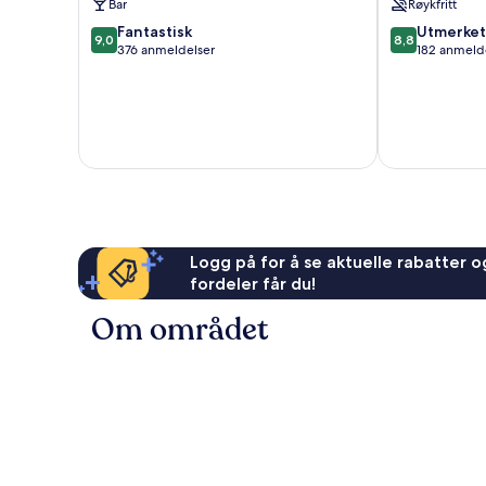
Bar
Røykfritt
9.0
8.8
Fantastisk
Utmerket
9,0
8,8
av
av
376 anmeldelser
182 anmeld
10,
10,
Fantastisk,
Utmerket,
376
182
anmeldelser
anmeldelser
Logg på for å se aktuelle rabatter og
fordeler får du!
Om området