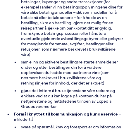
betalinger, kuponger og andre transaksjoner (for
eksempel samler vi inn betalingsopplysningene dine for
våre ulike betalingsmodeller – slik som modeller for å
betale nå eller betale senere – for å holde av en
bestilling, sikre en bestilling, gjøre det mulig for en
reisepartner å sjekke om bankkortet ditt er gyldig,
fremskynde betalingsprosessen eller håndtere
eventuelle gjeldende avbestillingsgebyrer eller gebyrer
for manglende fremmøte, avgifter, betalinger eller
refusjoner, som nærmere beskrevet i bruksvilkårene
våre)
samle inn og aktivere bestillingsrelaterte anmeldelser
under og etter bestillingen din for å vurdere
opplevelsen du hadde med partnerne våre (som
nærmere beskrevet i bruksvilkårene våre og
retningslinjene for innhold, der det er aktuelt)
gjøre det lettere å bruke tjenestene våre raskere og
enklere ved at du kan logge på kontoen du har på
nettjenestene og nettstedene til noen av Expedia
Groups varemerker
Formål knyttet til kommunikasjon og kundeservice
–
inkludert å
svare på spørsmål, krav og forespørsler om informasjon