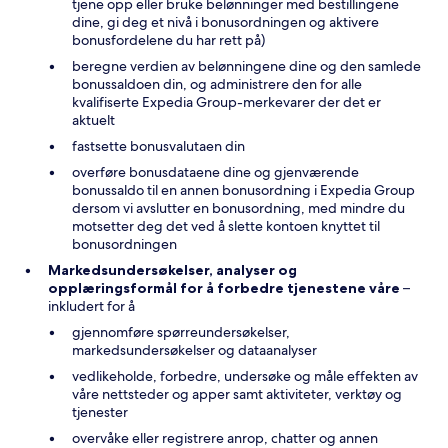
tjene opp eller bruke belønninger med bestillingene
dine, gi deg et nivå i bonusordningen og aktivere
bonusfordelene du har rett på)
beregne verdien av belønningene dine og den samlede
bonussaldoen din, og administrere den for alle
kvalifiserte Expedia Group-merkevarer der det er
aktuelt
fastsette bonusvalutaen din
overføre bonusdataene dine og gjenværende
bonussaldo til en annen bonusordning i Expedia Group
dersom vi avslutter en bonusordning, med mindre du
motsetter deg det ved å slette kontoen knyttet til
bonusordningen
Markedsundersøkelser, analyser og
opplæringsformål for å forbedre tjenestene våre
–
inkludert for å
gjennomføre spørreundersøkelser,
markedsundersøkelser og dataanalyser
vedlikeholde, forbedre, undersøke og måle effekten av
våre nettsteder og apper samt aktiviteter, verktøy og
tjenester
overvåke eller registrere anrop, chatter og annen