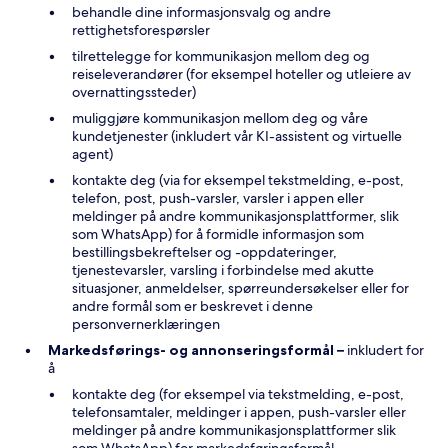
behandle dine informasjonsvalg og andre
rettighetsforespørsler
tilrettelegge for kommunikasjon mellom deg og
reiseleverandører (for eksempel hoteller og utleiere av
overnattingssteder)
muliggjøre kommunikasjon mellom deg og våre
kundetjenester (inkludert vår KI-assistent og virtuelle
agent)
kontakte deg (via for eksempel tekstmelding, e-post,
telefon, post, push-varsler, varsler i appen eller
meldinger på andre kommunikasjonsplattformer, slik
som WhatsApp) for å formidle informasjon som
bestillingsbekreftelser og -oppdateringer,
tjenestevarsler, varsling i forbindelse med akutte
situasjoner, anmeldelser, spørreundersøkelser eller for
andre formål som er beskrevet i denne
personvernerklæringen
Markedsførings- og annonseringsformål –
inkludert for
å
kontakte deg (for eksempel via tekstmelding, e-post,
telefonsamtaler, meldinger i appen, push-varsler eller
meldinger på andre kommunikasjonsplattformer slik