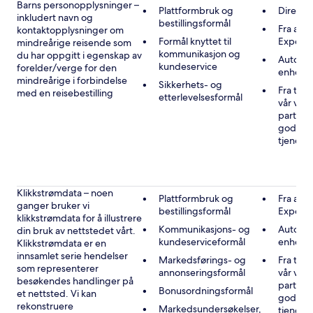
Barns personopplysninger –
Plattformbruk og
Direkte
inkludert navn og
bestillingsformål
Fra andr
kontaktopplysninger om
Formål knyttet til
Expedi
mindreårige reisende som
kommunikasjon og
du har oppgitt i egenskap av
Automat
kundeservice
forelder/verge for den
enheten
mindreårige i forbindelse
Sikkerhets- og
Fra tre
med en reisebestilling
etterlevelsesformål
vår vir
partner
godkje
tjenest
Klikkstrømdata – noen
Plattformbruk og
Fra andr
ganger bruker vi
bestillingsformål
Expedi
klikkstrømdata for å illustrere
Kommunikasjons- og
Automat
din bruk av nettstedet vårt.
kundeserviceformål
enheten
Klikkstrømdata er en
innsamlet serie hendelser
Markedsførings- og
Fra tre
som representerer
annonseringsformål
vår vir
besøkendes handlinger på
partner
Bonusordningsformål
et nettsted. Vi kan
godkje
rekonstruere
Markedsundersøkelser,
tjenest