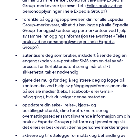
din når du har én enkelt konto for våre ulike Expedia
Group-merkevarer (se avsnittet «
Felles bruk av dine
personopplysninger i hele Expedia Group
»)
forenkle påloggingsopplevelsen din for alle Expedia
Group-merkevarer, slik at du kan logge på alle Expedia
Group-feriegjestkontoer og partnerkontoer ved hjelp
av samme innloggingsinformasjon (se avsnittet «
Felles
bruk av dine personopplysninger i hele Expedia
Group
»).
autentisere deg som bruker, inkludert å sende deg en
engangskode via e-post eller SMS som en del av vår
prosess for flerfaktorautentisering, når et slikt
sikkerhetstiltak er nødvendig
gjøre det mulig for deg å registrere deg og logge på
kontoen din ved hjelp av påloggingsinformasjonen din
på sosiale medier (f.eks. Facebook- eller Gmail-
pålogging), hvis du velger denne metoden
oppdatere din søke-, reise-, kjøps- og
bestillingshistorikk, dine foretrukne reiser og
overnattingssteder samt tilsvarende informasjon om din
bruk av Expedia Groups plattform og tjenester og slik
det ellers er beskrevet i denne personvernerklæringen
aktivere og tilrettelegge for mottak og behandling av