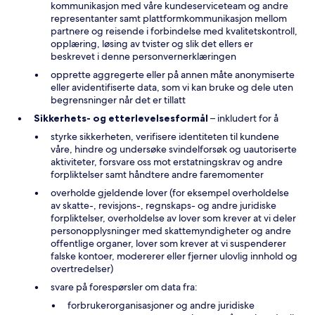
kommunikasjon med våre kundeserviceteam og andre
representanter samt plattformkommunikasjon mellom
partnere og reisende i forbindelse med kvalitetskontroll,
opplæring, løsing av tvister og slik det ellers er
beskrevet i denne personvernerklæringen
opprette aggregerte eller på annen måte anonymiserte
eller avidentifiserte data, som vi kan bruke og dele uten
begrensninger når det er tillatt
Sikkerhets- og etterlevelsesformål
– inkludert for å
styrke sikkerheten, verifisere identiteten til kundene
våre, hindre og undersøke svindelforsøk og uautoriserte
aktiviteter, forsvare oss mot erstatningskrav og andre
forpliktelser samt håndtere andre faremomenter
overholde gjeldende lover (for eksempel overholdelse
av skatte-, revisjons-, regnskaps- og andre juridiske
forpliktelser, overholdelse av lover som krever at vi deler
personopplysninger med skattemyndigheter og andre
offentlige organer, lover som krever at vi suspenderer
falske kontoer, modererer eller fjerner ulovlig innhold og
overtredelser)
svare på forespørsler om data fra:
forbrukerorganisasjoner og andre juridiske