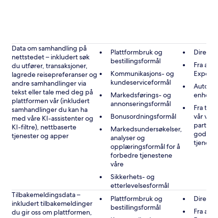
Data om samhandling på
Plattformbruk og
Direkte
nettstedet – inkludert søk
bestillingsformål
Fra andr
du utfører, transaksjoner,
Kommunikasjons- og
Expedi
lagrede reisepreferanser og
kundeserviceformål
andre samhandlinger via
Automat
tekst eller tale med deg på
Markedsførings- og
enheten
plattformen vår (inkludert
annonseringsformål
Fra tre
samhandlinger du kan ha
Bonusordningsformål
vår vir
med våre KI-assistenter og
partner
KI-filtre), nettbaserte
Markedsundersøkelser,
godkje
tjenester og apper
analyser og
tjenest
opplæringsformål for å
forbedre tjenestene
våre
Sikkerhets- og
etterlevelsesformål
Tilbakemeldingsdata –
Plattformbruk og
Direkte
inkludert tilbakemeldinger
bestillingsformål
Fra andr
du gir oss om plattformen,