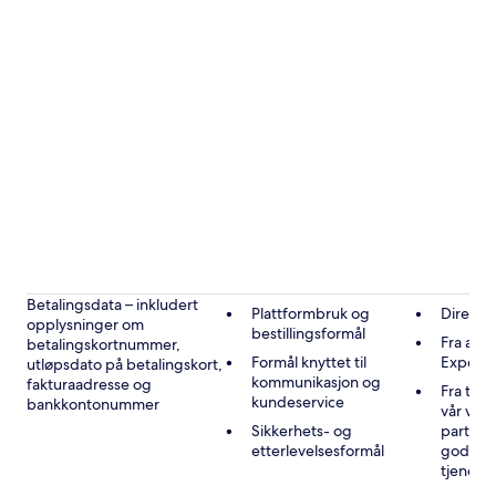
Betalingsdata – inkludert
Plattformbruk og
Direkte
opplysninger om
bestillingsformål
Fra andr
betalingskortnummer,
Formål knyttet til
Expedi
utløpsdato på betalingskort,
kommunikasjon og
fakturaadresse og
Fra tre
kundeservice
bankkontonummer
vår vir
Sikkerhets- og
partner
etterlevelsesformål
godkje
tjenest