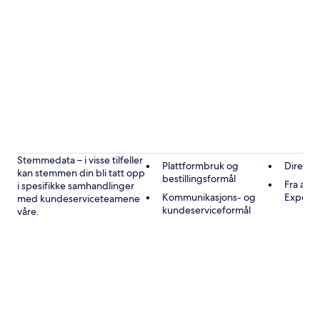
Stemmedata – i visse tilfeller
Plattformbruk og
Direkte
kan stemmen din bli tatt opp
bestillingsformål
Fra andr
i spesifikke samhandlinger
Kommunikasjons- og
Expedi
med kundeserviceteamene
kundeserviceformål
våre.