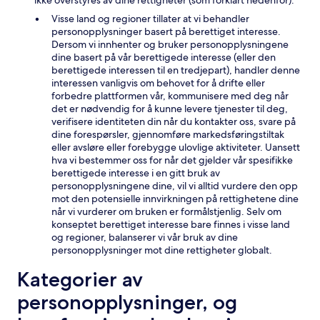
ikke overstyres av dine rettigheter (som forklart nedenfor):
Visse land og regioner tillater at vi behandler
personopplysninger basert på berettiget interesse.
Dersom vi innhenter og bruker personopplysningene
dine basert på vår berettigede interesse (eller den
berettigede interessen til en tredjepart), handler denne
interessen vanligvis om behovet for å drifte eller
forbedre plattformen vår, kommunisere med deg når
det er nødvendig for å kunne levere tjenester til deg,
verifisere identiteten din når du kontakter oss, svare på
dine forespørsler, gjennomføre markedsføringstiltak
eller avsløre eller forebygge ulovlige aktiviteter. Uansett
hva vi bestemmer oss for når det gjelder vår spesifikke
berettigede interesse i en gitt bruk av
personopplysningene dine, vil vi alltid vurdere den opp
mot den potensielle innvirkningen på rettighetene dine
når vi vurderer om bruken er formålstjenlig. Selv om
konseptet berettiget interesse bare finnes i visse land
og regioner, balanserer vi vår bruk av dine
personopplysninger mot dine rettigheter globalt.
Kategorier av
personopplysninger, og