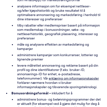
som WhatsApp) for markedsføringsformål
analysere informasjon om for eksempel nettleser-
og/eller kjøpshistorikk og bruke resultatet til å
optimalisere annonsering og markedsføring i henhold til
dine interesser og preferanser
tilby rabatter eller medlemspriser basert på informasjon
som medlemskap i bonusordninger, søke- og
nettleserhistorikk, geografisk plassering, interesser og
preferanser
måle og analysere effekten av markedsføring og
kampanjer
administrere kampanjer som konkurranser, lotterier og
lignende premier
levere målrettet annonsering og reklame basert på din
profil og dine identifikatorer (f.eks. bruker-ID,
annonserings-ID for enhet, e-postadresse,
telefonnummer). Vår
erklæring om informasjonskapsler
forklarer nærmere hvordan vi bruker
informasjonskapsler og tilsvarende sporingsteknologi.
Bonusordningsformål –
inkludert for å
administrere bonus- og belønningsprogrammer der det
er aktuelt (for eksempel ved å gjøre det mulig for deg å