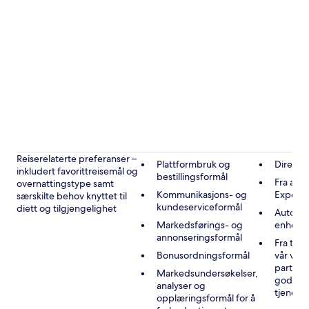
Reiserelaterte preferanser –
Plattformbruk og
Direkte
inkludert favorittreisemål og
bestillingsformål
Fra andr
overnattingstype samt
Kommunikasjons- og
Expedi
særskilte behov knyttet til
kundeserviceformål
diett og tilgjengelighet
Automat
Markedsførings- og
enheten
annonseringsformål
Fra tre
Bonusordningsformål
vår vir
partner
Markedsundersøkelser,
godkje
analyser og
tjenest
opplæringsformål for å