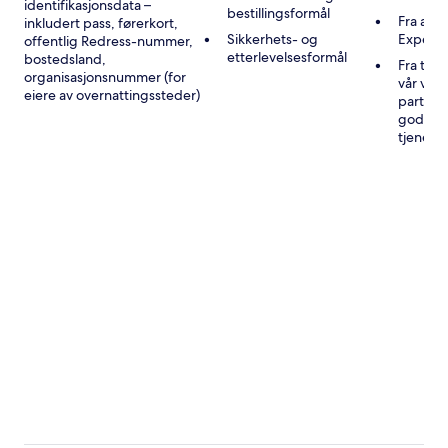
identifikasjonsdata –
bestillingsformål
Fra andr
inkludert pass, førerkort,
Sikkerhets- og
Expedi
offentlig Redress-nummer,
etterlevelsesformål
bostedsland,
Fra tre
organisasjonsnummer (for
vår vir
eiere av overnattingssteder)
partner
godkje
tjenest