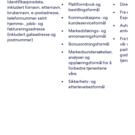
Identifikasjonsdata,
Plattformbruk og
Direkte
inkludert fornavn, etternavn,
bestillingsformål
Fra andr
brukernavn, e-postadresse,
Kommunikasjons- og
Expedi
telefonnummer samt
kundeserviceformål
hjemme-, jobb- og
Automat
faktureringsadresse
Markedsførings- og
enheten
(inkludert gateadresse og
annonseringsformål
Fra tre
postnummer)
Bonusordningsformål
vår vir
partner
Markedsundersøkelser,
godkje
analyser og
tjenest
opplæringsformål for å
forbedre tjenestene
våre
Sikkerhets- og
etterlevelsesformål