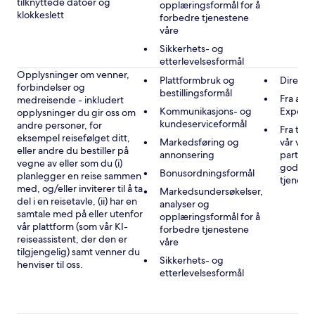
tilknyttede datoer og
opplæringsformål for å
klokkeslett
forbedre tjenestene
våre
Sikkerhets- og
etterlevelsesformål
Opplysninger om venner,
Plattformbruk og
Direkte
forbindelser og
bestillingsformål
Fra andr
medreisende - inkludert
Kommunikasjons- og
Expedi
opplysninger du gir oss om
kundeserviceformål
andre personer, for
Fra tre
eksempel reisefølget ditt,
Markedsføring og
vår vir
eller andre du bestiller på
annonsering
partner
vegne av eller som du (i)
godkje
Bonusordningsformål
planlegger en reise sammen
tjenest
med, og/eller inviterer til å ta
Markedsundersøkelser,
del i en reisetavle, (ii) har en
analyser og
samtale med på eller utenfor
opplæringsformål for å
vår plattform (som vår KI-
forbedre tjenestene
reiseassistent, der den er
våre
tilgjengelig) samt venner du
Sikkerhets- og
henviser til oss.
etterlevelsesformål