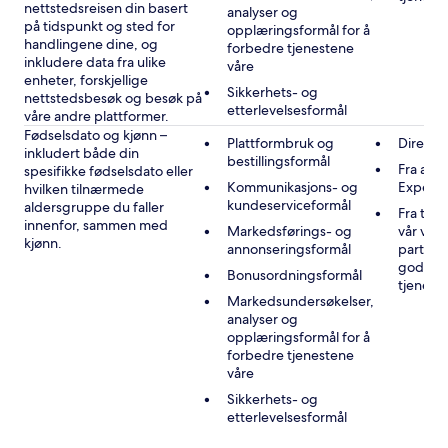
nettstedsreisen din basert
analyser og
på tidspunkt og sted for
opplæringsformål for å
handlingene dine, og
forbedre tjenestene
inkludere data fra ulike
våre
enheter, forskjellige
Sikkerhets- og
nettstedsbesøk og besøk på
etterlevelsesformål
våre andre plattformer.
Fødselsdato og kjønn –
Plattformbruk og
Direkte
inkludert både din
bestillingsformål
Fra andr
spesifikke fødselsdato eller
Kommunikasjons- og
Expedi
hvilken tilnærmede
kundeserviceformål
aldersgruppe du faller
Fra tre
innenfor, sammen med
Markedsførings- og
vår vir
kjønn.
annonseringsformål
partner
godkje
Bonusordningsformål
tjenest
Markedsundersøkelser,
analyser og
opplæringsformål for å
forbedre tjenestene
våre
Sikkerhets- og
etterlevelsesformål