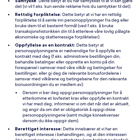
Samtykke
: Dette betyr at du har samtykket til at vi kan gjøre
det (vi vil f.eks. kun sende reklame hvis du samtykker til det).
Rettslig forpliktelse:
Dette betyr at vi har en rettslig
forpliktelse til å samle inn personopplysninger fra deg eller
bruke dem til et bestemt formål (ved f.eks. å bruke
transaksjonshistorikken din til å etterleve våre lovlig pålagte
økonomiske og skattemessige forpliktelser).
Oppfyllelse av en kontrakt:
Dette betyr at
personopplysningene er nødvendige for å oppfylle en
kontrakt med deg (f.eks. administrere bestillingen din,
behandle betalinger eller opprette en konto på din
forespørsel i samsvar med våre vilkår og betingelser for
bestillinger, eller gi deg de relevante bonusfordelene i
samsvar med vilkårene og betingelsene for den relevante
bonusordningen du er medlem av):
Dersom vi ber deg oppgi personopplysninger for å
etterkomme et lovfestet krav eller oppfylle en kontrakt
vi har med deg, informerer vi om det når det er aktuelt,
og angir da om det er obligatorisk å oppgi disse
personopplysningene (samt mulige konsekvenser
dersom du ikke oppgir dem).
Berettiget interesse:
Dette innebærer at vi har en
berettiget interesse i behandlingen, og at den interessen