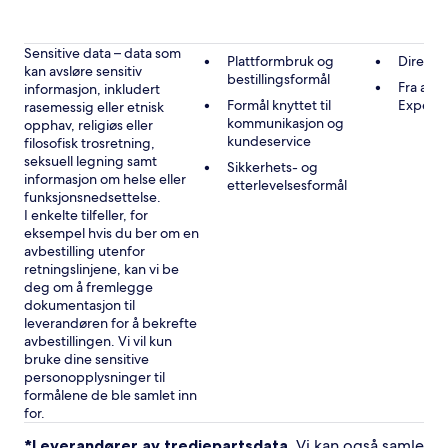
Sensitive data – data som
Plattformbruk og
Direkte
kan avsløre sensitiv
bestillingsformål
Fra andr
informasjon, inkludert
Formål knyttet til
Expedi
rasemessig eller etnisk
kommunikasjon og
opphav, religiøs eller
kundeservice
filosofisk trosretning,
seksuell legning samt
Sikkerhets- og
informasjon om helse eller
etterlevelsesformål
funksjonsnedsettelse.
I enkelte tilfeller, for
eksempel hvis du ber om en
avbestilling utenfor
retningslinjene, kan vi be
deg om å fremlegge
dokumentasjon til
leverandøren for å bekrefte
avbestillingen. Vi vil kun
bruke dine sensitive
personopplysninger til
formålene de ble samlet inn
for.
*Leverandører av tredjepartsdata
. Vi kan også samle