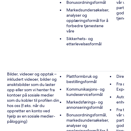
Bonusordningsformål
vår vir
partner
Markedsundersøkelser,
godkje
analyser og
tjenest
opplæringsformål for å
forbedre tjenestene
våre
Sikkerhets- og
etterlevelsesformål
Bilder, videoer og opptak –
Plattformbruk og
Direkte
inkludert videoer, bilder og
bestillingsformål
Fra andr
ansiktsbilder som du laster
Kommunikasjons- og
Expedi
opp eller som vi henter fra
kundeserviceformål
kontoer på sosiale medier
Automat
som du kobler til profilen din
Markedsførings- og
enheten
hos oss (f.eks. når du
annonseringsformål
Fra tre
oppretter en konto ved
Bonusordningsformål,
vår vir
hjelp av en sosiale medier-
markedsundersøkelser,
partner
pålogging)
analyser og
godkje
opplæringsformål for å
tjenest