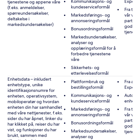
Kommunikasjons- og
Expedi
tjenestene og appene våre
kundeserviceformål
(f.eks. anmeldelser,
Fra tre
spørreundersøkelser,
Markedsførings- og
vår vir
deltakelse i
annonseringsformål
partner
markedsundersøkelser)
godkje
Bonusordningsformål
tjenest
Markedsundersøkelser,
analyser og
opplæringsformål for å
forbedre tjenestene
våre
Sikkerhets- og
etterlevelsesformål
Enhetsdata – inkludert
Plattformbruk og
Fra andr
enhetstype, unike
bestillingsformål
Expedi
identifikasjonsnumre for
Kommunikasjons- og
Automat
enheten, operativsystem,
kundeserviceformål
enheten
mobiloperatør og hvordan
enheten din har samhandlet
Markedsførings- og
Fra tre
med våre nettjenester, f.eks.
annonseringsformål
vår vir
sider du har åpnet, linker du
partner
Bonusordningsformål
har klikket på, reiser du har
godkje
vist, og funksjoner du har
Markedsundersøkelser,
tjenest
brukt, sammen med
analyser og