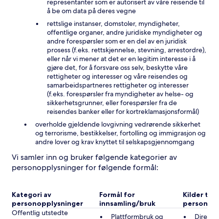
representanter som er autorisert av våre reisende til
å be om data på deres vegne
rettslige instanser, domstoler, myndigheter,
offentlige organer, andre juridiske myndigheter og
andre forespørsler som er en del av en juridisk
prosess (f.eks. rettskjennelse, stevning, arrestordre),
eller når vi mener at det er en legitim interesse i å
gjøre det, for å forsvare oss selv, beskytte våre
rettigheter og interesser og våre reisendes og
samarbeidspartneres rettigheter og interesser
(f.eks. forespørsler fra myndigheter av helse- og
sikkerhetsgrunner, eller forespørsler fra de
reisendes banker eller for kortreklamasjonsformål)
overholde gjeldende lovgivning vedrørende sikkerhet
og terrorisme, bestikkelser, fortolling og immigrasjon og
andre lover og krav knyttet til selskapsgjennomgang
Vi samler inn og bruker følgende kategorier av
personopplysninger for følgende formål:
Kategori av
Formål for
Kilder til
personopplysninger
innsamling/bruk
personopp
Offentlig utstedte
Plattformbruk og
Direkte