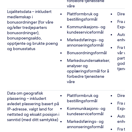
forbedre tjenestene
våre
Lojalitetsdata – inkludert
Plattformbruk og
Direkte
medlemskap i
bestillingsformål
Fra andr
bonusordninger (for våre
Kommunikasjons- og
Expedi
og/eller tredjeparters
kundeserviceformål
bonusordninger),
Automat
bonuspoengsaldo,
Markedsførings- og
enheten
opptjente og brukte poeng
annonseringsformål
Fra tre
og bonusstatus
Bonusordningsformål
vår vir
partner
Markedsundersøkelser,
godkje
analyser og
tjenest
opplæringsformål for å
forbedre tjenestene
våre
Data om geografisk
Plattformbruk og
Direkte
plassering – inkludert
bestillingsformål
Fra andr
avledet plassering basert på
Kommunikasjons- og
Expedi
IP-adresse, valgt land for
kundeserviceformål
nettsted og eksakt posisjon i
Automat
sanntid (med ditt samtykke)
Markedsførings- og
enheten
annonseringsformål
Fra tre