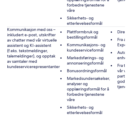
forbedre tjenestene
våre
Sikkerhets- og
etterlevelsesformål
Kommunikasjon med oss –
Plattformbruk og
Direkte
inkludert e-post, utskrifter
bestillingsformål
Fra andr
av chatter med vår virtuelle
Kommunikasjons- og
Expedi
assistent og KI-assistent
kundeserviceformål
(f.eks. tekstmeldinger,
Automat
talemeldinger), og opptak
Markedsførings- og
enheten
av samtaler med
annonseringsformål
Fra tre
kundeservicerepresentanter
Bonusordningsformål
vår vir
partner
Markedsundersøkelser,
godkje
analyser og
tjenest
opplæringsformål for å
forbedre tjenestene
våre
Sikkerhets- og
etterlevelsesformål