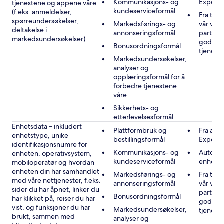
Kommunikasjons- og
Expedi
tjenestene og appene våre
kundeserviceformål
(f.eks. anmeldelser,
Fra tre
spørreundersøkelser,
Markedsførings- og
vår vir
deltakelse i
annonseringsformål
partner
markedsundersøkelser)
godkje
Bonusordningsformål
tjenest
Markedsundersøkelser,
analyser og
opplæringsformål for å
forbedre tjenestene
våre
Sikkerhets- og
etterlevelsesformål
Enhetsdata – inkludert
Plattformbruk og
Fra andr
enhetstype, unike
bestillingsformål
Expedi
identifikasjonsnumre for
Kommunikasjons- og
Automat
enheten, operativsystem,
kundeserviceformål
enheten
mobiloperatør og hvordan
enheten din har samhandlet
Markedsførings- og
Fra tre
med våre nettjenester, f.eks.
annonseringsformål
vår vir
sider du har åpnet, linker du
partner
Bonusordningsformål
har klikket på, reiser du har
godkje
vist, og funksjoner du har
Markedsundersøkelser,
tjenest
brukt, sammen med
analyser og