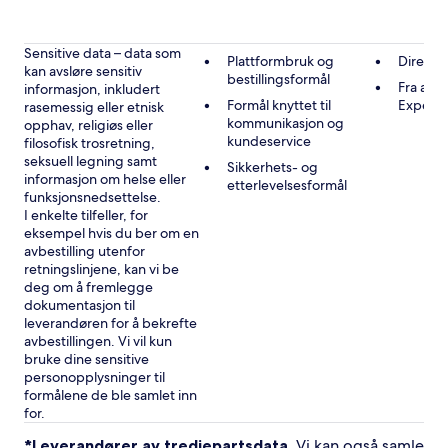
Sensitive data – data som
Plattformbruk og
Direkte
kan avsløre sensitiv
bestillingsformål
Fra andr
informasjon, inkludert
Formål knyttet til
Expedi
rasemessig eller etnisk
kommunikasjon og
opphav, religiøs eller
kundeservice
filosofisk trosretning,
seksuell legning samt
Sikkerhets- og
informasjon om helse eller
etterlevelsesformål
funksjonsnedsettelse.
I enkelte tilfeller, for
eksempel hvis du ber om en
avbestilling utenfor
retningslinjene, kan vi be
deg om å fremlegge
dokumentasjon til
leverandøren for å bekrefte
avbestillingen. Vi vil kun
bruke dine sensitive
personopplysninger til
formålene de ble samlet inn
for.
*Leverandører av tredjepartsdata
. Vi kan også samle