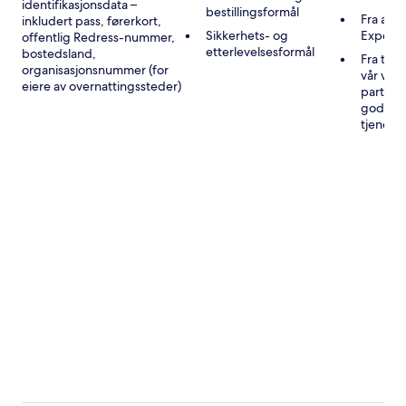
identifikasjonsdata –
bestillingsformål
Fra andr
inkludert pass, førerkort,
Sikkerhets- og
Expedi
offentlig Redress-nummer,
etterlevelsesformål
bostedsland,
Fra tre
organisasjonsnummer (for
vår vir
eiere av overnattingssteder)
partner
godkje
tjenest