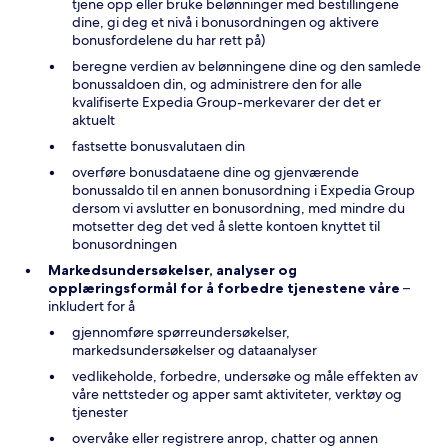
tjene opp eller bruke belønninger med bestillingene
dine, gi deg et nivå i bonusordningen og aktivere
bonusfordelene du har rett på)
beregne verdien av belønningene dine og den samlede
bonussaldoen din, og administrere den for alle
kvalifiserte Expedia Group-merkevarer der det er
aktuelt
fastsette bonusvalutaen din
overføre bonusdataene dine og gjenværende
bonussaldo til en annen bonusordning i Expedia Group
dersom vi avslutter en bonusordning, med mindre du
motsetter deg det ved å slette kontoen knyttet til
bonusordningen
Markedsundersøkelser, analyser og
opplæringsformål for å forbedre tjenestene våre
–
inkludert for å
gjennomføre spørreundersøkelser,
markedsundersøkelser og dataanalyser
vedlikeholde, forbedre, undersøke og måle effekten av
våre nettsteder og apper samt aktiviteter, verktøy og
tjenester
overvåke eller registrere anrop, chatter og annen