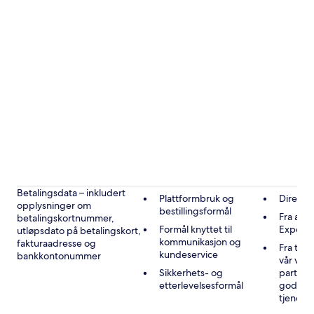
Betalingsdata – inkludert
Plattformbruk og
Direkte
opplysninger om
bestillingsformål
Fra andr
betalingskortnummer,
Formål knyttet til
Expedi
utløpsdato på betalingskort,
kommunikasjon og
fakturaadresse og
Fra tre
kundeservice
bankkontonummer
vår vir
Sikkerhets- og
partner
etterlevelsesformål
godkje
tjenest