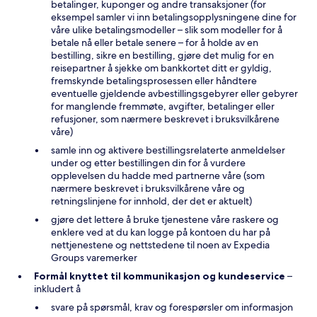
betalinger, kuponger og andre transaksjoner (for
eksempel samler vi inn betalingsopplysningene dine for
våre ulike betalingsmodeller – slik som modeller for å
betale nå eller betale senere – for å holde av en
bestilling, sikre en bestilling, gjøre det mulig for en
reisepartner å sjekke om bankkortet ditt er gyldig,
fremskynde betalingsprosessen eller håndtere
eventuelle gjeldende avbestillingsgebyrer eller gebyrer
for manglende fremmøte, avgifter, betalinger eller
refusjoner, som nærmere beskrevet i bruksvilkårene
våre)
samle inn og aktivere bestillingsrelaterte anmeldelser
under og etter bestillingen din for å vurdere
opplevelsen du hadde med partnerne våre (som
nærmere beskrevet i bruksvilkårene våre og
retningslinjene for innhold, der det er aktuelt)
gjøre det lettere å bruke tjenestene våre raskere og
enklere ved at du kan logge på kontoen du har på
nettjenestene og nettstedene til noen av Expedia
Groups varemerker
Formål knyttet til kommunikasjon og kundeservice
–
inkludert å
svare på spørsmål, krav og forespørsler om informasjon