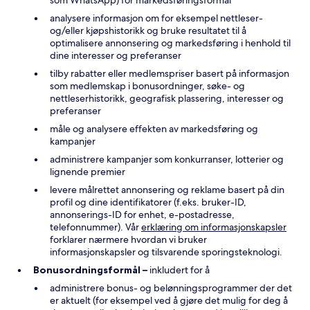
som WhatsApp) for markedsføringsformål
analysere informasjon om for eksempel nettleser-
og/eller kjøpshistorikk og bruke resultatet til å
optimalisere annonsering og markedsføring i henhold til
dine interesser og preferanser
tilby rabatter eller medlemspriser basert på informasjon
som medlemskap i bonusordninger, søke- og
nettleserhistorikk, geografisk plassering, interesser og
preferanser
måle og analysere effekten av markedsføring og
kampanjer
administrere kampanjer som konkurranser, lotterier og
lignende premier
levere målrettet annonsering og reklame basert på din
profil og dine identifikatorer (f.eks. bruker-ID,
annonserings-ID for enhet, e-postadresse,
telefonnummer). Vår
erklæring om informasjonskapsler
forklarer nærmere hvordan vi bruker
informasjonskapsler og tilsvarende sporingsteknologi.
Bonusordningsformål –
inkludert for å
administrere bonus- og belønningsprogrammer der det
er aktuelt (for eksempel ved å gjøre det mulig for deg å