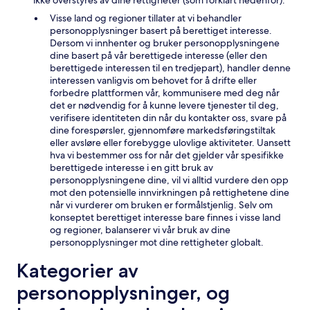
ikke overstyres av dine rettigheter (som forklart nedenfor):
Visse land og regioner tillater at vi behandler
personopplysninger basert på berettiget interesse.
Dersom vi innhenter og bruker personopplysningene
dine basert på vår berettigede interesse (eller den
berettigede interessen til en tredjepart), handler denne
interessen vanligvis om behovet for å drifte eller
forbedre plattformen vår, kommunisere med deg når
det er nødvendig for å kunne levere tjenester til deg,
verifisere identiteten din når du kontakter oss, svare på
dine forespørsler, gjennomføre markedsføringstiltak
eller avsløre eller forebygge ulovlige aktiviteter. Uansett
hva vi bestemmer oss for når det gjelder vår spesifikke
berettigede interesse i en gitt bruk av
personopplysningene dine, vil vi alltid vurdere den opp
mot den potensielle innvirkningen på rettighetene dine
når vi vurderer om bruken er formålstjenlig. Selv om
konseptet berettiget interesse bare finnes i visse land
og regioner, balanserer vi vår bruk av dine
personopplysninger mot dine rettigheter globalt.
Kategorier av
personopplysninger, og