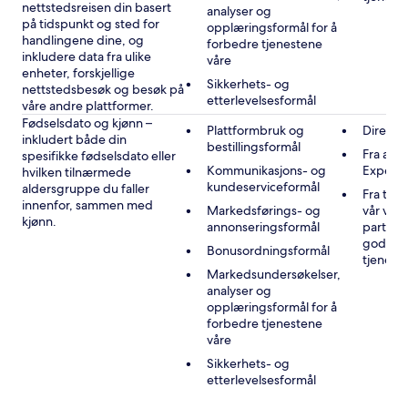
nettstedsreisen din basert
analyser og
på tidspunkt og sted for
opplæringsformål for å
handlingene dine, og
forbedre tjenestene
inkludere data fra ulike
våre
enheter, forskjellige
Sikkerhets- og
nettstedsbesøk og besøk på
etterlevelsesformål
våre andre plattformer.
Fødselsdato og kjønn –
Plattformbruk og
Direkte
inkludert både din
bestillingsformål
Fra andr
spesifikke fødselsdato eller
Kommunikasjons- og
Expedi
hvilken tilnærmede
kundeserviceformål
aldersgruppe du faller
Fra tre
innenfor, sammen med
Markedsførings- og
vår vir
kjønn.
annonseringsformål
partner
godkje
Bonusordningsformål
tjenest
Markedsundersøkelser,
analyser og
opplæringsformål for å
forbedre tjenestene
våre
Sikkerhets- og
etterlevelsesformål