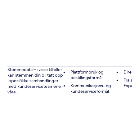
Stemmedata – i visse tilfeller
Plattformbruk og
Direkte
kan stemmen din bli tatt opp
bestillingsformål
Fra andr
i spesifikke samhandlinger
Kommunikasjons- og
Expedi
med kundeserviceteamene
kundeserviceformål
våre.