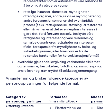
representanter som er autorisert av våre reisende til
å be om data på deres vegne
rettslige instanser, domstoler, myndigheter,
offentlige organer, andre juridiske myndigheter og
andre forespørsler som er en del av en juridisk
prosess (f.eks. rettskjennelse, stevning, arrestordre),
eller når vi mener at det er en legitim interesse i å
gjøre det, for å forsvare oss selv, beskytte våre
rettigheter og interesser og våre reisendes og
samarbeidspartneres rettigheter og interesser
(f.eks. forespørsler fra myndigheter av helse- og
sikkerhetsgrunner, eller forespørsler fra de
reisendes banker eller for kortreklamasjonsformål)
overholde gjeldende lovgivning vedrørende sikkerhet
og terrorisme, bestikkelser, fortolling og immigrasjon og
andre lover og krav knyttet til selskapsgjennomgang
Vi samler inn og bruker følgende kategorier av
personopplysninger for følgende formål:
Kategori av
Formål for
Kilder til
personopplysninger
innsamling/bruk
personopp
Offentlig utstedte
Plattformbruk og
Direkte