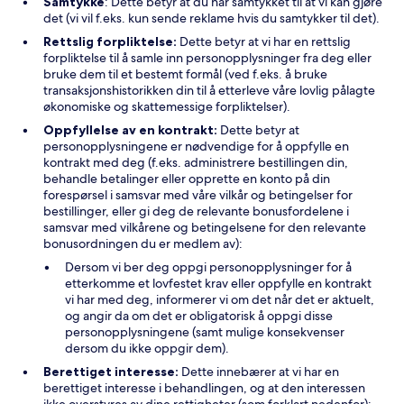
Samtykke
: Dette betyr at du har samtykket til at vi kan gjøre
det (vi vil f.eks. kun sende reklame hvis du samtykker til det).
Rettslig forpliktelse:
Dette betyr at vi har en rettslig
forpliktelse til å samle inn personopplysninger fra deg eller
bruke dem til et bestemt formål (ved f.eks. å bruke
transaksjonshistorikken din til å etterleve våre lovlig pålagte
økonomiske og skattemessige forpliktelser).
Oppfyllelse av en kontrakt:
Dette betyr at
personopplysningene er nødvendige for å oppfylle en
kontrakt med deg (f.eks. administrere bestillingen din,
behandle betalinger eller opprette en konto på din
forespørsel i samsvar med våre vilkår og betingelser for
bestillinger, eller gi deg de relevante bonusfordelene i
samsvar med vilkårene og betingelsene for den relevante
bonusordningen du er medlem av):
Dersom vi ber deg oppgi personopplysninger for å
etterkomme et lovfestet krav eller oppfylle en kontrakt
vi har med deg, informerer vi om det når det er aktuelt,
og angir da om det er obligatorisk å oppgi disse
personopplysningene (samt mulige konsekvenser
dersom du ikke oppgir dem).
Berettiget interesse:
Dette innebærer at vi har en
berettiget interesse i behandlingen, og at den interessen