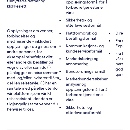
tilknyttede datoer og
opplæringsformål for å
klokkeslett
forbedre tjenestene
våre
Sikkerhets- og
etterlevelsesformål
Opplysninger om venner,
Plattformbruk og
Direkte
forbindelser og
bestillingsformål
Fra andr
medreisende - inkludert
Kommunikasjons- og
Expedi
opplysninger du gir oss om
kundeserviceformål
andre personer, for
Fra tre
eksempel reisefølget ditt,
Markedsføring og
vår vir
eller andre du bestiller på
annonsering
partner
vegne av eller som du (i)
godkje
Bonusordningsformål
planlegger en reise sammen
tjenest
med, og/eller inviterer til å ta
Markedsundersøkelser,
del i en reisetavle, (ii) har en
analyser og
samtale med på eller utenfor
opplæringsformål for å
vår plattform (som vår KI-
forbedre tjenestene
reiseassistent, der den er
våre
tilgjengelig) samt venner du
Sikkerhets- og
henviser til oss.
etterlevelsesformål