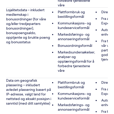
forbedre tjenestene
våre
Lojalitetsdata – inkludert
Plattformbruk og
Direkte
medlemskap i
bestillingsformål
Fra andr
bonusordninger (for våre
Kommunikasjons- og
Expedi
og/eller tredjeparters
kundeserviceformål
bonusordninger),
Automat
bonuspoengsaldo,
Markedsførings- og
enheten
opptjente og brukte poeng
annonseringsformål
Fra tre
og bonusstatus
Bonusordningsformål
vår vir
partner
Markedsundersøkelser,
godkje
analyser og
tjenest
opplæringsformål for å
forbedre tjenestene
våre
Data om geografisk
Plattformbruk og
Direkte
plassering – inkludert
bestillingsformål
Fra andr
avledet plassering basert på
Kommunikasjons- og
Expedi
IP-adresse, valgt land for
kundeserviceformål
nettsted og eksakt posisjon i
Automat
sanntid (med ditt samtykke)
Markedsførings- og
enheten
annonseringsformål
Fra tre