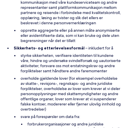
kommunikasjon med våre kundeserviceteam og andre
representanter samt plattformkommunikasjon mellom
partnere og reisende i forbindelse med kvalitetskontroll,
opplæring, løsing av tvister og slik det ellers er
beskrevet i denne personvernerklæringen
opprette aggregerte eller på annen måte anonymiserte
eller avidentifiserte data, som vi kan bruke og dele uten
begrensninger når det er tillatt
Sikkerhets- og etterlevelsesformål
– inkludert for å
styrke sikkerheten, verifisere identiteten til kundene
våre, hindre og undersøke svindelforsøk og uautoriserte
aktiviteter, forsvare oss mot erstatningskrav og andre
forpliktelser samt håndtere andre faremomenter
overholde gjeldende lover (for eksempel overholdelse
av skatte-, revisjons-, regnskaps- og andre juridiske
forpliktelser, overholdelse av lover som krever at vi deler
personopplysninger med skattemyndigheter og andre
offentlige organer, lover som krever at vi suspenderer
falske kontoer, modererer eller fjerner ulovlig innhold og
overtredelser)
svare på forespørsler om data fra:
forbrukerorganisasjoner og andre juridiske