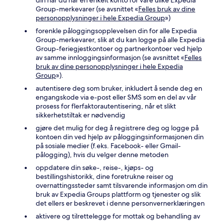
din når du har én enkelt konto for våre ulike Expedia
Group-merkevarer (se avsnittet «
Felles bruk av dine
personopplysninger i hele Expedia Group
»)
forenkle påloggingsopplevelsen din for alle Expedia
Group-merkevarer, slik at du kan logge på alle Expedia
Group-feriegjestkontoer og partnerkontoer ved hjelp
av samme innloggingsinformasjon (se avsnittet «
Felles
bruk av dine personopplysninger i hele Expedia
Group
»).
autentisere deg som bruker, inkludert å sende deg en
engangskode via e-post eller SMS som en del av vår
prosess for flerfaktorautentisering, når et slikt
sikkerhetstiltak er nødvendig
gjøre det mulig for deg å registrere deg og logge på
kontoen din ved hjelp av påloggingsinformasjonen din
på sosiale medier (f.eks. Facebook- eller Gmail-
pålogging), hvis du velger denne metoden
oppdatere din søke-, reise-, kjøps- og
bestillingshistorikk, dine foretrukne reiser og
overnattingssteder samt tilsvarende informasjon om din
bruk av Expedia Groups plattform og tjenester og slik
det ellers er beskrevet i denne personvernerklæringen
aktivere og tilrettelegge for mottak og behandling av