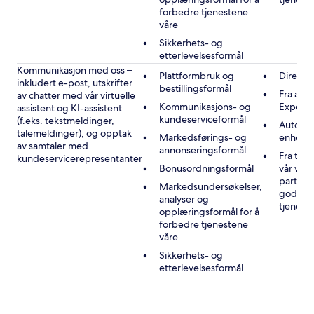
forbedre tjenestene
våre
Sikkerhets- og
etterlevelsesformål
Kommunikasjon med oss –
Plattformbruk og
Direkte
inkludert e-post, utskrifter
bestillingsformål
Fra andr
av chatter med vår virtuelle
Kommunikasjons- og
Expedi
assistent og KI-assistent
kundeserviceformål
(f.eks. tekstmeldinger,
Automat
talemeldinger), og opptak
Markedsførings- og
enheten
av samtaler med
annonseringsformål
Fra tre
kundeservicerepresentanter
Bonusordningsformål
vår vir
partner
Markedsundersøkelser,
godkje
analyser og
tjenest
opplæringsformål for å
forbedre tjenestene
våre
Sikkerhets- og
etterlevelsesformål