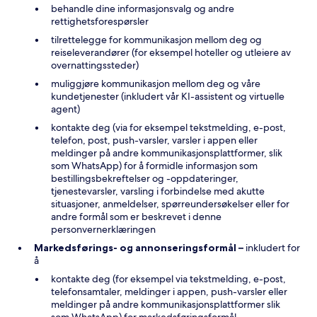
behandle dine informasjonsvalg og andre
rettighetsforespørsler
tilrettelegge for kommunikasjon mellom deg og
reiseleverandører (for eksempel hoteller og utleiere av
overnattingssteder)
muliggjøre kommunikasjon mellom deg og våre
kundetjenester (inkludert vår KI-assistent og virtuelle
agent)
kontakte deg (via for eksempel tekstmelding, e-post,
telefon, post, push-varsler, varsler i appen eller
meldinger på andre kommunikasjonsplattformer, slik
som WhatsApp) for å formidle informasjon som
bestillingsbekreftelser og -oppdateringer,
tjenestevarsler, varsling i forbindelse med akutte
situasjoner, anmeldelser, spørreundersøkelser eller for
andre formål som er beskrevet i denne
personvernerklæringen
Markedsførings- og annonseringsformål –
inkludert for
å
kontakte deg (for eksempel via tekstmelding, e-post,
telefonsamtaler, meldinger i appen, push-varsler eller
meldinger på andre kommunikasjonsplattformer slik