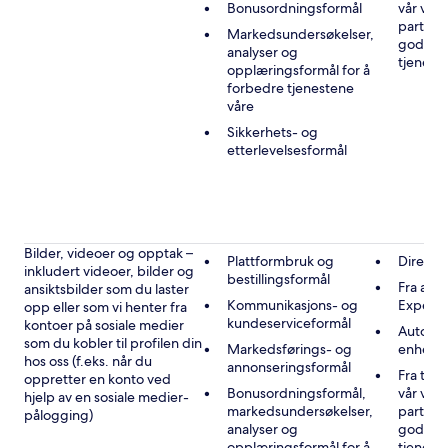
Bonusordningsformål
vår vir
partner
Markedsundersøkelser,
godkje
analyser og
tjenest
opplæringsformål for å
forbedre tjenestene
våre
Sikkerhets- og
etterlevelsesformål
Bilder, videoer og opptak –
Plattformbruk og
Direkte
inkludert videoer, bilder og
bestillingsformål
Fra andr
ansiktsbilder som du laster
Kommunikasjons- og
Expedi
opp eller som vi henter fra
kundeserviceformål
kontoer på sosiale medier
Automat
som du kobler til profilen din
Markedsførings- og
enheten
hos oss (f.eks. når du
annonseringsformål
Fra tre
oppretter en konto ved
Bonusordningsformål,
vår vir
hjelp av en sosiale medier-
markedsundersøkelser,
partner
pålogging)
analyser og
godkje
opplæringsformål for å
tjenest