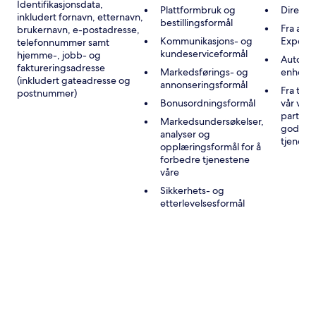
Identifikasjonsdata,
Plattformbruk og
Direkte
inkludert fornavn, etternavn,
bestillingsformål
Fra andr
brukernavn, e-postadresse,
Kommunikasjons- og
Expedi
telefonnummer samt
kundeserviceformål
hjemme-, jobb- og
Automat
faktureringsadresse
Markedsførings- og
enheten
(inkludert gateadresse og
annonseringsformål
Fra tre
postnummer)
Bonusordningsformål
vår vir
partner
Markedsundersøkelser,
godkje
analyser og
tjenest
opplæringsformål for å
forbedre tjenestene
våre
Sikkerhets- og
etterlevelsesformål