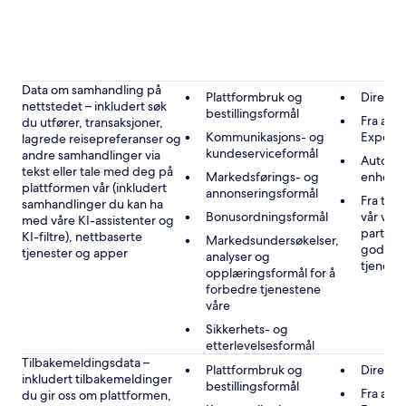
Data om samhandling på
Plattformbruk og
Direkte
nettstedet – inkludert søk
bestillingsformål
Fra andr
du utfører, transaksjoner,
Kommunikasjons- og
Expedi
lagrede reisepreferanser og
kundeserviceformål
andre samhandlinger via
Automat
tekst eller tale med deg på
Markedsførings- og
enheten
plattformen vår (inkludert
annonseringsformål
Fra tre
samhandlinger du kan ha
Bonusordningsformål
vår vir
med våre KI-assistenter og
partner
KI-filtre), nettbaserte
Markedsundersøkelser,
godkje
tjenester og apper
analyser og
tjenest
opplæringsformål for å
forbedre tjenestene
våre
Sikkerhets- og
etterlevelsesformål
Tilbakemeldingsdata –
Plattformbruk og
Direkte
inkludert tilbakemeldinger
bestillingsformål
Fra andr
du gir oss om plattformen,