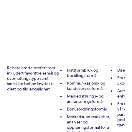
Reiserelaterte preferanser –
Plattformbruk og
Direkte
inkludert favorittreisemål og
bestillingsformål
Fra andr
overnattingstype samt
Kommunikasjons- og
Expedi
særskilte behov knyttet til
kundeserviceformål
diett og tilgjengelighet
Automat
Markedsførings- og
enheten
annonseringsformål
Fra tre
Bonusordningsformål
vår vir
partner
Markedsundersøkelser,
godkje
analyser og
tjenest
opplæringsformål for å