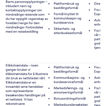
Barns personopplysninger –
Plattformbruk og
Direkte
inkludert navn og
bestillingsformål
Fra andr
kontaktopplysninger om
Formål knyttet til
Expedi
mindreårige reisende som
kommunikasjon og
du har oppgitt i egenskap av
Automat
kundeservice
forelder/verge for den
enheten
mindreårige i forbindelse
Sikkerhets- og
Fra tre
med en reisebestilling
etterlevelsesformål
vår vir
partner
godkje
tjenest
Klikkstrømdata – noen
Plattformbruk og
Fra andr
ganger bruker vi
bestillingsformål
Expedi
klikkstrømdata for å illustrere
Kommunikasjons- og
Automat
din bruk av nettstedet vårt.
kundeserviceformål
enheten
Klikkstrømdata er en
innsamlet serie hendelser
Markedsførings- og
Fra tre
som representerer
annonseringsformål
vår vir
besøkendes handlinger på
partner
Bonusordningsformål
et nettsted. Vi kan
godkje
rekonstruere
Markedsundersøkelser,
tjenest