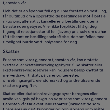
tjenesten vår.
Hvis det er en åpenbar feil og du har foretatt en bestilling,
får du tilbud om å opprettholde bestillingen mot å betale
riktig pris, alternativt kansellerer vi bestillingen uten å
belaste noen gebyrer. Vi er ikke forpliktet til å gi deg
tilgang til reisetjenester til feil (lavere) pris, selv om du har
fått tilsendt en bestillingsbekreftelse, dersom feilen med
rimelighet burde vært innlysende for deg.
Skatter
Prisene som vises gjennom tjenesten vår, kan omfatte
skatter eller skatteinnkrevingsgebyrer. Slike skatter eller
skatteinnkrevingsgebyrer kan inkludere beløp knyttet til
merverdiavgift, skatt på varer og tjenester,
omsetningsavgift, eiendomsskatt og andre tilsvarende
skatter og avgifter.
Skatter eller skatteinnkrevingsgebyrer beregnes eller
anslås vanligvis på bakgrunn av prisene som vises gjennom
tjenesten vår før eventuelle rabatter (inkludert de som
finansieres av oss), kuponger og bonuspoeng som måtte