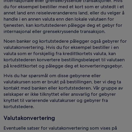
internasjonale eller grensekryssende transaksjoner. Hvis
du for eksempel bestiller med et kort som er utstedt i et
annet land enn reiseleverandørens land, eller du velger å
handle i en annen valuta enn den lokale valutaen for
tjenesten, kan kortutstederen pålegge deg et gebyr for
internasjonal eller grensekryssende transaksjon.
Noen banker og kortutstedere pålegger også gebyrer for
valutakonvertering. Hvis du for eksempel bestiller i en
valuta som er forskjellig fra kredittkortets valuta, kan
kortutstederen konvertere bestillingsbeløpet til valutaen
på kredittkortet og pålegge deg et konverteringsgebyr.
Hvis du har spørsmål om disse gebyrene eller
valutakursen som er brukt på bestillingen, ber vi deg ta
kontakt med banken eller kortutstederen. Vår gruppe av
selskaper er ikke tilknyttet eller ansvarlig for gebyrer
knyttet til varierende valutakurser og gebyrer fra
kortutstedere.
Valutakonvertering
Eventuelle satser for valutakonvertering som vises på