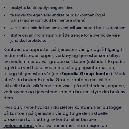
beskytte kontoopplysningene dine
ta ansvar for egen eller andres bruk av kontoen (også
transaksjoner som du ikke mente å utføre)
varsle oss umiddelbart om eventuell uautorisert bruk av kontoen
skaffe oss all informasjon vi måtte trenge for å overholde våre
juridiske forpliktelser
Kontoen du oppretter på tjenesten vår, gir også tilgang til
andre nettsteder, apper, verktøy og tjenester som tilbys
av medlemmer av vår gruppe selskaper (inkludert Expedia
og Vrbo) ved hjelp av samme påloggingsinformasjon, i
tillegg til tjenesten vår (en «
Expedia Group-konto
»). Merk
at når du bruker Expedia Group-kontoen din, vil de
aktuelle bruksvilkårene som vises på nettstedene, appene,
verktøyene og tjenestene som du bruker, styre din bruk av
dem.
Hvis du vil vite hvordan du sletter kontoen, kan du logge
på kontoen på tjenesten vår og følge den aktuelle
prosessen for sletting av konto, eller besøke
hjelpesenteret
vårt. Du finner mer informasjon om