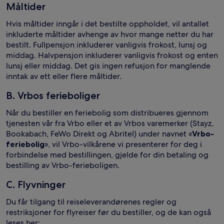
Måltider
Hvis måltider inngår i det bestilte oppholdet, vil antallet
inkluderte måltider avhenge av hvor mange netter du har
bestilt. Fullpensjon inkluderer vanligvis frokost, lunsj og
middag. Halvpensjon inkluderer vanligvis frokost og enten
lunsj eller middag. Det gis ingen refusjon for manglende
inntak av ett eller flere måltider.
B. Vrbos ferieboliger
Når du bestiller en feriebolig som distribueres gjennom
tjenesten vår fra Vrbo eller et av Vrbos varemerker (Stayz,
Bookabach, FeWo Direkt og Abritel) under navnet «
Vrbo-
feriebolig
», vil Vrbo-vilkårene vi presenterer for deg i
forbindelse med bestillingen, gjelde for din betaling og
bestilling av Vrbo-ferieboligen.
C. Flyvninger
Du får tilgang til reiseleverandørenes regler og
restriksjoner for flyreiser før du bestiller, og de kan også
leses her: