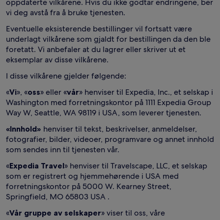
oppdaterte vilkårene. Hvis du ikke godtar endringene, ber
vi deg avstå fra å bruke tjenesten.
Eventuelle eksisterende bestillinger vil fortsatt være
underlagt vilkårene som gjaldt for bestillingen da den ble
foretatt. Vi anbefaler at du lagrer eller skriver ut et
eksemplar av disse vilkårene.
I disse vilkårene gjelder følgende:
«
Vi
», «
oss
» eller «
vår
» henviser til Expedia, Inc., et selskap i
Washington med forretningskontor på 1111 Expedia Group
Way W, Seattle, WA 98119 i USA, som leverer tjenesten.
«Innhold»
henviser til tekst, beskrivelser, anmeldelser,
fotografier, bilder, videoer, programvare og annet innhold
som sendes inn til tjenesten vår.
«
Expedia Travel
» henviser til Travelscape, LLC, et selskap
som er registrert og hjemmehørende i USA med
forretningskontor på 5000 W. Kearney Street,
Springfield, MO 65803 USA .
«
Vår gruppe av selskaper
» viser til oss, våre