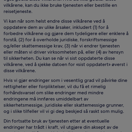
vilkårene, kan du ikke bruke tjenesten eller bestille en
reisetjeneste.
Vi kan når som helst endre disse vilkårene ved å
oppdatere dem av ulike årsaker, inkludert (1) for å
forbedre vilkårene og gjøre dem tydeligere eller enklere å
forstå, (2) for å overholde juridiske, forskriftsmessige
og/eller skattemessige krav, (3) når vi endrer tjenesten
eller måten vi driver virksomheten på, eller (4) av hensyn
til sikkerheten. Du kan se når vi sist oppdaterte disse
vilkårene, ved å sjekke datoen for «sist oppdatert» øverst i
disse vilkårene.
Hvis vi gjør endringer som i vesentlig grad vil påvirke dine
rettigheter eller forpliktelser, vil du få et rimelig
forhåndsvarsel om slike endringer med mindre
endringene må innføres umiddelbart av
sikkerhetsmessige, juridiske eller skattemessige grunner,
og i slike tilfeller vil vi gi deg beskjed så raskt som mulig.
Din fortsatte bruk av tjenesten etter at eventuelle
endringer har trådt i kraft, vil utgjøre din aksept av de