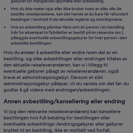
gebyret for manglende oppmøte eller avbestilling.
Hvis du ikke møter opp eller ikke bruker noen av eller alle de
bestilte reisetjenestene, kan det hende at du bare får refundert
betalinger i henhold til de aktuelle reglene og restriksjonene.
Hvis en avbestilling påvirker flere enn én person i en bestilling
(når for eksempel to flybilletter er bestilt på én reiserute osv.),
pålegges eventuelle avbestillingsgebyrer for hver person i den
avbestilte bestillingen.
Hvis du ønsker å avbestille eller endre noen del av en
bestilling, og slike avbestillinger eller endringer tillates av
den aktuelle reiseleverandøren, kan vi i tillegg til
eventuelle gebyrer pålagt av reiseleverandøren, også
kreve et administrasjonsgebyr. Dersom et slikt
administrasjonsgebyr påløper, vil du varsles om det før du
godtar å gå videre med endringen/avbestillingen.
Annen avbestilling/kansellering eller endring
Vi (og den relevante reiseleverandøren) kan kansellere
bestillingen hvis full betaling for bestillingen eller
eventuelle avbestillings-/endringsgebyrer eller gebyrer
knyttet til en bestilling, ikke er mottatt ved forfall.