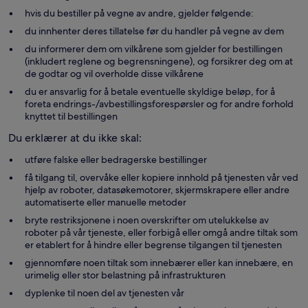
hvis du bestiller på vegne av andre, gjelder følgende:
du innhenter deres tillatelse før du handler på vegne av dem
du informerer dem om vilkårene som gjelder for bestillingen
(inkludert reglene og begrensningene), og forsikrer deg om at
de godtar og vil overholde disse vilkårene
du er ansvarlig for å betale eventuelle skyldige beløp, for å
foreta endrings-/avbestillingsforespørsler og for andre forhold
knyttet til bestillingen
Du erklærer at du ikke skal:
utføre falske eller bedragerske bestillinger
få tilgang til, overvåke eller kopiere innhold på tjenesten vår ved
hjelp av roboter, datasøkemotorer, skjermskrapere eller andre
automatiserte eller manuelle metoder
bryte restriksjonene i noen overskrifter om utelukkelse av
roboter på vår tjeneste, eller forbigå eller omgå andre tiltak som
er etablert for å hindre eller begrense tilgangen til tjenesten
gjennomføre noen tiltak som innebærer eller kan innebære, en
urimelig eller stor belastning på infrastrukturen
dyplenke til noen del av tjenesten vår