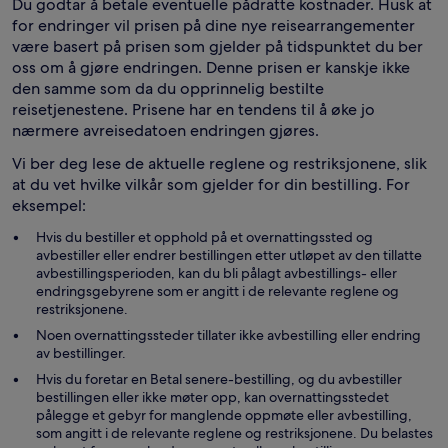
Du godtar å betale eventuelle pådratte kostnader. Husk at
for endringer vil prisen på dine nye reisearrangementer
være basert på prisen som gjelder på tidspunktet du ber
oss om å gjøre endringen. Denne prisen er kanskje ikke
den samme som da du opprinnelig bestilte
reisetjenestene. Prisene har en tendens til å øke jo
nærmere avreisedatoen endringen gjøres.
Vi ber deg lese de aktuelle reglene og restriksjonene, slik
at du vet hvilke vilkår som gjelder for din bestilling. For
eksempel:
Hvis du bestiller et opphold på et overnattingssted og
avbestiller eller endrer bestillingen etter utløpet av den tillatte
avbestillingsperioden, kan du bli pålagt avbestillings- eller
endringsgebyrene som er angitt i de relevante reglene og
restriksjonene.
Noen overnattingssteder tillater ikke avbestilling eller endring
av bestillinger.
Hvis du foretar en Betal senere-bestilling, og du avbestiller
bestillingen eller ikke møter opp, kan overnattingsstedet
pålegge et gebyr for manglende oppmøte eller avbestilling,
som angitt i de relevante reglene og restriksjonene. Du belastes