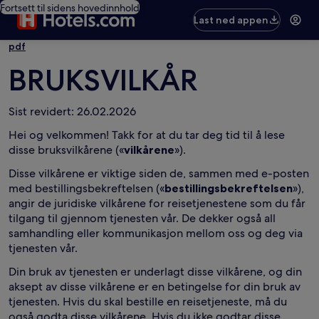
Fortsett til sidens hovedinnhold
Last ned appen
pdf
BRUKSVILKÅR
Sist revidert: 26.02.2026
Hei og velkommen! Takk for at du tar deg tid til å lese
disse bruksvilkårene («
vilkårene
»).
Disse vilkårene er viktige siden de, sammen med e-posten
med bestillingsbekreftelsen («
bestillingsbekreftelsen
»),
angir de juridiske vilkårene for reisetjenestene som du får
tilgang til gjennom tjenesten vår. De dekker også all
samhandling eller kommunikasjon mellom oss og deg via
tjenesten vår.
Din bruk av tjenesten er underlagt disse vilkårene, og din
aksept av disse vilkårene er en betingelse for din bruk av
tjenesten. Hvis du skal bestille en reisetjeneste, må du
også godta disse vilkårene. Hvis du ikke godtar disse