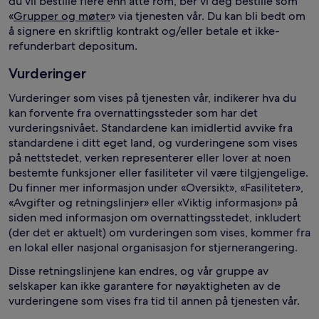
du vil bestille flere enn åtte rom, ber vi deg bestille som
«
Grupper og møter
» via tjenesten vår. Du kan bli bedt om
å signere en skriftlig kontrakt og/eller betale et ikke-
refunderbart depositum.
Vurderinger
Vurderinger som vises på tjenesten vår, indikerer hva du
kan forvente fra overnattingssteder som har det
vurderingsnivået. Standardene kan imidlertid avvike fra
standardene i ditt eget land, og vurderingene som vises
på nettstedet, verken representerer eller lover at noen
bestemte funksjoner eller fasiliteter vil være tilgjengelige.
Du finner mer informasjon under «Oversikt», «Fasiliteter»,
«Avgifter og retningslinjer» eller «Viktig informasjon» på
siden med informasjon om overnattingsstedet, inkludert
(der det er aktuelt) om vurderingen som vises, kommer fra
en lokal eller nasjonal organisasjon for stjernerangering.
Disse retningslinjene kan endres, og vår gruppe av
selskaper kan ikke garantere for nøyaktigheten av de
vurderingene som vises fra tid til annen på tjenesten vår.