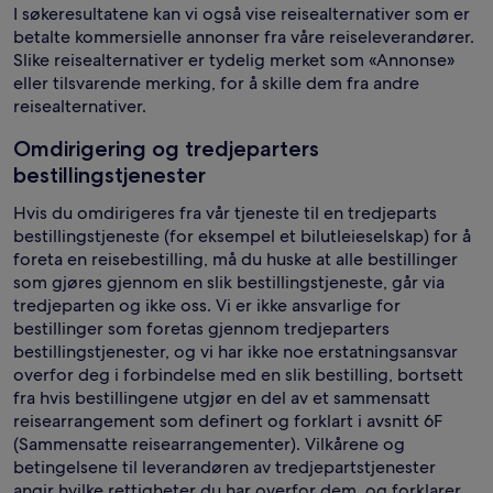
I søkeresultatene kan vi også vise reisealternativer som er
betalte kommersielle annonser fra våre reiseleverandører.
Slike reisealternativer er tydelig merket som «Annonse»
eller tilsvarende merking, for å skille dem fra andre
reisealternativer.
Omdirigering og tredjeparters
bestillingstjenester
Hvis du omdirigeres fra vår tjeneste til en tredjeparts
bestillingstjeneste (for eksempel et bilutleieselskap) for å
foreta en reisebestilling, må du huske at alle bestillinger
som gjøres gjennom en slik bestillingstjeneste, går via
tredjeparten og ikke oss. Vi er ikke ansvarlige for
bestillinger som foretas gjennom tredjeparters
bestillingstjenester, og vi har ikke noe erstatningsansvar
overfor deg i forbindelse med en slik bestilling, bortsett
fra hvis bestillingene utgjør en del av et sammensatt
reisearrangement som definert og forklart i avsnitt 6F
(Sammensatte reisearrangementer). Vilkårene og
betingelsene til leverandøren av tredjepartstjenester
angir hvilke rettigheter du har overfor dem, og forklarer