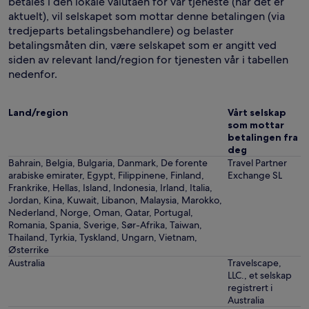
betales i den lokale valutaen for vår tjeneste (når det er
aktuelt), vil selskapet som mottar denne betalingen (via
tredjeparts betalingsbehandlere) og belaster
betalingsmåten din, være selskapet som er angitt ved
siden av relevant land/region for tjenesten vår i tabellen
nedenfor.
Land/region
Vårt selskap
som mottar
betalingen fra
deg
Bahrain, Belgia, Bulgaria, Danmark, De forente
Travel Partner
arabiske emirater, Egypt, Filippinene, Finland,
Exchange SL
Frankrike, Hellas, Island, Indonesia, Irland, Italia,
Jordan, Kina, Kuwait, Libanon, Malaysia, Marokko,
Nederland, Norge, Oman, Qatar, Portugal,
Romania, Spania, Sverige, Sør-Afrika, Taiwan,
Thailand, Tyrkia, Tyskland, Ungarn, Vietnam,
Østerrike
Australia
Travelscape,
LLC., et selskap
registrert i
Australia