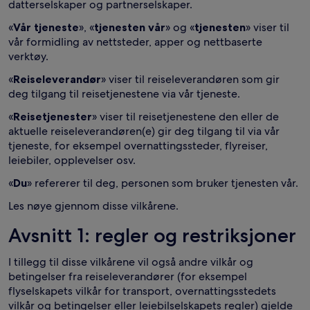
datterselskaper og partnerselskaper.
«
Vår tjeneste
», «
tjenesten vår
» og «
tjenesten
» viser til
vår formidling av nettsteder, apper og nettbaserte
verktøy.
«
Reiseleverandør
» viser til reiseleverandøren som gir
deg tilgang til reisetjenestene via vår tjeneste.
«
Reisetjenester
» viser til reisetjenestene den eller de
aktuelle reiseleverandøren(e) gir deg tilgang til via vår
tjeneste, for eksempel overnattingssteder, flyreiser,
leiebiler, opplevelser osv.
«
Du
» refererer til deg, personen som bruker tjenesten vår.
Les nøye gjennom disse vilkårene.
Avsnitt 1: regler og restriksjoner
I tillegg til disse vilkårene vil også andre vilkår og
betingelser fra reiseleverandører (for eksempel
flyselskapets vilkår for transport, overnattingsstedets
vilkår og betingelser eller leiebilselskapets regler) gjelde