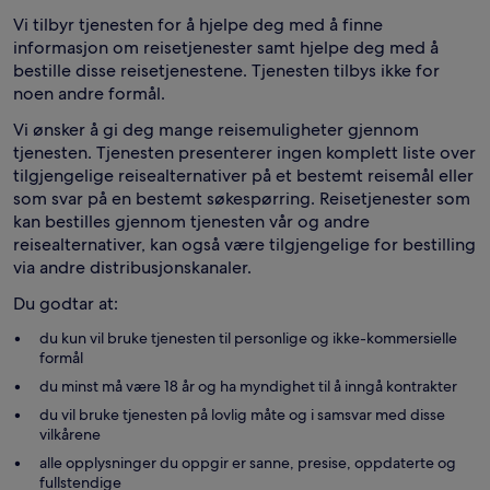
Vi tilbyr tjenesten for å hjelpe deg med å finne
informasjon om reisetjenester samt hjelpe deg med å
bestille disse reisetjenestene. Tjenesten tilbys ikke for
noen andre formål.
Vi ønsker å gi deg mange reisemuligheter gjennom
tjenesten. Tjenesten presenterer ingen komplett liste over
tilgjengelige reisealternativer på et bestemt reisemål eller
som svar på en bestemt søkespørring. Reisetjenester som
kan bestilles gjennom tjenesten vår og andre
reisealternativer, kan også være tilgjengelige for bestilling
via andre distribusjonskanaler.
Du godtar at:
du kun vil bruke tjenesten til personlige og ikke-kommersielle
formål
du minst må være 18 år og ha myndighet til å inngå kontrakter
du vil bruke tjenesten på lovlig måte og i samsvar med disse
vilkårene
alle opplysninger du oppgir er sanne, presise, oppdaterte og
fullstendige