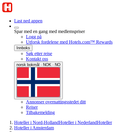
Last ned appen
Spar med en gang med medlemspriser
Logg på
Utforsk fordelene med Hotels.com™ Rewards
Innboks
Søk etter reise
Kontakt oss
norsk bokmål · NOK · NO
Annonser overnattingsstedet ditt
Reiser
Tilbakemelding
Hoteller i Nord-Holland
Hoteller i Nederland
Hoteller
Hoteller i Amsterdam