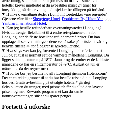
avbestilling, så du kan få refusjon hvis du må avbestille. Noen
hoteller krever imidlertid at du avbestiller minst 24 timer før
innsjekking, så det er viktig at du sjekker bestillingen på forhånd.
Hvilke overnattingssteder i Longjing foretrekker våre reisende?
Gjestene våre liker
Shengfeng Hotel
,
Doubletree By Hilton Yanji
og
Yanbian International Hotel
.
Kan jeg bestille refunderbare overnattingssteder i Longjing?
Hvis du trenger fleksibilitet til å endre reiseplanene dine for
Longjing, har de fleste hotellene refunderbare* priser. Du kan
oppdage disse overnattingsstedene ved å søke på nettstedet vårt og
benytte filteret <> for å begrense søkeresultatene.
Hva slags vær kan jeg forvente i Longjing under ferien min?
Juli og august er normalt sett de varmeste månedene i Longjing. Da
ligger snittemperaturen på 18°C. Januar og desember er de kaldeste
månedene og har en snittemperatur på -9°C. August og juli er
månedene da det regner mest.
Hvorfor bør jeg bestille hotell i Longjing gjennom Hotels.com?
Det er en rekke grunner til at du bør bestille reisen din til Longjing
hos oss: Gratis avbestilling på utvalgte hoteller* gir deg
fleksibiliteten du trenger, med prismatch får du alltid den laveste
prisen, og med Rewards-programmet kan du samle
bonusovernattinger, slik at du sparer penger.
Fortsett å utforske