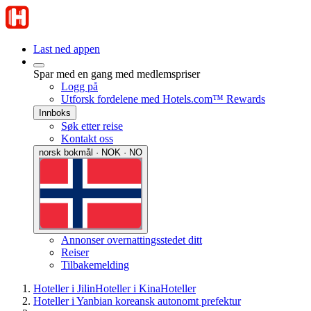
Last ned appen
Spar med en gang med medlemspriser
Logg på
Utforsk fordelene med Hotels.com™ Rewards
Innboks
Søk etter reise
Kontakt oss
norsk bokmål · NOK · NO
Annonser overnattingsstedet ditt
Reiser
Tilbakemelding
Hoteller i Jilin
Hoteller i Kina
Hoteller
Hoteller i Yanbian koreansk autonomt prefektur