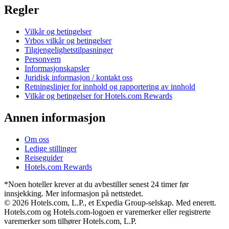
Regler
Vilkår og betingelser
Vrbos vilkår og betingelser
Tilgjengelighetstilpasninger
Personvern
Informasjonskapsler
Juridisk informasjon / kontakt oss
Retningslinjer for innhold og rapportering av innhold
Vilkår og betingelser for Hotels.com Rewards
Annen informasjon
Om oss
Ledige stillinger
Reiseguider
Hotels.com Rewards
*Noen hoteller krever at du avbestiller senest 24 timer før
innsjekking. Mer informasjon på nettstedet.
© 2026 Hotels.com, L.P., et Expedia Group-selskap. Med enerett.
Hotels.com og Hotels.com-logoen er varemerker eller registrerte
varemerker som tilhører Hotels.com, L.P.