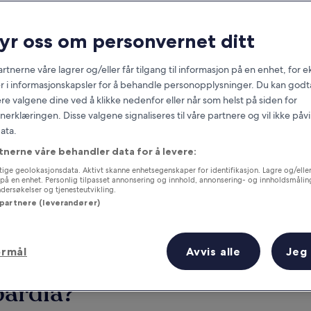
ryr oss om personvernet ditt
rtnerne våre lagrer og/eller får tilgang til informasjon på en enhet, for
r i informasjonskapsler for å behandle personopplysninger. Du kan godta
re valgene dine ved å klikke nedenfor eller når som helst på siden for
erklæringen. Disse valgene signaliseres til våre partnere og vil ikke påv
ata.
tnerne våre behandler data for å levere:
g
Samle fordeler for hver natt du
gjennomfører
ige geolokasjonsdata. Aktivt skanne enhetsegenskaper for identifikasjon. Lagre og/eller 
på en enhet. Personlig tilpasset annonsering og innhold, annonsering- og innholdsmålin
ersøkelser og tjenesteutvikling.
 partnere (leverandører)
ormål
Avvis alle
Jeg
I morgen
Denne helgen
7. aug. - 8. aug.
7. aug. - 9. aug.
bardia?