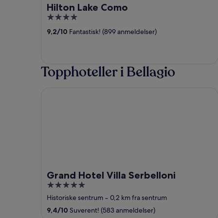
Hilton Lake Como
4
out
9,2
/
10
Fantastisk! (899 anmeldelser)
of
5
Topphoteller i Bellagio
Grand Hotel Villa Serbelloni
Grand Hotel Villa Serbelloni
5
out
Historiske sentrum
‐
0,2 km fra sentrum
of
9,4
/
10
Suverent! (583 anmeldelser)
5