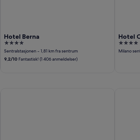
Hotel Berna
Hotel 
4
4
out
out
Sentralstasjonen
‐
1,81 km fra sentrum
Milano sen
of
of
9,2
/
10
Fantastisk! (1 406 anmeldelser)
5
5
Palace Hotel
Sheraton L