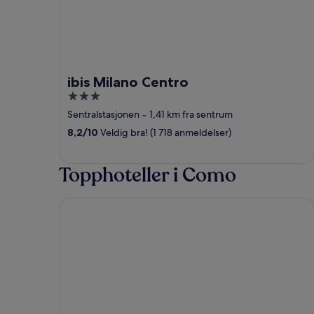
ibis Milano Centro
3
out
Sentralstasjonen
‐
1,41 km fra sentrum
of
8,2
/
10
Veldig bra! (1 718 anmeldelser)
5
Topphoteller i Como
Hilton Lake Como