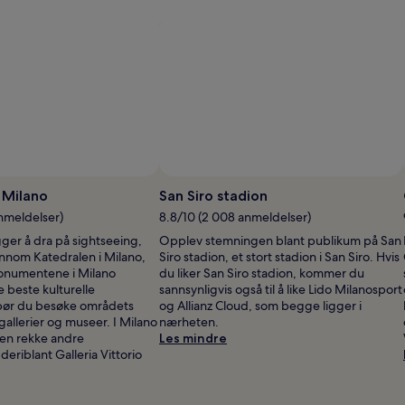
 Milano
San Siro stadion
anmeldelser)
8.8/10 (2 008 anmeldelser)
gger å dra på sightseeing,
Opplev stemningen blant publikum på San
innom Katedralen i Milano,
Siro stadion, et stort stadion i San Siro. Hvis
monumentene i Milano
du liker San Siro stadion, kommer du
 beste kulturelle
sannsynligvis også til å like Lido Milanosport
bør du besøke områdets
og Allianz Cloud, som begge ligger i
gallerier og museer. I Milano
nærheten.
 en rekke andre
Les mindre
deriblant Galleria Vittorio