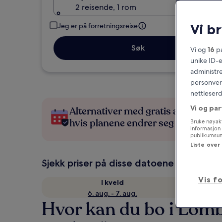
2 reisende, 1 rom
Vi b
Jeg er på forretningsreise
Søk
Vi og
16
pa
unike ID-e
administre
personvern
nettleserd
Vi og par
Alternativer med gratis avbestillin
hvis planene endrer seg
Bruke nøyakt
informasjon 
publikumsund
Liste over
Sjekk priser på disse datoene
Vis f
I kveld
6. aug. - 7. aug.
Hvor kan du bo i Lom