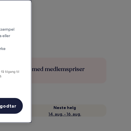
 eksempel
 eller
irke
Spar mer med medlemspriser
få tilgang til
g,
 godtar
Neste helg
14. aug. - 16. aug.