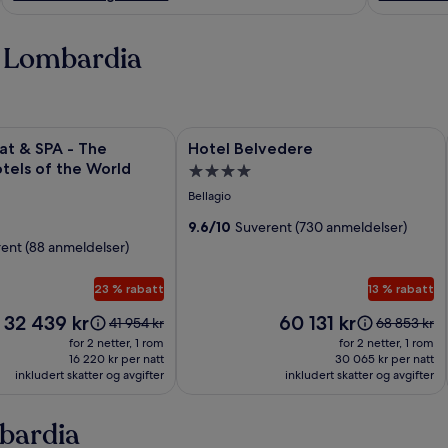
 i Lombardia
i
 & SPA - The Leading Hotels of the World
Bildegalleri
Hotel Belvedere
at & SPA - The
Hotel Belvedere
for
tels of the World
Overnattingssted
Hotel
gssted
med
Bellagio
Belvedere
4.0
9.6/10
Suverent (730 anmeldelser)
stjerner
ent (88 anmeldelser)
23 % rabatt
13 % rabatt
Prisen
Prisen
32 439 kr
60 131 kr
Prisen
Prisen
41 954 kr
68 853 kr
er
er
var
var
for 2 netter, 1 rom
for 2 netter, 1 rom
32 439 kr
60 131 kr
41 954 kr.
68 853 kr.
16 220 kr per natt
30 065 kr per natt
inkludert skatter og avgifter
Se
inkludert skatter og avgifter
Se
mer
mer
informasjon
informasjon
bardia
om
om
standardpris.
standardpri