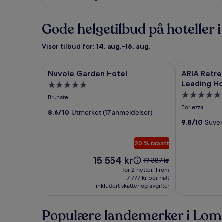
Gode helgetilbud på hoteller
Viser tilbud for:
14. aug.–16. aug.
Bildegalleri
Nuvole Garden Hotel
Bildegaller
ARIA Retreat
Nuvole Garden Hotel
ARIA Retre
for
for
Leading Ho
Overnattingssted
Nuvole
ARIA
Overnattin
med
Brunate
Garden
Retreat
med
5.0
Porlezza
Hotel
8.6/10
Utmerket (17 anmeldelser)
&
5.0
stjerner
9.8/10
Suver
SPA
stjerner
-
20 % rabatt
The
Prisen
Leading
15 554 kr
Prisen
19 387 kr
er
var
Hotels
for 2 netter, 1 rom
15 554 kr
19 387 kr.
7 777 kr per natt
of
inkludert skatter og avgifter
Se
the
mer
World
informasjon
Populære landemerker i Lom
om
standardpris.