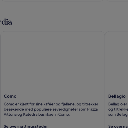
rdia
Como
Bellagio
Como
Bellagio
Como er kjent for sine kaféer og fjellene, og tiltrekker
Bellagio er
besøkende med populære severdigheter som Piazza
og tiltrek
Vittoria og Katedralbasilikaen i Como.
som Bellagi
Se overnattingssteder
Se overna