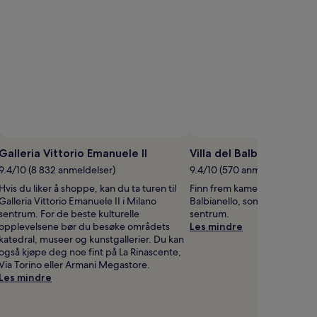
Galleria Vittorio Emanuele II
Villa del Balbianello
9.4/10 (8 832 anmeldelser)
9.4/10 (570 anmeldelser)
Hvis du liker å shoppe, kan du ta turen til
Finn frem kameraet ditt og dra 
Galleria Vittorio Emanuele II i Milano
Balbianello, som ligger 1,1 k
sentrum. For de beste kulturelle
sentrum.
opplevelsene bør du besøke områdets
Les mindre
katedral, museer og kunstgallerier. Du kan
også kjøpe deg noe fint på La Rinascente,
Via Torino eller Armani Megastore.
Les mindre