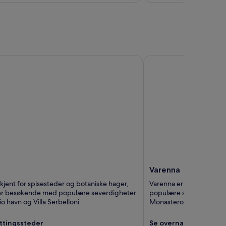
Varenna
Varenna
 kjent for spisesteder og botaniske hager,
Varenna er godt likt for 
ker besøkende med populære severdigheter
populære severdigheter 
o havn og Villa Serbelloni.
Monastero botaniske ha
ttingssteder
Se overnattingsstede