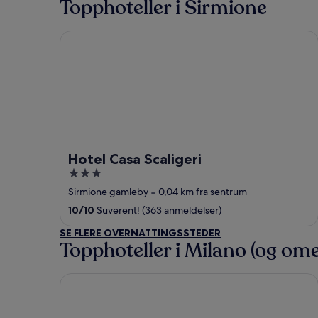
Topphoteller i Sirmione
Hotel Casa Scaligeri
Hotel Casa Scaligeri
3
out
Sirmione gamleby
‐
0,04 km fra sentrum
of
10
/
10
Suverent! (363 anmeldelser)
5
SE FLERE OVERNATTINGSSTEDER
Topphoteller i Milano (og om
ibis Milano Centro