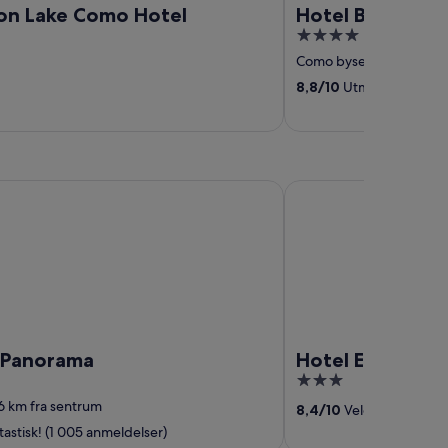
on Lake Como Hotel
Hotel Barchetta
4
out
Como bysentrum
‐
0,57
of
8,8
/
10
Utmerket! (1 002
5
norama
Hotel Excelsior Splen
o Panorama
Hotel Excelsior
3
out
6 km fra sentrum
8,4
/
10
Veldig bra! (883
of
astisk! (1 005 anmeldelser)
5