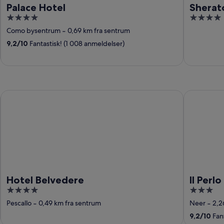
Palace Hotel
Sherat
4
4
out
out
Como bysentrum
‐
0,69 km fra sentrum
of
of
9,2
/
10
Fantastisk! (1 008 anmeldelser)
5
5
Hotel Belvedere
Il Perlo Pa
Hotel Belvedere
Il Perl
4
3
out
out
Pescallo
‐
0,49 km fra sentrum
Neer
‐
2,2
of
of
9,2
/
10
Fant
5
5