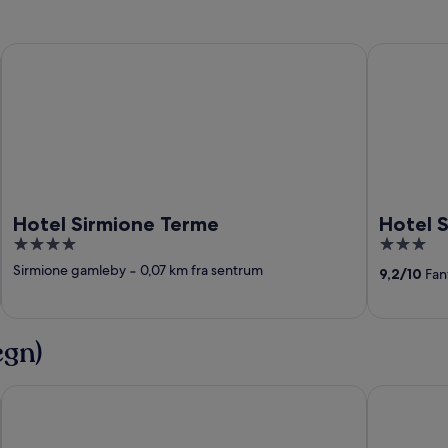
Hotel Sirmione Terme
Hotel Seren
Hotel Sirmione Terme
Hotel S
4
3
out
out
Sirmione gamleby
‐
0,07 km fra sentrum
9,2
/
10
Fant
of
of
5
5
egn)
Hotel Berna
Hotel Cavo