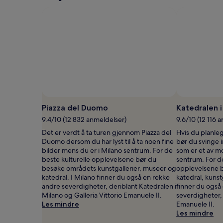
Piazza del Duomo
Katedralen i
9.4/10 (12 832 anmeldelser)
9.6/10 (12 116 
Det er verdt å ta turen gjennom Piazza del
Hvis du planle
Duomo dersom du har lyst til å ta noen fine
bør du svinge 
bilder mens du er i Milano sentrum. For de
som er et av 
beste kulturelle opplevelsene bør du
sentrum. For de
besøke områdets kunstgallerier, museer og
opplevelsene 
katedral. I Milano finner du også en rekke
katedral, kunst
andre severdigheter, deriblant Katedralen i
finner du også
Milano og Galleria Vittorio Emanuele II.
severdigheter, 
Les mindre
Emanuele II.
Les mindre