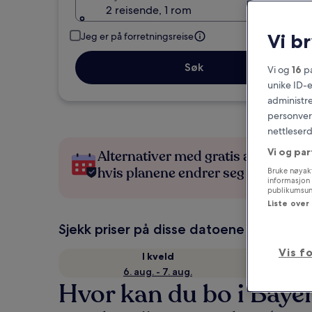
2 reisende, 1 rom
Vi b
Jeg er på forretningsreise
Søk
Vi og
16
pa
unike ID-e
administre
personvern
nettleserd
Vi og par
Alternativer med gratis avbestillin
hvis planene endrer seg
Bruke nøyakt
informasjon 
publikumsund
Liste over
Sjekk priser på disse datoene
Vis f
I kveld
6. aug. - 7. aug.
Hvor kan du bo i Baye