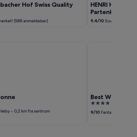
bacher Hof Swiss Quality
HENRI Hotel Ga
Partenkirchen 
erket! (588 anmeldelser)
9,4
/
10
Suverent! (531 a
ne
Best Western Plus Hot
Sonne
Best Western Pl
4
out
mleby
‐
0,2 km fra sentrum
9
/
10
Fantastisk! (999 an
of
5