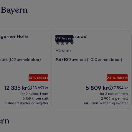
i Bayern
i
erner Höfe
Bildegalleri
Hotel Torbräu
Egerner Höfe
Hotel Torbräu
VIP Access
for
gssted
Overnattingssted
Hotel
med
München
Torbräu
4.0
stisk (142 anmeldelser)
9.6/10
Suverent (1 010 anmeldelser)
stjerner
10 % rabatt
24 % rabatt
Prisen
Prisen
12 335 kr
5 809 kr
Prisen
Prisen
13 691 kr
7 594 kr
er
er
var
var
for 2 netter, 1 rom
for 2 netter, 1 rom
12 335 kr
5 809 kr
13 691 kr.
7 594 kr.
6 168 kr per natt
2 905 kr per natt
inkludert skatter og avgifter
Se
inkludert skatter og avgifter
Se
mer
mer
informasjon
informasj
ern
om
om
standardpris.
standardp