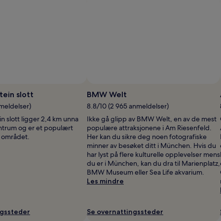
Bilde: BMW AG
B
(
ein slott
BMW Welt
b
nmeldelser)
8.8/10 (2 965 anmeldelser)
 slott ligger 2,4 km unna
Ikke gå glipp av BMW Welt, en av de mest
trum og er et populært
populære attraksjonene i Am Riesenfeld.
i området.
Her kan du sikre deg noen fotografiske
minner av besøket ditt i München. Hvis du
har lyst på flere kulturelle opplevelser mens
du er i München, kan du dra til Marienplatz,
BMW Museum eller Sea Life akvarium.
Les mindre
ngssteder
Se overnattingssteder