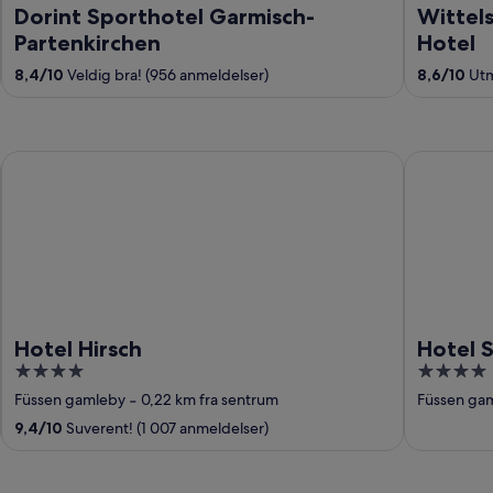
Dorint Sporthotel Garmisch-
Wittels
Partenkirchen
Hotel
8,4
/
10
Veldig bra! (956 anmeldelser)
8,6
/
10
Utm
Hotel Hirsch
Hotel Son
Hotel Hirsch
Hotel 
4
4
out
out
Füssen gamleby
‐
0,22 km fra sentrum
Füssen ga
of
of
9,4
/
10
Suverent! (1 007 anmeldelser)
5
5