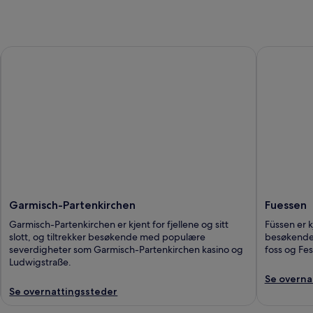
Garmisch-Partenkirchen
Fuessen
Garmisch-Partenkirchen
Fuessen
Garmisch-Partenkirchen er kjent for fjellene og sitt
Füssen er kj
slott, og tiltrekker besøkende med populære
besøkende
severdigheter som Garmisch-Partenkirchen kasino og
foss og Fe
Ludwigstraße.
Se overna
Se overnattingssteder