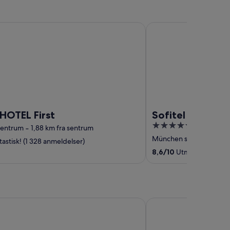
EL First
Sofitel Munich Bayerp
HOTEL First
Sofitel Munich 
5
entrum
‐
1,88 km fra sentrum
out
München sentrum
‐
1,8
astisk! (1 328 anmeldelser)
of
8,6
/
10
Utmerket! (1 006
5
n Nürnberg City Opernhaus
Premier Inn Nürnberg 