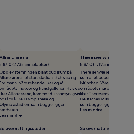
ilde
fri
Allianz arena
Theresienwiese
ruk):
8.8/10 (2 738 anmeldelser)
8.8/10 (1 719 anmeldelser)
BMW
Opplev stemningen blant publikum på
Theresienwiese ligger i Mün
AG
Allianz arena, et stort stadion i Schwabing-
som er et populært sted å be
Freimann. Våre reisende liker også
München. Våre reisende like
områdets museer og kunstgallerier. Hvis du
områdets museer og kunstgall
liker Allianz arena, kommer du sannsynligvis
liker Theresienwiese, kommer 
også til å like Olympiahalle og
Deutsches Museum og Eisbac
Olympiastadion, som begge ligger i
som begge ligger i nærhete
nærheten.
Les mindre
Les mindre
Se overnattingssteder
Se overnattingssteder