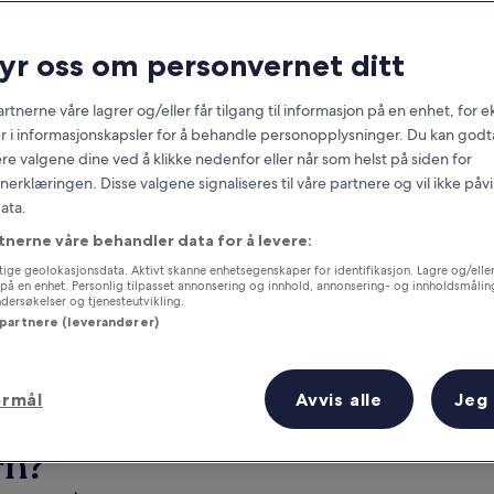
ryr oss om personvernet ditt
rtnerne våre lagrer og/eller får tilgang til informasjon på en enhet, for
r i informasjonskapsler for å behandle personopplysninger. Du kan godta
re valgene dine ved å klikke nedenfor eller når som helst på siden for
erklæringen. Disse valgene signaliseres til våre partnere og vil ikke påv
ata.
tnerne våre behandler data for å levere:
g
Samle fordeler for hver natt du
gjennomfører
ige geolokasjonsdata. Aktivt skanne enhetsegenskaper for identifikasjon. Lagre og/eller 
på en enhet. Personlig tilpasset annonsering og innhold, annonsering- og innholdsmålin
ersøkelser og tjenesteutvikling.
 partnere (leverandører)
ormål
Avvis alle
Jeg
I morgen
Denne helgen
7. aug. - 8. aug.
7. aug. - 9. aug.
rn?