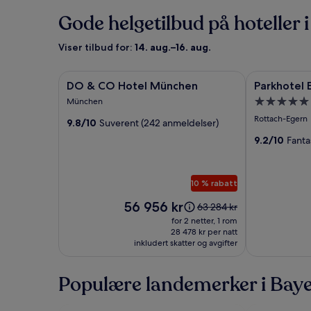
Gode helgetilbud på hoteller 
Viser tilbud for:
14. aug.–16. aug.
Bildegalleri
DO & CO Hotel München
Bildegaller
Parkhotel Eg
DO & CO Hotel München
Parkhotel 
for
for
Overnattin
München
DO
Parkhotel
med
Rottach-Egern
9.8/10
Suverent (242 anmeldelser)
&
Egerner
5.0
CO
Höfe
9.2/10
Fanta
stjerner
Hotel
München
10 % rabatt
Prisen
56 956 kr
Prisen
63 284 kr
er
var
for 2 netter, 1 rom
56 956 kr
63 284 kr.
28 478 kr per natt
inkludert skatter og avgifter
Se
mer
informasjon
Populære landemerker i Bay
om
standardpris.