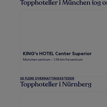
Topphoteller i München (og 
KING's HOTEL Center Superior
KING's HOTEL Center Superior
München sentrum
‐
1,96 km fra sentrum
SE FLERE OVERNATTINGSSTEDER
Topphoteller i Nürnberg
Scandic Nürnberg Central