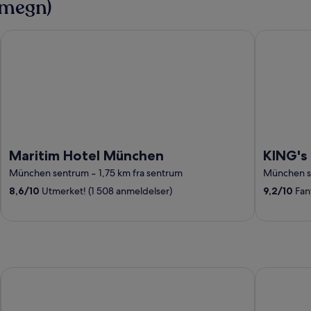
omegn)
Maritim Hotel München
KING's HOT
Maritim Hotel München
KING's 
München sentrum
‐
1,75 km fra sentrum
München s
8,6
/
10
Utmerket! (1 508 anmeldelser)
9,2
/
10
Fant
Holiday Inn Nürnberg City Centre by IHG
Premier In