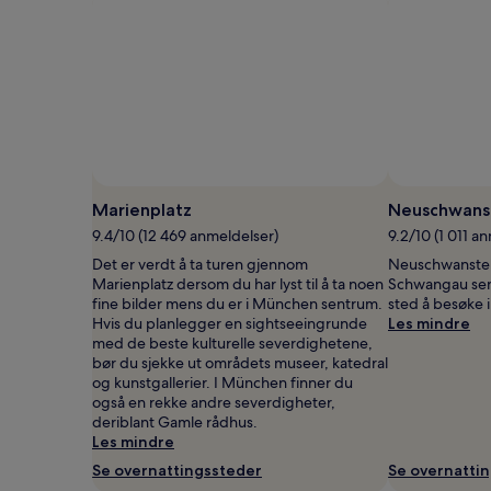
Marienplatz
Neuschwanst
9.4/10 (12 469 anmeldelser)
9.2/10 (1 011 a
Det er verdt å ta turen gjennom
Neuschwanstein
Marienplatz dersom du har lyst til å ta noen
Schwangau sen
fine bilder mens du er i München sentrum.
sted å besøke 
Hvis du planlegger en sightseeingrunde
Les mindre
med de beste kulturelle severdighetene,
bør du sjekke ut områdets museer, katedral
og kunstgallerier. I München finner du
også en rekke andre severdigheter,
deriblant Gamle rådhus.
Les mindre
Se overnattingssteder
Se overnatti