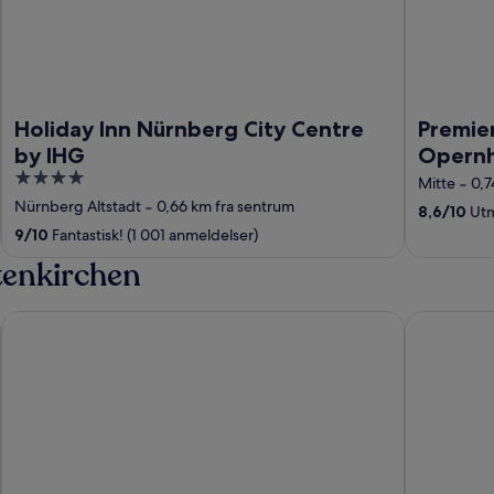
Holiday Inn Nürnberg City Centre
Premier
by IHG
Opern
4
Mitte
‐
0,7
out
Nürnberg Altstadt
‐
0,66 km fra sentrum
8,6
/
10
Utm
of
9
/
10
Fantastisk! (1 001 anmeldelser)
5
tenkirchen
Dorint Sporthotel Garmisch-Partenkirchen
Wittelsbac