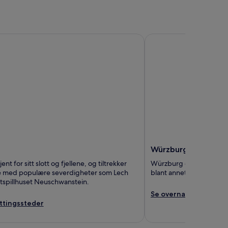
Würzburg
Würzburg
ent for sitt slott og fjellene, og tiltrekker
Würzburg er kjent for sit
 med populære severdigheter som Lech
blant annet Marienkapel
stspillhuset Neuschwanstein.
Se overnattingsstede
ttingssteder