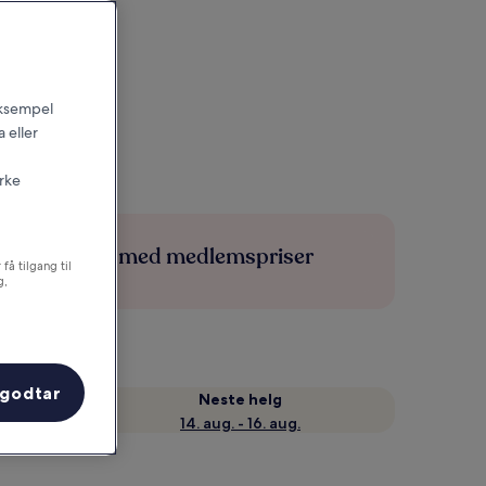
 eksempel
 eller
irke
Spar mer med medlemspriser
få tilgang til
g,
 godtar
Neste helg
14. aug. - 16. aug.