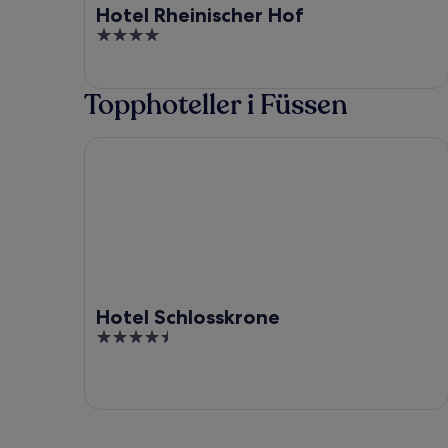
Hotel Rheinischer Hof
4
out
of
Topphoteller i Füssen
5
Hotel Schlosskrone
Hotel Schlosskrone
4.5
out
of
5