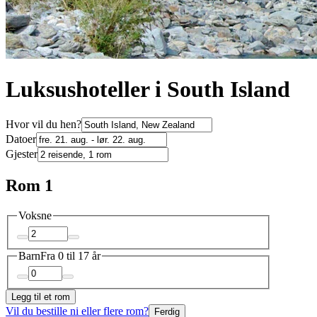
Luksushoteller i South Island
Hvor vil du hen?
Datoer
Gjester
Rom 1
Voksne
Barn
Fra 0 til 17 år
Legg til et rom
Vil du bestille ni eller flere rom?
Ferdig