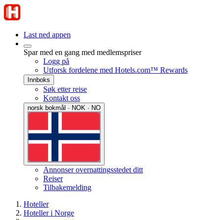
Last ned appen
Spar med en gang med medlemspriser
Logg på
Utforsk fordelene med Hotels.com™ Rewards
Innboks
Søk etter reise
Kontakt oss
norsk bokmål · NOK · NO
Annonser overnattingsstedet ditt
Reiser
Tilbakemelding
Hoteller
Hoteller i Norge