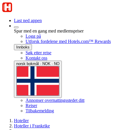
Last ned appen
Spar med en gang med medlemspriser
Logg på
Utforsk fordelene med Hotels.com™ Rewards
Innboks
Søk etter reise
Kontakt oss
norsk bokmål · NOK · NO
Annonser overnattingsstedet ditt
Reiser
Tilbakemelding
Hoteller
Hoteller i Frankrike