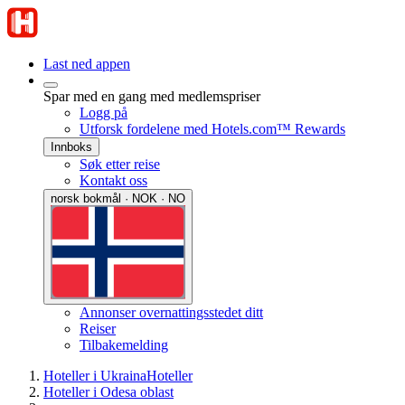
Last ned appen
Spar med en gang med medlemspriser
Logg på
Utforsk fordelene med Hotels.com™ Rewards
Innboks
Søk etter reise
Kontakt oss
norsk bokmål · NOK · NO
Annonser overnattingsstedet ditt
Reiser
Tilbakemelding
Hoteller i Ukraina
Hoteller
Hoteller i Odesa oblast