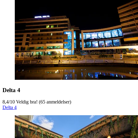
Delta 4
8,4
/
10
Veldig bra! (65 anmeldelser)
Delta 4