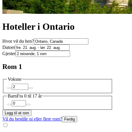
Hoteller i Ontario
Hvor vil du hen?
Datoer
Gjester
Rom 1
Voksne
Barn
Fra 0 til 17 år
Legg til et rom
Vil du bestille ni eller flere rom?
Ferdig