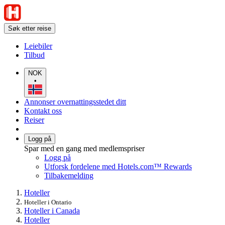
Søk etter reise
Leiebiler
Tilbud
NOK
•
Annonser overnattingsstedet ditt
Kontakt oss
Reiser
Logg på
Spar med en gang med medlemspriser
Logg på
Utforsk fordelene med Hotels.com™ Rewards
Tilbakemelding
Hoteller
Hoteller i Ontario
Hoteller i Canada
Hoteller