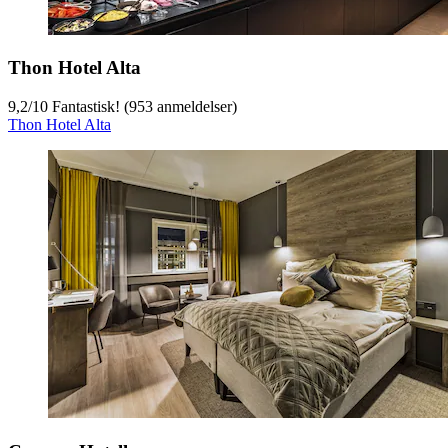
Thon Hotel Alta
9,2
/
10
Fantastisk! (953 anmeldelser)
Thon Hotel Alta