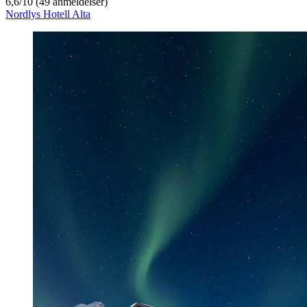
6,6
/
10
(49 anmeldelser)
Nordlys Hotell Alta