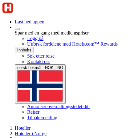
Last ned appen
Spar med en gang med medlemspriser
Logg på
Utforsk fordelene med Hotels.com™ Rewards
Innboks
Søk etter reise
Kontakt oss
norsk bokmål · NOK · NO
Annonser overnattingsstedet ditt
Reiser
Tilbakemelding
Hoteller
Hoteller i Norge