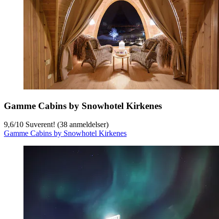
Gamme Cabins by Snowhotel Kirkenes
9,6
/
10
Suverent! (38 anmeldelser)
Gamme Cabins by Snowhotel Kirkenes