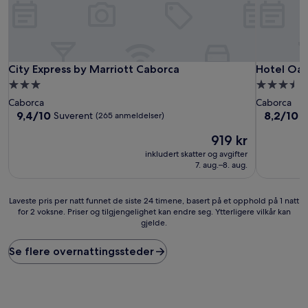
City Express by Marriott Caborca
Hotel Oasi
City Express by Marriott Caborca
Hotel Oas
Overnattingssted
Overnatti
med
med
Caborca
Caborca
3.0
3.5
9.4
8.2
9,4/10
8,2/10
Suverent
V
(265 anmeldelser)
av
av
stjerner
stjerner
Prisen
919 kr
10,
10,
er
Suverent,
Veldig
inkludert skatter og avgifter
919 kr
(265
bra,
7. aug.–8. aug.
anmeldelser)
(49
anmeldels
Laveste
Laveste pris per natt funnet de siste 24 timene, basert på et opphold på 1 natt
for 2 voksne. Priser og tilgjengelighet kan endre seg. Ytterligere vilkår kan
pris
gjelde.
per
natt
funnet
Se flere overnattingssteder
de
siste
24
timene,