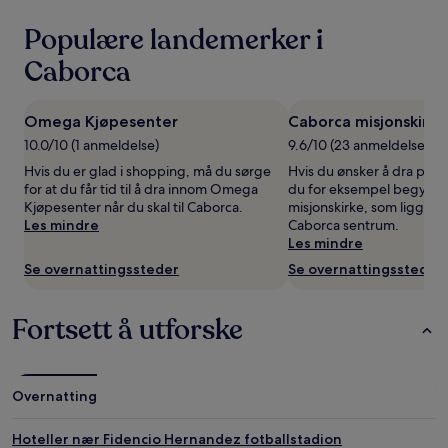
basert
på
Populære landemerker i
et
opphold
Caborca
på
1
natt
Omega Kjøpesenter
Caborca misjonskirke
for
10.0/10 (1 anmeldelse)
9.6/10 (23 anmeldelser)
2
voksne.
Hvis du er glad i shopping, må du sørge
Hvis du ønsker å dra på s
Priser
for at du får tid til å dra innom Omega
du for eksempel begynn
og
Kjøpesenter når du skal til Caborca.
misjonskirke, som ligger 
tilgjengelighet
Les mindre
Caborca sentrum.
kan
Les mindre
endre
Se overnattingssteder
Se overnattingssteder
seg.
Ytterligere
vilkår
Fortsett å utforske
kan
gjelde.
Overnatting
Hoteller nær Fidencio Hernandez fotballstadion