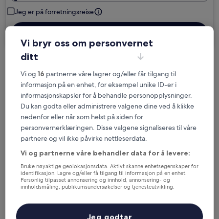
Jeg er på forretningsreise
Søk
Vi bryr oss om personvernet
ditt
Alternativer med gratis avbestilling hvis
Vi og
16
partnerne våre lagrer og/eller får tilgang til
planene endrer seg
informasjon på en enhet, for eksempel unike ID-er i
informasjonskapsler for å behandle personopplysninger.
Samle fordeler for hver natt du
Du kan godta eller administrere valgene dine ved å klikke
gjennomfører
nedenfor eller når som helst på siden for
personvernerklæringen. Disse valgene signaliseres til våre
partnere og vil ikke påvirke nettleserdata.
Spar mer med medlemspriser
Vi og partnerne våre behandler data for å levere:
Bruke nøyaktige geolokasjonsdata. Aktivt skanne enhetsegenskaper for
identifikasjon. Lagre og/eller få tilgang til informasjon på en enhet.
Personlig tilpasset annonsering og innhold, annonsering- og
Sjekk priser på disse datoene
innholdsmåling, publikumsundersøkelser og tjenesteutvikling.
Liste over partnere (leverandører)
I kveld
I morgen
6. aug. - 7. aug.
7. aug. - 8. aug.
Jeg godtar