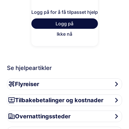
Logg på for å få tilpasset hjelp
Logg på
Ikke nå
Se hjelpeartikler
Flyreiser
Flyreiser
Tilbakebetalinger og kostnader
Tilbakebetalinger og kostnader
Overnattingssteder
Overnattingssteder