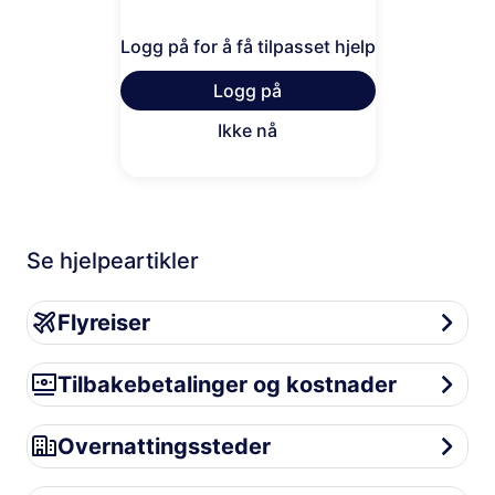
Logg på for å få tilpasset hjelp
Logg på
Ikke nå
Se hjelpeartikler
Flyreiser
Flyreiser
Tilbakebetalinger og kostnader
Tilbakebetalinger og kostnader
Overnattingssteder
Overnattingssteder