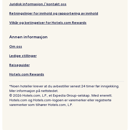
Juridisk informasjon / kontakt oss
Retningslinjer for innhold og rapportering av innhold
Vilkår og betingelser for Hotels.com Rewards
Annen informasjon
Om oss
Ledige stillinger
Reiseguider
Hotels.com Rewards
*Noen hoteller krever at du avbestiller senest 24 timer før innsjekking.
Mer informasjon på nettstedet.
© 2026 Hotels.com, L.P., et Expedia Group-selskap. Med enerett.
Hotels.com og Hotels.com-logoen er varemerker eller registrerte
varemerker som tilhører Hotels.com, L.P.