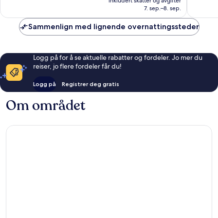
107
inkludert skatter og avgifter
597 kr
7. sep.–8. sep.
anmelde
Sammenlign med lignende overnattingssteder
Logg på for å se aktuelle rabatter og fordeler. Jo mer du
reiser, jo flere fordeler får du!
Logg på
Registrer deg gratis
Om området