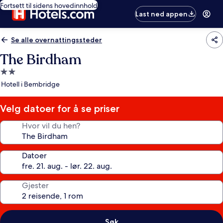
Fortsett til sidens hovedinnhold
Last ned appen
Se alle overnattingssteder
The Birdham
Overnattingssted
med
Hotell i Bembridge
2.0
stjerner
Velg datoer for å se priser
Hvor vil du hen?
Datoer
Gjester
Søk