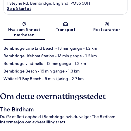
1 Steyne Rd, Bembridge, England, PO35 5UH
Se på kartet
Kart
Hva som finnes i
Transport
Restauranter
nærheten
Bembridge Lane End Beach
- 13 min gange
- 1.2 km
Bembridge Lifeboat Station
- 13 min gange
- 1.2 km
Bembridge vindmølle
- 13 min gange
- 1.2 km
Bembridge Beach
- 15 min gange
- 1.3 km
Whitecliff Bay Beach
- 5 min kjøring
- 2.7 km
Om dette overnattingsstedet
The Birdham
Du får et flott opphold i Bembridge hvis du velger The Birdham.
Informasjon om avbestillingsrett