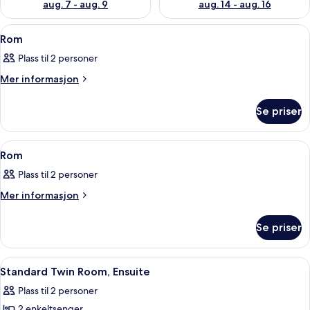
aug. 7 - aug. 9
aug. 14 - aug. 16
Åpne
Rom
4
Rom
alle
Plass til 2 personer
bildene
av
Mer
Mer informasjon
informasjon
Rom
om
Se priser
Rom
Åpne
Rom
3
Rom
alle
Plass til 2 personer
bildene
av
Mer
Mer informasjon
informasjon
Rom
om
Se priser
Rom
Åpne
Rom
1
Standard Twin Room, Ensuite
alle
Plass til 2 personer
bildene
2 enkeltsenger