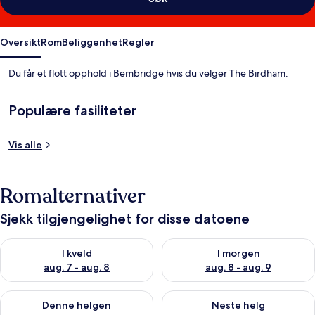
Oversikt
Rom
Beliggenhet
Regler
Du får et flott opphold i Bembridge hvis du velger The Birdham.
Populære fasiliteter
Vis alle
Romalternativer
Sjekk tilgjengelighet for disse datoene
Sjekk tilgjengelighet for i kveld, aug. 7 - aug. 8
Sjekk tilgjengelighet for i mor
I kveld
I morgen
aug. 7 - aug. 8
aug. 8 - aug. 9
Sjekk tilgjengelighet for denne helgen, aug. 7 - aug. 9
Sjekk tilgjengelighet for neste 
Denne helgen
Neste helg