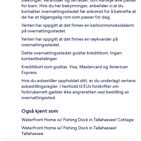
balkonger, verandaer og terrasser, som kanskje ikke passer
for barn. Hvis du har bekymringer, anbefaler vi at du
kontakter overnattingsstedet før ankomst for å bekrefte at
de har et tilgjengelig rom som passer for deg.
Verten har oppgitt at det finnes en karbonmonoksidalarm
på overnattingsstedet.
Verten har oppgitt at det finnes en røykvarsler på
overnattingsstedet.
Dette overnattingsstedet godtar kredittkort. Ingen
kontantbetalinger.
Kredittkort som godtas: Visa, Mastercard og American
Express
Hvis du avbestiller oppholdet ditt, er du underlagt vertens
avbestillingsregler. I henhold til EUs forskrifter om
forbrukerrett gjelder ikke angreretten ved bestilling av
overnattingssted.
Også kjent som
Waterfront Home w/ Fishing Dock in Tallahassee! Cottage
Waterfront Home w/ Fishing Dock in Tallahassee!
Tallahassee