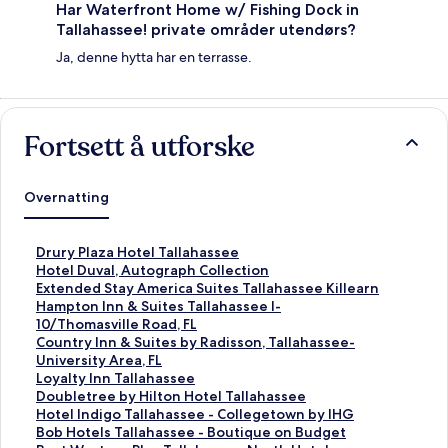
Har Waterfront Home w/ Fishing Dock in
Tallahassee! private områder utendørs?
Ja, denne hytta har en terrasse.
Fortsett å utforske
Overnatting
L
Drury Plaza Hotel Tallahassee
i
L
Hotel Duval, Autograph Collection
n
i
L
Extended Stay America Suites Tallahassee Killearn
k
n
i
L
Hampton Inn & Suites Tallahassee I-
s
k
n
i
10/Thomasville Road, FL
o
s
k
n
L
Country Inn & Suites by Radisson, Tallahassee-
m
o
s
k
i
University Area, FL
å
m
o
s
n
L
Loyalty Inn Tallahassee
p
å
m
o
k
i
L
Doubletree by Hilton Hotel Tallahassee
n
p
å
m
s
n
i
L
Hotel Indigo Tallahassee - Collegetown by IHG
e
n
p
å
o
k
n
i
L
Bob Hotels Tallahassee - Boutique on Budget