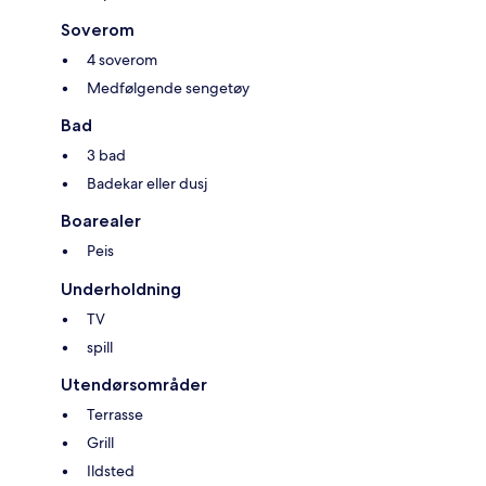
Soverom
4 soverom
Medfølgende sengetøy
Bad
3 bad
Badekar eller dusj
Boarealer
Peis
Underholdning
TV
spill
Utendørsområder
Terrasse
Grill
Ildsted