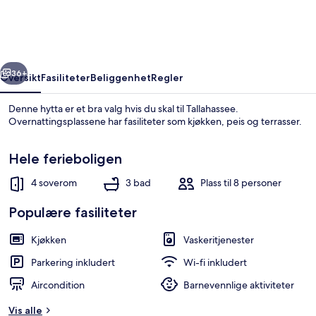
Fishing
Dock
in
rige
Neste
Tallahassee!
36+
Oversikt
Fasiliteter
Beliggenhet
Regler
Denne hytta er et bra valg hvis du skal til Tallahassee.
Overnattingsplassene har fasiliteter som kjøkken, peis og terrasser.
Hele ferieboligen
4 soverom
3 bad
Plass til 8 personer
Populære fasiliteter
Hus (4 Bedrooms) | Innvendig
Kjøkken
Vaskeritjenester
Parkering inkludert
Wi-fi inkludert
Aircondition
Barnevennlige aktiviteter
Vis alle