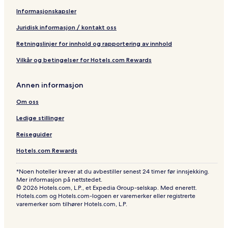
b
a
i
i
n
Informasjonskapsler
y
l
t
t
H
I
C
y
y
o
Juridisk informasjon / kontakt oss
H
i
t
G
r
e
Retningslinjer for innhold og rapportering av innhold
c
l
l
Vilkår og betingelser for Hotels.com Rewards
e
Annen informasjon
Om oss
Ledige stillinger
Reiseguider
Hotels.com Rewards
*Noen hoteller krever at du avbestiller senest 24 timer før innsjekking.
Mer informasjon på nettstedet.
© 2026 Hotels.com, L.P., et Expedia Group-selskap. Med enerett.
Hotels.com og Hotels.com-logoen er varemerker eller registrerte
varemerker som tilhører Hotels.com, L.P.