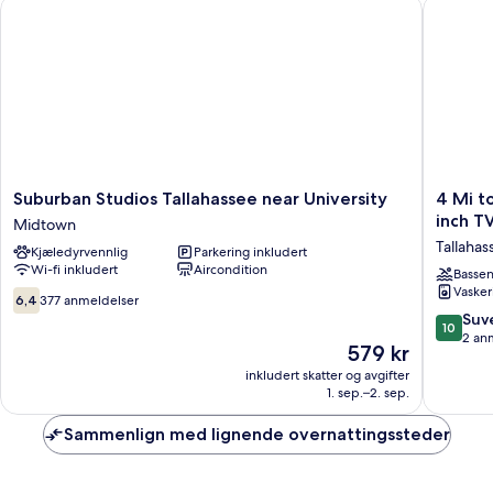
Suburban Studios Tallahassee near University
4 Mi to 
Suburban
4
Suburban Studios Tallahassee near University
4 Mi t
Studios
Mi
inch T
Midtown
Tallahassee
to
Tallahas
Kjæledyrvennlig
Parkering inkludert
near
Fsu:
Wi-fi inkludert
Aircondition
University
Family
Basse
Vasker
Midtown
Home
6.4
6,4
377 anmeldelser
w/
av
10.0
Suv
10
Pool
10,
av
2 an
Prisen
579 kr
&
377
10,
er
Yard
anmeldelser
inkludert skatter og avgifter
Suveren
579 kr
1. sep.–2. sep.
75-
2
inch
anmelde
Sammenlign med lignende overnattingssteder
TV
Tallahas