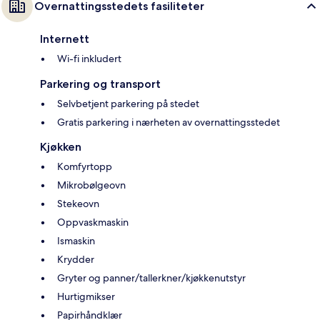
Overnattingsstedets fasiliteter
Internett
Wi-fi inkludert
Parkering og transport
Selvbetjent parkering på stedet
Gratis parkering i nærheten av overnattingsstedet
Kjøkken
Komfyrtopp
Mikrobølgeovn
Stekeovn
Oppvaskmaskin
Ismaskin
Krydder
Gryter og panner/tallerkner/kjøkkenutstyr
Hurtigmikser
Papirhåndklær