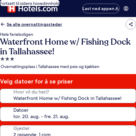
Fortsett til sidens hovedinnhold
Last ned appen
Se alle overnattingssteder
Hele ferieboligen
Waterfront Home w/ Fishing Dock
in Tallahassee!
Overnattingssted
med
Overnattingsplass i Tallahassee med peis og kjøkken
3.0
stjerner
Velg datoer for å se priser
Hvor vil du hen?
Datoer
Gjester