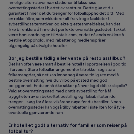
rimelige alternativer nær stadioner til luksuriøse
overnattingssteder i hjertet av sentrum. Dette gjør at du
garantert finner det du trenger for fotballoppholdet ditt. Med
en rekke filtre, som inkluderer alt fra viktige fasiliteter til
avbestillingsalternativer, og ekte gjesteanmeldelser, kan det
ikke bli enklere å finne det perfekte overnattingsstedet. Takket
være bonusordningen til Hotels.com, er det nå enda enklere å
bestille et opphold, med rabatter og medlemspriser
tilgjengelig på utvalgte hoteller.
Bør jeg bestille tidlig eller vente på restplasstilbud?
Det kan ofte være smart å bestille hotell til sportsreisen i god tid
i forveien: Store fotballarrangementer tiltrekker seg store
folkemengder, så det kan lønne seg å være tidlig ute med å
bestille overnatting hvis du vil bo på et sted med god
beliggenhet. Er du ennå ikke sikker på hvor laget ditt skal spille?
Velg et overnattingssted med gratis avbestilling for å få
tryggheten av en bekreftet bestilling og fleksibiliteten du
trenger – sørg for å lese vilkårene nøye før du bestiller. Noen
overnattingssteder kan også tilby rabatter i siste liten for å fylle
eventuelle gjenværende rom.
Er hotell et godt alternativ for familier som reiser på
fotballtur?