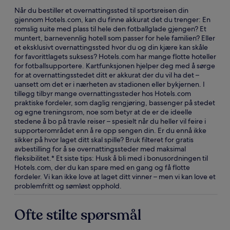
Når du bestiller et overnattingssted til sportsreisen din
gjennom Hotels.com, kan du finne akkurat det du trenger: En
romslig suite med plass til hele den fotballglade gjengen? Et
muntert, barnevennlig hotell som passer for hele familien? Eller
et eksklusivt overnattingssted hvor du og din kjære kan skåle
for favorittlagets suksess? Hotels.com har mange flotte hoteller
for fotballsupportere. Kartfunksjonen hjelper deg med å sørge
for at overnattingsstedet ditt er akkurat der du vil ha det –
uansett om det er i nærheten av stadionen eller bykjernen. I
tillegg tilbyr mange overnattingssteder hos Hotels.com
praktiske fordeler, som daglig rengjøring, bassenger på stedet
og egne treningsrom, noe som betyr at de er de ideelle
stedene å bo på travle reiser – spesielt når du heller vil feire i
supporterområdet enn å re opp sengen din. Er du ennå ikke
sikker på hvor laget ditt skal spille? Bruk filteret for gratis
avbestilling for å se overnattingssteder med maksimal
fleksibilitet.* Et siste tips: Husk å bli med i bonusordningen til
Hotels.com, der du kan spare med en gang og få flotte
fordeler. Vi kan ikke love at laget ditt vinner – men vi kan love et
problemfritt og sømløst opphold.
Ofte stilte spørsmål