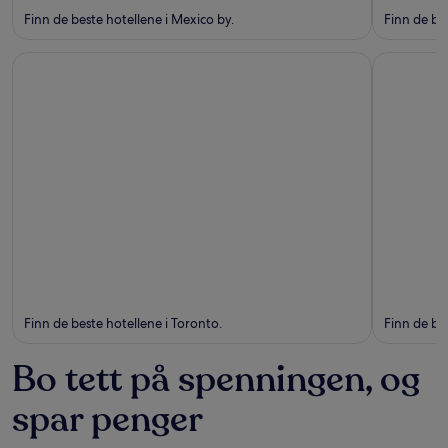
Finn de beste hotellene i Mexico by.
Finn de be
Toronto
Vancouver
Toronto
Vancouv
Finn de beste hotellene i Toronto.
Finn de be
Bo tett på spenningen, og
spar penger