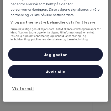
nedenfor eller når som helst på siden for
personvernerklæringen. Disse valgene signaliseres til våre
partnere og vil ikke påvirke nettleserdata.
Vi og partnerne våre behandler data for å levere:
Bruke nøyaktige geolokasjonsdata. Aktivt skanne enhetsegenskaper for
Atlanta
Boston
identifikasjon. Lagre og/eller få tilgang til informasjon på en enhet.
Personlig tilpasset annonsering og innhold, annonsering- og
innholdsmåling, publikumsundersøkelser og tjenesteutvikling.
Finn de beste hotellene i Atlanta.
Finn de bes
Liste over partnere (leverandører)
Mexico by
Guadalaja
Jeg godtar
Avvis alle
Vis formål
Mexico
by
Guadalaj