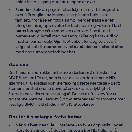
holde festen i gang etter at kampen er over.
Familier
: Selv de yngste fotballstjernene vil bli begeistret
over å få et glimt av idolene sine på nært hold – en
familietur for å se en fotballkamp i verdensklasse er en
uforglemmelig opplevelse for både barn og voksne. Hold
barna fornøyde når kampen er over ved å bestille et
barnevennlig hotell med basseng, sklier og kanskje til og
med en barneklubb. Gjør livet enkelt for deg selv ved å
velge et hotell i nærheten av fotballstadionene eller et sted
med gode transportforbindelser.
Stadioner
Det finnes en hel rekke fantastiske stadioner å utforske. Fra
AT&T Stadium
i Texas, som huser en av verdens største HD-
skjermer, til Georgias ikoniske falk-inspirerte
Mercedes-Benz
Stadium
, er stadionene bevis på arkitektonisk dyktighet.
Størrelsene varierer selvsagt også: Du har alt fra New Yorks
gigantiske
MetLife Stadium
(78 576 sitteplasser) til Torontos mer
koselige
BMO Field stadion
(44 315 sitteplasser).
Tips for å planlegge fotballreiser
Når du bør bestille
: Hotellene kan fylles opp raskt under
store turneringer, så det lønner seg å bestille tidlig for å