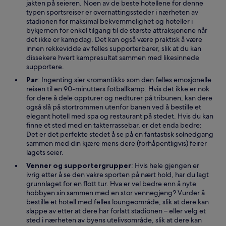
jakten på seieren. Noen av de beste hotellene for denne
typen sportsreiser er overnattingssteder i nærheten av
stadionen for maksimal bekvemmelighet og hoteller i
bykjernen for enkel tilgang til de største attraksjonene når
det ikke er kampdag. Det kan også være praktisk å være
innen rekkevidde av felles supporterbarer, slik at du kan
dissekere hvert kampresultat sammen med likesinnede
supportere.
Par
: Ingenting sier «romantikk» som den felles emosjonelle
reisen til en 90-minutters fotballkamp. Hvis det ikke er nok
for dere å dele oppturer og nedturer på tribunen, kan dere
også slå på stortrommen utenfor banen ved å bestille et
elegant hotell med spa og restaurant på stedet. Hvis du kan
finne et sted med en takterrassebar, er det enda bedre:
Det er det perfekte stedet å se på en fantastisk solnedgang
sammen med din kjære mens dere (forhåpentligvis) feirer
lagets seier.
Venner og supportergrupper
: Hvis hele gjengen er
ivrig etter å se den vakre sporten på nært hold, har du lagt
grunnlaget for en flott tur. Hva er vel bedre enn å nyte
hobbyen sin sammen med en stor vennegjeng? Vurder å
bestille et hotell med felles loungeområde, slik at dere kan
slappe av etter at dere har forlatt stadionen – eller velg et
sted i nærheten av byens utelivsområde, slik at dere kan