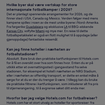
Hvilke byer skal være vertskap for store
internasjonale fotballkamper i 2026?
Det er planlagt spennende arrangementer for 2026, og de
finner sted i USA, Canada og Mexico. Verden følger med mens
kampene spilles i noen av de mest unike byene i Nord-Amerika.
Fra fargerike
Guadalajara
og eksklusive
LA
til BBQ-elskende
Kansas City
, solfylte
Miami
og mye mer. En reise til dette
fotballspetakkelet er også en flott mulighet til å oppdage (eller
gjenoppdage) fantastiske reisemål.
Kan jeg finne hoteller i nærheten av
fotballstadioner?
Absolutt. Bare bruk den praktiske kartfunksjonen til Hotels.com
for å få en oversikt over hva som finnes hvor. Enten du er på
utkikk etter et overnattingssted i gangavstand fra selve
stadionen, for eksempel et hotell i nærheten av NRG Stadium,
eller i nærheten av offentlig transport, er dette en enkel måte å
sørge for at du er der du trenger å være. I tillegg kan du bruke
de praktiske filtrene i kartfunksjonen, som inkluderer alt fra pris
til stjernerangering, til å avgrense søket ditt enda mer.
Hvorfor bør jeg velge Hotels.com for fotballreiser?
Hotels.com har et stort utvalg av hoteller for sportsreiser: fra