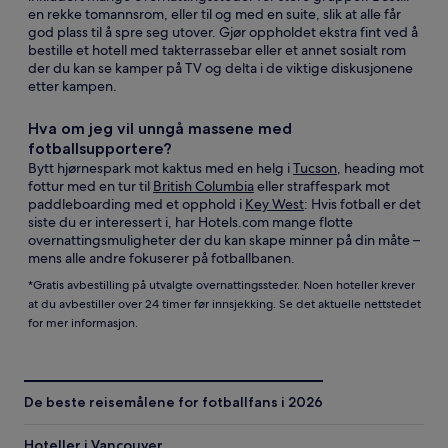
en rekke tomannsrom, eller til og med en suite, slik at alle får
god plass til å spre seg utover. Gjør oppholdet ekstra fint ved å
bestille et hotell med takterrassebar eller et annet sosialt rom
der du kan se kamper på TV og delta i de viktige diskusjonene
etter kampen.
Hva om jeg vil unngå massene med
fotballsupportere?
Bytt hjørnespark mot kaktus med en helg i
Tucson
, heading mot
fottur med en tur til
British Columbia
eller straffespark mot
paddleboarding med et opphold i
Key West
: Hvis fotball er det
siste du er interessert i, har Hotels.com mange flotte
overnattingsmuligheter der du kan skape minner på din måte –
mens alle andre fokuserer på fotballbanen.
*Gratis avbestilling på utvalgte overnattingssteder. Noen hoteller krever
at du avbestiller over 24 timer før innsjekking. Se det aktuelle nettstedet
for mer informasjon.
De beste reisemålene for fotballfans i 2026
Hoteller i Vancouver