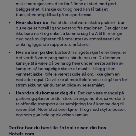
maksimere sjansene dine for å finne et sted med god
beliggenhet. Kanskje du til og med kan få tak i et
budsjettvennlig tilbud på en sportsreise.
Hvor du bør bo
: For at det skal være ekstra praktisk, bør
du velge et hotell i gangavstand fra stadionen. Det gjør det
ikke bare raskt og enkelt å komme seg fra A til B, men gir
deg også muligheten til å omsluttes av atmosfæren i de
omkringliggende supporterområdene.
Hva du bør pakke
: Bortsett fra lagets skjerf eller trøye, er
det verdt å være pragmatisk når du pakker. Du kommer
kanskje til å være på beina og heie under mesteparten av
kampen, så behagelige sko er et must – i tillegg til en
vanntett jakke i tilfelle været skulle slå om. Ikke glem en
nødlader også: Du vil ikke at mobiltelefonen skal gå tom for
strøm akkurat når du tar et bilde av seiersmålet.
Hvordan du kommer deg dit
: Det kan være mangel på
parkeringsplasser under store arrangementer, så vurder å
ta offentlig transport eller samkjøring for å komme deg til
reisemålet. Noen stadioner kjører til og med skyttelbusser,
noe som gjør hele opplevelsen sømløs.
Derfor bør du bestille fotballreisen din hos
Hotels.com