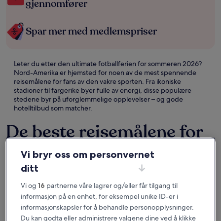
gjennomfører
Spar mer med medlemspriser
Leter du etter den ultimate fotballferien for sommeren 2026?
Nord-Amerika er hjemsted for noen av de mest spennende
reisemålene for fans av den vakre sporten. Fra ikoniske
stadioner til fargerike byer fulle av energi, disse populære
stedene byr på uforglemmelige opplevelser – og gode
hotelltilbud som matcher.
De beste reisemålene for
fotballfans i 2026
Vi bryr oss om personvernet
ditt
Atlanta
Boston
Vi og
16
partnerne våre lagrer og/eller får tilgang til
informasjon på en enhet, for eksempel unike ID-er i
informasjonskapsler for å behandle personopplysninger.
Du kan godta eller administrere valgene dine ved å klikke