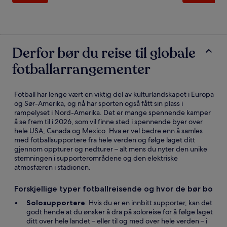
informasjon
in
om
o
standardpris.
st
Derfor bør du reise til globale
fotballarrangementer
Fotball har lenge vært en viktig del av kulturlandskapet i Europa
og Sør-Amerika, og nå har sporten også fått sin plass i
rampelyset i Nord-Amerika. Det er mange spennende kamper
å se frem til i 2026, som vil finne sted i spennende byer over
hele
USA
,
Canada
og
Mexico
. Hva er vel bedre enn å samles
med fotballsupportere fra hele verden og følge laget ditt
gjennom oppturer og nedturer – alt mens du nyter den unike
stemningen i supporterområdene og den elektriske
atmosfæren i stadionen.
Forskjellige typer fotballreisende og hvor de bør bo
Solosupportere
: Hvis du er en innbitt supporter, kan det
godt hende at du ønsker å dra på soloreise for å følge laget
ditt over hele landet – eller til og med over hele verden – i