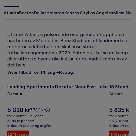
Atlanta
Boston
Dallas
Houston
Kansas City
Los Angeles
Miami
New 
Utforsk Atlantas pulserende energi med et opphold i
nærheten av Mercedes-Benz Stadium, et landemerke i
moderne arkitektur som skal huse store
fotballarrangementer i 2026. Enten du skal se en kamp
eller utforske byens rike kultur, er du midt i sentrum av
det hele.
Viser tilbud for:
14. aug.–16. aug.
Bildegalleri
Landing Apartments Decatur Near East Lake
Bildegalle
15 Standish
Landing Apartments Decatur Near East Lake
15 Standis
for
for
Decatur
Atlanta
Landing
15
Apartments
Standish
Prisen
Prisen
6 028 kr
5 835 kr
Decatur
Ave
Prisen
Pr
7 730 kr
7 
er
er
var
va
Near
for 2 netter, 1 leilighet
NW
for 2 netter, 1 le
6 028 kr
5 835 kr
7 730 kr.
7 1
3 014 kr per natt
2 917 kr per natt
East
inkludert skatter og avgifter
Se
inkludert skatter
Se
Lake
mer
me
22 % rabatt
18 % rabatt