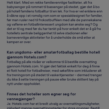
Helt klart: Med en rekke familievennlige fasiliteter, alt fra
babysenger på rommet til bassenger på stedet, gjør det å bo
på hotell familiens fotballtur til en lek. For hva er vel enklere enn
å våkne opp i et romslig rom som er spesialdesignet for familier,
før man rusler ned til frokostbufféen med alle de pannekakene
og vaflene en fotballinteressert ungdom kan ønske seg? Og
det er til og med før du har tenkt på hvor enkelt det er å gå fra
hotellets sentrale beliggenhet til selve stadionen eller
barnevennlige aktiviteter for å underholde de små etter at
kampen er over.
Kan ungdoms- eller amatørfotballag bestille hotell
gjennom Hotels.com?
Fotballag på alle nivåer er velkomne til å bestille overnatting
gjennom Hotels.com. Vi gjør det faktisk enkelt for deg å finne
et flott hotell for fotballreiser, med søkefiltre som inkluderer alt
fra treningsrom på stedet til vaskeritjenester – dermed trenger
du ikke å sette treningen på pause eller bruke skittent tøy på
nytt under oppholdet.
Finnes det hoteller som egner seg for
vennegjenger?
Ja: Hotels.com har et bredt utvalg av overnattingsmuligheter,
inkludert mange overnattingssteder for store grupper. Bestill