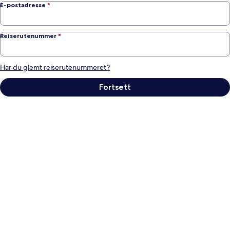
E-postadresse
*
Reiserutenummer
*
Har du glemt reiserutenummeret?
Fortsett