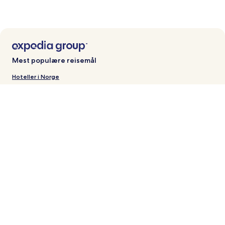
Mest populære reisemål
Hoteller i Norge
Hoteller i Storbritannia
Hoteller i Sverige
Hoteller i Danmark
Hoteller i Spania
Hoteller i Italia
Hoteller i Hellas
Hoteller i USA
Hoteller i Frankrike
Hoteller i Tyskland