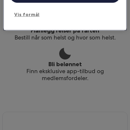
Få tilgang til reiseruten din selv uten wi-fi.
Vis formål
Planlegg reiser på farten
Bestill når som helst og hvor som helst.
Bli belønnet
Finn eksklusive app-tilbud og
medlemsfordeler.