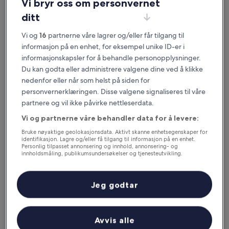
Vi bryr oss om personvernet
ditt
Vi og
16
partnerne våre lagrer og/eller får tilgang til
informasjon på en enhet, for eksempel unike ID-er i
informasjonskapsler for å behandle personopplysninger.
Du kan godta eller administrere valgene dine ved å klikke
nedenfor eller når som helst på siden for
personvernerklæringen. Disse valgene signaliseres til våre
Gode grunner til å laste ned appen
partnere og vil ikke påvirke nettleserdata.
vår
Vi og partnerne våre behandler data for å levere:
Bruke nøyaktige geolokasjonsdata. Aktivt skanne enhetsegenskaper for
identifikasjon. Lagre og/eller få tilgang til informasjon på en enhet.
Personlig tilpasset annonsering og innhold, annonsering- og
innholdsmåling, publikumsundersøkelser og tjenesteutvikling.
Spar enda mer
Liste over partnere (leverandører)
Motta rabatter på utvalgte hoteller i appen.
Jeg godtar
Avvis alle
Hold deg oppdatert