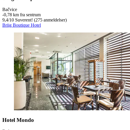
Bačvice
‐
0,78 km fra sentrum
9,4
/
10
Suverent! (275 anmeldelser)
Briig Boutique Hotel
Hotel Mondo