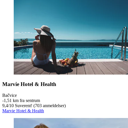
Marvie Hotel & Health
Bačvice
‐
1,51 km fra sentrum
9,4
/
10
Suverent! (703 anmeldelser)
Marvie Hotel & Health