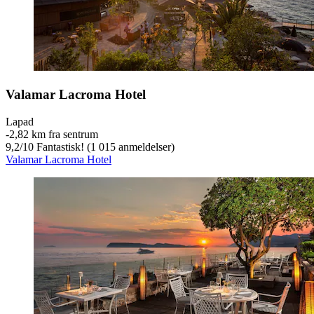
Valamar Lacroma Hotel
Lapad
‐
2,82 km fra sentrum
9,2
/
10
Fantastisk! (1 015 anmeldelser)
Valamar Lacroma Hotel