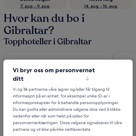
7. aug. - 9. aug.
14. aug. - 16. aug.
Hvor kan du bo i
Gibraltar?
Topphoteller i Gibraltar
The Rock Hotel
Sunborn Gi
Vi bryr oss om personvernet
ditt
Vi og
16
partnerne våre lagrer og/eller får tilgang til
informasjon på en enhet, for eksempel unike ID-er i
informasjonskapsler for å behandle personopplysninger.
The Rock Hotel
Sunbor
Du kan godta eller administrere valgene dine ved å klikke
4
Resort
nedenfor eller når som helst på siden for
out
5
8,8
/
10
Utmerket! (1 001 anmeldelser)
personvernerklæringen. Disse valgene signaliseres til våre
of
out
9,2
/
10
Fan
partnere og vil ikke påvirke nettleserdata.
5
of
SE FLERE OVERNATTINGSSTEDER