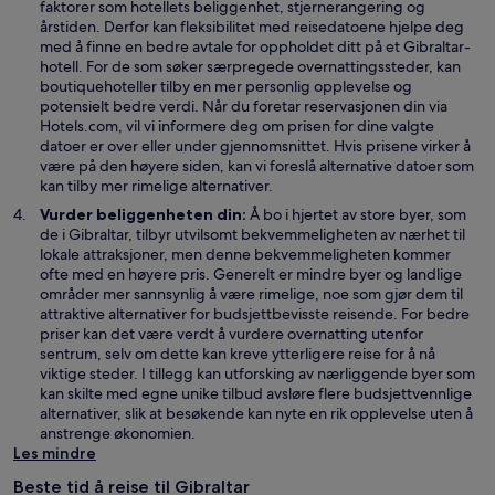
faktorer som hotellets beliggenhet, stjernerangering og
v
årstiden. Derfor kan fleksibilitet med reisedatoene hjelpe deg
i
med å finne en bedre avtale for oppholdet ditt på et Gibraltar-
n
hotell. For de som søker særpregede overnattingssteder, kan
d
boutiquehoteller tilby en mer personlig opplevelse og
u
potensielt bedre verdi. Når du foretar reservasjonen din via
Hotels.com, vil vi informere deg om prisen for dine valgte
datoer er over eller under gjennomsnittet. Hvis prisene virker å
være på den høyere siden, kan vi foreslå alternative datoer som
kan tilby mer rimelige alternativer.
Vurder beliggenheten din:
Å bo i hjertet av store byer, som
de i Gibraltar, tilbyr utvilsomt bekvemmeligheten av nærhet til
lokale attraksjoner, men denne bekvemmeligheten kommer
ofte med en høyere pris. Generelt er mindre byer og landlige
områder mer sannsynlig å være rimelige, noe som gjør dem til
attraktive alternativer for budsjettbevisste reisende. For bedre
priser kan det være verdt å vurdere overnatting utenfor
sentrum, selv om dette kan kreve ytterligere reise for å nå
viktige steder. I tillegg kan utforsking av nærliggende byer som
kan skilte med egne unike tilbud avsløre flere budsjettvennlige
alternativer, slik at besøkende kan nyte en rik opplevelse uten å
anstrenge økonomien.
Les mindre
Beste tid å reise til Gibraltar