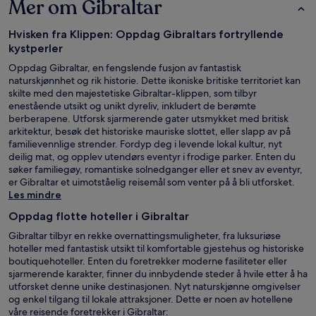
Mer om Gibraltar
Hvisken fra Klippen: Oppdag Gibraltars fortryllende
kystperler
Oppdag Gibraltar, en fengslende fusjon av fantastisk
naturskjønnhet og rik historie. Dette ikoniske britiske territoriet kan
skilte med den majestetiske Gibraltar-klippen, som tilbyr
enestående utsikt og unikt dyreliv, inkludert de berømte
berberapene. Utforsk sjarmerende gater utsmykket med britisk
arkitektur, besøk det historiske mauriske slottet, eller slapp av på
familievennlige strender. Fordyp deg i levende lokal kultur, nyt
deilig mat, og opplev utendørs eventyr i frodige parker. Enten du
søker familiegøy, romantiske solnedganger eller et snev av eventyr,
er Gibraltar et uimotståelig reisemål som venter på å bli utforsket.
Les mindre
Oppdag flotte hoteller i Gibraltar
Gibraltar tilbyr en rekke overnattingsmuligheter, fra luksuriøse
hoteller med fantastisk utsikt til komfortable gjestehus og historiske
boutiquehoteller. Enten du foretrekker moderne fasiliteter eller
sjarmerende karakter, finner du innbydende steder å hvile etter å ha
utforsket denne unike destinasjonen. Nyt naturskjønne omgivelser
og enkel tilgang til lokale attraksjoner. Dette er noen av hotellene
våre reisende foretrekker i Gibraltar: