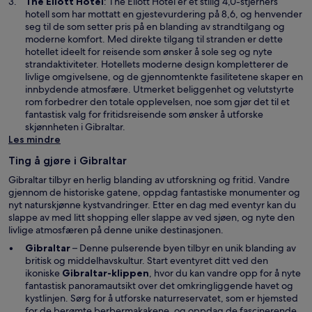
Å
The Eliott Hotel
: The Eliott Hotel er et stilig 4,0-stjerners
t
p
hotell som har mottatt en gjestevurdering på 8,6, og henvender
v
n
seg til de som setter pris på en blanding av strandtilgang og
i
e
moderne komfort. Med direkte tilgang til stranden er dette
n
s
hotellet ideelt for reisende som ønsker å sole seg og nyte
d
i
strandaktiviteter. Hotellets moderne design kompletterer de
u
e
livlige omgivelsene, og de gjennomtenkte fasilitetene skaper en
t
innbydende atmosfære. Utmerket beliggenhet og velutstyrte
n
rom forbedrer den totale opplevelsen, noe som gjør det til et
y
fantastisk valg for fritidsreisende som ønsker å utforske
t
skjønnheten i Gibraltar.
t
Les mindre
v
Ting å gjøre i Gibraltar
i
n
Gibraltar tilbyr en herlig blanding av utforskning og fritid. Vandre
d
gjennom de historiske gatene, oppdag fantastiske monumenter og
u
nyt naturskjønne kystvandringer. Etter en dag med eventyr kan du
slappe av med litt shopping eller slappe av ved sjøen, og nyte den
livlige atmosfæren på denne unike destinasjonen.
Gibraltar
– Denne pulserende byen tilbyr en unik blanding av
britisk og middelhavskultur. Start eventyret ditt ved den
Å
ikoniske
Gibraltar-klippen
, hvor du kan vandre opp for å nyte
p
fantastisk panoramautsikt over det omkringliggende havet og
n
kystlinjen. Sørg for å utforske naturreservatet, som er hjemsted
e
for de berømte berbermakakene, og oppdag de fascinerende