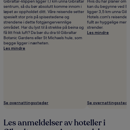
Gibraltar-klippen ligger 1,1 km unna Gibraltar
Hvis du har planer om å
sentrum, så du bør absolutt komme innom i
kan du begynne ved Eur
løpet av oppholdet ditt. Våre reisende setter
ligger 3,5 km unna Gibr
spesielt stor pris på spisestedene og
Hotels.com's reisende f
strendene i dette fotgjengervennlige
fullt av hyggelige menn
området. Har du lyst til å strekke på beina og
strender.
få litt frisk luft? Da bør du dra til Gibraltar
Les mindre
Botanic Gardens eller St Michaels hule, som
begge ligger i nærheten.
Les mindre
Se overnattingssteder
Se overnattingsstede
Les anmeldelser av hoteller i