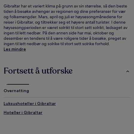
Gibraltar har et variert klima på grunn av sin størrelse, så den beste
tiden å besøke avhenger av regionen og dine preferanser for vær
og folkemengder. Mars, april og juli er høysesongmånedene for
reiser i Gibraltar, og tiltrekker seg et høyere antall turister. I denne
høysesongperioden er været solrikt til stort sett solrikt, ledsaget av
ingen til lett nedbør. På den annen side har mai, oktober og
desember en tendens til å være roligere tider å besøke, preget av
ingen til lett nedbør og solrike til stort sett solrike forhold.
Les mindre
Fortsett å utforske
Overnatting
Luksushoteller i Gibraltar
Hoteller i Gibraltar