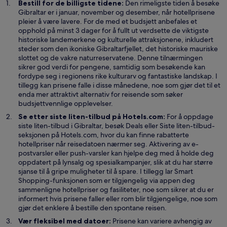
Bestill for de billigste tidene:
Den rimeligste tiden å besøke
t
Gibraltar er i januar, november og desember, når hotellprisene
t
pleier å være lavere. For de med et budsjett anbefales et
v
opphold på minst 3 dager for å fullt ut verdsette de viktigste
i
historiske landemerkene og kulturelle attraksjonene, inkludert
n
steder som den ikoniske Gibraltarfjellet, det historiske mauriske
d
slottet og de vakre naturreservatene. Denne tilnærmingen
u
sikrer god verdi for pengene, samtidig som besøkende kan
fordype seg i regionens rike kulturarv og fantastiske landskap. I
tillegg kan prisene falle i disse månedene, noe som gjør det til et
enda mer attraktivt alternativ for reisende som søker
budsjettvennlige opplevelser.
Se etter siste liten-tilbud på Hotels.com:
For å oppdage
Å
siste liten-tilbud i Gibraltar, besøk
Deals
eller Siste liten-tilbud-
p
seksjonen på Hotels.com, hvor du kan finne rabatterte
n
hotellpriser når reisedatoen nærmer seg. Aktivering av e-
e
postvarsler eller push-varsler kan hjelpe deg med å holde deg
s
oppdatert på lynsalg og spesialkampanjer, slik at du har større
i
sjanse til å gripe muligheter til å spare. I tillegg lar Smart
e
Shopping-funksjonen som er tilgjengelig via appen deg
t
sammenligne hotellpriser og fasiliteter, noe som sikrer at du er
n
informert hvis prisene faller eller rom blir tilgjengelige, noe som
y
gjør det enklere å bestille den spontane reisen.
t
Vær fleksibel med datoer:
Prisene kan variere avhengig av
t