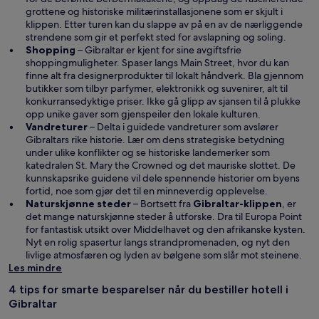
s
grottene og historiske militærinstallasjonene som er skjult i
i
klippen. Etter turen kan du slappe av på en av de nærliggende
e
strendene som gir et perfekt sted for avslapning og soling.
t
Shopping
– Gibraltar er kjent for sine avgiftsfrie
n
shoppingmuligheter. Spaser langs Main Street, hvor du kan
y
finne alt fra designerprodukter til lokalt håndverk. Bla gjennom
t
butikker som tilbyr parfymer, elektronikk og suvenirer, alt til
t
konkurransedyktige priser. Ikke gå glipp av sjansen til å plukke
v
opp unike gaver som gjenspeiler den lokale kulturen.
i
Vandreturer
– Delta i guidede vandreturer som avslører
n
Gibraltars rike historie. Lær om dens strategiske betydning
d
under ulike konflikter og se historiske landemerker som
u
katedralen St. Mary the Crowned og det mauriske slottet. De
kunnskapsrike guidene vil dele spennende historier om byens
fortid, noe som gjør det til en minneverdig opplevelse.
Å
Naturskjønne steder
– Bortsett fra
Gibraltar-klippen
, er
p
det mange naturskjønne steder å utforske. Dra til Europa Point
n
for fantastisk utsikt over Middelhavet og den afrikanske kysten.
e
Nyt en rolig spasertur langs strandpromenaden, og nyt den
s
livlige atmosfæren og lyden av bølgene som slår mot steinene.
i
Les mindre
e
4 tips for smarte besparelser når du bestiller hotell i
t
Gibraltar
n
y