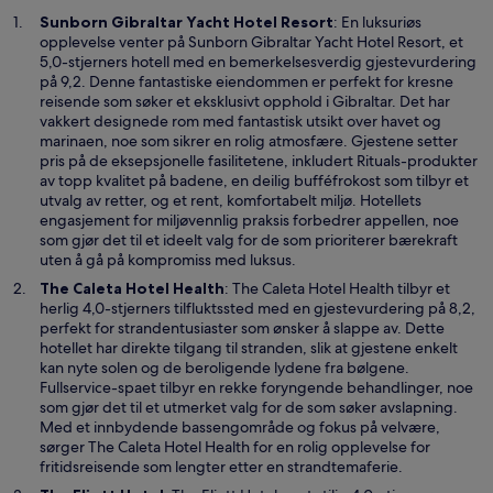
Å
Sunborn Gibraltar Yacht Hotel Resort
: En luksuriøs
p
opplevelse venter på Sunborn Gibraltar Yacht Hotel Resort, et
n
5,0-stjerners hotell med en bemerkelsesverdig gjestevurdering
e
på 9,2. Denne fantastiske eiendommen er perfekt for kresne
s
reisende som søker et eksklusivt opphold i Gibraltar. Det har
i
vakkert designede rom med fantastisk utsikt over havet og
e
marinaen, noe som sikrer en rolig atmosfære. Gjestene setter
t
pris på de eksepsjonelle fasilitetene, inkludert Rituals-produkter
n
av topp kvalitet på badene, en deilig bufféfrokost som tilbyr et
y
utvalg av retter, og et rent, komfortabelt miljø. Hotellets
t
engasjement for miljøvennlig praksis forbedrer appellen, noe
t
som gjør det til et ideelt valg for de som prioriterer bærekraft
v
uten å gå på kompromiss med luksus.
i
Å
The Caleta Hotel Health
: The Caleta Hotel Health tilbyr et
n
p
herlig 4,0-stjerners tilfluktssted med en gjestevurdering på 8,2,
d
n
perfekt for strandentusiaster som ønsker å slappe av. Dette
u
e
hotellet har direkte tilgang til stranden, slik at gjestene enkelt
s
kan nyte solen og de beroligende lydene fra bølgene.
i
Fullservice-spaet tilbyr en rekke foryngende behandlinger, noe
e
som gjør det til et utmerket valg for de som søker avslapning.
t
Med et innbydende bassengområde og fokus på velvære,
n
sørger The Caleta Hotel Health for en rolig opplevelse for
y
fritidsreisende som lengter etter en strandtemaferie.
t