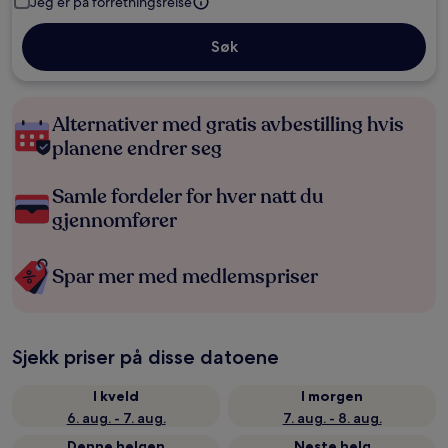
Jeg er på forretningsreise
Søk
Alternativer med gratis avbestilling hvis
planene endrer seg
Samle fordeler for hver natt du
gjennomfører
Spar mer med medlemspriser
Sjekk priser på disse datoene
I kveld
I morgen
6. aug. - 7. aug.
7. aug. - 8. aug.
Denne helgen
Neste helg