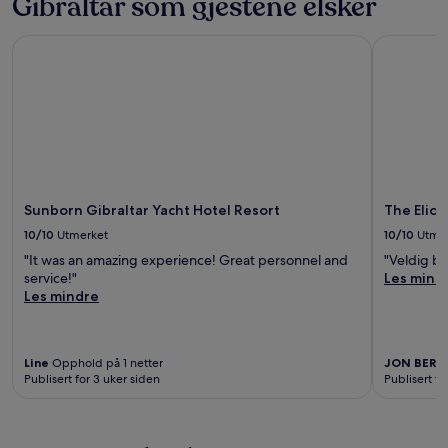
Gibraltar som gjestene elsker
Sunborn Gibraltar Yacht Hotel Resort
The Eliott
Sunborn Gibraltar Yacht Hotel Resort
The Eliot
10/10
Utmerket
10/10
Utme
"It was an amazing experience! Great personnel and
"Veldig br
service!"
Les mind
Les mindre
Line
Opphold på 1 netter
JON BERTI
Publisert for 3 uker siden
Publisert fo