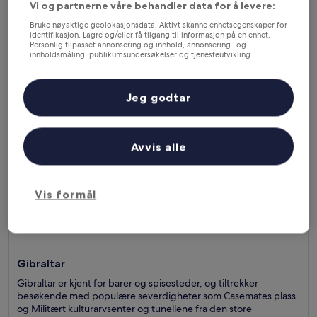
5
Vi og partnerne våre behandler data for å levere:
Bruke nøyaktige geolokasjonsdata. Aktivt skanne enhetsegenskaper for
identifikasjon. Lagre og/eller få tilgang til informasjon på en enhet.
Personlig tilpasset annonsering og innhold, annonsering- og
Mest populære byer i Gibraltar
innholdsmåling, publikumsundersøkelser og tjenesteutvikling.
Liste over partnere (leverandører)
Gibraltar
Jeg godtar
Avvis alle
Vis formål
Gibraltar
Gibraltar er kjent for barer og spisesteder, og tiltrekker
besøkende med populære severdigheter som Casemates plass
og Militært kulturarvsenter og tunellene fra den store