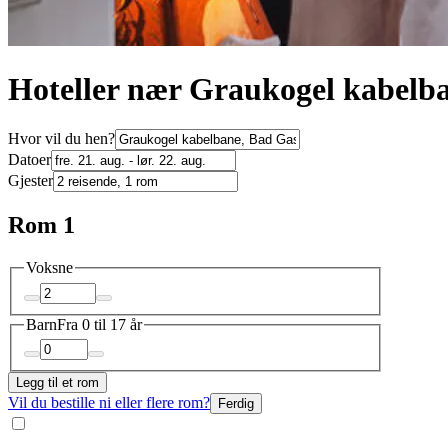
Hoteller nær Graukogel kabelb
Hvor vil du hen?
Datoer
Gjester
Rom 1
Voksne
Barn
Fra 0 til 17 år
Legg til et rom
Vil du bestille ni eller flere rom?
Ferdig