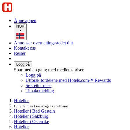
Åpne appen
NOK
•
Annonser overnattingsstedet ditt
Kontakt oss
Reiser
Logg på
Spar med en gang med medlemspriser
Logg på
Utforsk fordelene med Hotels.com™ Rewards
Søk etter reise
Tilbakemelding
Hoteller
Hoteller nær Graukogel kabelbane
Hoteller i Bad Gastein
Hoteller i Salzburg
Hoteller i Østerrike
Hoteller