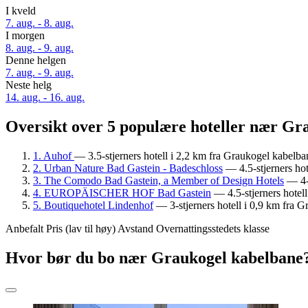
I kveld
7. aug. - 8. aug.
I morgen
8. aug. - 9. aug.
Denne helgen
7. aug. - 9. aug.
Neste helg
14. aug. - 16. aug.
Oversikt over 5 populære hoteller nær Gr
1. Auhof
— 3.5-stjerners hotell i 2,2 km fra Graukogel kabelba
2. Urban Nature Bad Gastein - Badeschloss
— 4.5-stjerners hot
3. The Comodo Bad Gastein, a Member of Design Hotels
— 4-s
4. EUROPÄISCHER HOF Bad Gastein
— 4.5-stjerners hotel
5. Boutiquehotel Lindenhof
— 3-stjerners hotell i 0,9 km fra 
Anbefalt
Pris (lav til høy)
Avstand
Overnattingsstedets klasse
Hvor bør du bo nær Graukogel kabelbane