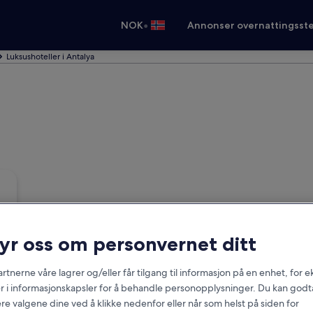
•
NOK
Annonser overnattingsste
Luksushoteller i Antalya
ryr oss om personvernet ditt
rtnerne våre lagrer og/eller får tilgang til informasjon på en enhet, for
r i informasjonskapsler for å behandle personopplysninger. Du kan godta
re valgene dine ved å klikke nedenfor eller når som helst på siden for