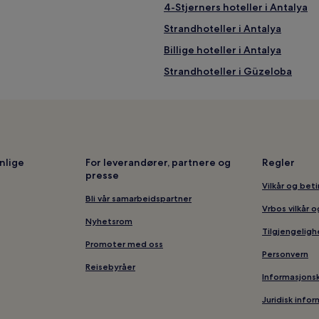
4-Stjerners hoteller i Antalya
Strandhoteller i Antalya
Billige hoteller i Antalya
Strandhoteller i Güzeloba
Vandrerhjem i Antalya
Hoteller med alt inkludert i Ant
Luksushoteller i Antalya
Resorter og hoteller med spa i 
nlige
For leverandører, partnere og
Regler
presse
Hoteller med treningssenter i 
Vilkår og bet
Hoteller nær Suna & İnan Kıraç
Bli vår samarbeidspartner
Vrbos vilkår 
Hoteller nær Klokketårn
Nyhetsrom
Tilgjengeligh
Hoteller nær Antalya arkeolog
Promoter med oss
Personvern
Hoteller med frokost inkludert i
Reisebyråer
Informasjons
Hoteller i Muratpaşa
Juridisk info
Hoteller nær Medical Park Anta