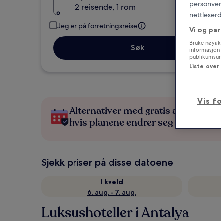
personvern
2 reisende, 1 rom
nettleserd
Jeg er på forretningsreise
Vi og par
Bruke nøyakt
Søk
informasjon 
publikumsund
Liste over
Vis f
Alternativer med gratis avbestillin
hvis planene endrer seg
Sjekk priser på disse datoene
I kveld
6. aug. - 7. aug.
Luksushoteller i Antalya