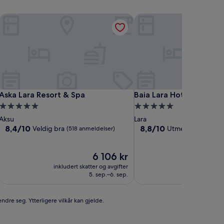
Aska Lara Resort & Spa
Baia Lara Hotel
Aska Lara Resort & Spa
Baia Lara Hotel
Aska Lara Resort & Spa
Baia Lara Hotel
Overnattingssted
Overnattingssted
med
med
Aksu
Lara
5.0
5.0
8.4
8.8
8,4/10
8,8/10
Veldig bra
Utmerket
(518 anmeldelser)
(239 anm
av
av
stjerner
stjerner
10,
10,
Veldig
Prisen
Utmerket,
6 106 kr
bra,
er
(239
inkludert skatter og avgifter
inkludert ska
(518
6 106 kr
anmeldelser)
5. sep.–6. sep.
anmeldelser)
ndre seg. Ytterligere vilkår kan gjelde.