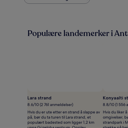
natt
funnet
de
siste
24
timene,
Populære landemerker i Ant
basert
på
et
opphold
på
1
natt
for
2
voksne.
Priser
og
tilgjengelighet
Lara strand
Konyaalti s
kan
8.6/10 (2 761 anmeldelser)
8.8/10 (1 556 
endre
seg.
Hvis du er ute etter en strand å slappe av
Hvis du liker 
Ytterligere
på, bør du ta turen til Lara strand, et
omgivelser, b
vilkår
populært badested som ligger 1,2 km
strandpark i M
kan
unna Güzeloba sentrum. Opplev
strekke på bein