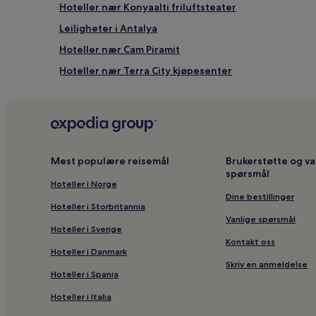
Hoteller nær Konyaalti friluftsteater
Leiligheter i Antalya
Hoteller nær Cam Piramit
Hoteller nær Terra City kjøpesenter
Hoteller nær Deepo utsalgssenter
B&B i Antalya
Hoteller nær Korsan bukt
Hoteller nær Antalya int.
Mest populære reisemål
Brukerstøtte og va
spørsmål
Hoteller nær Antalya Aqualand Dolphinland
Hoteller i Norge
Villaer i Antalya
Dine bestillinger
Hoteller i Storbritannia
Hoteller nær Corendon Airlines Park
Vanlige spørsmål
Hoteller i Sverige
Hoteller med treningssenter i Antalya
Kontakt oss
Hoteller i Danmark
Hoteller nær Konyaalti strandpark
Skriv en anmeldelse
Hoteller i Spania
Strandhoteller i Antalya
Hoteller i Italia
Hoteller nær Karaalioglu-parken