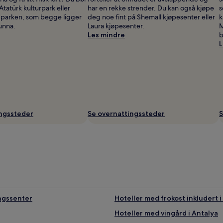
 Atatürk kulturpark eller
har en rekke strender. Du kan også kjøpe
s
-parken, som begge ligger
deg noe fint på Shemall kjøpesenter eller
k
unna.
Laura kjøpesenter.
M
Les mindre
b
L
ingssteder
Se overnattingssteder
S
ingssenter
Hoteller med frokost inkludert 
Hoteller med vingård i Antalya