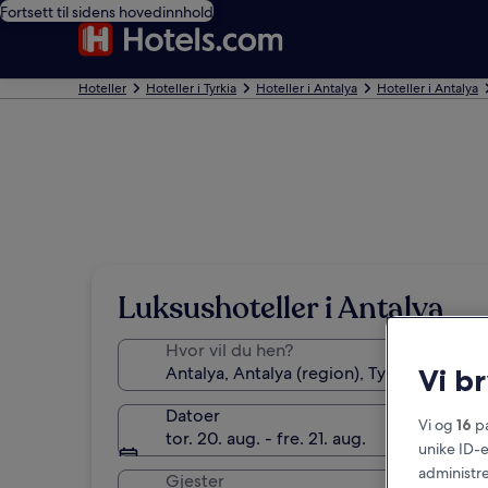
Fortsett til sidens hovedinnhold
Hoteller
Hoteller i Tyrkia
Hoteller i Antalya
Hoteller i Antalya
Luksushoteller i Antalya
Hvor vil du hen?
Vi b
Datoer
Vi og
16
pa
tor. 20. aug. - fre. 21. aug.
unike ID-e
administre
Gjester