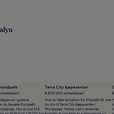
alya
trandpark
Terra City kjøpesenter
anmeldelser)
8.8/10 (697 anmeldelser)
8
å slappe av i grønne
Hvis du føler et behov for å handle litt, bør
H
ør du besøke Konyaalti
du dra til Terra City kjøpesenter i
b
uratpaşa. Har du lust til å
Muratpaşa. Hotels.com's reisende
t
a og få litt frisk luft? Da bør
forteller at området er avslappende og
s