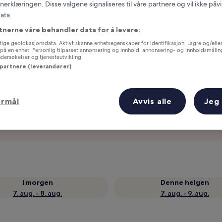
erklæringen. Disse valgene signaliseres til våre partnere og vil ikke påv
ata.
tnerne våre behandler data for å levere:
ige geolokasjonsdata. Aktivt skanne enhetsegenskaper for identifikasjon. Lagre og/eller 
på en enhet. Personlig tilpasset annonsering og innhold, annonsering- og innholdsmålin
ersøkelser og tjenesteutvikling.
 partnere (leverandører)
ormål
Avvis alle
Jeg
g
Samle fordeler for hver natt du
gjennomfører
I morgen
Denne helgen
7. aug. - 8. aug.
7. aug. - 9. aug.