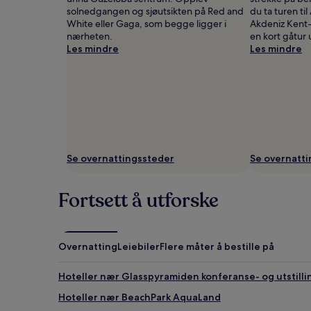
gjelde.
solnedgangen og sjøutsikten på Red and
du ta turen til
White eller Gaga, som begge ligger i
Akdeniz Kent
nærheten.
en kort gåtur 
Les mindre
Les mindre
Se overnattingssteder
Se overnatt
Fortsett å utforske
Overnatting
Leiebiler
Flere måter å bestille på
Hoteller nær Glasspyramiden konferanse- og utstill
Hoteller nær BeachPark AquaLand