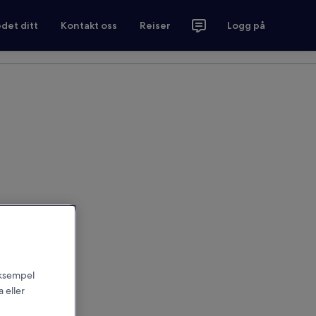
det ditt
Kontakt oss
Reiser
Logg på
 eksempel
 eller