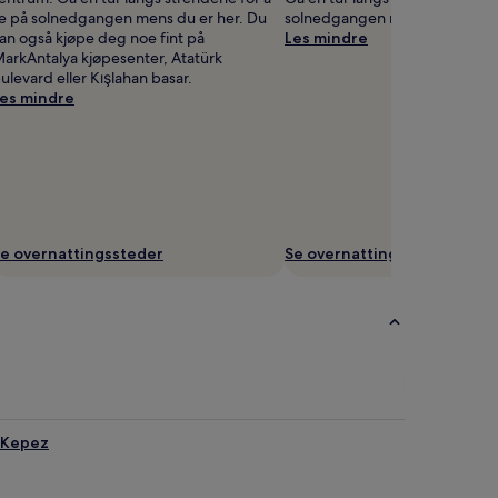
e på solnedgangen mens du er her. Du
solnedgangen mens du er her.
an også kjøpe deg noe fint på
Les mindre
arkAntalya kjøpesenter, Atatürk
ulevard eller Kışlahan basar.
es mindre
e overnattingssteder
Se overnattingssteder
i Kepez