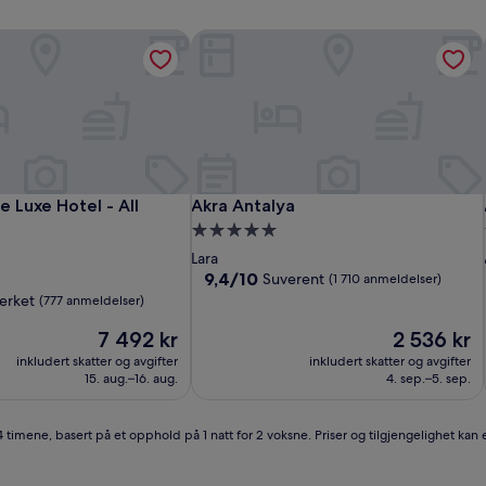
 Luxe Hotel - All Inclusive
Akra Antalya
 Luxe Hotel - All Inclusive
Akra Antalya
e Luxe Hotel - All
Akra Antalya
Overnattingssted
ssted
med
Lara
5.0
9.4
9,4/10
Suverent
(1 710 anmeldelser)
av
stjerner
erket
(777 anmeldelser)
10,
Prisen
Suverent,
Prisen
7 492 kr
2 536 kr
er
(1 710
er
inkludert skatter og avgifter
inkludert skatter og avgifter
7 492 kr
anmeldelser)
2 536 kr
15. aug.–16. aug.
4. sep.–5. sep.
4 timene, basert på et opphold på 1 natt for 2 voksne. Priser og tilgjengelighet kan e