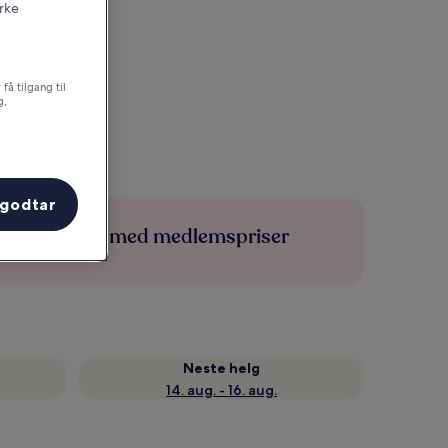
irke
få tilgang til
g,
 godtar
Spar mer med medlemspriser
Neste helg
14. aug. - 16. aug.