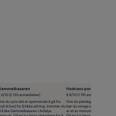
Gammelbasaren
Hadrians port
.6/10 (2 133 anmeldelser)
8.8/10 (1 781 anmeldelser)
vis du syns det er spennende å gå fra
Hvis du planlegger å dra på si
od til bod for å kikke på ting, kommer du
bør du svinge innom Hadrians 
il å like Gammelbasaren i Antalya
er et av monumentene i Antaly
entrum. Gå en tur langs strendene for å
Gå en tur langs strendene for å