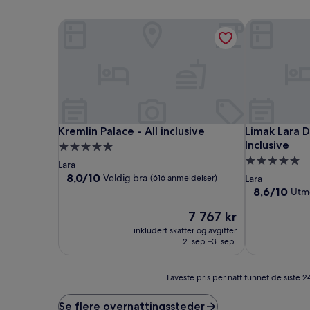
Kremlin Palace - All inclusive
Limak Lara De
Kremlin Palace - All inclusive
Limak Lara De
Kremlin Palace - All inclusive
Limak Lara D
Inclusive
Overnattingssted
Overnatting
med
Lara
med
5.0
8.0
8,0/10
Veldig bra
(616 anmeldelser)
Lara
av
5.0
stjerner
8.6
8,6/10
Utm
10,
av
stjerner
Veldig
Prisen
7 767 kr
10,
bra,
er
Utmerket,
inkludert skatter og avgifter
(616
7 767 kr
(777
2. sep.–3. sep.
anmeldelser)
anmeldelser)
Laveste
Laveste pris per natt funnet de siste 2
pris
per
Se flere overnattingssteder