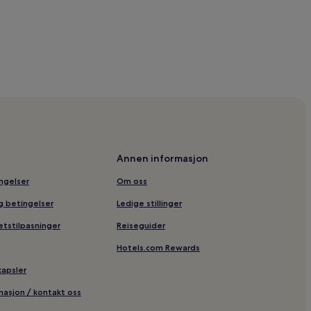
alya
Antalya
Annen informasjon
Antalya
ingelser
Om oss
 Kaleiçi Museum
og betingelser
Ledige stillinger
etstilpasninger
Reiseguider
iske museum
Hotels.com Rewards
 Antalya
kapsler
rmasjon / kontakt oss
lya Hastane Kompleksi