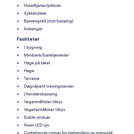
Hotelltjener/pikkolo
Sykkelutleie
Bassengtelt (mot betaling)
Solsenger
Fasiliteter
1 bygning
Minibank/banktjenester
Hage på taket
Hage
Terrasse
Døgnåpent treningssenter
Utendørsbasseng
Veganmåltider tilbys
Vegetarmåltider tilbys
Doble vinduer
Noen LED-lys
Omfattende rutiner for behandling av matavfall