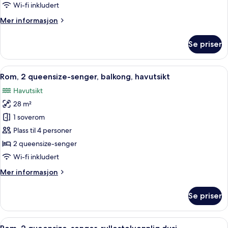
seng,
Wi-fi inkludert
balkong,
Mer
Mer informasjon
havutsikt
informasjon
om
Se priser
Rom,
1
kingsize-
Åpne
Rom, 2 queensize-senger, balkong, hav
5
seng,
Rom, 2 queensize-senger, balkong, havutsikt
alle
balkong,
Havutsikt
havutsikt
bildene
28 m²
av
Rom,
1 soverom
2
Plass til 4 personer
queensize-
2 queensize-senger
senger,
Wi-fi inkludert
balkong,
Mer
Mer informasjon
havutsikt
informasjon
om
Se priser
Rom,
2
queensize-
Åpne
Sengetøy av topp kvalitet, dundyner,
5
senger,