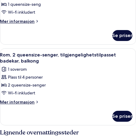
1
1 queensize-seng
queensize-
Wi-fi inkludert
seng,
Mer
Mer informasjon
rullestolvennlig
informasjon
dusj,
om
Se priser
Suite,
balkong
1
queensize-
Åpne
Utsikt fra rommet
7
seng,
Rom, 2 queensize-senger, tilgjengelighetstilpasset
alle
rullestolvennlig
badekar, balkong
dusj,
bildene
1 soverom
balkong
av
Plass til 4 personer
Rom,
2 queensize-senger
2
queensize-
Wi-fi inkludert
senger,
Mer
Mer informasjon
tilgjengelighetstilpasset
informasjon
om
badekar,
Se priser
Rom,
balkong
2
queensize-
Lignende overnattingssteder
senger,