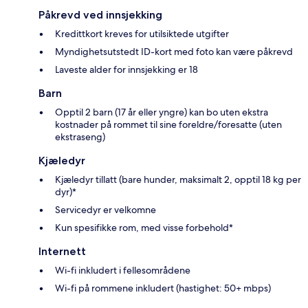
Påkrevd ved innsjekking
Kredittkort kreves for utilsiktede utgifter
Myndighetsutstedt ID-kort med foto kan være påkrevd
Laveste alder for innsjekking er 18
Barn
Opptil 2 barn (17 år eller yngre) kan bo uten ekstra
kostnader på rommet til sine foreldre/foresatte (uten
ekstraseng)
Kjæledyr
Kjæledyr tillatt (bare hunder, maksimalt 2, opptil 18 kg per
dyr)*
Servicedyr er velkomne
Kun spesifikke rom, med visse forbehold*
Internett
Wi-fi inkludert i fellesområdene
Wi-fi på rommene inkludert (hastighet: 50+ mbps)