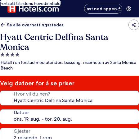
Fortsett til sidens hovedinnhold
Last ned appen
Se alle overnattingssteder
Hyatt Centric Delfina Santa
Monica
Overnattingssted
med
Hotell i en forstad med utendørs basseng, i nærheten av Santa Monica
4.0
Beach
stjerner
Velg datoer for å se priser
Hvor vil du hen?
Datoer
Gjester