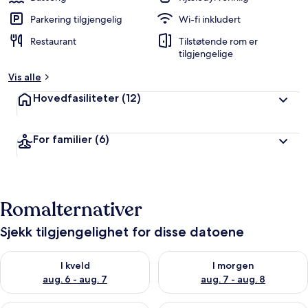
Parkering tilgjengelig
Wi-fi inkludert
Restaurant
Tilstøtende rom er
tilgjengelige
Vis alle
Hovedfasiliteter
(12)
For familier
(6)
Romalternativer
Sjekk tilgjengelighet for disse datoene
Sjekk tilgjengelighet for i kveld, aug. 6 - aug. 7
Sjekk tilgjengelighet for i mor
I kveld
I morgen
aug. 6 - aug. 7
aug. 7 - aug. 8