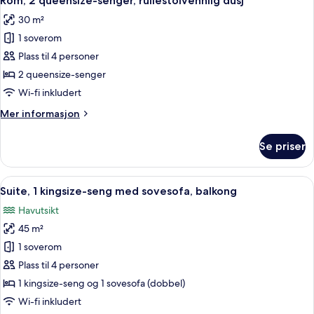
Rom, 2 queensize-senger, rullestolvennlig dusj
alle
balkong,
30 m²
havutsikt
bildene
1 soverom
av
Rom,
Plass til 4 personer
2
2 queensize-senger
queensize-
Wi-fi inkludert
senger,
Mer
Mer informasjon
rullestolvennlig
informasjon
dusj
om
Se priser
Rom,
2
queensize-
Åpne
Utsikt fra rommet
8
senger,
Suite, 1 kingsize-seng med sovesofa, balkong
alle
rullestolvennlig
Havutsikt
dusj
bildene
45 m²
av
Suite,
1 soverom
1
Plass til 4 personer
kingsize-
1 kingsize-seng og 1 sovesofa (dobbel)
seng
Wi-fi inkludert
med