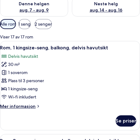
Sjekk tilgjengelighet for denne helgen, aug. 7 - aug. 9
Sjekk tilgjengelighet for neste 
Denne helgen
Neste helg
aug. 7 - aug. 9
aug. 14 - aug. 16
Tilgjengelige
Alle rom
1 seng
2 senger
filtre
for
Viser 17 av 17 rom
rom
Åpne
Sengetøy av topp kvalitet, dundyner,
4
Rom, 1 kingsize-seng, balkong, delvis havutsikt
alle
Delvis havutsikt
bildene
30 m²
av
Rom,
1 soverom
1
Plass til 3 personer
kingsize-
1 kingsize-seng
seng,
Wi-fi inkludert
balkong,
Mer
Mer informasjon
delvis
informasjon
havutsikt
om
Se priser
Rom,
1
kingsize-
Åpne
Kombinert dusj/badekar, toalettartikle
6
seng,