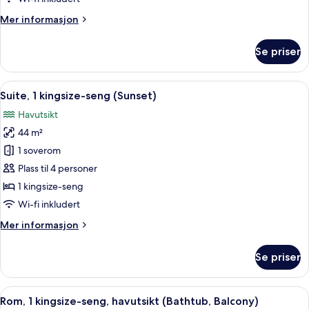
seng
Mer
Mer informasjon
informasjon
om
Se priser
Rom,
1
queensize-
Åpne
Suite, 1 kingsize-seng (Sunset) | Seng
10
seng
Suite, 1 kingsize-seng (Sunset)
alle
Havutsikt
bildene
44 m²
av
Suite,
1 soverom
1
Plass til 4 personer
kingsize-
1 kingsize-seng
seng
Wi-fi inkludert
(Sunset)
Mer
Mer informasjon
informasjon
om
Se priser
Suite,
1
kingsize-
Åpne
Sengetøy av topp kvalitet, dundyner,
6
seng
Rom, 1 kingsize-seng, havutsikt (Bathtub, Balcony)