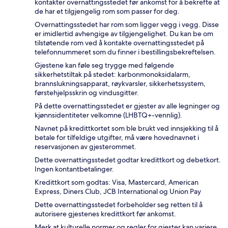
kontakter overnattingsstedet før ankomst for å bekrefte at
de har et tilgjengelig rom som passer for deg.
Overnattingsstedet har rom som ligger vegg i vegg. Disse
er imidlertid avhengige av tilgjengelighet. Du kan be om
tilstøtende rom ved å kontakte overnattingsstedet på
telefonnummeret som du finner i bestillingsbekreftelsen.
Gjestene kan føle seg trygge med følgende
sikkerhetstiltak på stedet: karbonmonoksidalarm,
brannslukningsapparat, røykvarsler, sikkerhetssystem,
førstehjelpsskrin og vindusgitter.
På dette overnattingsstedet er gjester av alle legninger og
kjønnsidentiteter velkomne (LHBTQ+-vennlig).
Navnet på kredittkortet som ble brukt ved innsjekking til å
betale for tilfeldige utgifter, må være hovednavnet i
reservasjonen av gjesterommet.
Dette overnattingsstedet godtar kredittkort og debetkort.
Ingen kontantbetalinger.
Kredittkort som godtas: Visa, Mastercard, American
Express, Diners Club, JCB International og Union Pay
Dette overnattingsstedet forbeholder seg retten til å
autorisere gjestenes kredittkort før ankomst.
Merk at kulturelle normer og regler for gjester kan variere