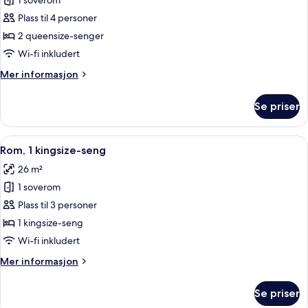
1 soverom
av
Rom,
Plass til 4 personer
2
2 queensize-senger
queensize-
Wi-fi inkludert
senger,
Mer
Mer informasjon
byutsikt
informasjon
om
Se priser
Rom,
2
queensize-
Åpne
Sengetøy av topp kvalitet, dundyner,
4
senger,
Rom, 1 kingsize-seng
alle
byutsikt
26 m²
bildene
1 soverom
av
Rom,
Plass til 3 personer
1
1 kingsize-seng
kingsize-
Wi-fi inkludert
seng
Mer
Mer informasjon
informasjon
om
Se priser
Rom,