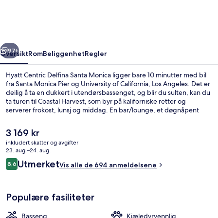
Santa
Monica
rige
Neste
97+
Oversikt
Rom
Beliggenhet
Regler
Hyatt Centric Delfina Santa Monica ligger bare 10 minutter med bil
fra Santa Monica Pier og University of California, Los Angeles. Det er
deilig å ta en dukkert i utendørsbassenget, og blir du sulten, kan du
ta turen til Coastal Harvest, som byr på kaliforniske retter og
serverer frokost, lunsj og middag. En bar/lounge, et døgnåpent
treningssenter og en terrasse er noen andre høydepunkter å se
frem til her. Mange skryter av den vennlige betjeningen og
Den
3 169 kr
beliggenheten. Du finner offentlig transport i nærheten: Downtown
nåværende
inkludert skatter og avgifter
Santa Monica Station ligger bare 10 minutter unna til fots.
prisen
23. aug.–24. aug.
Suite, 1 kingsize-seng (Sunset) | Seng
er
Anmeldelser
Utmerket
8,6
Vis alle de 694 anmeldelsene
3 169 kr
8,6 av 10 –
Populære fasiliteter
Basseng
Kjæledyrvennlig