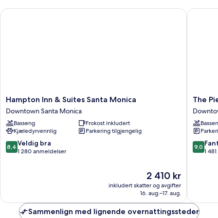
tilgjengelighetstilpasset
Hampton Inn & Suites Santa Monica
The Pier
badekar,
balkong
Hampton
The
Hampton Inn & Suites Santa Monica
The Pi
Inn
Pierside
Downtown Santa Monica
Downtow
&
Santa
Basseng
Frokost inkludert
Basse
Suites
Monica
Kjæledyrvennlig
Parkering tilgjengelig
Parker
Santa
Downto
Monica
Santa
8.4
9.0
Veldig bra
Fant
8,4
9,0
Downtown
Monica
av
av
1 280 anmeldelser
1 48
Santa
10,
10,
Monica
Veldig
Fantasti
Prisen
2 410 kr
bra,
1 481
er
inkludert skatter og avgifter
1 280
anmelde
2 410 kr
16. aug.–17. aug.
anmeldelser
Sammenlign med lignende overnattingssteder