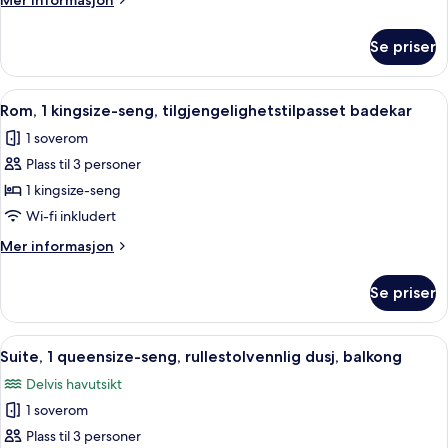
Mer informasjon
med
informasjon
sovesofa
om
Se priser
Suite,
1
kingsize-
Åpne
Sengetøy av topp kvalitet, dundyner,
5
seng
Rom, 1 kingsize-seng, tilgjengelighetstilpasset badekar
alle
med
1 soverom
sovesofa
bildene
Plass til 3 personer
av
Rom,
1 kingsize-seng
1
Wi-fi inkludert
kingsize-
Mer
Mer informasjon
seng,
informasjon
tilgjengelighetstilpasset
om
Se priser
Rom,
badekar
1
kingsize-
Åpne
Sengetøy av topp kvalitet, dundyner,
6
seng,
Suite, 1 queensize-seng, rullestolvennlig dusj, balkong
alle
tilgjengelighetstilpasset
Delvis havutsikt
badekar
bildene
1 soverom
av
Suite,
Plass til 3 personer