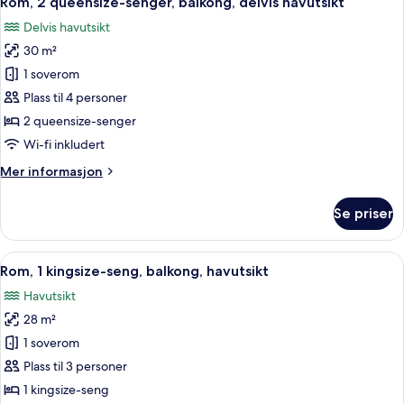
Rom, 2 queensize-senger, balkong, delvis havutsikt
alle
balkong,
Delvis havutsikt
delvis
bildene
havutsikt
30 m²
av
Rom,
1 soverom
2
Plass til 4 personer
queensize-
2 queensize-senger
senger,
Wi-fi inkludert
balkong,
Mer
Mer informasjon
delvis
informasjon
havutsikt
om
Se priser
Rom,
2
queensize-
Åpne
Rom, 1 kingsize-seng, balkong, havuts
7
senger,
Rom, 1 kingsize-seng, balkong, havutsikt
alle
balkong,
Havutsikt
delvis
bildene
havutsikt
28 m²
av
Rom,
1 soverom
1
Plass til 3 personer
kingsize-
1 kingsize-seng