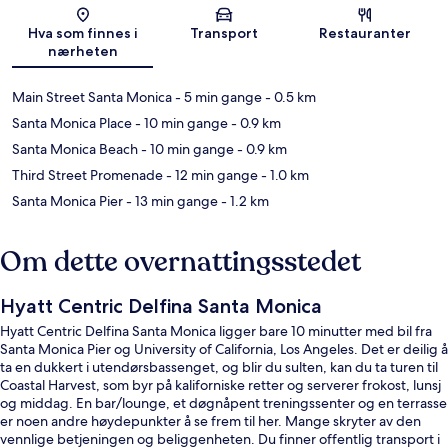
Kart
Hva som finnes i
Transport
Restauranter
nærheten
Main Street Santa Monica
- 5 min gange
- 0.5 km
Santa Monica Place
- 10 min gange
- 0.9 km
Santa Monica Beach
- 10 min gange
- 0.9 km
Third Street Promenade
- 12 min gange
- 1.0 km
Santa Monica Pier
- 13 min gange
- 1.2 km
Om dette overnattingsstedet
Hyatt Centric Delfina Santa Monica
Hyatt Centric Delfina Santa Monica ligger bare 10 minutter med bil fra
Santa Monica Pier og University of California, Los Angeles. Det er deilig å
ta en dukkert i utendørsbassenget, og blir du sulten, kan du ta turen til
Coastal Harvest, som byr på kaliforniske retter og serverer frokost, lunsj
og middag. En bar/lounge, et døgnåpent treningssenter og en terrasse
er noen andre høydepunkter å se frem til her. Mange skryter av den
vennlige betjeningen og beliggenheten. Du finner offentlig transport i