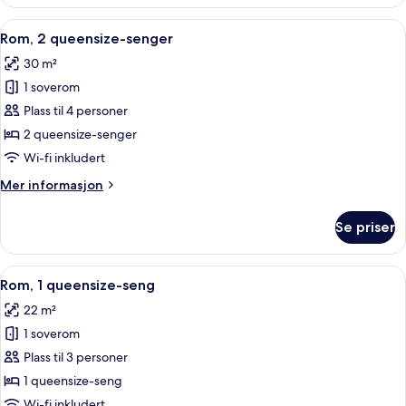
1
kingsize-
Åpne
Sengetøy av topp kvalitet, dundyner,
5
seng
Rom, 2 queensize-senger
alle
30 m²
bildene
1 soverom
av
Rom,
Plass til 4 personer
2
2 queensize-senger
queensize-
Wi-fi inkludert
senger
Mer
Mer informasjon
informasjon
om
Se priser
Rom,
2
queensize-
Åpne
Rom, 1 queensize-seng | Sengetøy av 
4
senger
Rom, 1 queensize-seng
alle
22 m²
bildene
1 soverom
av
Rom,
Plass til 3 personer
1
1 queensize-seng
queensize-
Wi-fi inkludert