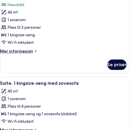
alle
(Sunset)
Havutsikt
bildene
46 m²
av
Rom,
1 soverom
1
Plass til 3 personer
kingsize-
1 kingsize-seng
seng,
Wi-fi inkludert
havutsikt
Mer
Mer informasjon
(Bathtub,
informasjon
Balcony)
om
Se priser
Rom,
1
kingsize-
Åpne
Suite, 1 kingsize-seng med sovesofa |
6
seng,
Suite, 1 kingsize-seng med sovesofa
alle
havutsikt
45 m²
(Bathtub,
bildene
Balcony)
1 soverom
av
Suite,
Plass til 4 personer
1
1 kingsize-seng og 1 sovesofa (dobbel)
kingsize-
Wi-fi inkludert
seng
Mer