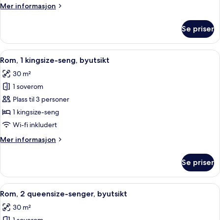
Mer
Mer informasjon
sovesofa,
informasjon
balkong
om
Se priser
Suite,
1
kingsize-
Åpne
Sengetøy av topp kvalitet, dundyner,
7
seng
Rom, 1 kingsize-seng, byutsikt
alle
med
30 m²
sovesofa,
bildene
balkong
1 soverom
av
Rom,
Plass til 3 personer
1
1 kingsize-seng
kingsize-
Wi-fi inkludert
seng,
Mer
Mer informasjon
byutsikt
informasjon
om
Se priser
Rom,
1
kingsize-
Åpne
Sengetøy av topp kvalitet, dundyner,
6
seng,
Rom, 2 queensize-senger, byutsikt
alle
byutsikt
30 m²
bildene