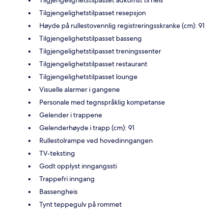
Tilgjengelighetstilpasset adkomst til heis
Tilgjengelighetstilpasset resepsjon
Høyde på rullestovennlig registreringsskranke (cm): 91
Tilgjengelighetstilpasset basseng
Tilgjengelighetstilpasset treningssenter
Tilgjengelighetstilpasset restaurant
Tilgjengelighetstilpasset lounge
Visuelle alarmer i gangene
Personale med tegnspråklig kompetanse
Gelender i trappene
Gelenderhøyde i trapp (cm): 91
Rullestolrampe ved hovedinngangen
TV-teksting
Godt opplyst inngangssti
Trappefri inngang
Bassengheis
Tynt teppegulv på rommet