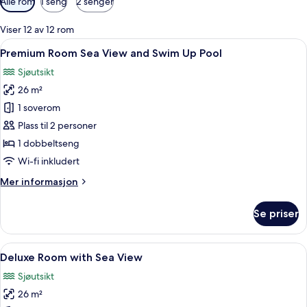
Alle rom
1 seng
2 senger
filtre
for
Viser 12 av 12 rom
rom
Åpne
Premium Room Sea View and Swim Up Po
6
Premium Room Sea View and Swim Up Pool
alle
Sjøutsikt
bildene
26 m²
av
Premium
1 soverom
Room
Plass til 2 personer
Sea
1 dobbeltseng
View
Wi-fi inkludert
and
Mer
Mer informasjon
Swim
informasjon
Up
om
Se priser
Pool
Premium
Room
Sea
Åpne
Deluxe Room with Sea View | Safe på r
9
View
Deluxe Room with Sea View
alle
and
Sjøutsikt
Swim
bildene
Up
26 m²
av
Pool