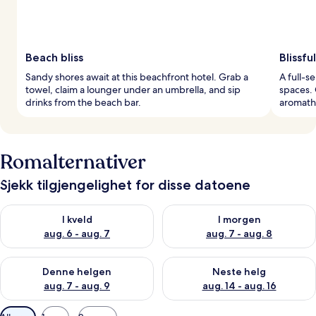
Beach bliss
Blissf
Sandy shores await at this beachfront hotel. Grab a
A full-s
towel, claim a lounger under an umbrella, and sip
spaces. 
drinks from the beach bar.
aromathe
Romalternativer
Sjekk tilgjengelighet for disse datoene
Sjekk tilgjengelighet for i kveld, aug. 6 - aug. 7
Sjekk tilgjengelighet for i mor
I kveld
I morgen
aug. 6 - aug. 7
aug. 7 - aug. 8
Sjekk tilgjengelighet for denne helgen, aug. 7 - aug. 9
Sjekk tilgjengelighet for neste 
Denne helgen
Neste helg
aug. 7 - aug. 9
aug. 14 - aug. 16
Tilgjengelige