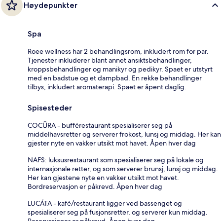
Høydepunkter
Spa
Roee wellness har 2 behandlingsrom, inkludert rom for par.
Tjenester inkluderer blant annet ansiktsbehandlinger,
kroppsbehandlinger og manikyr og pedikyr. Spaet er utstyrt
med en badstue og et dampbad. En rekke behandlinger
tilbys, inkludert aromaterapi. Spaet er åpent daglig.
Spisesteder
COCŪRA - bufférestaurant spesialiserer seg på
middelhavsretter og serverer frokost, lunsj og middag. Her kan
gjester nyte en vakker utsikt mot havet. Åpen hver dag
NAFS: luksusrestaurant som spesialiserer seg på lokale og
internasjonale retter, og som serverer brunsj, lunsj og middag.
Her kan gjestene nyte en vakker utsikt mot havet.
Bordreservasjon er påkrevd. Åpen hver dag
LUCÁTA - kafé/restaurant ligger ved bassenget og
spesialiserer seg på fusjonsretter, og serverer kun middag.
Reservasjoner er påkrevd. Åpen hver dag