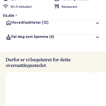
Wi-fi inkludert
Restaurant
Vis alle
Hovedfasiliteter
(12)
Føl deg som hjemme
(6)
Derfor er vi begeistret for dette
overnattingsstedet