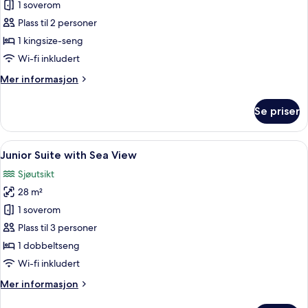
Deluxe
1 soverom
Room
Plass til 2 personer
with
1 kingsize-seng
Sea
Wi-fi inkludert
View
Mer
Mer informasjon
informasjon
om
Se priser
Deluxe
Room
with
Åpne
Safe på rommet, wi-fi (inkludert) og 
5
Sea
Junior Suite with Sea View
alle
View
Sjøutsikt
bildene
28 m²
av
Junior
1 soverom
Suite
Plass til 3 personer
with
1 dobbeltseng
Sea
Wi-fi inkludert
View
Mer
Mer informasjon
informasjon
om