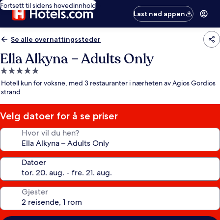
Fortsett til sidens hovedinnhold
Last ned appen
Se alle overnattingssteder
Ella Alkyna – Adults Only
Overnattingssted
med
Hotell kun for voksne, med 3 restauranter i nærheten av Agios Gordios
5.0
strand
stjerner
Velg datoer for å se priser
Hvor vil du hen?
Datoer
Gjester