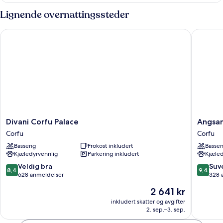
Lignende overnattingssteder
Divani Corfu Palace
Angsana 
Divani
Angsan
Divani Corfu Palace
Angsan
Corfu
Corfu
Corfu
Corfu
Palace
Resort
Basseng
Frokost inkludert
Basse
Corfu
&
Kjæledyrvennlig
Parkering inkludert
Kjæled
Spa
Corfu
8.4
9.4
Veldig bra
Suv
8,4
9,4
av
av
628 anmeldelser
328 
10,
10,
Prisen
2 641 kr
Veldig
Suveren
er
bra,
328
inkludert skatter og avgifter
2 641 kr
2. sep.–3. sep.
628
anmelde
anmeldelser