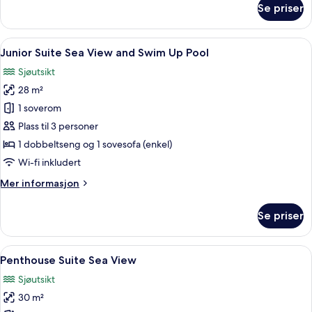
Se priser
Junior
Suite
with
Åpne
Safe på rommet, wi-fi (inkludert) og 
5
Sea
Junior Suite Sea View and Swim Up Pool
alle
View
Sjøutsikt
bildene
28 m²
av
Junior
1 soverom
Suite
Plass til 3 personer
Sea
1 dobbeltseng og 1 sovesofa (enkel)
View
Wi-fi inkludert
and
Mer
Mer informasjon
Swim
informasjon
Up
om
Se priser
Pool
Junior
Suite
Sea
Åpne
Penthouse Suite Sea View | Safe på ro
6
View
Penthouse Suite Sea View
alle
and
Sjøutsikt
Swim
bildene
Up
30 m²
av
Pool