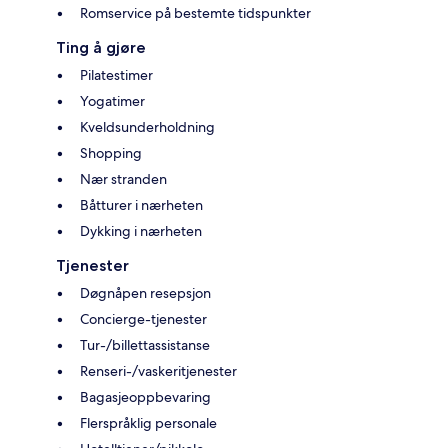
Romservice på bestemte tidspunkter
Ting å gjøre
Pilatestimer
Yogatimer
Kveldsunderholdning
Shopping
Nær stranden
Båtturer i nærheten
Dykking i nærheten
Tjenester
Døgnåpen resepsjon
Concierge-tjenester
Tur-/billettassistanse
Renseri-/vaskeritjenester
Bagasjeoppbevaring
Flerspråklig personale