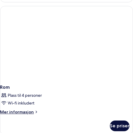
Rom
Plass til 4 personer
Wi-fi inkludert
Mer
Mer informasjon
informasjon
om
Se priser
Rom