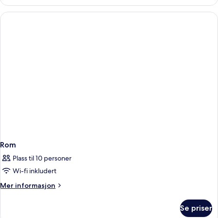
–
comfort
Rom
Plass til 10 personer
Wi-fi inkludert
Mer
Mer informasjon
informasjon
om
Se priser
Rom