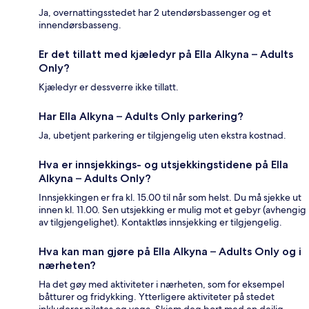
Ja, overnattingsstedet har 2 utendørsbassenger og et
innendørsbasseng.
Er det tillatt med kjæledyr på Ella Alkyna – Adults
Only?
Kjæledyr er dessverre ikke tillatt.
Har Ella Alkyna – Adults Only parkering?
Ja, ubetjent parkering er tilgjengelig uten ekstra kostnad.
Hva er innsjekkings- og utsjekkingstidene på Ella
Alkyna – Adults Only?
Innsjekkingen er fra kl. 15.00 til når som helst. Du må sjekke ut
innen kl. 11.00. Sen utsjekking er mulig mot et gebyr (avhengig
av tilgjengelighet). Kontaktløs innsjekking er tilgjengelig.
Hva kan man gjøre på Ella Alkyna – Adults Only og i
nærheten?
Ha det gøy med aktiviteter i nærheten, som for eksempel
båtturer og fridykking. Ytterligere aktiviteter på stedet
inkluderer pilates og yoga. Skjem deg bort med en deilig