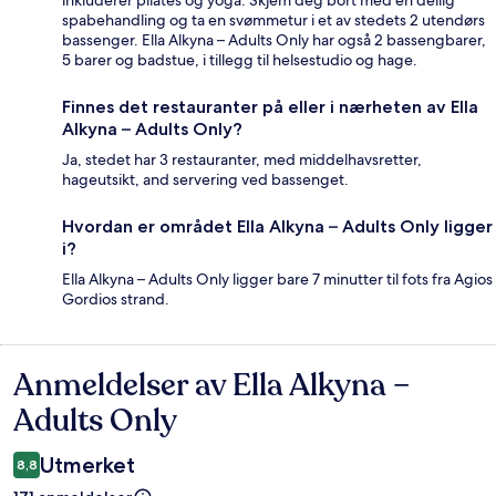
spabehandling og ta en svømmetur i et av stedets 2 utendørs
bassenger. Ella Alkyna – Adults Only har også 2 bassengbarer,
5 barer og badstue, i tillegg til helsestudio og hage.
Finnes det restauranter på eller i nærheten av Ella
Alkyna – Adults Only?
Ja, stedet har 3 restauranter, med middelhavsretter,
hageutsikt, and servering ved bassenget.
Hvordan er området Ella Alkyna – Adults Only ligger
i?
Ella Alkyna – Adults Only ligger bare 7 minutter til fots fra Agios
Gordios strand.
Anmeldelser av Ella Alkyna –
Anmeldelser
Adults Only
Utmerket
8,8