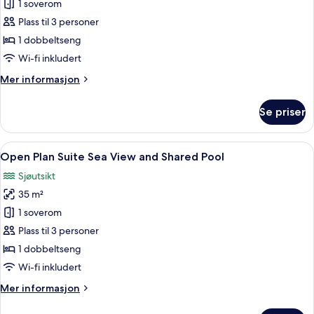
Penthouse
1 soverom
Suite
Plass til 3 personer
Sea
1 dobbeltseng
View
Wi-fi inkludert
Mer
Mer informasjon
informasjon
om
Se priser
Penthouse
Suite
Sea
Åpne
Safe på rommet, wi-fi (inkludert) og 
5
View
Open Plan Suite Sea View and Shared Pool
alle
Sjøutsikt
bildene
35 m²
av
Open
1 soverom
Plan
Plass til 3 personer
Suite
1 dobbeltseng
Sea
Wi-fi inkludert
View
Mer
Mer informasjon
and
informasjon
Shared
om