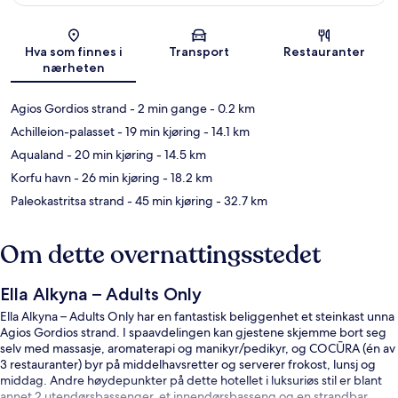
Kart
Hva som finnes i
Transport
Restauranter
nærheten
Agios Gordios strand
- 2 min gange
- 0.2 km
Achilleion-palasset
- 19 min kjøring
- 14.1 km
Aqualand
- 20 min kjøring
- 14.5 km
Korfu havn
- 26 min kjøring
- 18.2 km
Paleokastritsa strand
- 45 min kjøring
- 32.7 km
Om dette overnattingsstedet
Ella Alkyna – Adults Only
Ella Alkyna – Adults Only har en fantastisk beliggenhet et steinkast unna
Agios Gordios strand. I spaavdelingen kan gjestene skjemme bort seg
selv med massasje, aromaterapi og manikyr/pedikyr, og COCŪRA (én av
3 restauranter) byr på middelhavsretter og serverer frokost, lunsj og
middag. Andre høydepunkter på dette hotellet i luksuriøs stil er blant
annet 2 utendørsbassenger, et innendørsbasseng og en strandbar.