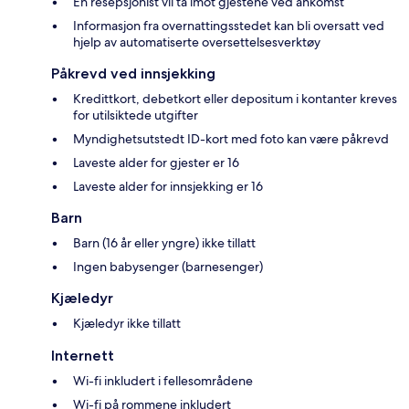
En resepsjonist vil ta imot gjestene ved ankomst
Informasjon fra overnattingsstedet kan bli oversatt ved
hjelp av automatiserte oversettelsesverktøy
Påkrevd ved innsjekking
Kredittkort, debetkort eller depositum i kontanter kreves
for utilsiktede utgifter
Myndighetsutstedt ID-kort med foto kan være påkrevd
Laveste alder for gjester er 16
Laveste alder for innsjekking er 16
Barn
Barn (16 år eller yngre) ikke tillatt
Ingen babysenger (barnesenger)
Kjæledyr
Kjæledyr ikke tillatt
Internett
Wi-fi inkludert i fellesområdene
Wi-fi på rommene inkludert