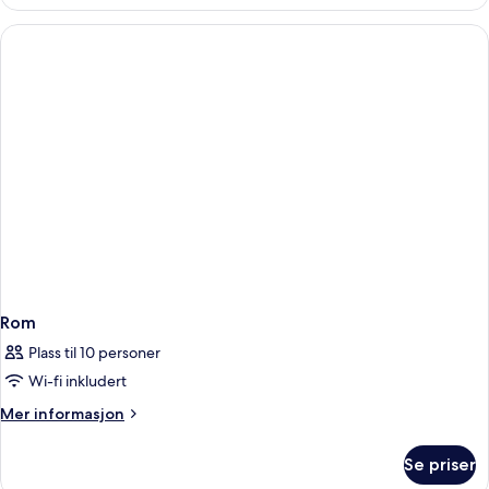
Rom
Plass til 10 personer
Wi-fi inkludert
Mer
Mer informasjon
informasjon
om
Se priser
Rom