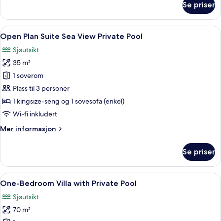
Se priser
Pool
Open
Plan
Suite
Åpne
Open Plan Suite Sea View Private Pool 
11
Sea
Open Plan Suite Sea View Private Pool
alle
View
Sjøutsikt
and
bildene
Shared
35 m²
av
Pool
Open
1 soverom
Plan
Plass til 3 personer
Suite
1 kingsize-seng og 1 sovesofa (enkel)
Sea
Wi-fi inkludert
View
Mer
Mer informasjon
Private
informasjon
Pool
om
Se priser
Open
Plan
Suite
Åpne
One-Bedroom Villa with Private Pool |
16
Sea
One-Bedroom Villa with Private Pool
alle
View
Sjøutsikt
Private
bildene
Pool
70 m²
av