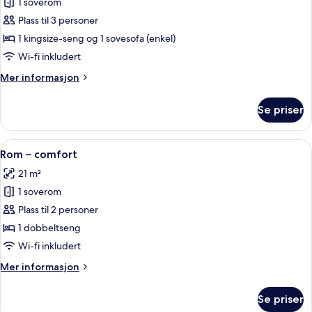
One-
1 soverom
Bedroom
Plass til 3 personer
Villa
1 kingsize-seng og 1 sovesofa (enkel)
with
Wi-fi inkludert
Private
Mer
Mer informasjon
Pool
informasjon
om
Se priser
One-
Bedroom
Villa
Åpne
Safe på rommet, wi-fi (inkludert) og 
4
with
Rom – comfort
alle
Private
21 m²
Pool
bildene
1 soverom
av
Rom
Plass til 2 personer
–
1 dobbeltseng
comfort
Wi-fi inkludert
Mer
Mer informasjon
informasjon
om
Se priser
Rom