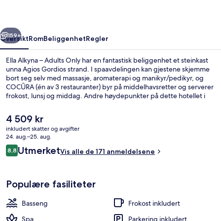
Only
rige
Neste
159+
Oversikt
Rom
Beliggenhet
Regler
Ella Alkyna – Adults Only har en fantastisk beliggenhet et steinkast
unna Agios Gordios strand. I spaavdelingen kan gjestene skjemme
bort seg selv med massasje, aromaterapi og manikyr/pedikyr, og
COCŪRA (én av 3 restauranter) byr på middelhavsretter og serverer
frokost, lunsj og middag. Andre høydepunkter på dette hotellet i
luksuriøs stil er blant annet 2 utendørsbassenger, et
innendørsbasseng og en strandbar. Andre reisende skryter av blant
Den
4 509 kr
annet den vennlige betjeningen.
nåværende
inkludert skatter og avgifter
prisen
24. aug.–25. aug.
3 restauranter: frokost, lunsj, middag 
er
Anmeldelser
Utmerket
8,8
Vis alle de 171 anmeldelsene
4 509 kr
8,8 av 10 –
Populære fasiliteter
Basseng
Frokost inkludert
Spa
Parkering inkludert