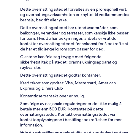
Dette overnattingsstedet forvaltes av en profesjonell vert,
og overnattingsvirksomheten er knyttet til vedkommendes
bransje, bedrift eller yrke.
Dette overnattingsstedet har utendørsområder, som
balkonger, verandaer og terrasser, som kanskje ikke passer
for barn. Hvis du har bekymringer, anbefaler vi at du
kontakter overnattingsstedet før ankomst for å bekrefte at
de har et tilgjengelig rom som passer for deg.
Gjestene kan føle seg trygge med følgende
sikkerhetstiltak på stedet: brannslukningsapparat og
røykvarsler.
Dette overnattingsstedet godtar kontanter.
Kredittkort som godtas: Visa, Mastercard, American
Express og Diners Club
Kontantløse transaksjoner er mulig.
Som følge av nasjonale reguleringer er det ikke mulig å
betale mer enn 500 EUR i kontanter på dette
overnattingsstedet. Kontakt overnattingsstedet via
kontaktopplysningene i bestillingsbekreftelsen for mer
informasjon.
Hvis du avbestiller oppholdet ditt, er du underlagt vertens