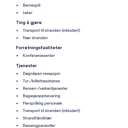
Barnespill
Leker
Ting å gjøre
Transport til stranden (inkludert)
Nær stranden
Forretningsfasiliteter
Konferansesenter
Tjenester
Døgnåpen resepsjon
Tur-/billettassistanse
Renseri-/vaskeritjenester
Bagasjeoppbevaring
Flerspråklig personale
Transport til stranden (inkludert)
Strandhåndklær
Bassengparasoller