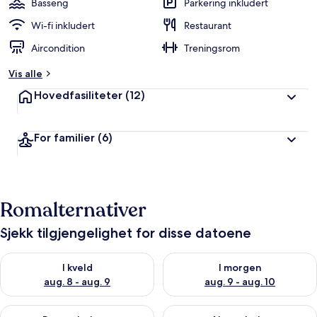
Basseng
Parkering inkludert
Wi-fi inkludert
Restaurant
Aircondition
Treningsrom
Vis alle
Hovedfasiliteter
(12)
For familier
(6)
Romalternativer
Sjekk tilgjengelighet for disse datoene
Sjekk tilgjengelighet for i kveld, aug. 8 - aug. 9
Sjekk tilgjengelighet for i mor
I kveld
I morgen
aug. 8 - aug. 9
aug. 9 - aug. 10
Sjekk tilgjengelighet for denne helgen, aug. 14 - aug. 16
Sjekk tilgjengelighet for neste