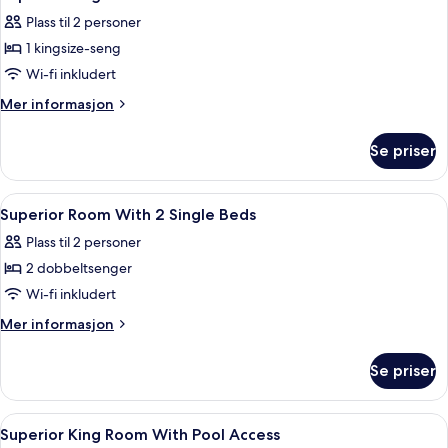
alle
kingsize-
Plass til 2 personer
seng,
bildene
adgang
1 kingsize-seng
av
til
Superior
Wi-fi inkludert
basseng
King
Mer
Mer informasjon
Room
informasjon
om
Se priser
Superior
King
Room
Åpne
Toalettartikler (inkludert), hårføner, 
1
Superior Room With 2 Single Beds
alle
Plass til 2 personer
bildene
2 dobbeltsenger
av
Superior
Wi-fi inkludert
Room
Mer
Mer informasjon
With
informasjon
om
2
Se priser
Superior
Single
Room
Beds
With
Åpne
Dundyner, minibar, safe på rommet og
2
2
Superior King Room With Pool Access
alle