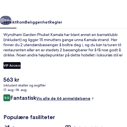
rige
Neste
99+
Oversikt
Rom
Beliggenhet
Regler
Wyndham Garden Phuket Kamala har blant annet en barneklubb
(inkludert) og ligger 15 minutters gange unna Kamala strand. Her
finner du 2 utendørsbassenger å boltre deg i, og du kan ta turen til
restauranten eller en av stedets 2 bassengbarer for å få noe godt å
drikke. Noen andre høydepunkter på dette hotellet i luksuriøs stil er
2 barer/lounger, et treningssenter og et barnebasseng.
VIP Access
Den
563 kr
Suite – deluxe, 1 soverom, havutsikt |
nåværende
inkludert skatter og avgifter
prisen
17. aug.–18. aug.
er
Anmeldelser
Fantastisk
9,0
Vis alle de 66 anmeldelsene
563 kr
9,0 av 10 –
Populære fasiliteter