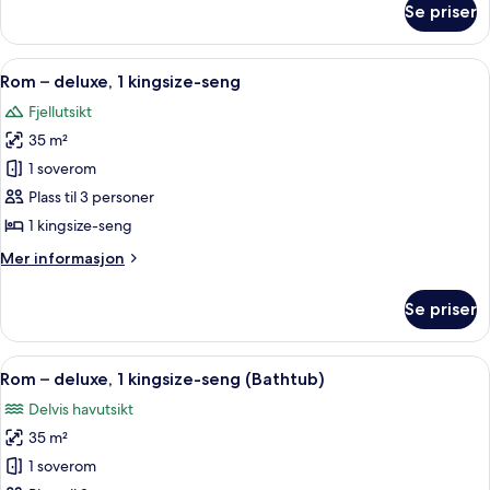
kingsize-
Se priser
Rom
seng,
–
adgang
superior,
Åpne
Dundyner, minibar, safe på rommet og
til
7
1
Rom – deluxe, 1 kingsize-seng
alle
kingsize-
basseng
Fjellutsikt
seng,
bildene
adgang
35 m²
av
til
Rom
1 soverom
basseng
–
Plass til 3 personer
deluxe,
1 kingsize-seng
1
Mer
Mer informasjon
kingsize-
informasjon
seng
om
Se priser
Rom
–
deluxe,
Åpne
Rom – deluxe, 1 kingsize-seng (Bathtu
6
1
Rom – deluxe, 1 kingsize-seng (Bathtub)
alle
kingsize-
Delvis havutsikt
seng
bildene
35 m²
av
Rom
1 soverom