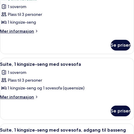
havutsikt
bildene
1 soverom
av
Suite
Plass til 3 personer
–
1 kingsize-seng
deluxe,
Mer
Mer informasjon
1
informasjon
soverom,
om
Se priser
Suite
adgang
–
til
deluxe,
Åpne
Suite, 1 kingsize-seng med sovesofa |
basseng
6
1
Suite, 1 kingsize-seng med sovesofa
alle
soverom,
1 soverom
adgang
bildene
til
Plass til 3 personer
av
basseng
Suite,
1 kingsize-seng og 1 sovesofa (queensize)
1
Mer
Mer informasjon
kingsize-
informasjon
om
seng
Se priser
Suite,
med
1
sovesofa
kingsize-
Åpne
Suite, 1 kingsize-seng med sovesofa, 
8
seng
Suite, 1 kingsize-seng med sovesofa, adgang til basseng
alle