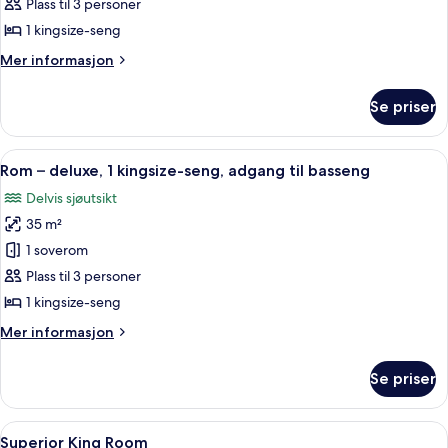
–
Plass til 3 personer
deluxe,
1 kingsize-seng
1
Mer
Mer informasjon
kingsize-
informasjon
seng
om
Se priser
Rom
(Bathtub)
–
deluxe,
Åpne
Rom – deluxe, 1 kingsize-seng, adgang
8
1
Rom – deluxe, 1 kingsize-seng, adgang til basseng
alle
kingsize-
Delvis sjøutsikt
seng
bildene
(Bathtub)
35 m²
av
Rom
1 soverom
–
Plass til 3 personer
deluxe,
1 kingsize-seng
1
Mer
Mer informasjon
kingsize-
informasjon
seng,
om
Se priser
Rom
adgang
–
til
deluxe,
Åpne
Dundyner, minibar, safe på rommet og
basseng
5
1
Superior King Room