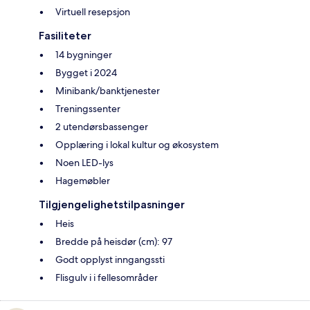
Virtuell resepsjon
Fasiliteter
14 bygninger
Bygget i 2024
Minibank/banktjenester
Treningssenter
2 utendørsbassenger
Opplæring i lokal kultur og økosystem
Noen LED-lys
Hagemøbler
Tilgjengelighetstilpasninger
Heis
Bredde på heisdør (cm): 97
Godt opplyst inngangssti
Flisgulv i i fellesområder