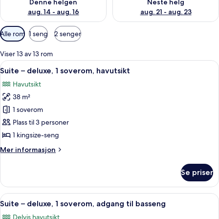
Denne helgen
Neste helg
aug. 14 - aug. 16
aug. 21 - aug. 23
Tilgjengelige
Alle rom
1 seng
2 senger
filtre
for
Viser 13 av 13 rom
rom
Åpne
Suite – deluxe, 1 soverom, havutsikt |
9
Suite – deluxe, 1 soverom, havutsikt
alle
Havutsikt
bildene
38 m²
av
Suite
1 soverom
–
Plass til 3 personer
deluxe,
1 kingsize-seng
1
Mer
Mer informasjon
soverom,
informasjon
havutsikt
om
Se priser
Suite
–
deluxe,
Åpne
Suite – deluxe, 1 soverom, adgang til
8
1
Suite – deluxe, 1 soverom, adgang til basseng
alle
soverom,
Delvis havutsikt