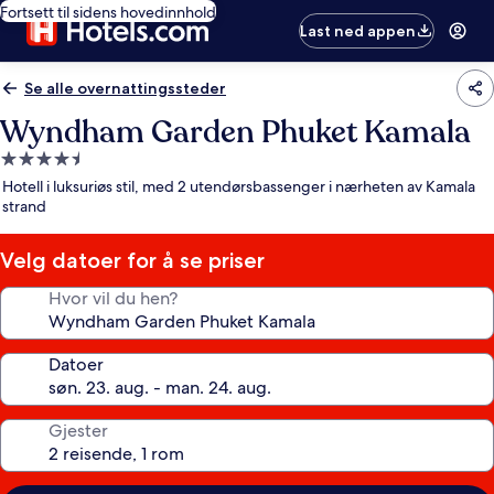
Fortsett til sidens hovedinnhold
Last ned appen
Se alle overnattingssteder
Wyndham Garden Phuket Kamala
Overnattingssted
med
Hotell i luksuriøs stil, med 2 utendørsbassenger i nærheten av Kamala
4.5
strand
stjerner
Velg datoer for å se priser
Hvor vil du hen?
Datoer
Gjester