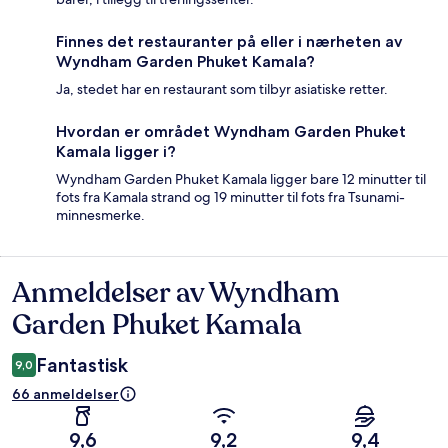
Finnes det restauranter på eller i nærheten av
Wyndham Garden Phuket Kamala?
Ja, stedet har en restaurant som tilbyr asiatiske retter.
Hvordan er området Wyndham Garden Phuket
Kamala ligger i?
Wyndham Garden Phuket Kamala ligger bare 12 minutter til
fots fra Kamala strand og 19 minutter til fots fra Tsunami-
minnesmerke.
Anmeldelser av Wyndham
Anmeldelser
Garden Phuket Kamala
Fantastisk
9,0
66 anmeldelser
9,6
9,2
9,4