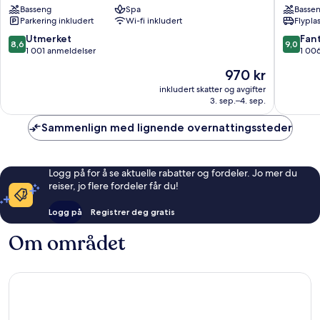
Basseng
Spa
Basse
Kalim
Hotel
Parkering inkludert
Wi-fi inkludert
Flypla
Bay
&
Kamala
Villas
8.6
9.0
Utmerket
Fant
8,6
9,0
Kamala
av
av
1 001 anmeldelser
1 00
10,
10,
Prisen
970 kr
Utmerket,
Fantasti
er
1 001
1 006
inkludert skatter og avgifter
970 kr
3. sep.–4. sep.
anmeldelser
anmelde
Sammenlign med lignende overnattingssteder
Logg på for å se aktuelle rabatter og fordeler. Jo mer du
reiser, jo flere fordeler får du!
Logg på
Registrer deg gratis
Om området