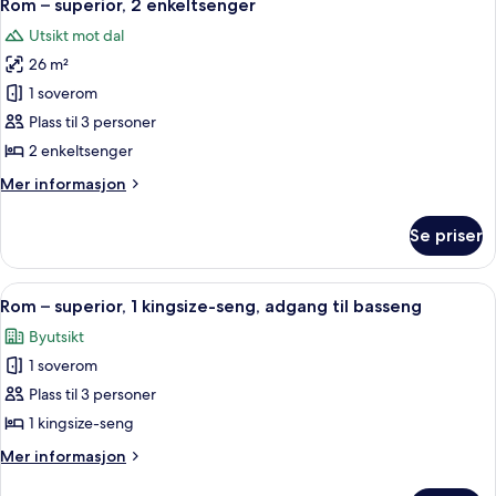
5
1
Rom – superior, 2 enkeltsenger
alle
kingsize-
Utsikt mot dal
seng
bildene
26 m²
av
Rom
1 soverom
–
Plass til 3 personer
superior,
2 enkeltsenger
2
Mer
Mer informasjon
enkeltsenger
informasjon
om
Se priser
Rom
–
superior,
Åpne
Rom – superior, 1 kingsize-seng, adgan
7
2
Rom – superior, 1 kingsize-seng, adgang til basseng
alle
enkeltsenger
Byutsikt
bildene
1 soverom
av
Rom
Plass til 3 personer
–
1 kingsize-seng
superior,
Mer
Mer informasjon
1
informasjon
om