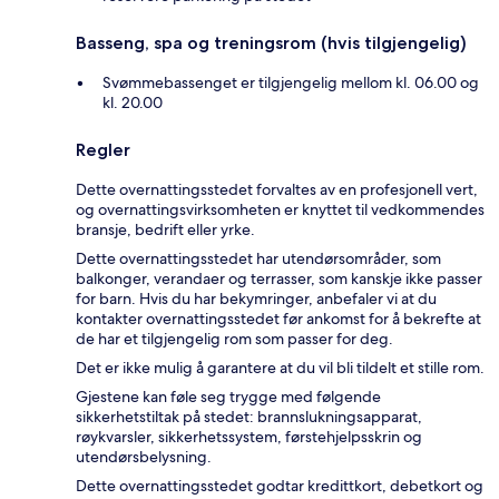
Basseng, spa og treningsrom (hvis tilgjengelig)
Svømmebassenget er tilgjengelig mellom kl. 06.00 og
kl. 20.00
Regler
Dette overnattingsstedet forvaltes av en profesjonell vert,
og overnattingsvirksomheten er knyttet til vedkommendes
bransje, bedrift eller yrke.
Dette overnattingsstedet har utendørsområder, som
balkonger, verandaer og terrasser, som kanskje ikke passer
for barn. Hvis du har bekymringer, anbefaler vi at du
kontakter overnattingsstedet før ankomst for å bekrefte at
de har et tilgjengelig rom som passer for deg.
Det er ikke mulig å garantere at du vil bli tildelt et stille rom.
Gjestene kan føle seg trygge med følgende
sikkerhetstiltak på stedet: brannslukningsapparat,
røykvarsler, sikkerhetssystem, førstehjelpsskrin og
utendørsbelysning.
Dette overnattingsstedet godtar kredittkort, debetkort og