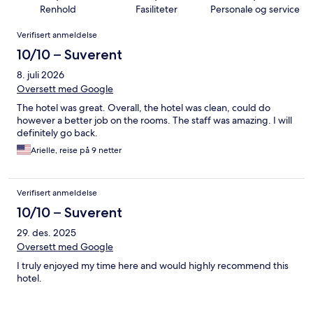
Renhold
Fasiliteter
Personale og service
Anmeldelser
Verifisert anmeldelse
10/10 – Suverent
8. juli 2026
Oversett med Google
The hotel was great. Overall, the hotel was clean, could do
however a better job on the rooms. The staff was amazing. I will
definitely go back.
Arielle, reise på 9 netter
Verifisert anmeldelse
10/10 – Suverent
29. des. 2025
Oversett med Google
I truly enjoyed my time here and would highly recommend this
hotel.