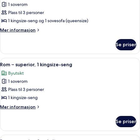
med
1 soverom
sovesofa
bildene
Plass til 3 personer
av
Suite,
1 kingsize-seng og 1 sovesofa (queensize)
1
Mer
Mer informasjon
kingsize-
informasjon
om
seng
Se priser
Suite,
med
1
sovesofa,
kingsize-
Åpne
Rom – superior, 1 kingsize-seng | Dun
6
adgang
seng
Rom – superior, 1 kingsize-seng
alle
med
til
Byutsikt
sovesofa,
bildene
basseng
adgang
1 soverom
av
til
Rom
Plass til 3 personer
basseng
–
1 kingsize-seng
superior,
Mer
Mer informasjon
1
informasjon
kingsize-
om
Se priser
Rom
seng
–
superior,
Åpne
Rom – superior, 2 enkeltsenger | Dund