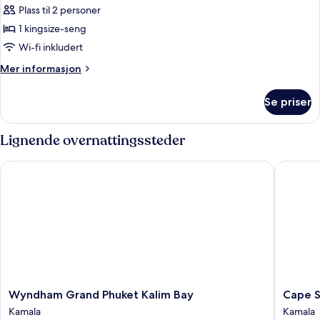
Single
Plass til 2 personer
Beds
bildene
1 kingsize-seng
av
Superior
Wi-fi inkludert
King
Mer
Mer informasjon
Room
informasjon
om
With
Se priser
Superior
Pool
King
Access
Room
Lignende overnattingssteder
With
Pool
Wyndham Grand Phuket Kalim Bay
Cape Sie
Access
Wyndham
Cape
Wyndham Grand Phuket Kalim Bay
Cape S
Grand
Sienna
Kamala
Kamala
Phuket
Gourme