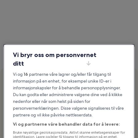
Vi bryr oss om personvernet
ditt
Raske rabatter.
Vi og
16
partnerne våre lagrer og/eller får tilgang til
Bo 10 netter og få 1 bonusnatt i
informasjon på en enhet, for eksempel unike ID-er i
Fleksible fordeler.
Hotels.comCash
informasjonskapsler for å behandle personopplysninger.
Få medlemspriser på hundretusenvis av hoteller og
Du kan godta eller administrere valgene dine ved å klikke
Hotels.comCash du kan du bruke akkurat som det
nedenfor eller når som helst på siden for
passer deg.
personvernerklæringen. Disse valgene signaliseres til våre
partnere og vil ikke påvirke nettleserdata.
Etter 10 netter får du 10 % tilbake i
Vi og partnerne våre behandler data for å levere:
Hotels.comCash
Bruke nøyaktige geolokasjonsdata. Aktivt skanne enhetsegenskaper for
identifikasjon. Lagre og/eller få tilgang til informasjon på en enhet.