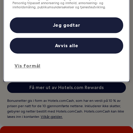
Personlig tilpasset annonsering og innhold, annonsering- og
innholdsmåling, publikumsundersøkelser og tjenesteutvikling.
Liste over partnere (leverandører)
10 kr i Hotels.comCash = 10 kr som du kan
Jeg godtar
bruke på kvalifiserte hoteller
Avvis alle
Bruk alt du har tjent med én gang (på
Vis formål
datoene du vil), eller sett av litt til senere
Få mer ut av Hotels.com Rewards
Bonusnetter gis i form av Hotels.comCash, som har en verdi på 10 % av
prisen per natt for de 10 gjennomførte nettene. Inkluderer ikke skatter,
gebyrer og netter bestilt med Hotels.comCash. Hotels.comCash kan ikke
løses inn i kontanter.
Vilkår gjelder.