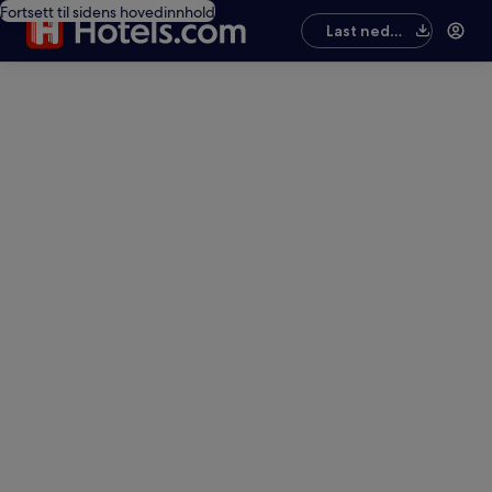
Fortsett til sidens hovedinnhold
Last ned
appen