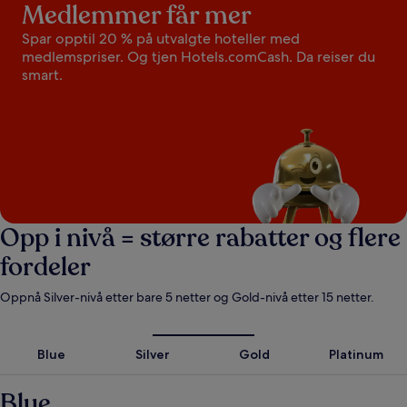
Medlemmer får mer
Spar opptil 20 % på utvalgte hoteller med
medlemspriser. Og tjen Hotels.comCash. Da reiser du
smart.
Opp i nivå = større rabatter og flere
fordeler
Oppnå Silver-nivå etter bare 5 netter og Gold-nivå etter 15 netter.
Blue
Silver
Gold
Platinum
Blue