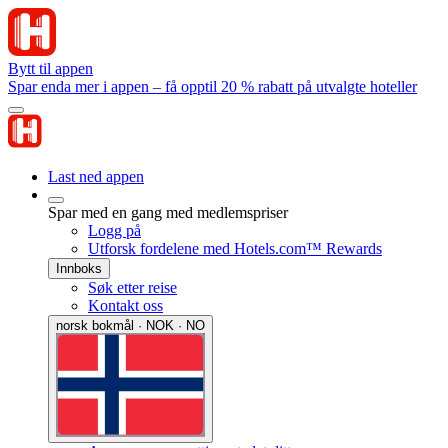
Bytt til appen
Spar enda mer i appen – få opptil 20 % rabatt på utvalgte hoteller
Last ned appen
Spar med en gang med medlemspriser
Logg på
Utforsk fordelene med Hotels.com™ Rewards
Innboks
Søk etter reise
Kontakt oss
norsk bokmål · NOK · NO