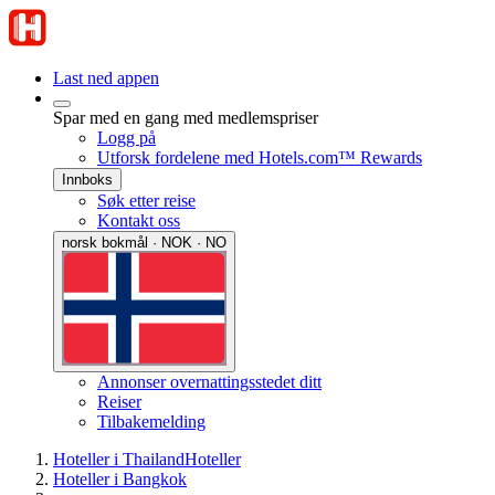
Last ned appen
Spar med en gang med medlemspriser
Logg på
Utforsk fordelene med Hotels.com™ Rewards
Innboks
Søk etter reise
Kontakt oss
norsk bokmål · NOK · NO
Annonser overnattingsstedet ditt
Reiser
Tilbakemelding
Hoteller i Thailand
Hoteller
Hoteller i Bangkok