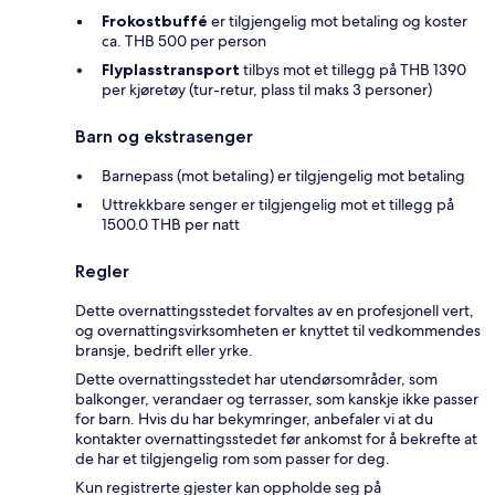
Frokostbuffé
er tilgjengelig mot betaling og koster
ca. THB 500 per person
Flyplasstransport
tilbys mot et tillegg på THB 1390
per kjøretøy (tur-retur, plass til maks 3 personer)
Barn og ekstrasenger
Barnepass (mot betaling) er tilgjengelig mot betaling
Uttrekkbare senger er tilgjengelig mot et tillegg på
1500.0 THB per natt
Regler
Dette overnattingsstedet forvaltes av en profesjonell vert,
og overnattingsvirksomheten er knyttet til vedkommendes
bransje, bedrift eller yrke.
Dette overnattingsstedet har utendørsområder, som
balkonger, verandaer og terrasser, som kanskje ikke passer
for barn. Hvis du har bekymringer, anbefaler vi at du
kontakter overnattingsstedet før ankomst for å bekrefte at
de har et tilgjengelig rom som passer for deg.
Kun registrerte gjester kan oppholde seg på