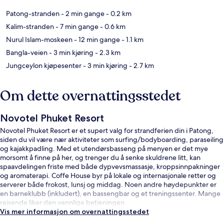
Patong-stranden
- 2 min gange
- 0.2 km
Kalim-stranden
- 7 min gange
- 0.6 km
Nurul Islam-moskeen
- 12 min gange
- 1.1 km
Bangla-veien
- 3 min kjøring
- 2.3 km
Jungceylon kjøpesenter
- 3 min kjøring
- 2.7 km
Om dette overnattingsstedet
Novotel Phuket Resort
Novotel Phuket Resort er et supert valg for strandferien din i Patong,
siden du vil være nær aktiviteter som surfing/bodyboarding, paraseiling
og kajakkpadling. Med et utendørsbasseng på menyen er det mye
morsomt å finne på her, og trenger du å senke skuldrene litt, kan
spaavdelingen friste med både dypvevsmassasje, kroppsinnpakninger
og aromaterapi. Coffe House byr på lokale og internasjonale retter og
serverer både frokost, lunsj og middag. Noen andre høydepunkter er
en barneklubb (inkludert), en bassengbar og et treningssenter. Mange
reisende liker den vennlige betjeningen.
Vis mer informasjon om overnattingsstedet