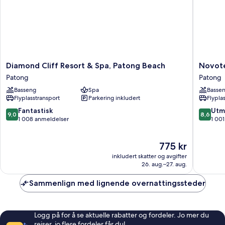
Diamond
Novotel
Diamond Cliff Resort & Spa, Patong Beach
Novote
Cliff
Phuket
Patong
Patong
Resort
Vintage
Basseng
Spa
Basse
&
Park
Flyplasstransport
Parkering inkludert
Flypla
Spa,
Patong
Patong
9.0
8.6
Fantastisk
Utm
9,0
8,6
Beach
av
av
1 008 anmeldelser
1 00
Patong
10,
10,
Fantastisk,
Utmerke
Prisen
775 kr
1 008
1 001
er
anmeldelser
anmelde
inkludert skatter og avgifter
775 kr
26. aug.–27. aug.
Sammenlign med lignende overnattingssteder
Logg på for å se aktuelle rabatter og fordeler. Jo mer du
reiser, jo flere fordeler får du!