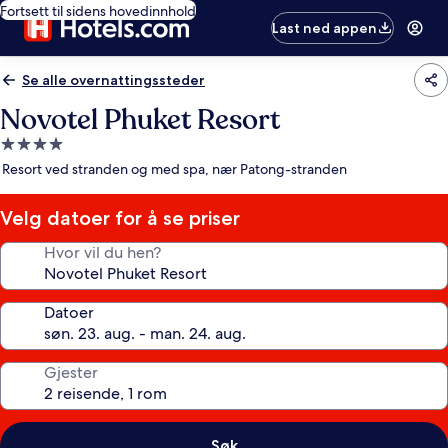
Fortsett til sidens hovedinnhold
Last ned appen
Se alle overnattingssteder
Novotel Phuket Resort
Overnattingssted
med
Resort ved stranden og med spa, nær Patong-stranden
4.0
stjerner
Velg datoer for å se priser
Hvor vil du hen?
Datoer
Gjester
Søk