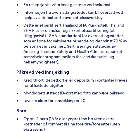
En resepsjonist vil ta imot gjestene ved ankomst
Informasjon fra overnattingsstedet kan bli oversatt ved
hjelp av automatiserte oversettelsesverktøy
Dette er et sertifisert Thailand SHA Plus-hotell. Thailand
SHA Plus er en helse- og sikkerhetssertifisering (et
tilleggsnivå til SHA-standarden) for overnattingssteder
som er åpne for vaksinerte reisende og der minst 70 % av
personalet er vaksinert. Sertifiseringen utstedes av
Amazing Thailand Safety and Health Administration (et
samarbeidsprogram mellom thailandske turist- og
helsemyndigheter).
Påkrevd ved innsjekking
Kredittkort, debetkort eller depositum i kontanter kreves
for utilsiktede utgifter
Myndighetsutstedt ID-kort med foto kan være påkrevd
Laveste alder for innsjekking er 20
Barn
Opptil 2 barn (16 år eller yngre) kan bo uten ekstra
kostnader på rommet til sine foreldre/foresatte (uten
ekstraseng)