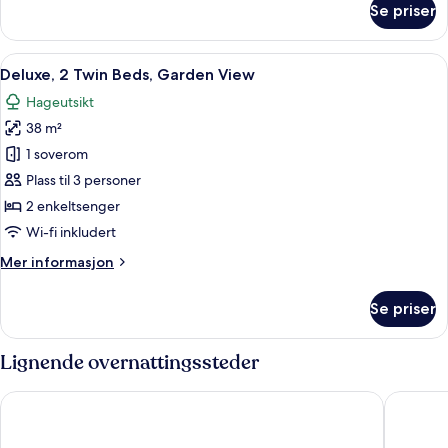
Se priser
Dobbeltrom
–
superior,
Åpne
Deluxe, 2 Twin Beds, Garden View | S
11
1
Deluxe, 2 Twin Beds, Garden View
alle
dobbeltseng
Hageutsikt
bildene
38 m²
av
Deluxe,
1 soverom
2
Plass til 3 personer
Twin
2 enkeltsenger
Beds,
Wi-fi inkludert
Garden
Mer
Mer informasjon
View
informasjon
om
Se priser
Deluxe,
2
Twin
Lignende overnattingssteder
Beds,
Garden
Diamond Cliff Resort & Spa, Patong Beach
Novotel 
View