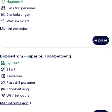
Hageutsikt
hageutsikt
bildene
Plass til 3 personer
av
Rom
2 enkeltsenger
–
Wi-fi inkludert
deluxe,
Mer
Mer informasjon
2
informasjon
enkeltsenger,
om
Se priser
Rom
hageutsikt
–
deluxe,
Åpne
Safe på rommet, skrivebord og skrive
15
2
Dobbeltrom – superior, 1 dobbeltseng
alle
enkeltsenger,
Byutsikt
hageutsikt
bildene
38 m²
av
Dobbeltrom
1 soverom
–
Plass til 3 personer
superior,
1 dobbeltseng
1
Wi-fi inkludert
dobbeltseng
Mer
Mer informasjon
informasjon
om