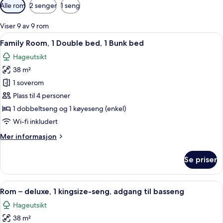
Tilgjengelige
Alle rom
2 senger
1 seng
filtre
for
Viser 9 av 9 rom
rom
Åpne
Family Room, 1 Double bed, 1 Bunk be
13
Family Room, 1 Double bed, 1 Bunk bed
alle
Hageutsikt
bildene
38 m²
av
Family
1 soverom
Room,
Plass til 4 personer
1
1 dobbeltseng og 1 køyeseng (enkel)
Double
Wi-fi inkludert
bed,
Mer
Mer informasjon
1
informasjon
Bunk
om
Se priser
bed
Family
Room,
1
Åpne
Rom – deluxe, 1 kingsize-seng, adgang
16
Double
Rom – deluxe, 1 kingsize-seng, adgang til basseng
alle
bed,
Hageutsikt
1
bildene
Bunk
38 m²
av