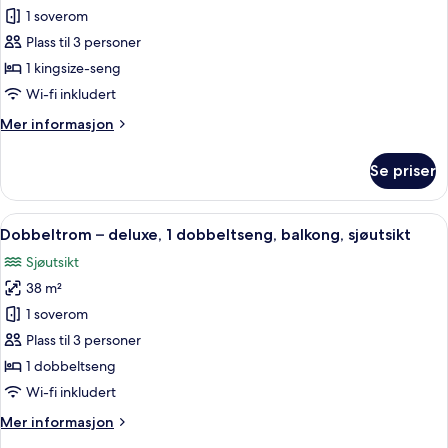
bed
Rom
1 soverom
–
Plass til 3 personer
deluxe,
1 kingsize-seng
1
Wi-fi inkludert
kingsize-
Mer
Mer informasjon
seng,
informasjon
adgang
om
Se priser
til
Rom
–
basseng
deluxe,
Åpne
Dobbeltrom – deluxe, 1 dobbeltseng, b
13
1
Dobbeltrom – deluxe, 1 dobbeltseng, balkong, sjøutsikt
alle
kingsize-
Sjøutsikt
seng,
bildene
adgang
38 m²
av
til
Dobbeltrom
1 soverom
basseng
–
Plass til 3 personer
deluxe,
1 dobbeltseng
1
Wi-fi inkludert
dobbeltseng,
Mer
Mer informasjon
balkong,
informasjon