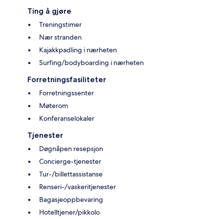
Ting å gjøre
Treningstimer
Nær stranden
Kajakkpadling i nærheten
Surfing/bodyboarding i nærheten
Forretningsfasiliteter
Forretningssenter
Møterom
Konferanselokaler
Tjenester
Døgnåpen resepsjon
Concierge-tjenester
Tur-/billettassistanse
Renseri-/vaskeritjenester
Bagasjeoppbevaring
Hotelltjener/pikkolo