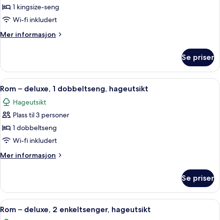
Familiesuite,
1 kingsize-seng
1
Wi-fi inkludert
kingsize-
Mer
Mer informasjon
seng
informasjon
om
Se priser
Familiesuite,
1
kingsize-
Åpne
Safe på rommet, skrivebord og skrive
8
seng
Rom – deluxe, 1 dobbeltseng, hageutsikt
alle
Hageutsikt
bildene
Plass til 3 personer
av
Rom
1 dobbeltseng
–
Wi-fi inkludert
deluxe,
Mer
Mer informasjon
1
informasjon
dobbeltseng,
om
Se priser
Rom
hageutsikt
–
deluxe,
Åpne
Rom – deluxe, 2 enkeltsenger, hageuts
8
1
Rom – deluxe, 2 enkeltsenger, hageutsikt
alle
dobbeltseng,