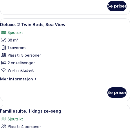
sjøutsikt
om
Se priser
Dobbeltrom
–
deluxe,
Åpne
Deluxe. 2 Twin Beds, Sea View | Safe 
16
1
Deluxe. 2 Twin Beds, Sea View
alle
dobbeltseng,
Sjøutsikt
balkong,
bildene
sjøutsikt
38 m²
av
Deluxe.
1 soverom
2
Plass til 3 personer
Twin
2 enkeltsenger
Beds,
Wi-fi inkludert
Sea
Mer
Mer informasjon
View
informasjon
om
Se priser
Deluxe.
2
Twin
Åpne
Familiesuite, 1 kingsize-seng | Safe p
15
Beds,
Familiesuite, 1 kingsize-seng
alle
Sea
Sjøutsikt
View
bildene
Plass til 4 personer
av