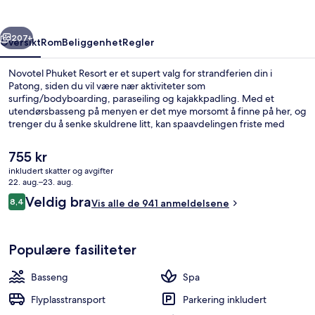
rige
Neste
207+
Oversikt
Rom
Beliggenhet
Regler
Novotel Phuket Resort er et supert valg for strandferien din i
Patong, siden du vil være nær aktiviteter som
surfing/bodyboarding, paraseiling og kajakkpadling. Med et
utendørsbasseng på menyen er det mye morsomt å finne på her, og
trenger du å senke skuldrene litt, kan spaavdelingen friste med
både dypvevsmassasje, kroppsinnpakninger og aromaterapi. Coffe
House byr på lokale og internasjonale retter og serverer både
Den
755 kr
frokost, lunsj og middag. Noen andre høydepunkter er en
nåværende
inkludert skatter og avgifter
barneklubb (inkludert), en bassengbar og et treningssenter. Mange
prisen
22. aug.–23. aug.
reisende liker den vennlige betjeningen.
Utendørsbasseng, bassengparasoller o
er
Anmeldelser
Veldig bra
8,4
Vis alle de 941 anmeldelsene
755 kr
8,4 av 10 –
Populære fasiliteter
Basseng
Spa
Flyplasstransport
Parkering inkludert