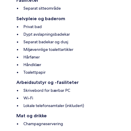
Fasiliteter
Separat sitteområde
Selvpleie og baderom
Privat bad
Dypt avslapningsbadekar
Separat badekar og dusj
Miljøvennlige toalettartikler
Hårføner
Håndklær
Toalettpapir
Arbeidsutstyr og -fasiliteter
Skrivebord for bærbar PC
Wi-Fi
Lokale telefonsamtaler (inkludert)
Mat og drikke
Champagneservering