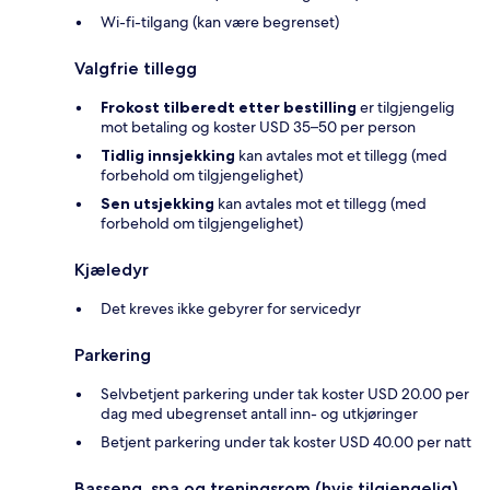
Wi-fi-tilgang (kan være begrenset)
Valgfrie tillegg
Frokost tilberedt etter bestilling
er tilgjengelig
mot betaling og koster USD 35–50 per person
Tidlig innsjekking
kan avtales mot et tillegg (med
forbehold om tilgjengelighet)
Sen utsjekking
kan avtales mot et tillegg (med
forbehold om tilgjengelighet)
Kjæledyr
Det kreves ikke gebyrer for servicedyr
Parkering
Selvbetjent parkering under tak koster USD 20.00 per
dag med ubegrenset antall inn- og utkjøringer
Betjent parkering under tak koster USD 40.00 per natt
Basseng, spa og treningsrom (hvis tilgjengelig)