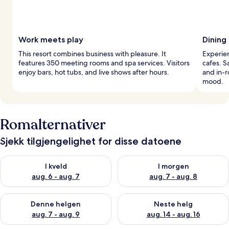
Work meets play
Dining
This resort combines business with pleasure. It
Experien
features 350 meeting rooms and spa services. Visitors
cafes. S
enjoy bars, hot tubs, and live shows after hours.
and in-
mood.
Romalternativer
Sjekk tilgjengelighet for disse datoene
Sjekk tilgjengelighet for i kveld, aug. 6 - aug. 7
Sjekk tilgjengelighet for i mor
I kveld
I morgen
aug. 6 - aug. 7
aug. 7 - aug. 8
Sjekk tilgjengelighet for denne helgen, aug. 7 - aug. 9
Sjekk tilgjengelighet for neste 
Denne helgen
Neste helg
aug. 7 - aug. 9
aug. 14 - aug. 16