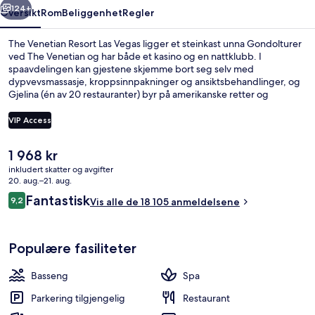
124+
Oversikt
Rom
Beliggenhet
Regler
The Venetian Resort Las Vegas ligger et steinkast unna Gondolturer
ved The Venetian og har både et kasino og en nattklubb. I
spaavdelingen kan gjestene skjemme bort seg selv med
dypvevsmassasje, kroppsinnpakninger og ansiktsbehandlinger, og
Gjelina (én av 20 restauranter) byr på amerikanske retter og
serverer lunsj og middag. Noen andre høydepunkter du finner på
dette resort-hotellet i luksuriøs stil, er 4 utendørsbassenger, en
VIP Access
bassengbar og et døgnåpent treningssenter. Andre reisende
skryter av bassenget og de komfortable sengene. Du kan gå til
Den
1 968 kr
kollektivtransport: Det tar 8 minutter å gå til Harrah’s & The LINQ
Sengetøy i egyptisk bomull, sengetøy
nåværende
Station og 12 minutter å gå til Flamingo - Caesars Palace Monorail
inkludert skatter og avgifter
prisen
20. aug.–21. aug.
Station.
er
Anmeldelser
Fantastisk
9,2
Vis alle de 18 105 anmeldelsene
1 968 kr
9,2 av 10 –
Populære fasiliteter
Basseng
Spa
Parkering tilgjengelig
Restaurant