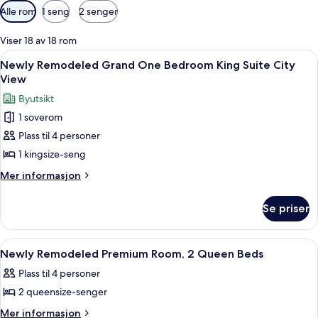
Tilgjengelige
Alle rom
1 seng
2 senger
filtre
for
Viser 18 av 18 rom
rom
Åpne
Newly Remodeled Grand One Bedroom K
6
Newly Remodeled Grand One Bedroom King Suite City
alle
View
bildene
Byutsikt
av
1 soverom
Newly
Plass til 4 personer
Remodeled
Grand
1 kingsize-seng
One
Mer
Mer informasjon
Bedroom
informasjon
om
King
Se priser
Newly
Suite
Remodeled
City
Grand
Åpne
Sengetøy i egyptisk bomull, sengetøy
5
View
One
Newly Remodeled Premium Room, 2 Queen Beds
alle
Bedroom
Plass til 4 personer
King
bildene
Suite
2 queensize-senger
av
City
Newly
Mer
Mer informasjon
View