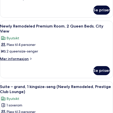
informasjon
Remodeled
om
Premium
Se priser
Newly
Room,
Remodeled
2
Premium
Åpne
Sengetøy i egyptisk bomull, sengetøy
5
Room,
Queen
Newly Remodeled Premium Room, 2 Queen Beds, City
alle
2
View
Beds
Queen
bildene
Byutsikt
Beds
av
Plass til 4 personer
Newly
2 queensize-senger
Remodeled
Premium
Mer
Mer informasjon
informasjon
Room,
om
2
Se priser
Newly
Queen
Remodeled
Beds,
Premium
Åpne
Executive-lounge
8
Room,
City
Suite – grand, 1 kingsize-seng (Newly Remodeled, Prestige
alle
2
Club Lounge)
View
Queen
bildene
Byutsikt
Beds,
av
City
1 soverom
Suite
View
Plass til 3 personer
–