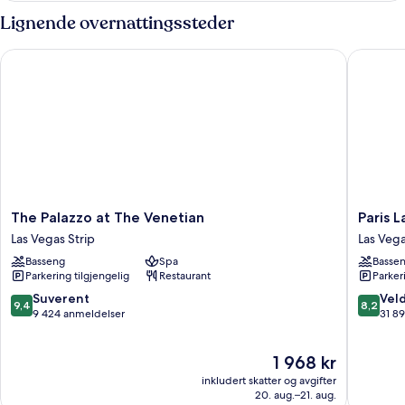
Suite
Luxury
Lignende overnattingssteder
Strip
Two
Queen
View
The Palazzo at The Venetian
Paris La
Suite
Strip
View
The
Paris
The Palazzo at The Venetian
Paris 
Palazzo
Las
Las Vegas Strip
Las Vega
at
Vegas
Basseng
Spa
Basse
The
Resort
Parkering tilgjengelig
Restaurant
Parker
Venetian
&
Las
Casino
9.4
8.2
Suverent
Veld
9,4
8,2
Vegas
Las
av
av
9 424 anmeldelser
31 8
Strip
Vegas
10,
10,
Strip
Suverent,
Veldig
Prisen
1 968 kr
9 424
bra,
er
anmeldelser
31 891
inkludert skatter og avgifter
1 968 kr
anmelde
20. aug.–21. aug.