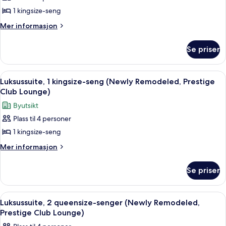
grand,
1 kingsize-seng
1
Mer
Mer informasjon
kingsize-
informasjon
om
seng
Se priser
Suite
(Newly
–
Remodeled,
grand,
Åpne
Executive-lounge
8
Prestige
1
Luksussuite, 1 kingsize-seng (Newly Remodeled, Prestige
alle
kingsize-
Club
Club Lounge)
seng
bildene
Lounge)
Byutsikt
(Newly
av
Remodeled,
Plass til 4 personer
Luksussuite,
Prestige
1 kingsize-seng
1
Club
Lounge)
kingsize-
Mer
Mer informasjon
informasjon
seng
om
(Newly
Se priser
Luksussuite,
Remodeled,
1
Prestige
kingsize-
Åpne
Executive-lounge
9
seng
Club
Luksussuite, 2 queensize-senger (Newly Remodeled,
alle
(Newly
Prestige Club Lounge)
Lounge)
Remodeled,
bildene