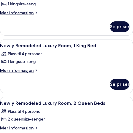
Lounge)
Beds
1 kingsize-seng
av
(Prestige
Rom
Mer
Mer informasjon
Club
informasjon
–
Lounge)
om
executive,
Se priser
Rom
1
–
kingsize-
executive,
Åpne
Sengetøy i egyptisk bomull, sengetøy
5
1
seng
Newly Remodeled Luxury Room, 1 King Bed
alle
kingsize-
Plass til 4 personer
seng
bildene
1 kingsize-seng
av
Newly
Mer
Mer informasjon
informasjon
Remodeled
om
Luxury
Se priser
Newly
Room,
Remodeled
1
Luxury
Åpne
Sengetøy i egyptisk bomull, sengetøy
6
Room,
King
Newly Remodeled Luxury Room, 2 Queen Beds
alle
1
Bed
Plass til 4 personer
King
bildene
Bed
2 queensize-senger
av
Newly
Mer
Mer informasjon
informasjon