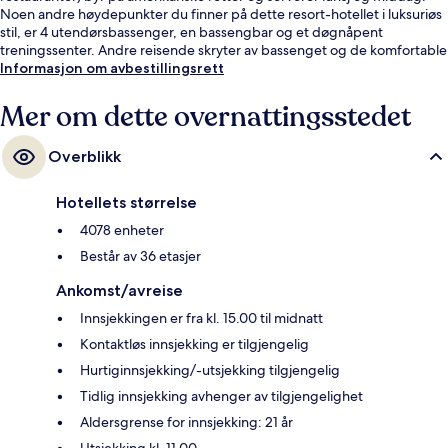
Noen andre høydepunkter du finner på dette resort-hotellet i luksuriøs
stil, er 4 utendørsbassenger, en bassengbar og et døgnåpent
treningssenter. Andre reisende skryter av bassenget og de komfortable
sengene. Du kan gå til kollektivtransport: Det tar 8 minutter å gå til
Informasjon om avbestillingsrett
Harrah’s & The LINQ Station og 12 minutter å gå til Flamingo - Caesars
Palace Monorail Station.
Mer om dette overnattingsstedet
Overblikk
Hotellets størrelse
4078 enheter
Består av 36 etasjer
Ankomst/avreise
Innsjekkingen er fra kl. 15.00 til midnatt
Kontaktløs innsjekking er tilgjengelig
Hurtiginnsjekking/-utsjekking tilgjengelig
Tidlig innsjekking avhenger av tilgjengelighet
Aldersgrense for innsjekking: 21 år
Utsjekking kl. 11.00