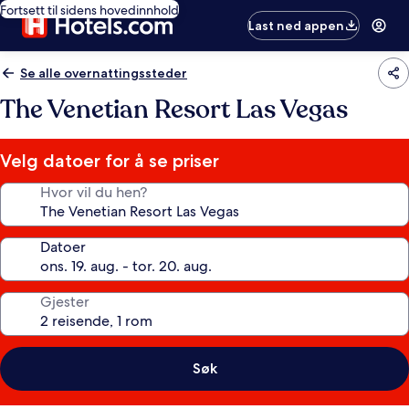
Fortsett til sidens hovedinnhold
Last ned appen
Se alle overnattingssteder
The Venetian Resort Las Vegas
Velg datoer for å se priser
Hvor vil du hen?
Datoer
Gjester
Søk