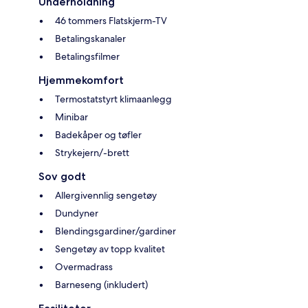
Underholdning
46 tommers Flatskjerm-TV
Betalingskanaler
Betalingsfilmer
Hjemmekomfort
Termostatstyrt klimaanlegg
Minibar
Badekåper og tøfler
Strykejern/-brett
Sov godt
Allergivennlig sengetøy
Dundyner
Blendingsgardiner/gardiner
Sengetøy av topp kvalitet
Overmadrass
Barneseng (inkludert)