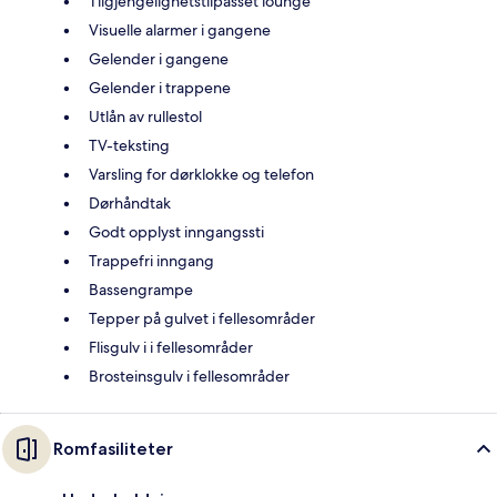
Tilgjengelighetstilpasset lounge
Visuelle alarmer i gangene
Gelender i gangene
Gelender i trappene
Utlån av rullestol
TV-teksting
Varsling for dørklokke og telefon
Dørhåndtak
Godt opplyst inngangssti
Trappefri inngang
Bassengrampe
Tepper på gulvet i fellesområder
Flisgulv i i fellesområder
Brosteinsgulv i fellesområder
Romfasiliteter