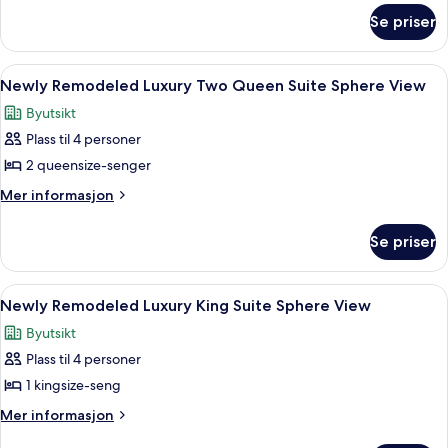
om
Room,
Se priser
Newly
2
Remodeled
Queen
Luxury
Åpne
Newly Remodeled Luxury Two Queen Su
6
Beds,
Room,
Newly Remodeled Luxury Two Queen Suite Sphere View
alle
2
City
Byutsikt
Queen
bildene
View
Beds,
Plass til 4 personer
av
City
Newly
2 queensize-senger
View
Remodeled
Mer
Mer informasjon
Luxury
informasjon
om
Two
Se priser
Newly
Queen
Remodeled
Suite
Luxury
Åpne
Newly Remodeled Luxury King Suite Sp
5
Sphere
Two
Newly Remodeled Luxury King Suite Sphere View
alle
Queen
View
Byutsikt
Suite
bildene
Sphere
Plass til 4 personer
av
View
Newly
1 kingsize-seng
Remodeled
Mer
Mer informasjon
Luxury
informasjon