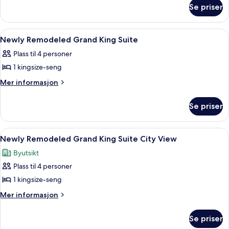
om
King
Se priser
Newly
Suite
Remodeled
Sphere
Luxury
Åpne
Sengetøy i egyptisk bomull, sengetøy
6
View
King
Newly Remodeled Grand King Suite
alle
Suite
Plass til 4 personer
Sphere
bildene
View
1 kingsize-seng
av
Newly
Mer
Mer informasjon
informasjon
Remodeled
om
Grand
Se priser
Newly
King
Remodeled
Suite
Grand
Åpne
Sengetøy i egyptisk bomull, sengetøy
7
King
Newly Remodeled Grand King Suite City View
alle
Suite
Byutsikt
bildene
Plass til 4 personer
av
Newly
1 kingsize-seng
Remodeled
Mer
Mer informasjon
Grand
informasjon
om
King
Se priser
Newly
Suite