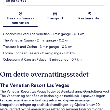
Se på kartet
Kart
Hva som finnes i
Transport
Restauranter
nærheten
Gondolturer ved The Venetian
- 1 min gange
- 0.0 km
The Venetian Casino
- 2 min gange
- 0.2 km
Treasure Island Casino
- 3 min gange
- 0.3 km
Forum Shops at Caesars
- 5 min gange
- 0.5 km
Colosseum at Caesars Palace
- 8 min gange
- 0.7 km
Om dette overnattingsstedet
The Venetian Resort Las Vegas
The Venetian Resort Las Vegas ligger et steinkast unna Gondolturer ved
The Venetian og har både et kasino og en nattklubb. I spaavdelingen
kan gjestene skjemme bort seg selv med dypvevsmassasje,
kroppsinnpakninger og ansiktsbehandlinger, og Gjelina (én av 20
restauranter) byr på amerikanske retter og serverer lunsj og middag.