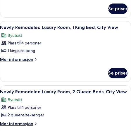
Remodeled
om
Luxury
Se priser
Newly
Room,
Remodeled
2
Luxury
Åpne
Sengetøy i egyptisk bomull, sengetøy
5
Room,
Queen
Newly Remodeled Luxury Room, 1 King Bed, City View
alle
2
Beds
Byutsikt
Queen
bildene
Beds
Plass til 4 personer
av
Newly
1 kingsize-seng
Remodeled
Mer
Mer informasjon
Luxury
informasjon
om
Room,
Se priser
Newly
1
Remodeled
King
Luxury
Åpne
Sengetøy i egyptisk bomull, sengetøy
6
Bed,
Room,
Newly Remodeled Luxury Room, 2 Queen Beds, City View
alle
1
City
Byutsikt
King
bildene
View
Bed,
Plass til 4 personer
av
City
Newly
2 queensize-senger
View
Remodeled
Mer
Mer informasjon
Luxury
informasjon