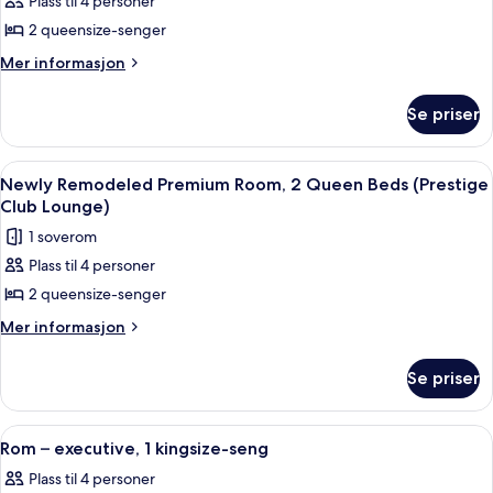
Plass til 4 personer
Prestige
av
Club
2 queensize-senger
Luksussuite,
Lounge)
2
Mer
Mer informasjon
informasjon
queensize-
om
senger
Se priser
Luksussuite,
(Newly
2
queensize-
Remodeled,
Åpne
Executive-lounge
8
senger
Newly Remodeled Premium Room, 2 Queen Beds (Prestige
Prestige
alle
(Newly
Club Lounge)
Club
Remodeled,
bildene
1 soverom
Lounge)
Prestige
av
Club
Plass til 4 personer
Newly
Lounge)
2 queensize-senger
Remodeled
Premium
Mer
Mer informasjon
informasjon
Room,
om
2
Se priser
Newly
Queen
Remodeled
Beds
Premium
Åpne
Rom – executive, 1 kingsize-seng | Se
6
Room,
(Prestige
Rom – executive, 1 kingsize-seng
alle
2
Club
Plass til 4 personer
Queen
bildene