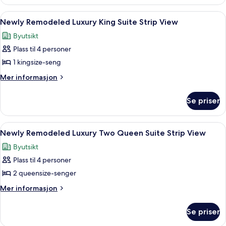
Remodeled
City
Grand
Åpne
Sengetøy i egyptisk bomull, sengetøy
5
View
King
Newly Remodeled Luxury King Suite Strip View
alle
Suite
Byutsikt
City
bildene
View
Plass til 4 personer
av
Newly
1 kingsize-seng
Remodeled
Mer
Mer informasjon
Luxury
informasjon
om
King
Se priser
Newly
Suite
Remodeled
Strip
Luxury
Åpne
Gateutsikt
6
View
King
Newly Remodeled Luxury Two Queen Suite Strip View
alle
Suite
Byutsikt
Strip
bildene
View
Plass til 4 personer
av
Newly
2 queensize-senger
Remodeled
Mer
Mer informasjon
Luxury
informasjon
om
Two
Se priser
Newly
Queen
Remodeled