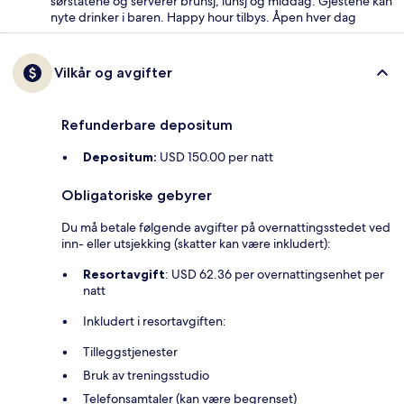
sørstatene og serverer brunsj, lunsj og middag. Gjestene kan
nyte drinker i baren. Happy hour tilbys. Åpen hver dag
Vilkår og avgifter
Refunderbare depositum
Depositum:
USD 150.00 per natt
Obligatoriske gebyrer
Du må betale følgende avgifter på overnattingsstedet ved
inn- eller utsjekking (skatter kan være inkludert):
Resortavgift
: USD 62.36 per overnattingsenhet per
natt
Inkludert i resortavgiften:
Tilleggstjenester
Bruk av treningsstudio
Telefonsamtaler (kan være begrenset)