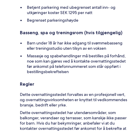
Betjent parkering med ubegrenset antall inn- og
utkjøringer koster SEK 1295 per natt
Begrenset parkeringshøyde
Basseng, spa og treningsrom (hvis tilgjengelig)
Barn under 18 år har ikke adgang til svømmebasseng
eller treningsstudio uten tilsyn av en voksen
Massasje og spabehandlinger må bestilles på forhånd,
noe som kan gjøres ved å kontakte overnattingsstedet
før ankomst på telefonnummeret som står oppført i
bestillingsbekreftelsen
Regler
Dette overnattingsstedet forvaltes av en profesjonell vert,
og overnattingsvirksomheten er knyttet til vedkommendes
bransje, bedrift eller yrke.
Dette overnattingsstedet har utendørsområder, som
balkonger, verandaer og terrasser, som kanskje ikke passer
for barn. Hvis du har bekymringer, anbefaler vi at du
kontakter overnattingsstedet før ankomst for å bekrefte at