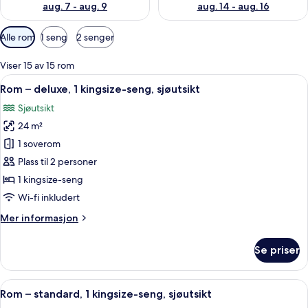
aug. 7 - aug. 9
aug. 14 - aug. 16
Tilgjengelige
Alle rom
1 seng
2 senger
filtre
for
Viser 15 av 15 rom
rom
Åpne
Rom – deluxe, 1 kingsize-seng, sjøuts
7
Rom – deluxe, 1 kingsize-seng, sjøutsikt
alle
Sjøutsikt
bildene
24 m²
av
Rom
1 soverom
–
Plass til 2 personer
deluxe,
1 kingsize-seng
1
Wi-fi inkludert
kingsize-
Mer
Mer informasjon
seng,
informasjon
sjøutsikt
om
Se priser
Rom
–
deluxe,
Åpne
Rom – standard, 1 kingsize-seng, sjøu
5
1
Rom – standard, 1 kingsize-seng, sjøutsikt
alle
kingsize-