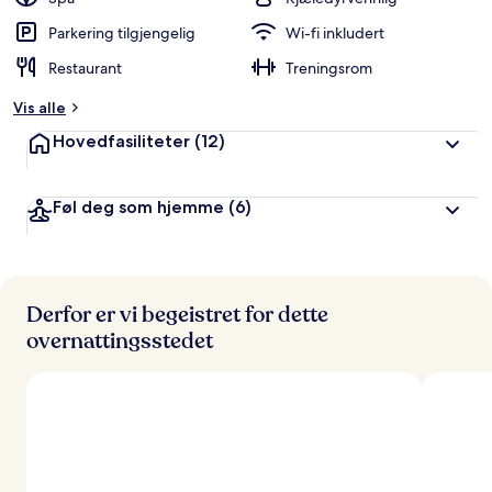
g
e
Parkering tilgjengelig
Wi-fi inkludert
r
Restaurant
Treningsrom
t
Vis alle
a
v
Hovedfasiliteter
(12)
r
e
Føl deg som hjemme
(6)
i
s
e
n
d
e
Derfor er vi begeistret for dette
overnattingsstedet