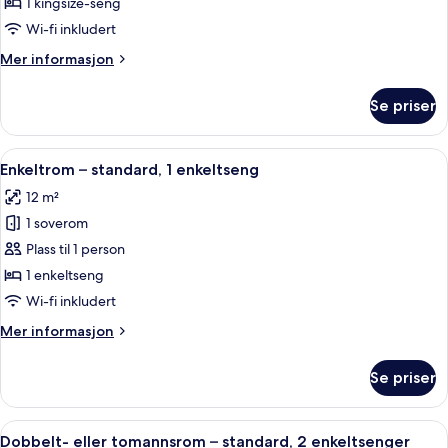
1 kingsize-seng
sea
Wi-fi inkludert
view
Mer
Mer informasjon
informasjon
om
Se priser
Stockholm
Suite
with
Åpne
Enkeltrom – standard, 1 enkeltseng | 
3
sea
Enkeltrom – standard, 1 enkeltseng
alle
view
12 m²
bildene
1 soverom
av
Enkeltrom
Plass til 1 person
–
1 enkeltseng
standard,
Wi-fi inkludert
1
Mer
Mer informasjon
enkeltseng
informasjon
om
Se priser
Enkeltrom
–
standard,
Åpne
Dobbelt- eller tomannsrom – standard
5
1
Dobbelt- eller tomannsrom – standard, 2 enkeltsenger