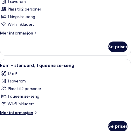
badstue
1 soverom
av
Rom
Plass til 2 personer
–
1 kingsize-seng
standard,
Wi-fi inkludert
1
Mer
Mer informasjon
kingsize-
informasjon
seng
om
Se priser
Rom
–
standard,
Åpne
Rom – standard, 1 queensize-seng | S
5
1
Rom – standard, 1 queensize-seng
alle
kingsize-
17 m²
seng
bildene
1 soverom
av
Rom
Plass til 2 personer
–
1 queensize-seng
standard,
Wi-fi inkludert
1
Mer
Mer informasjon
queensize-
informasjon
seng
om
Se priser
Rom