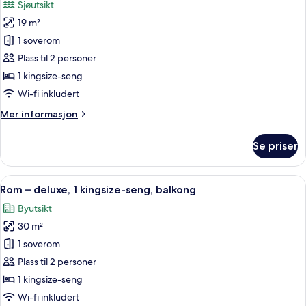
Sjøutsikt
seng,
bildene
sjøutsikt
19 m²
av
Rom
1 soverom
–
Plass til 2 personer
standard,
1 kingsize-seng
1
Wi-fi inkludert
kingsize-
Mer
Mer informasjon
seng,
informasjon
sjøutsikt
om
Se priser
Rom
–
standard,
Åpne
Rom – deluxe, 1 kingsize-seng, balkon
6
1
Rom – deluxe, 1 kingsize-seng, balkong
alle
kingsize-
Byutsikt
seng,
bildene
sjøutsikt
30 m²
av
Rom
1 soverom
–
Plass til 2 personer
deluxe,
1 kingsize-seng
1
Wi-fi inkludert