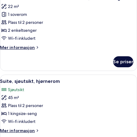
alle
enkeltseng
22 m²
bildene
1 soverom
av
Dobbelt-
Plass til 2 personer
eller
2 enkeltsenger
tomannsrom
Wi-fi inkludert
–
Mer
Mer informasjon
standard,
informasjon
2
om
Se priser
Dobbelt-
enkeltsenger
eller
tomannsrom
Åpne
Suite, sjøutsikt, hjørnerom | Sengetø
7
–
Suite, sjøutsikt, hjørnerom
alle
standard,
Sjøutsikt
2
bildene
enkeltsenger
45 m²
av
Suite,
Plass til 2 personer
sjøutsikt,
1 kingsize-seng
hjørnerom
Wi-fi inkludert
Mer
Mer informasjon
informasjon