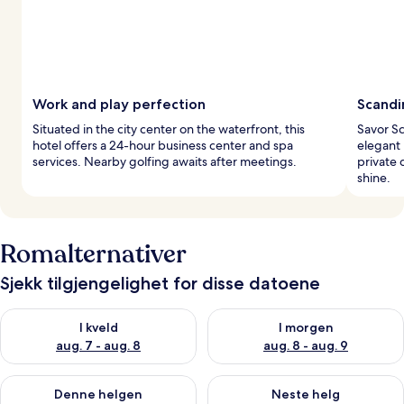
Work and play perfection
Scandi
Situated in the city center on the waterfront, this
Savor Sc
hotel offers a 24-hour business center and spa
elegant
services. Nearby golfing awaits after meetings.
private 
shine.
Romalternativer
Sjekk tilgjengelighet for disse datoene
Sjekk tilgjengelighet for i kveld, aug. 7 - aug. 8
Sjekk tilgjengelighet for i mor
I kveld
I morgen
aug. 7 - aug. 8
aug. 8 - aug. 9
Sjekk tilgjengelighet for denne helgen, aug. 7 - aug. 9
Sjekk tilgjengelighet for neste 
Denne helgen
Neste helg