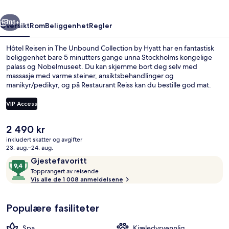
Collection
rige
Neste
by
115+
Oversikt
Rom
Beliggenhet
Regler
Hyatt
Hôtel Reisen in The Unbound Collection by Hyatt har en fantastisk
beliggenhet bare 5 minutters gange unna Stockholms kongelige
palass og Nobelmuseet. Du kan skjemme bort deg selv med
massasje med varme steiner, ansiktsbehandlinger og
manikyr/pedikyr, og på Restaurant Reiss kan du bestille god mat.
Spisestedet byr på skandinaviske retter og serverer lunsj og
middag. Noen andre høydepunkter på dette hotellet i luksuriøs stil
VIP Access
er 2 barer/lounger, et døgnåpent treningssenter og en terrasse.
Den vennlige betjeningen og beliggenheten får mye skryt fra andre
Den
2 490 kr
reisende. Du kan gå til kollektivtransport: Det tar 7 minutter å gå til
Basseng
nåværende
Gamla stan t-banestasjon og 8 minutter å gå til Kungsträdgården t-
inkludert skatter og avgifter
prisen
23. aug.–24. aug.
banestasjon.
er
Anmeldelser
9,4
Gjestefavoritt
2 490 kr
T
av
Topprangert av reisende
o
Vis alle de 1 008 anmeldelsene
10,
p
Gjestefavoritt
p
Populære fasiliteter
r
a
n
Spa
Kjæledyrvennlig