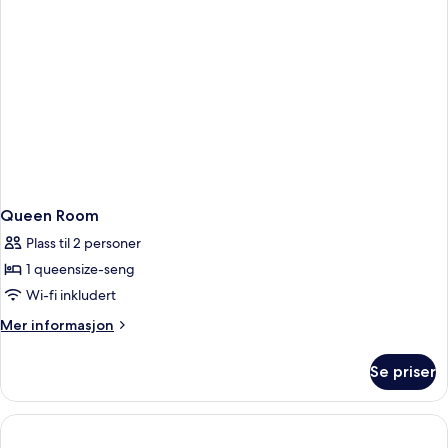
Queen Room
Plass til 2 personer
1 queensize-seng
Wi-fi inkludert
Mer
Mer informasjon
informasjon
om
Se priser
Queen
Room