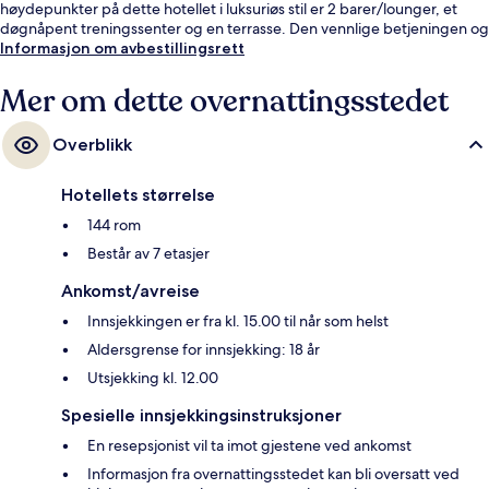
høydepunkter på dette hotellet i luksuriøs stil er 2 barer/lounger, et
døgnåpent treningssenter og en terrasse. Den vennlige betjeningen og
beliggenheten får mye skryt fra andre reisende. Du kan gå til
Informasjon om avbestillingsrett
kollektivtransport: Det tar 7 minutter å gå til Gamla stan t-banestasjon
og 8 minutter å gå til Kungsträdgården t-banestasjon.
Mer om dette overnattingsstedet
Overblikk
Hotellets størrelse
144 rom
Består av 7 etasjer
Ankomst/avreise
Innsjekkingen er fra kl. 15.00 til når som helst
Aldersgrense for innsjekking: 18 år
Utsjekking kl. 12.00
Spesielle innsjekkingsinstruksjoner
En resepsjonist vil ta imot gjestene ved ankomst
Informasjon fra overnattingsstedet kan bli oversatt ved