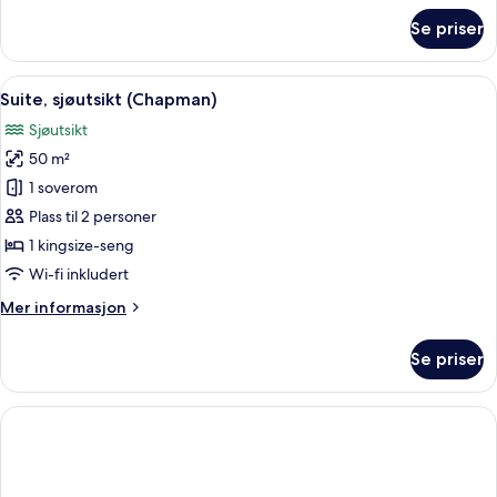
om
Se priser
Suite,
sjøutsikt,
hjørnerom
Åpne
Suite, sjøutsikt (Chapman) | Sengetøy
9
Suite, sjøutsikt (Chapman)
alle
Sjøutsikt
bildene
50 m²
av
Suite,
1 soverom
sjøutsikt
Plass til 2 personer
(Chapman)
1 kingsize-seng
Wi-fi inkludert
Mer
Mer informasjon
informasjon
om
Se priser
Suite,
sjøutsikt
(Chapman)