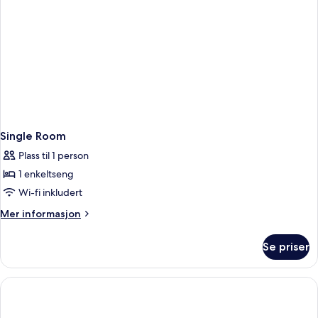
Single Room
Plass til 1 person
1 enkeltseng
Wi-fi inkludert
Mer
Mer informasjon
informasjon
om
Se priser
Single
Room