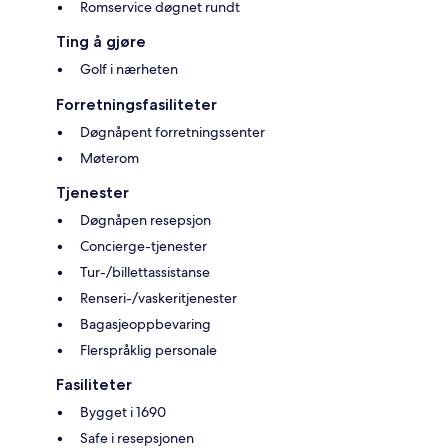
Romservice døgnet rundt
Ting å gjøre
Golf i nærheten
Forretningsfasiliteter
Døgnåpent forretningssenter
Møterom
Tjenester
Døgnåpen resepsjon
Concierge-tjenester
Tur-/billettassistanse
Renseri-/vaskeritjenester
Bagasjeoppbevaring
Flerspråklig personale
Fasiliteter
Bygget i 1690
Safe i resepsjonen