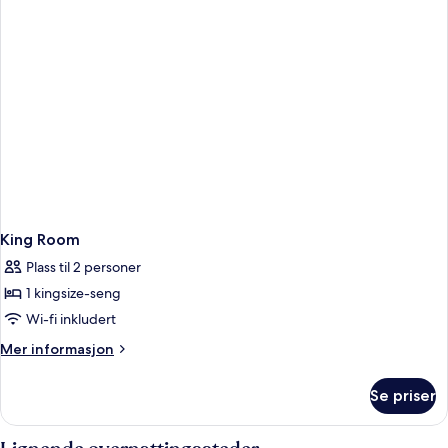
King Room
Plass til 2 personer
1 kingsize-seng
Wi-fi inkludert
Mer
Mer informasjon
informasjon
om
Se priser
King
Room