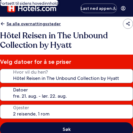
Fortsett til sidens hovedinnhold
Last ned appen
Se alle overnattingssteder
Hôtel Reisen in The Unbound
Collection by Hyatt
Velg datoer for å se priser
Hvor vil du hen?
Datoer
Gjester
Søk