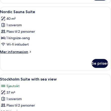
–
standard,
Åpne
Nordic Sauna Suite | Sengetøy av top
6
1
Nordic Sauna Suite
alle
queensize-
40 m²
seng
bildene
1 soverom
av
Nordic
Plass til 2 personer
Sauna
1 kingsize-seng
Suite
Wi-fi inkludert
Mer
Mer informasjon
informasjon
om
Se priser
Nordic
Sauna
Suite
Åpne
Stockholm Suite with sea view | Seng
7
Stockholm Suite with sea view
alle
Sjøutsikt
bildene
37 m²
av
Stockholm
1 soverom
Suite
Plass til 2 personer
with