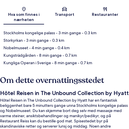
Kart
Hva som finnes i
Transport
Restauranter
nærheten
Stockholms kongelige palass
- 3 min gange
- 0.3 km
Storkyrkan
- 3 min gange
- 0.3 km
Nobelmuseet
- 4 min gange
- 0.4 km
Kungsträdgården
- 8 min gange
- 0.7 km
Kungliga Operan i Sverige
- 8 min gange
- 0.7 km
Om dette overnattingsstedet
Hôtel Reisen in The Unbound Collection by Hyatt
Hôtel Reisen in The Unbound Collection by Hyatt har en fantastisk
beliggenhet bare 5 minutters gange unna Stockholms kongelige palass
og Nobelmuseet. Du kan skjemme bort deg selv med massasje med
varme steiner, ansiktsbehandlinger og manikyr/pedikyr, og på
Restaurant Reiss kan du bestille god mat. Spisestedet byr på
skandinaviske retter og serverer lunsj og middag. Noen andre