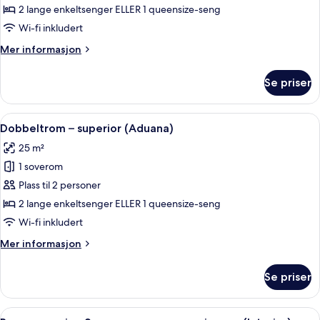
(Aduana)
2 lange enkeltsenger ELLER 1 queensize-seng
Wi-fi inkludert
Mer
Mer informasjon
informasjon
om
Se priser
Dobbeltrom
(Aduana)
Åpne
Allergitestet sengetøy, dundyner og 
5
Dobbeltrom – superior (Aduana)
alle
25 m²
bildene
1 soverom
av
Dobbeltrom
Plass til 2 personer
–
2 lange enkeltsenger ELLER 1 queensize-seng
superior
Wi-fi inkludert
(Aduana)
Mer
Mer informasjon
informasjon
om
Se priser
Dobbeltrom
–
superior
Åpne
Rom – superior, 2 soverom, rom vegg-i
4
(Aduana)