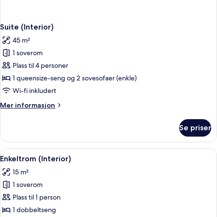
Suite (Interior)
45 m²
1 soverom
Plass til 4 personer
1 queensize-seng og 2 sovesofaer (enkle)
Wi-fi inkludert
Mer
Mer informasjon
informasjon
om
Se priser
Suite
(Interior)
Åpne
Enkeltrom (Interior) | Allergitestet 
4
Enkeltrom (Interior)
alle
15 m²
bildene
1 soverom
av
Enkeltrom
Plass til 1 person
(Interior)
1 dobbeltseng