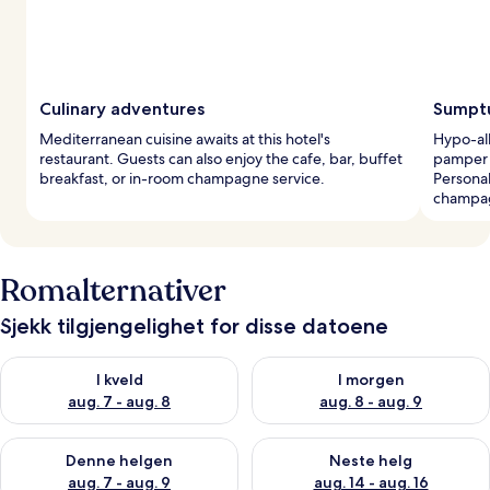
Culinary adventures
Sumptu
Mediterranean cuisine awaits at this hotel's
Hypo-al
restaurant. Guests can also enjoy the cafe, bar, buffet
pamper 
breakfast, or in-room champagne service.
Personal
champag
Romalternativer
Sjekk tilgjengelighet for disse datoene
Sjekk tilgjengelighet for i kveld, aug. 7 - aug. 8
Sjekk tilgjengelighet for i mor
I kveld
I morgen
aug. 7 - aug. 8
aug. 8 - aug. 9
Sjekk tilgjengelighet for denne helgen, aug. 7 - aug. 9
Sjekk tilgjengelighet for neste 
Denne helgen
Neste helg
aug. 7 - aug. 9
aug. 14 - aug. 16