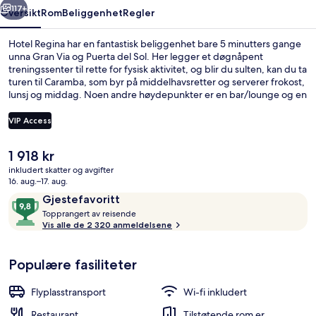
117+
Oversikt
Rom
Beliggenhet
Regler
Hotel Regina har en fantastisk beliggenhet bare 5 minutters gange
unna Gran Via og Puerta del Sol. Her legger et døgnåpent
treningssenter til rette for fysisk aktivitet, og blir du sulten, kan du ta
turen til Caramba, som byr på middelhavsretter og serverer frokost,
lunsj og middag. Noen andre høydepunkter er en bar/lounge og en
snackbar/delikatesseforretning. Andre reisende liker blant annet
den sentrale beliggenheten og severdighetene i området. Det er
VIP Access
dessuten ikke langt å gå til kollektivtransport: Sevilla stasjon ligger
like i nærheten, og det tar 5 minuter å gå til Sol stasjon.
Den
1 918 kr
Suite Exterior (Aduana) | Allergites
nåværende
inkludert skatter og avgifter
prisen
16. aug.–17. aug.
er
Anmeldelser
9,8
Gjestefavoritt
1 918 kr
T
av
Topprangert av reisende
o
Vis alle de 2 320 anmeldelsene
10,
p
Gjestefavoritt
p
Populære fasiliteter
r
a
n
Flyplasstransport
Wi-fi inkludert
g
e
Restaurant
Tilstøtende rom er