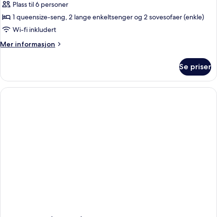
Plass til 6 personer
1 queensize-seng, 2 lange enkeltsenger og 2 sovesofaer (enkle)
Wi-fi inkludert
Mer
Mer informasjon
informasjon
om
Se priser
Familiesuite
(Alcalá)