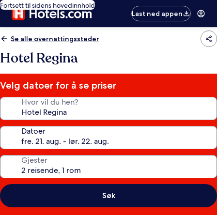
Fortsett til sidens hovedinnhold
Last ned appen
Se alle overnattingssteder
Hotel Regina
Velg datoer for å se priser
Hvor vil du hen?
Datoer
Gjester
Søk