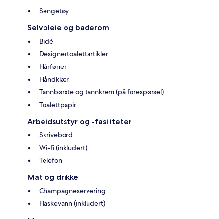
Sengetøy
Selvpleie og baderom
Bidé
Designertoalettartikler
Hårføner
Håndklær
Tannbørste og tannkrem (på forespørsel)
Toalettpapir
Arbeidsutstyr og -fasiliteter
Skrivebord
Wi-fi (inkludert)
Telefon
Mat og drikke
Champagneservering
Flaskevann (inkludert)