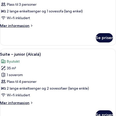
Suite
Plass til 3 personer
–
2 lange enkeltsenger og 1 sovesofa (lang enkel)
junior
Wi-fi inkludert
(Interior)
Mer
Mer informasjon
informasjon
om
Se priser
Suite
–
junior
Åpne
Suite – junior (Alcalá) | Allergitest
6
(Interior)
Suite – junior (Alcalá)
alle
Byutsikt
bildene
35 m²
av
Suite
1 soverom
–
Plass til 4 personer
junior
2 lange enkeltsenger og 2 sovesofaer (lange enkle)
(Alcalá)
Wi-fi inkludert
Mer
Mer informasjon
informasjon
om
Se priser