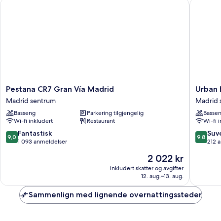
Pestana CR7 Gran Vía Madrid
Urban Hi
Pestana
Urban
Pestana CR7 Gran Vía Madrid
Urban 
CR7
Hive
Madrid sentrum
Madrid 
Gran
Madrid
Basseng
Parkering tilgjengelig
Basse
Vía
Madrid
Wi-fi inkludert
Restaurant
Wi-fi 
Madrid
sentrum
Madrid
9.0
9.8
Fantastisk
Suv
9,0
9,8
sentrum
av
av
1 093 anmeldelser
212 
10,
10,
Prisen
2 022 kr
Fantastisk,
Suveren
er
1 093
212
inkludert skatter og avgifter
2 022 kr
12. aug.–13. aug.
anmeldelser
anmelde
Sammenlign med lignende overnattingssteder