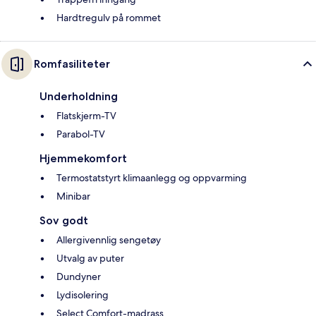
Hardtregulv på rommet
Romfasiliteter
Underholdning
Flatskjerm-TV
Parabol-TV
Hjemmekomfort
Termostatstyrt klimaanlegg og oppvarming
Minibar
Sov godt
Allergivennlig sengetøy
Utvalg av puter
Dundyner
Lydisolering
Select Comfort-madrass