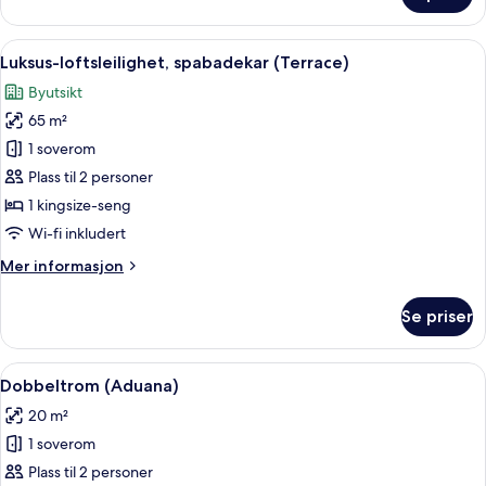
spabadekar
(Terrace)
Åpne
Luksus-loftsleilighet, spabadekar (Te
8
Luksus-loftsleilighet, spabadekar (Terrace)
alle
Byutsikt
bildene
65 m²
av
Luksus-
1 soverom
loftsleilighet,
Plass til 2 personer
spabadekar
1 kingsize-seng
(Terrace)
Wi-fi inkludert
Mer
Mer informasjon
informasjon
om
Se priser
Luksus-
loftsleilighet,
spabadekar
Åpne
Allergitestet sengetøy, dundyner og 
5
(Terrace)
Dobbeltrom (Aduana)
alle
20 m²
bildene
1 soverom
av
Dobbeltrom
Plass til 2 personer