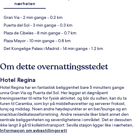
nærheten
Gran Via
- 2 min gange
- 0.2 km
Puerta del Sol
- 3 min gange
- 0.3 km
Plaza de Cibeles
- 8 min gange
- 0.7 km
Plaza Mayor
- 10 min gange
- 0.8 km
Det Kongelige Palass i Madrid
- 14 min gange
- 1.2 km
Om dette overnattingsstedet
Hotel Regina
Hotel Regina har en fantastisk beliggenhet bare 5 minutters gange
unna Gran Via og Puerta del Sol. Her legger et døgnåpent
treningssenter til rette for fysisk aktivitet, og blir du sulten, kan du ta
turen til Caramba, som byr på middelhavsretter og serverer frokost,
lunsj og middag. Noen andre høydepunkter er en bar/lounge og en
snackbar/delikatesseforretning. Andre reisende liker blant annet den
sentrale beliggenheten og severdighetene i området. Det er dessuten
ikke langt å gå til kollektivtransport: Sevilla stasjon ligger like i nærheten,
og det tar 5 minuter å gå til Sol stasjon.
Informasjon om avbestillingsrett