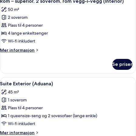
Rom – superior, 2 soverom, rom vegg-i-vegg (Interior)
alle
50 m²
bildene
2 soverom
av
Rom
Plass til 4 personer
–
4 lange enkeltsenger
superior,
Wi-fi inkludert
2
Mer
Mer informasjon
soverom,
informasjon
rom
om
Se priser
Rom
vegg-
–
i-
superior,
Åpne
Suite Exterior (Aduana) | Allergites
vegg
15
2
Suite Exterior (Aduana)
alle
(Interior)
soverom,
45 m²
rom
bildene
vegg-
1 soverom
av
i-
Suite
Plass til 4 personer
vegg
Exterior
(Interior)
1 queensize-seng og 2 sovesofaer (lange enkle)
(Aduana)
Wi-fi inkludert
Mer
Mer informasjon