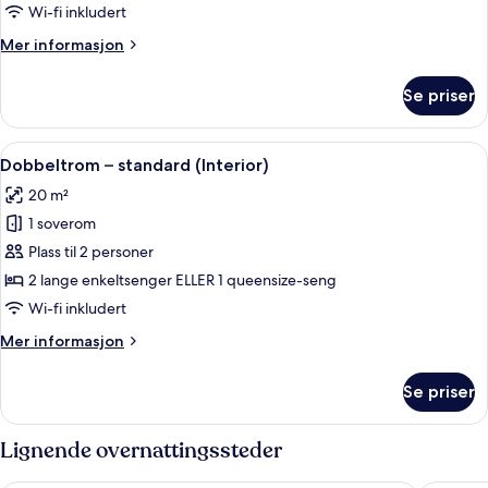
Wi-fi inkludert
Mer
Mer informasjon
informasjon
om
Se priser
Enkeltrom
(Interior)
Åpne
Dobbeltrom – standard (Interior) | A
4
Dobbeltrom – standard (Interior)
alle
20 m²
bildene
1 soverom
av
Dobbeltrom
Plass til 2 personer
–
2 lange enkeltsenger ELLER 1 queensize-seng
standard
Wi-fi inkludert
(Interior)
Mer
Mer informasjon
informasjon
om
Se priser
Dobbeltrom
–
standard
Lignende overnattingssteder
(Interior)