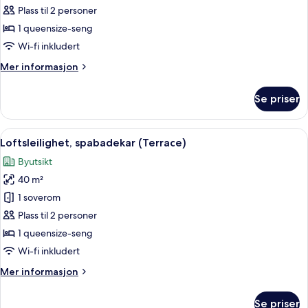
terrasse
Plass til 2 personer
1 queensize-seng
Wi-fi inkludert
Mer
Mer informasjon
informasjon
om
Se priser
Loftsleilighet,
terrasse
Åpne
Loftsleilighet, spabadekar (Terrace) 
10
Loftsleilighet, spabadekar (Terrace)
alle
Byutsikt
bildene
40 m²
av
Loftsleilighet,
1 soverom
spabadekar
Plass til 2 personer
(Terrace)
1 queensize-seng
Wi-fi inkludert
Mer
Mer informasjon
informasjon
om
Se priser
Loftsleilighet,