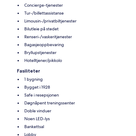
Concierge-tjenester
Tur-/billettassistanse
Limousin-/privatbiltjenester
Bilutleie på stedet
Renseri-/vaskeritjenester
Bagasjeoppbevaring
Bryllupstjenester
Hotelltjener/pikkolo
Fasiliteter
1 bygning
Bygget i 1928
Safe i resepsjonen
Døgnåpent treningssenter
Doble vinduer
Noen LED-lys
Bankettsal
Lobby