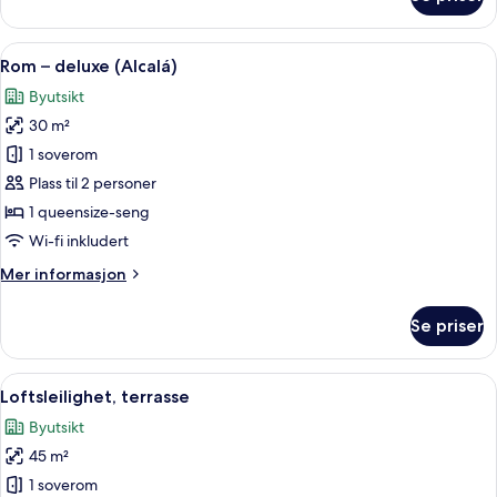
Suite
–
junior
Åpne
Rom – deluxe (Alcalá) | Allergiteste
6
(Alcalá)
Rom – deluxe (Alcalá)
alle
Byutsikt
bildene
30 m²
av
Rom
1 soverom
–
Plass til 2 personer
deluxe
1 queensize-seng
(Alcalá)
Wi-fi inkludert
Mer
Mer informasjon
informasjon
om
Se priser
Rom
–
deluxe
Åpne
Allergitestet sengetøy, dundyner og 
11
(Alcalá)
Loftsleilighet, terrasse
alle
Byutsikt
bildene
45 m²
av
Loftsleilighet,
1 soverom