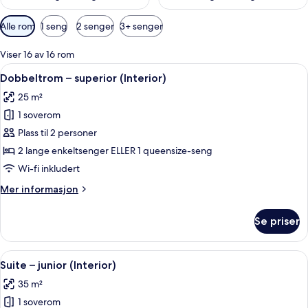
Tilgjengelige
Alle rom
1 seng
2 senger
3+ senger
filtre
for
Viser 16 av 16 rom
rom
Åpne
Allergitestet sengetøy, dundyner og 
8
Dobbeltrom – superior (Interior)
alle
25 m²
bildene
1 soverom
av
Dobbeltrom
Plass til 2 personer
–
2 lange enkeltsenger ELLER 1 queensize-seng
superior
Wi-fi inkludert
(Interior)
Mer
Mer informasjon
informasjon
om
Se priser
Dobbeltrom
–
superior
Åpne
Suite – junior (Interior) | Allergite
10
(Interior)
Suite – junior (Interior)
alle
35 m²
bildene
1 soverom
av