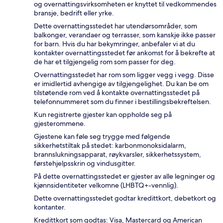
og overnattingsvirksomheten er knyttet til vedkommendes
bransje, bedrift eller yrke.
Dette overnattingsstedet har utendørsområder, som
balkonger, verandaer og terrasser, som kanskje ikke passer
for barn. Hvis du har bekymringer, anbefaler vi at du
kontakter overnattingsstedet før ankomst for å bekrefte at
de har et tilgjengelig rom som passer for deg.
Overnattingsstedet har rom som ligger vegg i vegg. Disse
er imidlertid avhengige av tilgjengelighet. Du kan be om
tilstøtende rom ved å kontakte overnattingsstedet på
telefonnummeret som du finner i bestillingsbekreftelsen.
Kun registrerte gjester kan oppholde seg på
gjesterommene.
Gjestene kan føle seg trygge med følgende
sikkerhetstiltak på stedet: karbonmonoksidalarm,
brannslukningsapparat, røykvarsler, sikkerhetssystem,
førstehjelpsskrin og vindusgitter.
På dette overnattingsstedet er gjester av alle legninger og
kjønnsidentiteter velkomne (LHBTQ+-vennlig).
Dette overnattingsstedet godtar kredittkort, debetkort og
kontanter.
Kredittkort som godtas: Visa, Mastercard og American