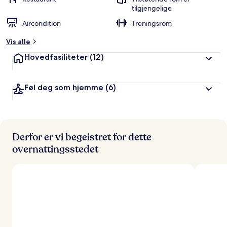
r
tilgjengelige
t
Aircondition
Treningsrom
a
Vis alle
v
Hovedfasiliteter
(12)
r
e
i
Føl deg som hjemme
(6)
s
e
n
d
e
Derfor er vi begeistret for dette
overnattingsstedet