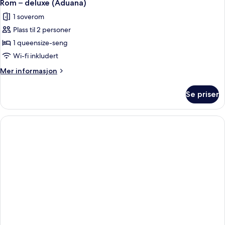
Rom – deluxe (Aduana)
1 soverom
Plass til 2 personer
1 queensize-seng
Wi-fi inkludert
Mer
Mer informasjon
informasjon
om
Se priser
Rom
–
deluxe
(Aduana)