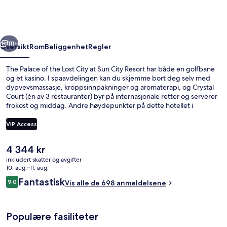
the
Lost
City
rige
Neste
at
111+
Oversikt
Rom
Beliggenhet
Regler
Sun
The Palace of the Lost City at Sun City Resort har både en golfbane
City
og et kasino. I spaavdelingen kan du skjemme bort deg selv med
dypvevsmassasje, kroppsinnpakninger og aromaterapi, og Crystal
Resort
Court (én av 3 restauranter) byr på internasjonale retter og serverer
frokost og middag. Andre høydepunkter på dette hotellet i
luksuriøs stil er blant annet et badeland (inkludert), et
utendørsbasseng og en nattklubb. Mange reisende liker den
VIP Access
vennlige betjeningen.
Den
4 344 kr
Overnattingsstedets uteområder
nåværende
inkludert skatter og avgifter
prisen
10. aug.–11. aug.
er
Anmeldelser
Fantastisk
9,0
Vis alle de 698 anmeldelsene
4 344 kr
9,0 av 10 –
Populære fasiliteter