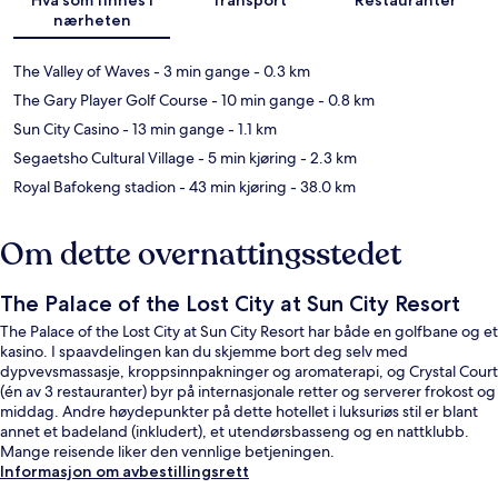
nærheten
The Valley of Waves
- 3 min gange
- 0.3 km
The Gary Player Golf Course
- 10 min gange
- 0.8 km
Sun City Casino
- 13 min gange
- 1.1 km
Segaetsho Cultural Village
- 5 min kjøring
- 2.3 km
Royal Bafokeng stadion
- 43 min kjøring
- 38.0 km
Om dette overnattingsstedet
The Palace of the Lost City at Sun City Resort
The Palace of the Lost City at Sun City Resort har både en golfbane og et
kasino. I spaavdelingen kan du skjemme bort deg selv med
dypvevsmassasje, kroppsinnpakninger og aromaterapi, og Crystal Court
(én av 3 restauranter) byr på internasjonale retter og serverer frokost og
middag. Andre høydepunkter på dette hotellet i luksuriøs stil er blant
annet et badeland (inkludert), et utendørsbasseng og en nattklubb.
Mange reisende liker den vennlige betjeningen.
Informasjon om avbestillingsrett