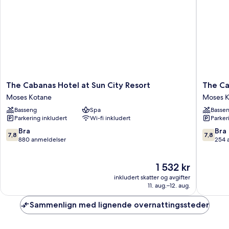
The
The
The Cabanas Hotel at Sun City Resort
The Ca
Cabanas
Cascade
Moses Kotane
Moses K
Hotel
Hotel
Basseng
Spa
Basse
at
at
Parkering inkludert
Wi-fi inkludert
Parker
Sun
Sun
City
City
7.8
7.8
Bra
Bra
7,8
7,8
Resort
Resort
av
av
880 anmeldelser
254 
Moses
Moses
10,
10,
Kotane
Kotane
Bra,
Bra,
Prisen
1 532 kr
880
254
er
anmeldelser
anmelde
inkludert skatter og avgifter
1 532 kr
11. aug.–12. aug.
Sammenlign med lignende overnattingssteder