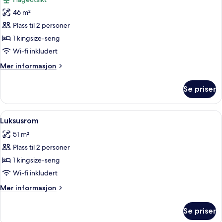
bildene
46 m²
av
Luksusrom
Plass til 2 personer
1 kingsize-seng
Wi-fi inkludert
Mer
Mer informasjon
informasjon
om
Se priser
Luksusrom
Åpne
Luksusrom | Minibar, safe på rommet,
3
Luksusrom
alle
51 m²
bildene
Plass til 2 personer
av
Luksusrom
1 kingsize-seng
Wi-fi inkludert
Mer
Mer informasjon
informasjon
om
Se priser
Luksusrom