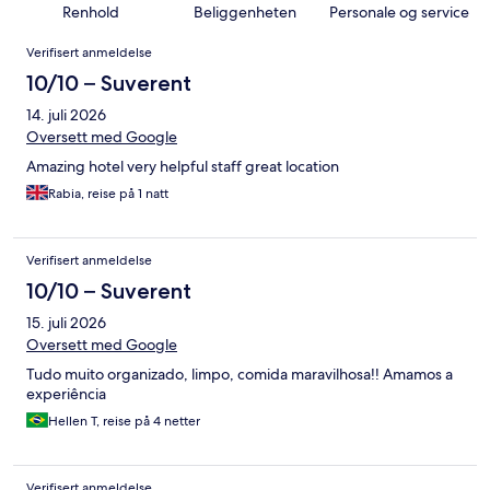
Renhold
Beliggenheten
Personale og service
Anmeldelser
Verifisert anmeldelse
10/10 – Suverent
14. juli 2026
Oversett med Google
Amazing hotel very helpful staff great location
Rabia, reise på 1 natt
Verifisert anmeldelse
10/10 – Suverent
15. juli 2026
Oversett med Google
Tudo muito organizado, limpo, comida maravilhosa!! Amamos a
experiência
Hellen T, reise på 4 netter
Verifisert anmeldelse