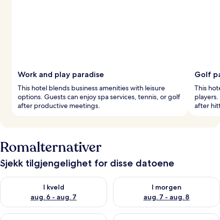
Work and play paradise
Golf p
This hotel blends business amenities with leisure
This hot
options. Guests can enjoy spa services, tennis, or golf
players. 
after productive meetings.
after hit
Romalternativer
Sjekk tilgjengelighet for disse datoene
Sjekk tilgjengelighet for i kveld, aug. 6 - aug. 7
Sjekk tilgjengelighet for i mor
I kveld
I morgen
aug. 6 - aug. 7
aug. 7 - aug. 8
Sjekk tilgjengelighet for denne helgen, aug. 7 - aug. 9
Sjekk tilgjengelighet for neste 