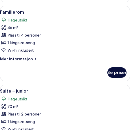
Åpne
Familierom | Minibar, safe på rommet,
4
Familierom
alle
Hageutsikt
bildene
46 m²
av
Familierom
Plass til 4 personer
1 kingsize-seng
Wi-fi inkludert
Mer
Mer informasjon
informasjon
om
Se priser
Familierom
Åpne
Suite – junior | Minibar, safe på romm
4
Suite – junior
alle
Hageutsikt
bildene
70 m²
av
Suite
Plass til 2 personer
–
1 kingsize-seng
junior
Wi-fi inkludert