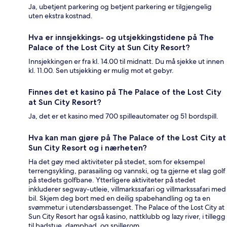
Ja, ubetjent parkering og betjent parkering er tilgjengelig
uten ekstra kostnad.
Hva er innsjekkings- og utsjekkingstidene på The
Palace of the Lost City at Sun City Resort?
Innsjekkingen er fra kl. 14.00 til midnatt. Du må sjekke ut innen
kl. 11.00. Sen utsjekking er mulig mot et gebyr.
Finnes det et kasino på The Palace of the Lost City
at Sun City Resort?
Ja, det er et kasino med 700 spilleautomater og 51 bordspill.
Hva kan man gjøre på The Palace of the Lost City at
Sun City Resort og i nærheten?
Ha det gøy med aktiviteter på stedet, som for eksempel
terrengsykling, parasailing og vannski, og ta gjerne et slag golf
på stedets golfbane. Ytterligere aktiviteter på stedet
inkluderer segway-utleie, villmarkssafari og villmarkssafari med
bil. Skjem deg bort med en deilig spabehandling og ta en
svømmetur i utendørsbassenget. The Palace of the Lost City at
Sun City Resort har også kasino, nattklubb og lazy river, i tillegg
til badstue, dampbad, og spillerom.