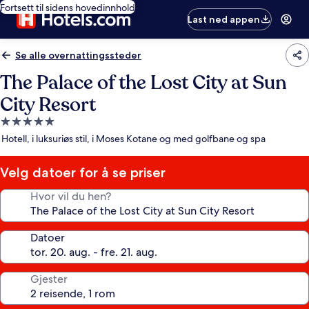
Fortsett til sidens hovedinnhold
Last ned appen
Se alle overnattingssteder
The Palace of the Lost City at Sun
City Resort
Overnattingssted
med
Hotell, i luksuriøs stil, i Moses Kotane og med golfbane og spa
5.0
stjerner
Velg datoer for å se priser
Hvor vil du hen?
Datoer
Gjester