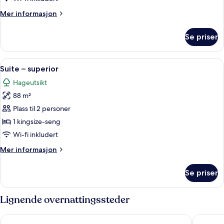
Mer
Mer informasjon
informasjon
om
Se priser
Suite
–
junior
Åpne
Suite – superior | Minibar, safe på r
4
Suite – superior
alle
Hageutsikt
bildene
88 m²
av
Suite
Plass til 2 personer
–
1 kingsize-seng
superior
Wi-fi inkludert
Mer
Mer informasjon
informasjon
om
Se priser
Suite
–
superior
Lignende overnattingssteder
The Cabanas Hotel at Sun City Resort
The Casc