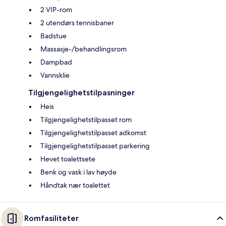
2 VIP-rom
2 utendørs tennisbaner
Badstue
Massasje-/behandlingsrom
Dampbad
Vannsklie
Tilgjengelighetstilpasninger
Heis
Tilgjengelighetstilpasset rom
Tilgjengelighetstilpasset adkomst
Tilgjengelighetstilpasset parkering
Hevet toalettsete
Benk og vask i lav høyde
Håndtak nær toalettet
Romfasiliteter