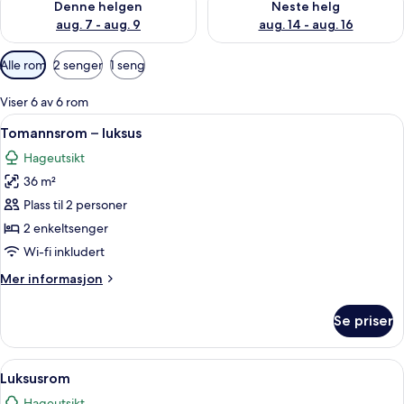
Denne helgen
Neste helg
aug. 7 - aug. 9
aug. 14 - aug. 16
Tilgjengelige
Alle rom
2 senger
1 seng
filtre
for
Viser 6 av 6 rom
rom
Åpne
Tomannsrom – luksus | Minibar, safe 
3
Tomannsrom – luksus
alle
Hageutsikt
bildene
36 m²
av
Tomannsrom
Plass til 2 personer
–
2 enkeltsenger
luksus
Wi-fi inkludert
Mer
Mer informasjon
informasjon
om
Se priser
Tomannsrom
–
luksus
Åpne
Luksusrom | Minibar, safe på rommet,
4
Luksusrom
alle
Hageutsikt