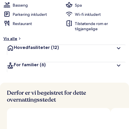
Basseng
Spa
Parkering inkludert
Wi-fi inkludert
Restaurant
Tilstøtende rom er
tilgjengelige
Vis alle
Hovedfasiliteter
(12)
For familier
(6)
Derfor er vi begeistret for dette
overnattingsstedet