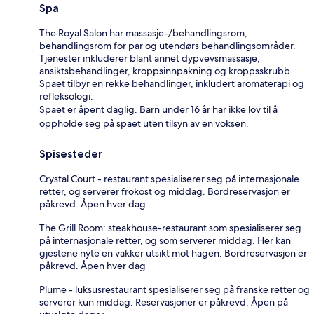
Spa
The Royal Salon har massasje-/behandlingsrom,
behandlingsrom for par og utendørs behandlingsområder.
Tjenester inkluderer blant annet dypvevsmassasje,
ansiktsbehandlinger, kroppsinnpakning og kroppsskrubb.
Spaet tilbyr en rekke behandlinger, inkludert aromaterapi og
refleksologi.
Spaet er åpent daglig. Barn under 16 år har ikke lov til å
oppholde seg på spaet uten tilsyn av en voksen.
Spisesteder
Crystal Court - restaurant spesialiserer seg på internasjonale
retter, og serverer frokost og middag. Bordreservasjon er
påkrevd. Åpen hver dag
The Grill Room: steakhouse-restaurant som spesialiserer seg
på internasjonale retter, og som serverer middag. Her kan
gjestene nyte en vakker utsikt mot hagen. Bordreservasjon er
påkrevd. Åpen hver dag
Plume - luksusrestaurant spesialiserer seg på franske retter og
serverer kun middag. Reservasjoner er påkrevd. Åpen på