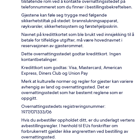
tilstøtende rom ved å kontakte overnattingsstedet på
telefonnummeret som du finner i bestillingsbekreftelsen.
Gjestene kan føle seg trygge med følgende
sikkerhetstiltak på stedet: brannslukningsapparat,
røykvarsler, sikkerhetssystem og førstehjelpsskrin.
Navnet på kredittkortet som ble brukt ved innsjekking til å
betale for tilfeldige utgifter, må være hovednavnet i
reservasjonen av gjesterommet.
Dette overnattingsstedet godtar kredittkort. Ingen
kontantbetalinger.
Kredittkort som godtas: Visa, Mastercard, American
Express, Diners Club og Union Pay
Merk at kulturelle normer og regler for gjester kan variere
avhengig av land og overnattingssted. Det er
overnattingsstedet som har bestemt reglene som er
oppgitt.
Overnattingsstedets registreringsnummer:
1977/071333/06
Hvis du avbestiller oppholdet ditt, er du underlagt vertens
avbestillingsregler. I henhold til EUs forskrifter om
forbrukerrett gjelder ikke angreretten ved bestilling av
overnattingssted.