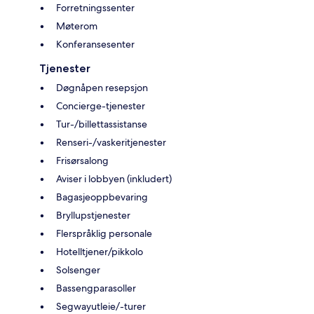
Forretningssenter
Møterom
Konferansesenter
Tjenester
Døgnåpen resepsjon
Concierge-tjenester
Tur-/billettassistanse
Renseri-/vaskeritjenester
Frisørsalong
Aviser i lobbyen (inkludert)
Bagasjeoppbevaring
Bryllupstjenester
Flerspråklig personale
Hotelltjener/pikkolo
Solsenger
Bassengparasoller
Segwayutleie/-turer