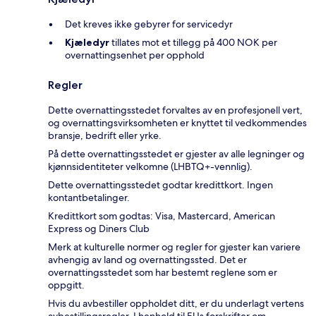
Det kreves ikke gebyrer for servicedyr
Kjæledyr
tillates mot et tillegg på 400 NOK per
overnattingsenhet per opphold
Regler
Dette overnattingsstedet forvaltes av en profesjonell vert,
og overnattingsvirksomheten er knyttet til vedkommendes
bransje, bedrift eller yrke.
På dette overnattingsstedet er gjester av alle legninger og
kjønnsidentiteter velkomne (LHBTQ+-vennlig).
Dette overnattingsstedet godtar kredittkort. Ingen
kontantbetalinger.
Kredittkort som godtas: Visa, Mastercard, American
Express og Diners Club
Merk at kulturelle normer og regler for gjester kan variere
avhengig av land og overnattingssted. Det er
overnattingsstedet som har bestemt reglene som er
oppgitt.
Hvis du avbestiller oppholdet ditt, er du underlagt vertens