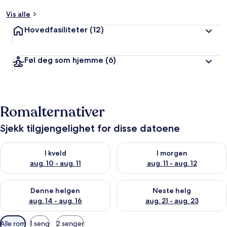
Vis alle
Hovedfasiliteter
(12)
Føl deg som hjemme
(6)
Romalternativer
Sjekk tilgjengelighet for disse datoene
Sjekk tilgjengelighet for i kveld, aug. 10 - aug. 11
Sjekk tilgjengelighet for i morg
I kveld
I morgen
aug. 10 - aug. 11
aug. 11 - aug. 12
Sjekk tilgjengelighet for denne helgen, aug. 14 - aug. 16
Sjekk tilgjengelighet for neste
Denne helgen
Neste helg
aug. 14 - aug. 16
aug. 21 - aug. 23
Tilgjengelige
Alle rom
1 seng
2 senger