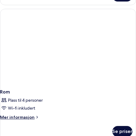
Rom
Plass til 4 personer
Wi-fi inkludert
Mer
Mer informasjon
informasjon
om
Se priser
Rom