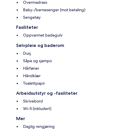
Overmadrass
Baby-/barnesenger (mot betaling)
Sengetøy
Fasiliteter
Oppvarmet badegulv
Selvpleie og baderom
Dusj
Såpe og sjampo
Hårføner
Håndklær
Toalettpapir
Arbeidsutstyr og -fasiliteter
Skrivebord
Wi-fi (inkludert)
Mer
Daglig rengjøring