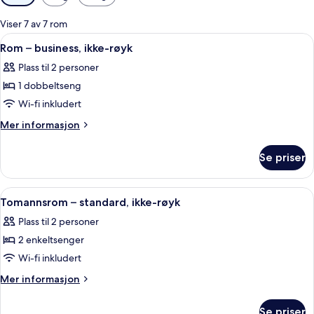
filtre
for
Viser 7 av 7 rom
rom
Åpne
Senger med overmadrass, skrivebord 
4
Rom – business, ikke-røyk
alle
Plass til 2 personer
bildene
1 dobbeltseng
av
Rom
Wi-fi inkludert
–
Mer
Mer informasjon
business,
informasjon
om
ikke-
Se priser
Rom
røyk
–
business,
Åpne
Senger med overmadrass, skrivebord 
5
ikke-
Tomannsrom – standard, ikke-røyk
alle
røyk
Plass til 2 personer
bildene
2 enkeltsenger
av
Tomannsrom
Wi-fi inkludert
–
Mer
Mer informasjon
standard,
informasjon
om
ikke-
Se priser