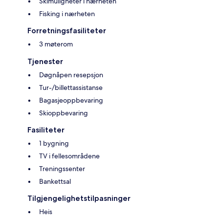
Skimuligheter i nærheten
Fisking i nærheten
Forretningsfasiliteter
3 møterom
Tjenester
Døgnåpen resepsjon
Tur-/billettassistanse
Bagasjeoppbevaring
Skioppbevaring
Fasiliteter
1 bygning
TV i fellesområdene
Treningssenter
Bankettsal
Tilgjengelighetstilpasninger
Heis