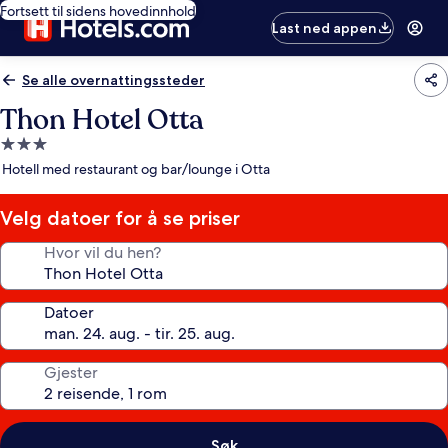
Fortsett til sidens hovedinnhold
Last ned appen
Se alle overnattingssteder
Thon Hotel Otta
Overnattingssted
med
Hotell med restaurant og bar/lounge i Otta
3.0
stjerner
Velg datoer for å se priser
Hvor vil du hen?
Datoer
Gjester
Søk