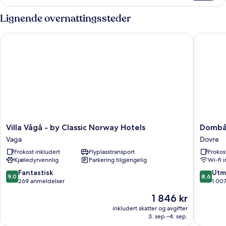
Lignende overnattingssteder
Villa Vågå - by Classic Norway Hotels
Dombås 
Villa
Dombås
Villa Vågå - by Classic Norway Hotels
Dombå
Vågå
Hotel
Vaga
Dovre
-
Dovre
Frokost inkludert
Flyplasstransport
Frokos
by
Kjæledyrvennlig
Parkering tilgjengelig
Wi-fi 
Classic
Norway
9.0
8.6
Fantastisk
Utm
9,0
8,6
Hotels
av
av
269 anmeldelser
1 00
Vaga
10,
10,
Prisen
1 846 kr
Fantastisk,
Utmerke
er
269
1 007
inkludert skatter og avgifter
1 846 kr
3. sep.–4. sep.
anmeldelser
anmelde