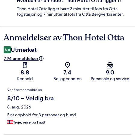
Hvordan er området Thon Hotel Otta ligger i?
Thon Hotel Otta ligger bare 3 minutter til fots fra Otta
togstasjon og 7 minutter til fots fra Otta Bergverkssenter.
Anmeldelser av Thon Hotel Otta
Anmeldelser
Utmerket
8,6
794 anmeldelser
8,8
7,4
9,0
Renhold
Beliggenheten
Personale og service
Anmeldelser
Verifisert anmeldelse
8/10 – Veldig bra
8. aug. 2026
Fint opphold for 3 personer og hund.
Terje, reise på 1 natt