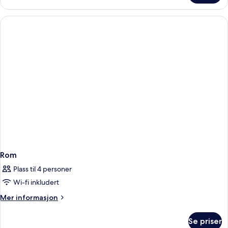
tilgjengelighetstilpasset
Rom
Plass til 4 personer
Wi-fi inkludert
Mer
Mer informasjon
informasjon
om
Se priser
Rom