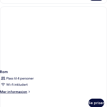
Rom
Plass til 4 personer
Wi-fi inkludert
Mer
Mer informasjon
informasjon
om
Se priser
Rom