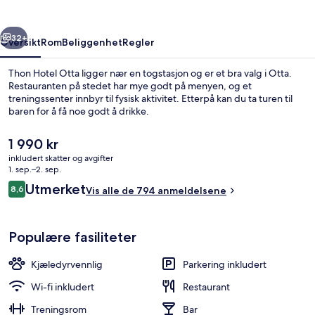
rige
Neste
32+
Oversikt
Rom
Beliggenhet
Regler
Thon Hotel Otta ligger nær en togstasjon og er et bra valg i Otta.
Restauranten på stedet har mye godt på menyen, og et
treningssenter innbyr til fysisk aktivitet. Etterpå kan du ta turen til
baren for å få noe godt å drikke.
Den
1 990 kr
nåværende
inkludert skatter og avgifter
prisen
1. sep.–2. sep.
er
Anmeldelser
Utmerket
8,6
Senger med overmadrass, skrivebord 
Vis alle de 794 anmeldelsene
1 990 kr
8,6 av 10 –
Populære fasiliteter
Kjæledyrvennlig
Parkering inkludert
Wi-fi inkludert
Restaurant
Treningsrom
Bar