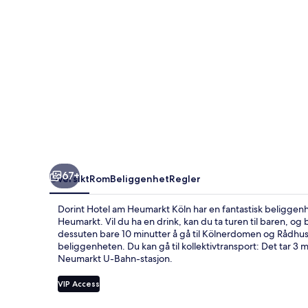
67+
Oversikt
Rom
Beliggenhet
Regler
Dorint Hotel am Heumarkt Köln har en fantastisk beliggen
Heumarkt. Vil du ha en drink, kan du ta turen til baren, og
dessuten bare 10 minutter å gå til Kölnerdomen og Rådhus
beliggenheten. Du kan gå til kollektivtransport: Det tar 3 m
Neumarkt U-Bahn-stasjon.
VIP Access