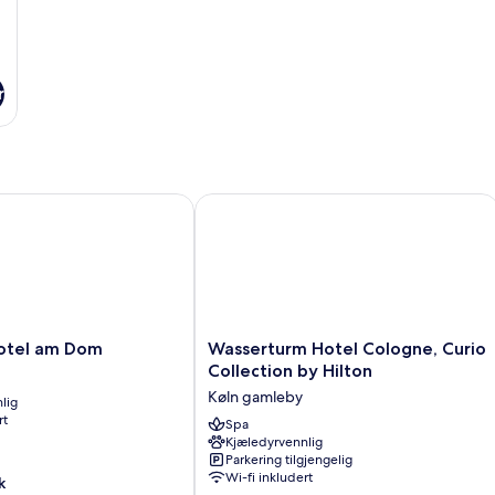
r
tel am Dom
Wasserturm Hotel Cologne, Curio Col
Wasserturm
Hotel am Dom
Wasserturm Hotel Cologne, Curio
Hotel
Collection by Hilton
Cologne,
Køln gamleby
lig
Curio
rt
Collection
Spa
Kjæledyrvennlig
by
Parkering tilgjengelig
Hilton
Wi-fi inkludert
k
Køln