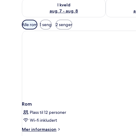
Sjekk tilgjengelighet for i kveld, aug. 7 - aug. 8
Sjekk tilgjeng
I kveld
aug. 7 - aug. 8
a
Tilgjengelige
Alle rom
1 seng
2 senger
filtre
for
rom
Rom
Plass til 12 personer
Wi-fi inkludert
Mer
Mer informasjon
informasjon