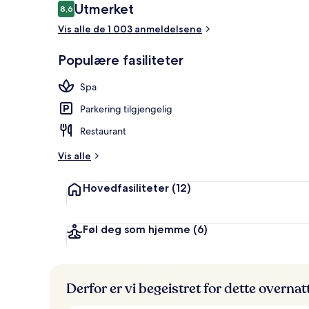
Anmeldelser
Utmerket
8,6
8,6 av 10 –
Suite – presi
Vis alle de 1 003 anmeldelsene
Populære fasiliteter
Spa
Parkering tilgjengelig
Restaurant
Vis alle
Hovedfasiliteter
(12)
Føl deg som hjemme
(6)
Derfor er vi begeistret for dette overna