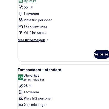
Byutsikt
bildene
55 m²
av
Suite
1 soverom
–
Plass til 3 personer
deluxe
1 kingsize-seng
Wi-fi inkludert
Mer
Mer informasjon
informasjon
om
Suite
Se prise
–
deluxe
Åpne
Tomannsrom – standard | Aller
6
Tomannsrom – standard
alle
Utmerket
bildene
8,8
8,8 av 10
(28
28 anmeldelser
av
anmeldelser)
28 m²
Tomannsrom
1 soverom
–
Plass til 2 personer
standard
2 enkeltsenger