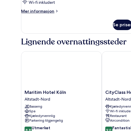
Wi-fi inkludert
Mer
Mer informasjon
informasjon
om
Se prise
Tomannsrom
–
standard
Lignende overnattingssteder
Maritim Hotel Köln
CityClass Ho
Maritim
CityClass
Maritim Hotel Köln
CityClass 
Hotel
Hotel
Altstadt-Nord
Altstadt-Nord
Köln
am
Basseng
Kjæledyrvenn
Altstadt-
Dom
Spa
Wi-fi inklude
Nord
Altstadt-
Kjæledyrvennlig
Restaurant
Nord
Parkering tilgjengelig
Aircondition
8.8
9.0
Utmerket
Fantastis
8,8
9,0