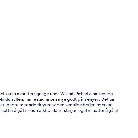
Suite – pres
het kun 5 minutters gange unna Wallraf-Richartz-museet og
 blir du sulten, har restauranten mye godt på menyen. Det tar
et. Andre reisende skryter av den vennlige betjeningen og
Suite – delu
inutter å gå til Heumarkt U-Bahn-stasjon og 8 minutter å gå til