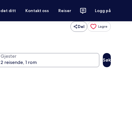
det ditt
Kontakt oss
Reiser
Logg på
Del
Lagre
Gjester
Søk