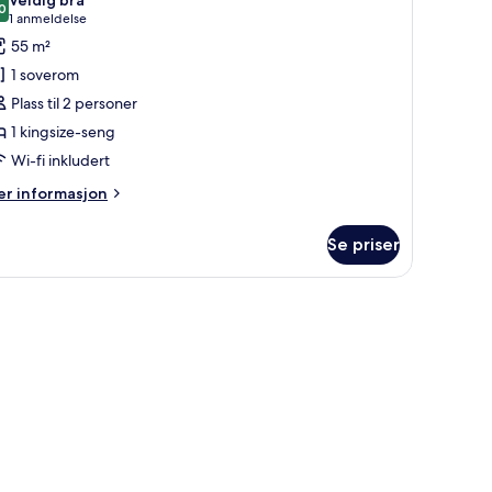
Veldig bra
ildene
0
8,0 av 10
(1
1 anmeldelse
v
anmeldelse)
55 m²
uite
1 soverom
Plass til 2 personer
omfort
1 kingsize-seng
Wi-fi inkludert
er
r informasjon
formasjon
m
Se priser
ite
mfort