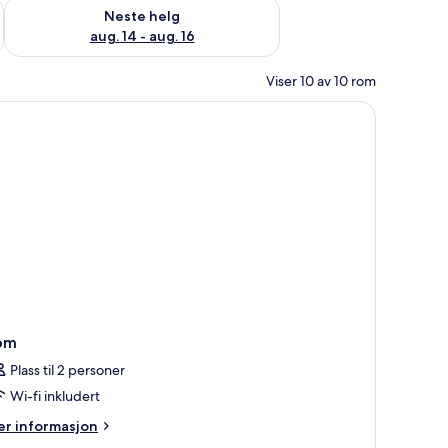
, aug. 7 - aug. 9
Sjekk tilgjengelighet for neste helg, aug. 14 - aug. 16
Neste helg
aug. 14 - aug. 16
Viser 10 av 10 rom
om
Plass til 2 personer
Wi-fi inkludert
er
r informasjon
formasjon