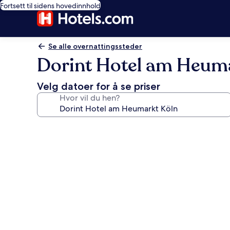
Fortsett til sidens hovedinnhold
Se alle overnattingssteder
Dorint Hotel am Heum
Velg datoer for å se priser
Hvor vil du hen?
Bildegalleri
av
Dorint
Hotel
am
Heumarkt
Köln