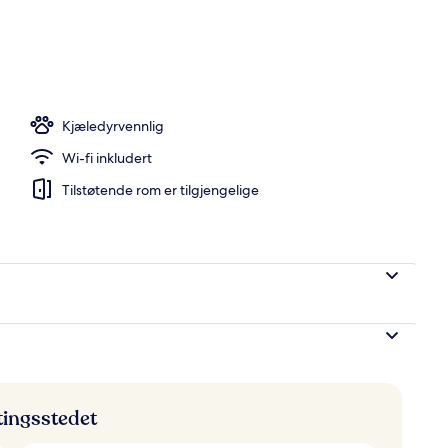
dent | Spisestue
Kjæledyrvennlig
Wi-fi inkludert
Tilstøtende rom er tilgjengelige
ttingsstedet