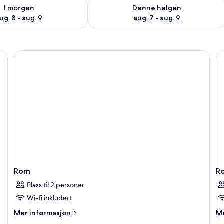
elighet for i morgen, aug. 8 - aug. 9
Sjekk tilgjengelighet for denne helgen
I morgen
Denne helgen
ug. 8 - aug. 9
aug. 7 - aug. 9
Rom
R
Plass til 2 personer
Wi-fi inkludert
Mer
M
Mer informasjon
Me
informasjon
in