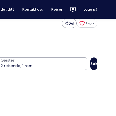
det ditt
Kontakt oss
Reiser
Logg på
Del
Lagre
Gjester
Søk