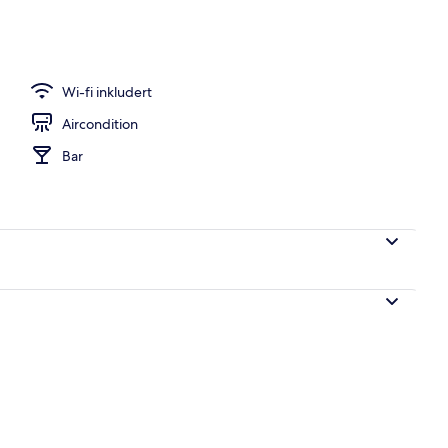
Wi-fi inkludert
Aircondition
Bar