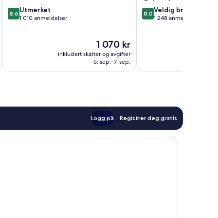
8.6
8.0
Utmerket
Veldig bra
8,6
8,0
av
av
1 010 anmeldelser
1 248 anmeldelser
10,
10,
Utmerket,
Veldig
Prisen
1 070 kr
1 010
bra,
er
anmeldelser
1 248
inkludert skatter og avgifter
inkludert 
1 070 kr
anmeldelser
6. sep.–7. sep.
Logg på
Registrer deg gratis