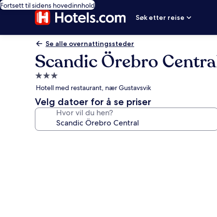
Fortsett til sidens hovedinnhold
Søk etter reise
Se alle overnattingssteder
Scandic Örebro Centra
Overnattingssted
med
Hotell med restaurant, nær Gustavsvik
3.0
Velg datoer for å se priser
stjerner
Hvor vil du hen?
Bildegalleri
av
Scandic
Örebro
Central