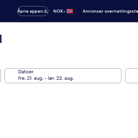
•
Åpne appen
NOK
Annonser overnattingsste
l
Datoer