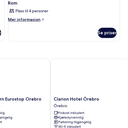
Rom
Plass til 4 personer
Mer
Mer informasjon
informasjon
om
r
Se priser
Rom
 Eurostop Orebro
Clarion Hotel Örebro
Clarion
rn Eurostop Orebro
Clarion Hotel Örebro
Hotel
Örebro
Örebro
lig
Frokost inkludert
Örebro
gjengelig
Kjæledyrvennlig
rt
Parkering tilgjengelig
Wi-fi inkludert