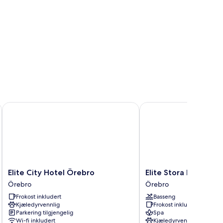
Elite City Hotel Örebro
Elite Stora Hotellet Ör
Elite
Elite
Elite City Hotel Örebro
Elite Stora Hotellet
City
Stora
Örebro
Örebro
Hotel
Hotellet
Frokost inkludert
Basseng
Örebro
Örebro
Kjæledyrvennlig
Frokost inkludert
Örebro
Örebro
Parkering tilgjengelig
Spa
Wi-fi inkludert
Kjæledyrvennlig