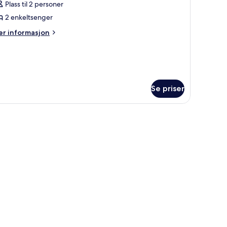
Plass til 2 personer
v
tandard
2 enkeltsenger
ouble
er
r informasjon
oom
formasjon
m
andard
uble
oom
Se priser