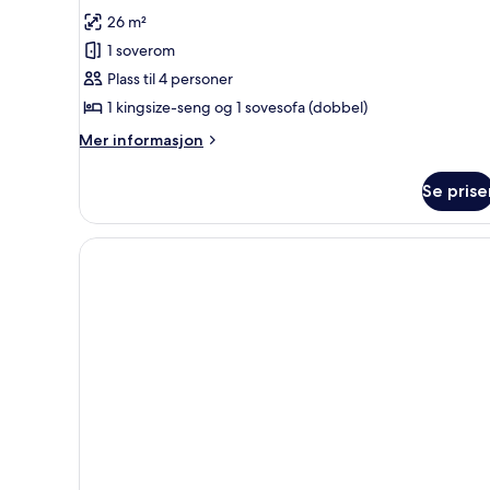
av
anmeldelser)
26 m²
Familierom
1 soverom
(Superior)
Plass til 4 personer
1 kingsize-seng og 1 sovesofa (dobbel)
Mer
Mer informasjon
informasjon
om
Se prise
Familierom
(Superior)