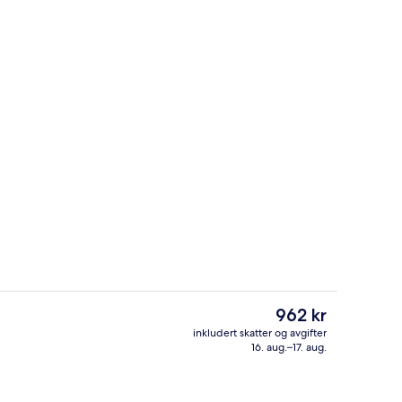
Tomannsrom – standard | Safe på romm
Den
962 kr
nåværende
inkludert skatter og avgifter
prisen
16. aug.–17. aug.
 hver dag (mot et tillegg)
Eksteriør
er
962 kr