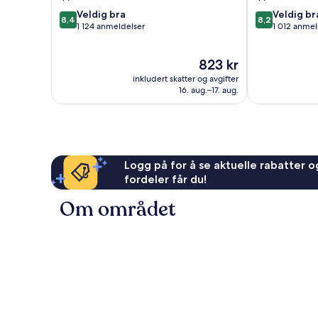
8.4
8.2
Veldig bra
Veldig br
8,4
8,2
av
av
1 124 anmeldelser
1 012 anmel
10,
10,
Veldig
Veldig
Prisen
823 kr
bra,
bra,
er
1 124
1 012
inkludert skatter og avgifter
823 kr
anmeldelser
anmeldelser
16. aug.–17. aug.
Logg på for å se aktuelle rabatter og
fordeler får du!
Om området