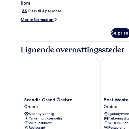
Rom
Plass til 4 personer
Mer
Mer informasjon
informasjon
om
Se prise
Rom
Lignende overnattingssteder
Scandic Grand Örebro
Best Western
Scandic
Best
Scandic Grand Örebro
Best Weste
Grand
Western
Örebro
Örebro
Örebro
Eurostop
Kjæledyrvennlig
Kjæledyrvenn
Örebro
Orebro
Parkering tilgjengelig
Parkering til
Örebro
Wi-fi inkludert
Wi-fi inklude
Restaurant
Restaurant