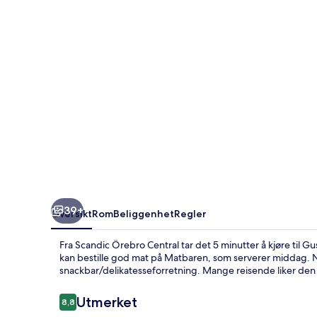
39+
Oversikt
Rom
Beliggenhet
Regler
Fra Scandic Örebro Central tar det 5 minutter å kjøre til Gus
kan bestille god mat på Matbaren, som serverer middag.
snackbar/delikatesseforretning. Mange reisende liker den
Anmeldelser
Utmerket
8,8
8,8 av 10 –