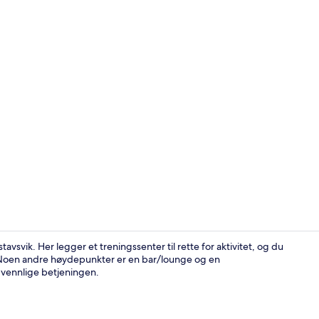
Lobby
tavsvik. Her legger et treningssenter til rette for aktivitet, og du
 Noen andre høydepunkter er en bar/lounge og en
 vennlige betjeningen.
Frokostbuffé