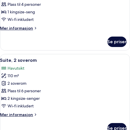
1
Plass til 4 personer
soverom
1 kingsize-seng
Wi-fi inkludert
Mer
Mer informasjon
informasjon
om
Se priser
Suite,
1
soverom
Åpne
Suite, 2 soverom | Sengetøy av topp k
11
Suite, 2 soverom
alle
Havutsikt
bildene
110 m²
av
Suite,
2 soverom
2
Plass til 6 personer
soverom
2 kingsize-senger
Wi-fi inkludert
Mer
Mer informasjon
informasjon
om
Se priser
Suite,