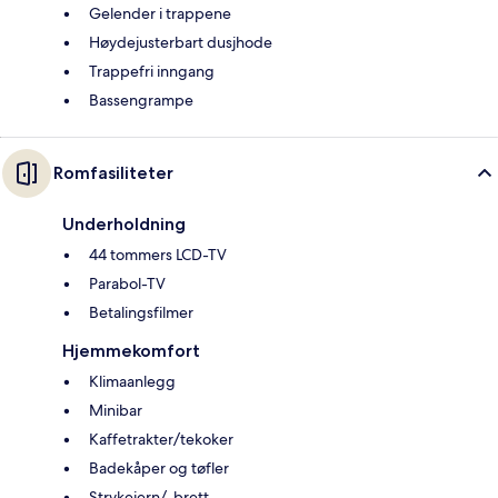
Gelender i trappene
Høydejusterbart dusjhode
Trappefri inngang
Bassengrampe
Romfasiliteter
Underholdning
44 tommers LCD-TV
Parabol-TV
Betalingsfilmer
Hjemmekomfort
Klimaanlegg
Minibar
Kaffetrakter/tekoker
Badekåper og tøfler
Strykejern/-brett