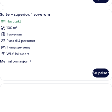
2
soverom
Åpne
Balkong
14
Suite – superior, 1 soverom
alle
Havutsikt
bildene
100 m²
av
Suite
1 soverom
–
Plass til 4 personer
superior,
1 kingsize-seng
1
Wi-fi inkludert
soverom
Mer
Mer informasjon
informasjon
om
Se priser
Suite
–
superior,
1
soverom