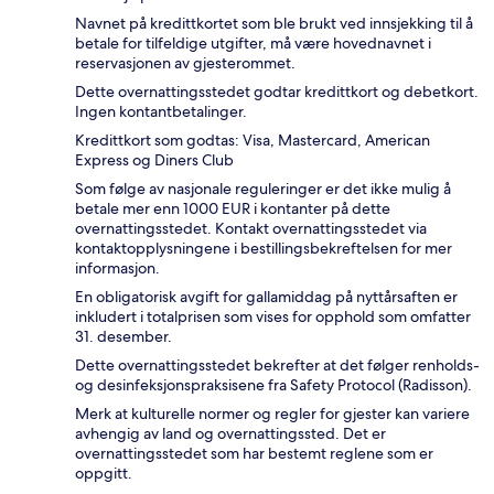
Navnet på kredittkortet som ble brukt ved innsjekking til å
betale for tilfeldige utgifter, må være hovednavnet i
reservasjonen av gjesterommet.
Dette overnattingsstedet godtar kredittkort og debetkort.
Ingen kontantbetalinger.
Kredittkort som godtas: Visa, Mastercard, American
Express og Diners Club
Som følge av nasjonale reguleringer er det ikke mulig å
betale mer enn 1000 EUR i kontanter på dette
overnattingsstedet. Kontakt overnattingsstedet via
kontaktopplysningene i bestillingsbekreftelsen for mer
informasjon.
En obligatorisk avgift for gallamiddag på nyttårsaften er
inkludert i totalprisen som vises for opphold som omfatter
31. desember.
Dette overnattingsstedet bekrefter at det følger renholds-
og desinfeksjonspraksisene fra Safety Protocol (Radisson).
Merk at kulturelle normer og regler for gjester kan variere
avhengig av land og overnattingssted. Det er
overnattingsstedet som har bestemt reglene som er
oppgitt.