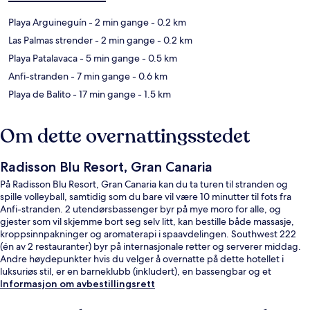
Playa Arguineguín
- 2 min gange
- 0.2 km
Las Palmas strender
- 2 min gange
- 0.2 km
Playa Patalavaca
- 5 min gange
- 0.5 km
Anfi-stranden
- 7 min gange
- 0.6 km
Playa de Balito
- 17 min gange
- 1.5 km
Om dette overnattingsstedet
Radisson Blu Resort, Gran Canaria
På Radisson Blu Resort, Gran Canaria kan du ta turen til stranden og
spille volleyball, samtidig som du bare vil være 10 minutter til fots fra
Anfi-stranden. 2 utendørsbassenger byr på mye moro for alle, og
gjester som vil skjemme bort seg selv litt, kan bestille både massasje,
kroppsinnpakninger og aromaterapi i spaavdelingen. Southwest 222
(én av 2 restauranter) byr på internasjonale retter og serverer middag.
Andre høydepunkter hvis du velger å overnatte på dette hotellet i
luksuriøs stil, er en barneklubb (inkludert), en bassengbar og et
døgnåpent treningssenter. Andre reisende skryter av blant annet den
Informasjon om avbestillingsrett
vennlige betjeningen.