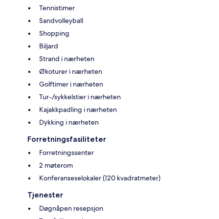
Tennistimer
Sandvolleyball
Shopping
Biljard
Strand i nærheten
Økoturer i nærheten
Golftimer i nærheten
Tur-/sykkelstier i nærheten
Kajakkpadling i nærheten
Dykking i nærheten
Forretningsfasiliteter
Forretningssenter
2 møterom
Konferanseselokaler (120 kvadratmeter)
Tjenester
Døgnåpen resepsjon