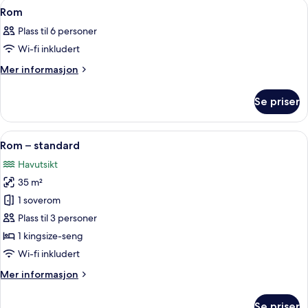
Åpne
Sengetøy av topp kvalitet, minibar, s
4
Rom
alle
Plass til 6 personer
bildene
Wi-fi inkludert
av
Rom
Mer
Mer informasjon
informasjon
om
Se priser
Rom
Åpne
Rom – standard | Sengetøy av topp kva
7
Rom – standard
alle
Havutsikt
bildene
35 m²
av
Rom
1 soverom
–
Plass til 3 personer
standard
1 kingsize-seng
Wi-fi inkludert
Mer
Mer informasjon
informasjon
om
Se priser