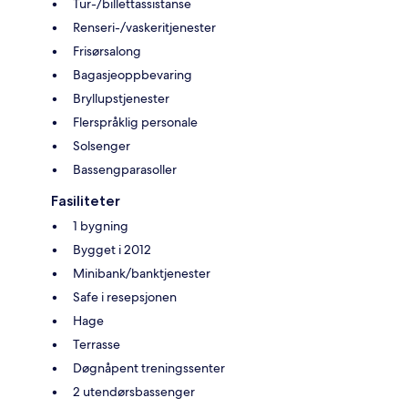
Tur-/billettassistanse
Renseri-/vaskeritjenester
Frisørsalong
Bagasjeoppbevaring
Bryllupstjenester
Flerspråklig personale
Solsenger
Bassengparasoller
Fasiliteter
1 bygning
Bygget i 2012
Minibank/banktjenester
Safe i resepsjonen
Hage
Terrasse
Døgnåpent treningssenter
2 utendørsbassenger