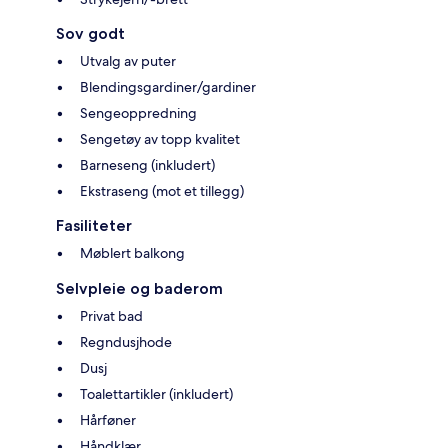
Sov godt
Utvalg av puter
Blendingsgardiner/gardiner
Sengeoppredning
Sengetøy av topp kvalitet
Barneseng (inkludert)
Ekstraseng (mot et tillegg)
Fasiliteter
Møblert balkong
Selvpleie og baderom
Privat bad
Regndusjhode
Dusj
Toalettartikler (inkludert)
Hårføner
Håndklær