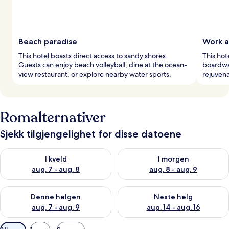
Beach paradise
Work a
This hotel boasts direct access to sandy shores.
This hot
Guests can enjoy beach volleyball, dine at the ocean-
boardwal
view restaurant, or explore nearby water sports.
rejuvena
Romalternativer
Sjekk tilgjengelighet for disse datoene
Sjekk tilgjengelighet for i kveld, aug. 7 - aug. 8
Sjekk tilgjengelighet for i mor
I kveld
I morgen
aug. 7 - aug. 8
aug. 8 - aug. 9
Sjekk tilgjengelighet for denne helgen, aug. 7 - aug. 9
Sjekk tilgjengelighet for neste 
Denne helgen
Neste helg
aug. 7 - aug. 9
aug. 14 - aug. 16
Tilgjengelige