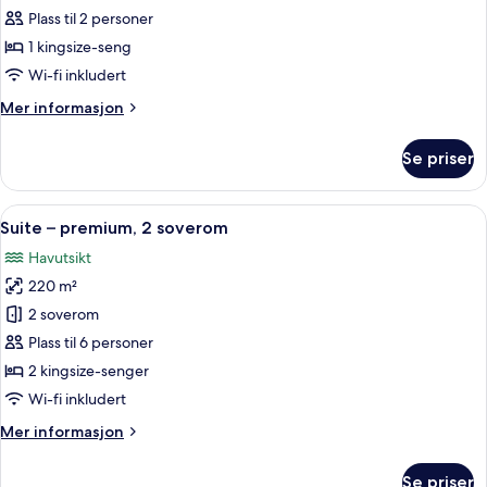
–
Plass til 2 personer
premium
1 kingsize-seng
Wi-fi inkludert
Mer
Mer informasjon
informasjon
om
Se priser
Rom
–
premium
Åpne
Suite – premium, 2 soverom | Balkong
21
Suite – premium, 2 soverom
alle
Havutsikt
bildene
220 m²
av
Suite
2 soverom
–
Plass til 6 personer
premium,
2 kingsize-senger
2
Wi-fi inkludert
soverom
Mer
Mer informasjon
informasjon
om
Se priser