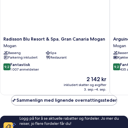
Radisson
Arguine
Radisson Blu Resort & Spa, Gran Canaria Mogan
Arguin
Blu
Park
Mogan
Mogan
Resort
By
Basseng
Spa
Basse
&
Servatur
Parkering inkludert
Restaurant
Kjøkk
Spa,
VV
Gran
Mogan
9.2
9.2
Fantastisk
Fant
9,2
9,2
Canaria
av
av
1 007 anmeldelser
435 
Mogan
10,
10,
Prisen
2 142 kr
Mogan
Fantastisk,
Fantasti
er
1 007
435
inkludert skatter og avgifter
2 142 kr
3. sep.–4. sep.
anmeldelser
anmelde
Sammenlign med lignende overnattingssteder
Logg på for å se aktuelle rabatter og fordeler. Jo mer du
reiser, jo flere fordeler får du!