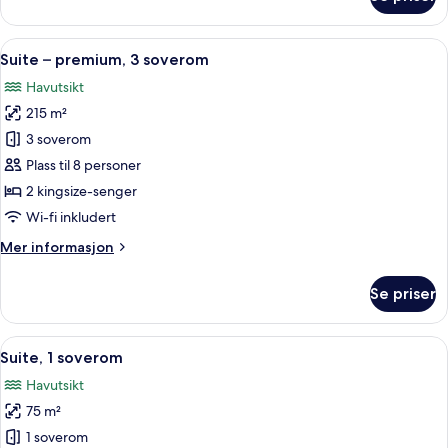
Suite
–
premium,
Åpne
Suite – premium, 3 soverom | Utsikt f
34
2
Suite – premium, 3 soverom
alle
soverom
Havutsikt
bildene
215 m²
av
Suite
3 soverom
–
Plass til 8 personer
premium,
2 kingsize-senger
3
Wi-fi inkludert
soverom
Mer
Mer informasjon
informasjon
om
Se priser
Suite
–
premium,
Åpne
Suite, 1 soverom | Balkong
17
3
Suite, 1 soverom
alle
soverom
Havutsikt
bildene
75 m²
av
Suite,
1 soverom