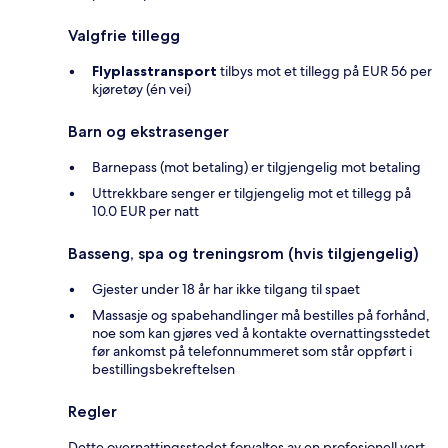
Valgfrie tillegg
Flyplasstransport
tilbys mot et tillegg på EUR 56 per
kjøretøy (én vei)
Barn og ekstrasenger
Barnepass (mot betaling) er tilgjengelig mot betaling
Uttrekkbare senger er tilgjengelig mot et tillegg på
10.0 EUR per natt
Basseng, spa og treningsrom (hvis tilgjengelig)
Gjester under 18 år har ikke tilgang til spaet
Massasje og spabehandlinger må bestilles på forhånd,
noe som kan gjøres ved å kontakte overnattingsstedet
før ankomst på telefonnummeret som står oppført i
bestillingsbekreftelsen
Regler
Dette overnattingsstedet forvaltes av en profesjonell vert,