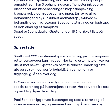
området, som har 3 behandlingsrom. Tjenester inkluderer
blant annet ansiktsbehandlinger, kroppsinnpakning,
kroppsskrubb og kroppsbehandlinger. En rekke ulike
behandlinger tilbys, inkludert aromaterapi, ayurvedisk
behandling og hydroterapi. Spaet er utstyrt med en badstue,
et boblebad og et dampbad.
Spaet er åpent daglig. Gjester under 18 år er ikke tillatt på
spaet.
Spisesteder
Southwest 222 - restaurant spesialiserer seg på internasjonale
retter og serverer kun middag. Her kan gjester nyte en vakker
utsikt mot havet. Gjester kan bestille drinker i baren og sitte
ute og spise (med værforbehold). En barnemeny er
tilgjengelig. Åpen hver dag
La Canaria: restaurant som ligger ved bassenget og
spesialiserer seg på internasjonale retter. Her serveres frokost
og middag. Åpen hver dag
Pool Bar - bar ligger ved bassenget og spesialiserer seg på
internasjonale retter, og serverer kun lunsj. Åpen hver dag