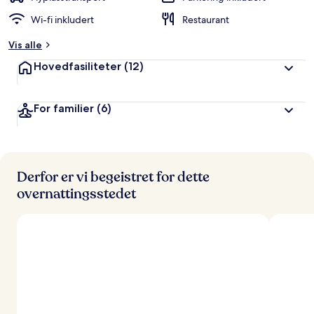
Wi-fi inkludert
Restaurant
Vis alle
Hovedfasiliteter
(12)
For familier
(6)
Derfor er vi begeistret for dette
overnattingsstedet