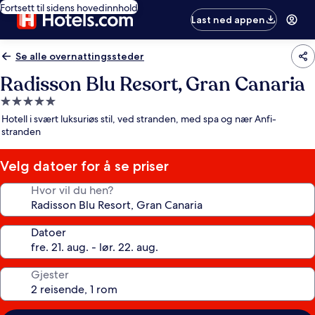
Fortsett til sidens hovedinnhold
Last ned appen
Se alle overnattingssteder
Radisson Blu Resort, Gran Canaria
Overnattingssted
med
Hotell i svært luksuriøs stil, ved stranden, med spa og nær Anfi-
5.0
stranden
stjerner
Velg datoer for å se priser
Hvor vil du hen?
Datoer
Gjester