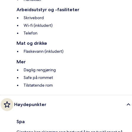
Arbeidsutstyr og -fasiliteter
Skrivebord
Wi-fi (inkludert)
Telefon
Mat og drikke
Flaskevann (inkludert)
Mer
Daglig rengjøring
Safe på rommet
Tilstøtende rom
Høydepunkter
Spa
Gjestene kan skjemme seg bort ved å ta en tur til spaet på