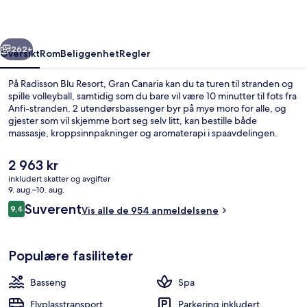
Canaria
rige
Neste
262+
Oversikt
Rom
Beliggenhet
Regler
På Radisson Blu Resort, Gran Canaria kan du ta turen til stranden og
spille volleyball, samtidig som du bare vil være 10 minutter til fots fra
Anfi-stranden. 2 utendørsbassenger byr på mye moro for alle, og
gjester som vil skjemme bort seg selv litt, kan bestille både
massasje, kroppsinnpakninger og aromaterapi i spaavdelingen.
Southwest 222 (én av 2 restauranter) byr på internasjonale retter og
serverer middag. Andre høydepunkter hvis du velger å overnatte
Den
2 963 kr
på dette hotellet i luksuriøs stil, er en barneklubb (inkludert), en
nåværende
inkludert skatter og avgifter
bassengbar og et døgnåpent treningssenter. Andre reisende
prisen
9. aug.–10. aug.
skryter av blant annet den vennlige betjeningen.
2 utendørsbassenger, bassengparasoll
er
Anmeldelser
Suverent
9,4
Vis alle de 954 anmeldelsene
2 963 kr
9,4 av 10 –
Populære fasiliteter
Basseng
Spa
Flyplasstransport
Parkering inkludert