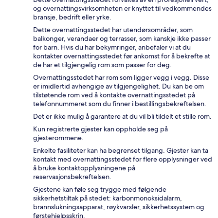
og overnattingsvirksomheten er knyttet til vedkommendes
bransje, bedrift eller yrke.
Dette overnattingsstedet har utendørsområder, som
balkonger, verandaer og terrasser, som kanskje ikke passer
for barn. Hvis du har bekymringer, anbefaler vi at du
kontakter overnattingsstedet før ankomst for å bekrefte at
de har et tilgjengelig rom som passer for deg.
Overnattingsstedet har rom som ligger vegg i vegg. Disse
er imidlertid avhengige av tilgjengelighet. Du kan be om
tilstøtende rom ved å kontakte overnattingsstedet på
telefonnummeret som du finner i bestillingsbekreftelsen.
Det er ikke mulig å garantere at du vil bli tildelt et stille rom.
Kun registrerte gjester kan oppholde seg på
gjesterommene.
Enkelte fasiliteter kan ha begrenset tilgang. Gjester kan ta
kontakt med overnattingsstedet for flere opplysninger ved
å bruke kontaktopplysningene på
reservasjonsbekreftelsen.
Gjestene kan føle seg trygge med følgende
sikkerhetstiltak på stedet: karbonmonoksidalarm,
brannslukningsapparat, røykvarsler, sikkerhetssystem og
førstehjelpsskrin.