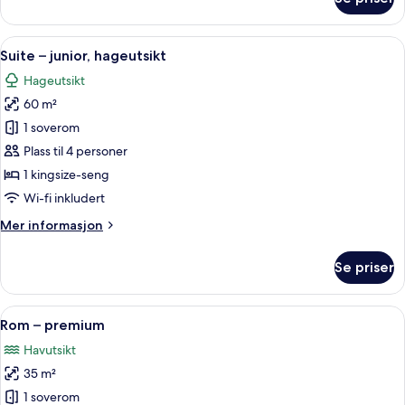
Rom
–
standard
Åpne
Suite – junior, hageutsikt | Sengetøy 
12
Suite – junior, hageutsikt
alle
Hageutsikt
bildene
60 m²
av
Suite
1 soverom
–
Plass til 4 personer
junior,
1 kingsize-seng
hageutsikt
Wi-fi inkludert
Mer
Mer informasjon
informasjon
om
Se priser
Suite
–
junior,
Åpne
Rom – premium | Sengetøy av topp kva
7
hageutsikt
Rom – premium
alle
Havutsikt
bildene
35 m²
av
Rom
1 soverom