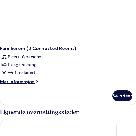
Familierom (2 Connected Rooms)
Plass til 6 personer
1 kingsize-seng
Wi-fi inkludert
Mer
Mer informasjon
informasjon
om
Se priser
Familierom
(2
Connected
Lignende overnattingssteder
Rooms)
Radisson Blu Resort & Spa, Gran Canaria Mogan
Arguineg