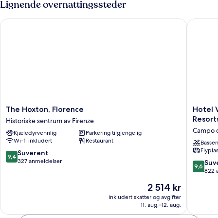
Lignende overnattingssteder
The Hoxton, Florence
Hotel Vil
The
Hotel
The Hoxton, Florence
Hotel V
Hoxton,
Ville
Resort
Historiske sentrum av Firenze
Florence
sull'Arno
Campo d
Kjæledyrvennlig
Parkering tilgjengelig
Historiske
-
Wi-fi inkludert
Restaurant
sentrum
Preferr
Basse
Flypla
av
Hotels
9.4
Suverent
9,4
Firenze
&
av
327 anmeldelser
9.6
Suv
9,6
Resorts
10,
av
822 
Campo
Suverent,
10,
Prisen
2 514 kr
di
327
Suveren
er
Marte
anmeldelser
822
inkludert skatter og avgifter
2 514 kr
11. aug.–12. aug.
anmelde