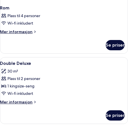
Rom
Plass til 4 personer
Wi-fi inkludert
Mer
Mer informasjon
informasjon
om
Se priser
Rom
Åpne
Italienske Frette-laken, sengetøy av t
11
Double Deluxe
alle
30 m²
bildene
Plass til 2 personer
av
Double
1 kingsize-seng
Deluxe
Wi-fi inkludert
Mer
Mer informasjon
informasjon
om
Se priser
Double
Deluxe