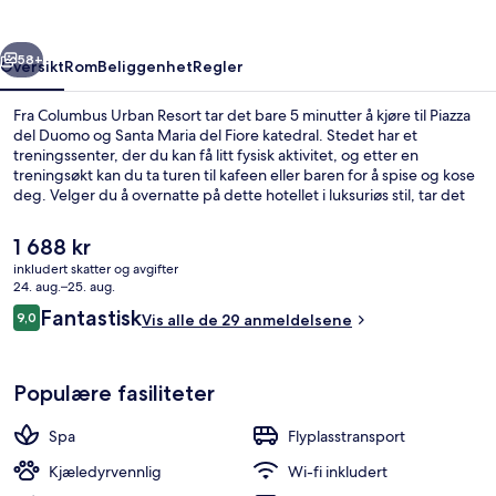
rige
Neste
58+
Oversikt
Rom
Beliggenhet
Regler
Fra Columbus Urban Resort tar det bare 5 minutter å kjøre til Piazza
del Duomo og Santa Maria del Fiore katedral. Stedet har et
treningssenter, der du kan få litt fysisk aktivitet, og etter en
treningsøkt kan du ta turen til kafeen eller baren for å spise og kose
deg. Velger du å overnatte på dette hotellet i luksuriøs stil, tar det
bare 5 minutter å kjøre til Ponte Vecchio og Piazza della Signoria.
Den
1 688 kr
nåværende
inkludert skatter og avgifter
prisen
24. aug.–25. aug.
Eksteriør
er
Anmeldelser
Fantastisk
9,0
Vis alle de 29 anmeldelsene
1 688 kr
9,0 av 10 –
Populære fasiliteter
Spa
Flyplasstransport
Kjæledyrvennlig
Wi-fi inkludert