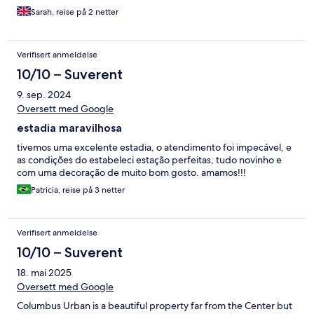
just opened the door. Didn't bother us enough to mention it to
Sarah, reise på 2 netter
staff though! Breakfast was also good, plenty of choice and
freshly cooked. All in all would definitely recommend!!
Verifisert anmeldelse
10/10 – Suverent
9. sep. 2024
Oversett med Google
estadia maravilhosa
tivemos uma excelente estadia, o atendimento foi impecável, e
as condições do estabeleci estação perfeitas, tudo novinho e
com uma decoração de muito bom gosto. amamos!!!
Patricia, reise på 3 netter
Verifisert anmeldelse
10/10 – Suverent
18. mai 2025
Oversett med Google
Columbus Urban is a beautiful property far from the Center but