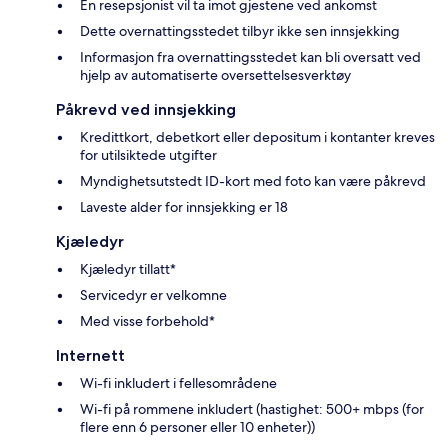
En resepsjonist vil ta imot gjestene ved ankomst
Dette overnattingsstedet tilbyr ikke sen innsjekking
Informasjon fra overnattingsstedet kan bli oversatt ved
hjelp av automatiserte oversettelsesverktøy
Påkrevd ved innsjekking
Kredittkort, debetkort eller depositum i kontanter kreves
for utilsiktede utgifter
Myndighetsutstedt ID-kort med foto kan være påkrevd
Laveste alder for innsjekking er 18
Kjæledyr
Kjæledyr tillatt*
Servicedyr er velkomne
Med visse forbehold*
Internett
Wi-fi inkludert i fellesområdene
Wi-fi på rommene inkludert (hastighet: 500+ mbps (for
flere enn 6 personer eller 10 enheter))