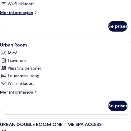
elveutsikt,
Wi-fi inkludert
tårn
Mer
Mer informasjon
informasjon
om
Se priser
Rom
–
superior,
Åpne
Urban Room | Italienske Frette-laken,
7
elveutsikt,
Urban Room
alle
tårn
16 m²
bildene
1 soverom
av
Urban
Plass til 2 personer
Room
1 queensize-seng
Wi-fi inkludert
Mer
Mer informasjon
informasjon
om
Se priser
Urban
Room
Åpne
Bad | Dusj, regndusjhode, hårføner o
2
URBAN DOUBLE ROOM ONE TIME SPA ACCESS
alle