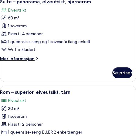
9
elveutsikt,
Suite – panorama, elveutsikt, hjørnerom
alle
tårn
Elveutsikt
bildene
60 m²
av
Suite
1 soverom
–
Plass til 4 personer
panorama,
1 queensize-seng og 1 sovesofa (lang enkel)
elveutsikt,
Wi-fi inkludert
hjørnerom
Mer
Mer informasjon
informasjon
om
Se priser
Suite
–
panorama,
Åpne
Rom – superior, elveutsikt, tårn | Ital
7
elveutsikt,
Rom – superior, elveutsikt, tårn
alle
hjørnerom
Elveutsikt
bildene
20 m²
av
Rom
1 soverom
–
Plass til 2 personer
superior,
1 queensize-seng ELLER 2 enkeltsenger