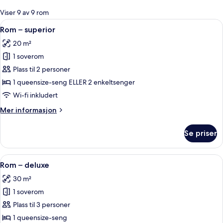
for
Viser 9 av 9 rom
rom
Åpne
Rom – superior | Italienske Frette-lak
8
Rom – superior
alle
20 m²
bildene
1 soverom
av
Rom
Plass til 2 personer
–
1 queensize-seng ELLER 2 enkeltsenger
superior
Wi-fi inkludert
Mer
Mer informasjon
informasjon
om
Se priser
Rom
–
superior
Åpne
Rom – deluxe | Italienske Frette-laken
6
Rom – deluxe
alle
30 m²
bildene
1 soverom
av
Rom
Plass til 3 personer
–
1 queensize-seng