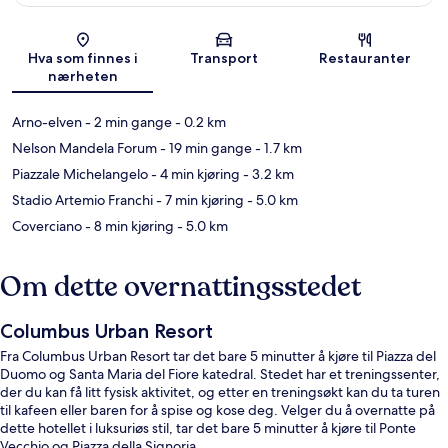
Kart
Hva som finnes i
Transport
Restauranter
nærheten
Arno-elven
- 2 min gange
- 0.2 km
Nelson Mandela Forum
- 19 min gange
- 1.7 km
Piazzale Michelangelo
- 4 min kjøring
- 3.2 km
Stadio Artemio Franchi
- 7 min kjøring
- 5.0 km
Coverciano
- 8 min kjøring
- 5.0 km
Om dette overnattingsstedet
Columbus Urban Resort
Fra Columbus Urban Resort tar det bare 5 minutter å kjøre til Piazza del
Duomo og Santa Maria del Fiore katedral. Stedet har et treningssenter,
der du kan få litt fysisk aktivitet, og etter en treningsøkt kan du ta turen
til kafeen eller baren for å spise og kose deg. Velger du å overnatte på
dette hotellet i luksuriøs stil, tar det bare 5 minutter å kjøre til Ponte
Vecchio og Piazza della Signoria.