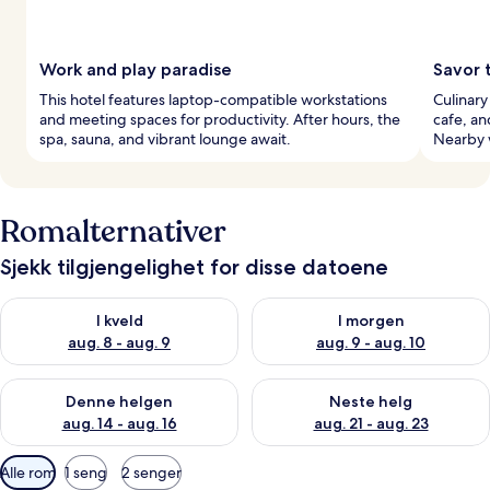
Work and play paradise
Savor 
This hotel features laptop-compatible workstations
Culinary
and meeting spaces for productivity. After hours, the
cafe, an
spa, sauna, and vibrant lounge await.
Nearby 
Romalternativer
Sjekk tilgjengelighet for disse datoene
Sjekk tilgjengelighet for i kveld, aug. 8 - aug. 9
Sjekk tilgjengelighet for i mor
I kveld
I morgen
aug. 8 - aug. 9
aug. 9 - aug. 10
Sjekk tilgjengelighet for denne helgen, aug. 14 - aug. 16
Sjekk tilgjengelighet for neste
Denne helgen
Neste helg
aug. 14 - aug. 16
aug. 21 - aug. 23
Tilgjengelige
Alle rom
1 seng
2 senger
filtre