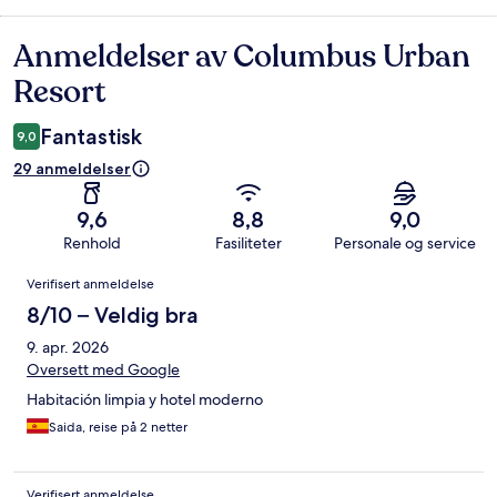
Anmeldelser av Columbus Urban
Anmeldelser
Resort
Fantastisk
9,0
29 anmeldelser
9,6
8,8
9,0
Renhold
Fasiliteter
Personale og service
Anmeldelser
Verifisert anmeldelse
8/10 – Veldig bra
9. apr. 2026
Oversett med Google
Habitación limpia y hotel moderno
Saida, reise på 2 netter
Verifisert anmeldelse