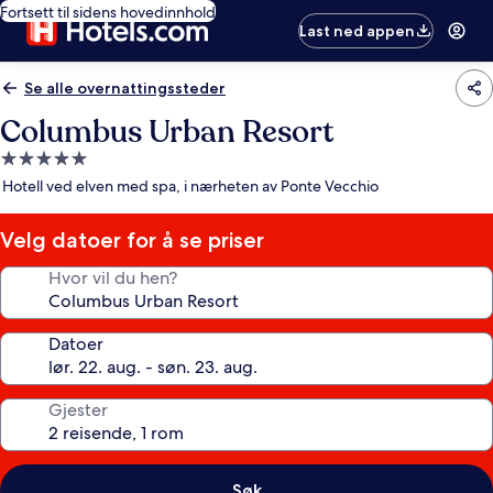
Fortsett til sidens hovedinnhold
Last ned appen
Se alle overnattingssteder
Columbus Urban Resort
Overnattingssted
med
Hotell ved elven med spa, i nærheten av Ponte Vecchio
5.0
stjerner
Velg datoer for å se priser
Hvor vil du hen?
Datoer
Gjester
Søk