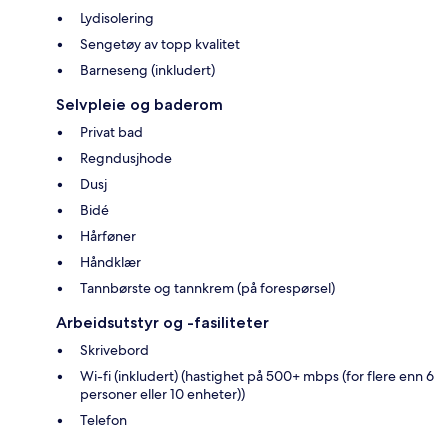
Lydisolering
Sengetøy av topp kvalitet
Barneseng (inkludert)
Selvpleie og baderom
Privat bad
Regndusjhode
Dusj
Bidé
Hårføner
Håndklær
Tannbørste og tannkrem (på forespørsel)
Arbeidsutstyr og -fasiliteter
Skrivebord
Wi-fi (inkludert) (hastighet på 500+ mbps (for flere enn 6
personer eller 10 enheter))
Telefon