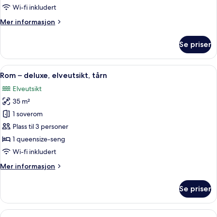
deluxe
Wi-fi inkludert
Mer
Mer informasjon
informasjon
om
Se priser
Rom
–
deluxe
Åpne
Rom – deluxe, elveutsikt, tårn | Italie
10
Rom – deluxe, elveutsikt, tårn
alle
Elveutsikt
bildene
35 m²
av
Rom
1 soverom
–
Plass til 3 personer
deluxe,
1 queensize-seng
elveutsikt,
Wi-fi inkludert
tårn
Mer
Mer informasjon
informasjon
om
Se priser
Rom
–
deluxe,
Åpne
Suite – panorama, elveutsikt, hjørnero