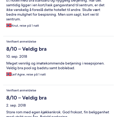
Et hotell med bra standard og hyggelig betjening. Når det
samtidig ligger i en kort/rask gangavstand til sentrum, er det
ikke vanskelig å foreslå dette hotellet til andre. Skulle vært
bedre mulighet for bespisning. Men som sagt; kort vei til
sentrum.
Knut, reise på 1 natt
Verifisert anmeldelse
8/10 – Veldig bra
10. sep. 2018
Meget vennlig og imøtekommende betjening i resepsjonen.
Veldig bra pool og badstu samt boblebad.
Leif Agne, reise på 1 natt
Verifisert anmeldelse
8/10 – Veldig bra
2. sep. 2018
Store rom med egen kjøkkenkrok. God frokost, fin beliggenhet
med utsikt over Åre. Betald parkering.