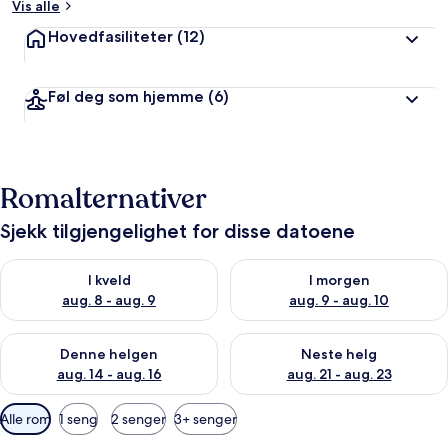
Vis alle
Hovedfasiliteter
(12)
Føl deg som hjemme
(6)
Romalternativer
Sjekk tilgjengelighet for disse datoene
Sjekk tilgjengelighet for i kveld, aug. 8 - aug. 9
Sjekk tilgjengelighet for i mor
I kveld
I morgen
aug. 8 - aug. 9
aug. 9 - aug. 10
Sjekk tilgjengelighet for denne helgen, aug. 14 - aug. 16
Sjekk tilgjengelighet for neste
Denne helgen
Neste helg
aug. 14 - aug. 16
aug. 21 - aug. 23
Tilgjengelige
Alle rom
1 seng
2 senger
3+ senger
filtre