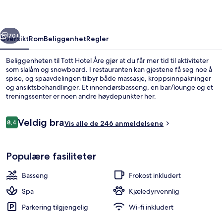
rige
Neste
70+
Oversikt
Rom
Beliggenhet
Regler
Beliggenheten til Tott Hotel Åre gjør at du får mer tid til aktiviteter
som slalåm og snowboard. I restauranten kan gjestene få seg noe å
spise, og spaavdelingen tilbyr både massasje, kroppsinnpakninger
og ansiktsbehandlinger. Et innendørsbasseng, en bar/lounge og et
treningssenter er noen andre høydepunkter her.
Anmeldelser
Veldig bra
8,4
Vis alle de 246 anmeldelsene
8,4 av 10 –
Innendørs boblebad
Populære fasiliteter
Basseng
Frokost inkludert
Spa
Kjæledyrvennlig
Parkering tilgjengelig
Wi-fi inkludert