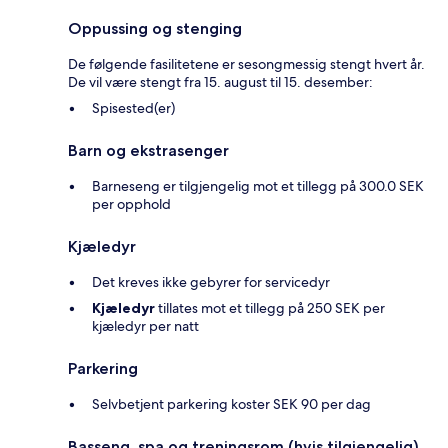
Oppussing og stenging
De følgende fasilitetene er sesongmessig stengt hvert år.
De vil være stengt fra 15. august til 15. desember:
Spisested(er)
Barn og ekstrasenger
Barneseng er tilgjengelig mot et tillegg på 300.0 SEK
per opphold
Kjæledyr
Det kreves ikke gebyrer for servicedyr
Kjæledyr
tillates mot et tillegg på 250 SEK per
kjæledyr per natt
Parkering
Selvbetjent parkering koster SEK 90 per dag
Basseng, spa og treningsrom (hvis tilgjengelig)