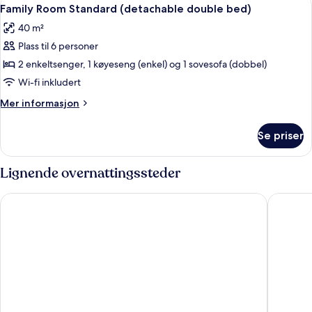
Åpne
8
(twin
Family Room Standard (detachable double bed)
alle
or
40 m²
double
bildene
bed)
Plass til 6 personer
av
Family
2 enkeltsenger, 1 køyeseng (enkel) og 1 sovesofa (dobbel)
Room
Wi-fi inkludert
Standard
Mer
Mer informasjon
(detachable
informasjon
double
om
Se priser
Family
bed)
Room
Standard
Lignende overnattingssteder
(detachable
double
Holiday Club Åre
Granen H
bed)