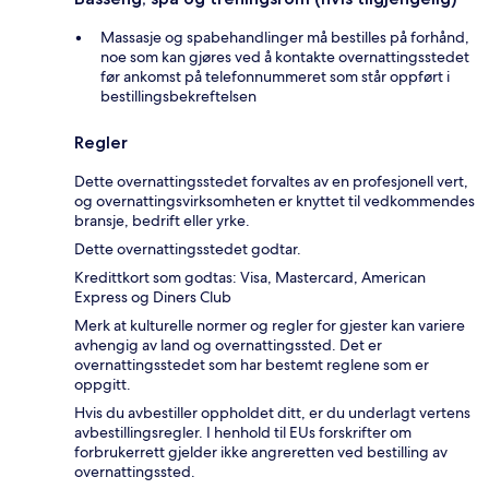
Massasje og spabehandlinger må bestilles på forhånd,
noe som kan gjøres ved å kontakte overnattingsstedet
før ankomst på telefonnummeret som står oppført i
bestillingsbekreftelsen
Regler
Dette overnattingsstedet forvaltes av en profesjonell vert,
og overnattingsvirksomheten er knyttet til vedkommendes
bransje, bedrift eller yrke.
Dette overnattingsstedet godtar.
Kredittkort som godtas: Visa, Mastercard, American
Express og Diners Club
Merk at kulturelle normer og regler for gjester kan variere
avhengig av land og overnattingssted. Det er
overnattingsstedet som har bestemt reglene som er
oppgitt.
Hvis du avbestiller oppholdet ditt, er du underlagt vertens
avbestillingsregler. I henhold til EUs forskrifter om
forbrukerrett gjelder ikke angreretten ved bestilling av
overnattingssted.