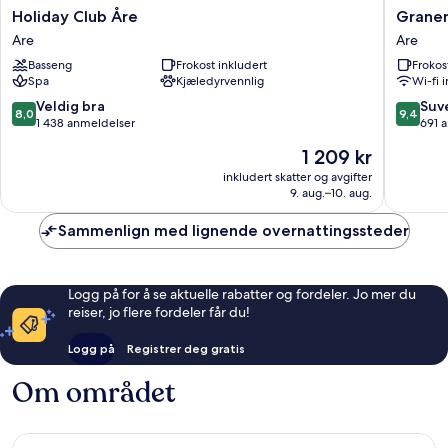
Holiday
Granen
Holiday Club Åre
Granen
Club
Hotell
Are
Are
Åre
&
Basseng
Frokost inkludert
Frokos
Are
Restaur
Spa
Kjæledyrvennlig
Wi-fi 
Are
8.0
9.4
Veldig bra
Suv
8,0
9,4
av
av
1 438 anmeldelser
691 
10,
10,
Prisen
1 209 kr
Veldig
Suveren
er
bra,
691
inkludert skatter og avgifter
1 209 kr
9. aug.–10. aug.
1 438
anmelde
anmeldelser
Sammenlign med lignende overnattingssteder
Logg på for å se aktuelle rabatter og fordeler. Jo mer du
reiser, jo flere fordeler får du!
Logg på
Registrer deg gratis
Om området