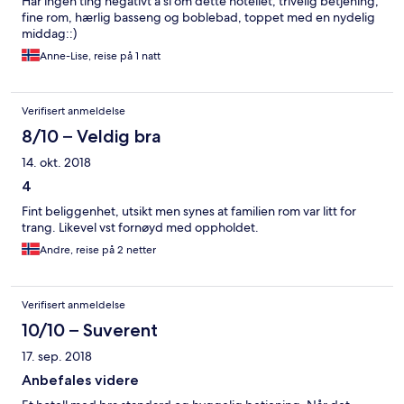
Har ingen ting negativt å si om dette hotellet, trivelig betjening,
fine rom, hærlig basseng og boblebad, toppet med en nydelig
middag::)
Anne-Lise, reise på 1 natt
Verifisert anmeldelse
8/10 – Veldig bra
14. okt. 2018
4
Fint beliggenhet, utsikt men synes at familien rom var litt for
trang. Likevel vst fornøyd med oppholdet.
Andre, reise på 2 netter
Verifisert anmeldelse
10/10 – Suverent
17. sep. 2018
Anbefales videre