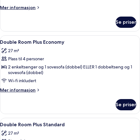
Thyras
Mer
Mer informasjon
informasjon
om
Se priser
Double
Room
Thyras
Åpne
Double Room Plus Economy | Planløsn
5
Double Room Plus Economy
alle
27 m²
bildene
Plass til 4 personer
av
Double
2 enkeltsenger og 1 sovesofa (dobbel) ELLER 1 dobbeltseng og 1
sovesofa (dobbel)
Room
Wi-fi inkludert
Plus
Economy
Mer
Mer informasjon
informasjon
om
Se priser
Double
Room
Plus
Åpne
Senger med overmadrass og wi-fi (ink
4
Economy
Double Room Plus Standard
alle
27 m²
bildene