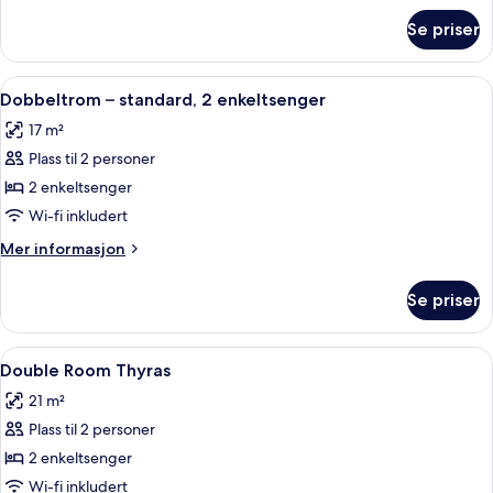
om
Se priser
Økonomi-
dobbeltrom,
2
Åpne
Senger med overmadrass og wi-fi (ink
5
enkeltsenger
Dobbeltrom – standard, 2 enkeltsenger
alle
17 m²
bildene
Plass til 2 personer
av
Dobbeltrom
2 enkeltsenger
–
Wi-fi inkludert
standard,
Mer
Mer informasjon
2
informasjon
enkeltsenger
om
Se priser
Dobbeltrom
–
standard,
Åpne
Double Room Thyras | Senger med over
5
2
Double Room Thyras
alle
enkeltsenger
21 m²
bildene
Plass til 2 personer
av
Double
2 enkeltsenger
Room
Wi-fi inkludert