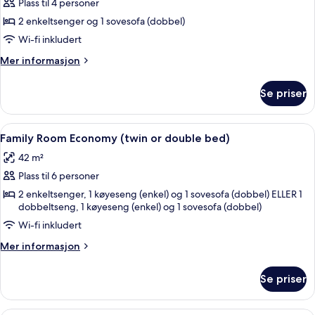
Plass til 4 personer
av
Double
2 enkeltsenger og 1 sovesofa (dobbel)
Room
Wi-fi inkludert
Plus
Mer
Mer informasjon
Standard
informasjon
om
Se priser
Double
Room
Plus
Åpne
Spiseområde på rommet
5
Standard
Family Room Economy (twin or double bed)
alle
42 m²
bildene
Plass til 6 personer
av
Family
2 enkeltsenger, 1 køyeseng (enkel) og 1 sovesofa (dobbel) ELLER 1
dobbeltseng, 1 køyeseng (enkel) og 1 sovesofa (dobbel)
Room
Wi-fi inkludert
Economy
(twin
Mer
Mer informasjon
or
informasjon
om
double
Se priser
Family
bed)
Room
Economy
Family Room Standard (detachable dou