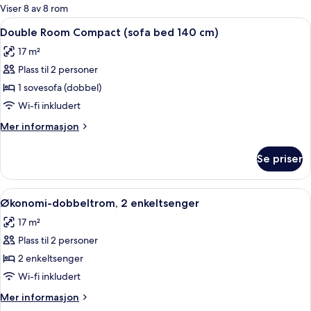
for
Viser 8 av 8 rom
rom
Åpne
Senger med overmadrass og wi-fi (ink
5
Double Room Compact (sofa bed 140 cm)
alle
17 m²
bildene
Plass til 2 personer
av
Double
1 sovesofa (dobbel)
Room
Wi-fi inkludert
Compact
Mer
Mer informasjon
(sofa
informasjon
bed
om
Se priser
Double
140
Room
cm)
Compact
Åpne
Økonomi-dobbeltrom, 2 enkeltsenger |
4
(sofa
Økonomi-dobbeltrom, 2 enkeltsenger
alle
bed
17 m²
140
bildene
cm)
Plass til 2 personer
av
Økonomi-
2 enkeltsenger
dobbeltrom,
Wi-fi inkludert
2
Mer
Mer informasjon
enkeltsenger
informasjon