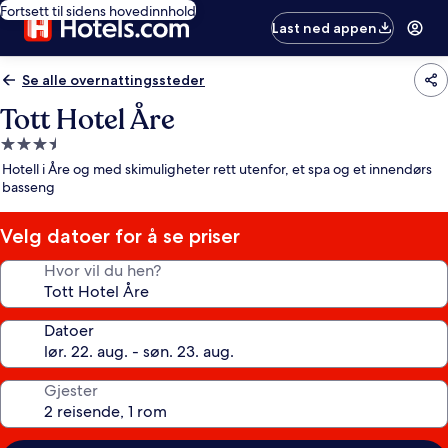
Fortsett til sidens hovedinnhold
Last ned appen
Se alle overnattingssteder
Tott Hotel Åre
Overnattingssted
med
Hotell i Åre og med skimuligheter rett utenfor, et spa og et innendørs
3.5
basseng
stjerner
Velg datoer for å se priser
Hvor vil du hen?
Datoer
Gjester