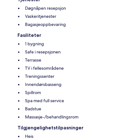
Døgnåpen resepsjon
Vaskeritjenester
Bagasjeoppbevaring
Fasiliteter
1 bygning
Safe i resepsjonen
Terrasse
TV i fellesområdene
Treningssenter
Innendørsbasseng
Spillrom
Spa med full service
Badstue
Massasje-/behandlingsrom
Tilgjengelighetstilpasninger
Heis