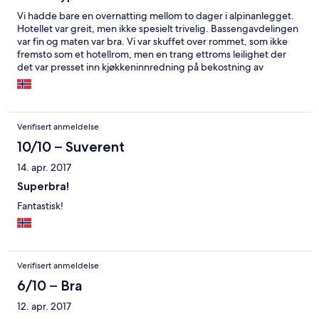
Vi hadde bare en overnatting mellom to dager i alpinanlegget.
Hotellet var greit, men ikke spesielt trivelig. Bassengavdelingen
var fin og maten var bra. Vi var skuffet over rommet, som ikke
fremsto som et hotellrom, men en trang ettroms leilighet der
det var presset inn kjøkkeninnredning på bekostning av
lenestol(er) .
Verifisert anmeldelse
10/10 – Suverent
14. apr. 2017
Superbra!
Fantastisk!
Verifisert anmeldelse
6/10 – Bra
12. apr. 2017