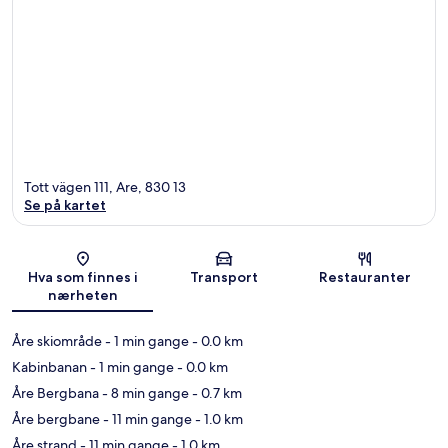
Tott vägen 111, Are, 830 13
Se på kartet
Kart
Hva som finnes i
Transport
Restauranter
nærheten
Åre skiområde
- 1 min gange
- 0.0 km
Kabinbanan
- 1 min gange
- 0.0 km
Åre Bergbana
- 8 min gange
- 0.7 km
Åre bergbane
- 11 min gange
- 1.0 km
Åre strand
- 11 min gange
- 1.0 km