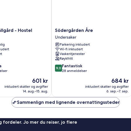
Södergården
Storliens Fjällgård - Hostel
Södergården Åre
Åre
Undersaker
Undersaker
lig
Parkering inkludert
ludert
Wi-fi inkludert
rt
Vaskeritjenester
Røykfritt
9.0
a
Fantastisk
9,0
av
elser
28 anmeldelser
10,
Prisen
Prisen
601 kr
684 kr
Fantastisk,
er
er
28
inkludert skatter og avgifter
inkludert skatter og avgifter
601 kr
684 kr
14. aug.–15. aug.
6. sep.–7. sep.
anmeldelser
Sammenlign med lignende overnattingssteder
 fordeler. Jo mer du reiser, jo flere