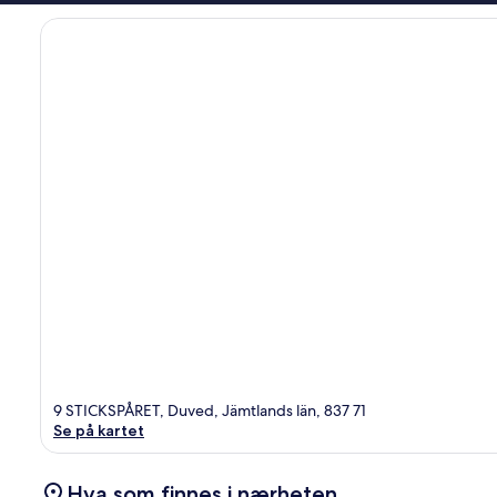
9 STICKSPÅRET, Duved, Jämtlands län, 837 71
Se på kartet
Hva som finnes i nærheten