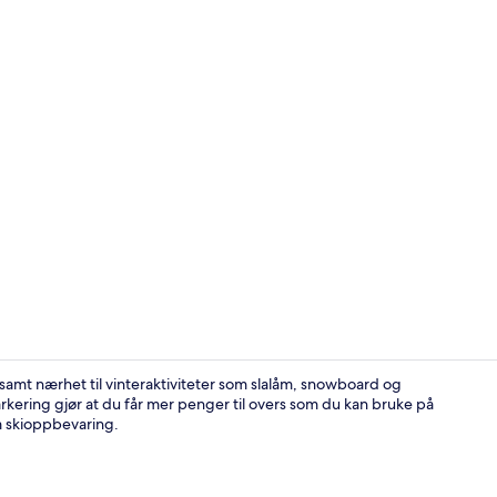
Overnatting
 samt nærhet til vinteraktiviteter som slalåm, snowboard og
rkering gjør at du får mer penger til overs som du kan bruke på
om skioppbevaring.
Wi-fi (inklud