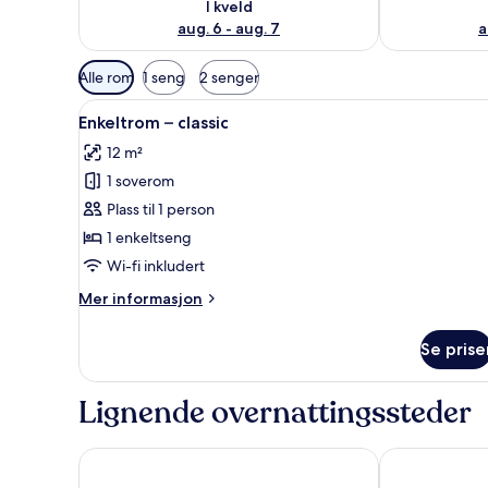
I kveld
aug. 6 - aug. 7
a
Tilgjengelige
Alle rom
1 seng
2 senger
filtre
Åpne
Enkeltrom – classic | Wi-fi (ink
for
2
Enkeltrom – classic
alle
rom
12 m²
bildene
1 soverom
av
Enkeltrom
Plass til 1 person
–
1 enkeltseng
classic
Wi-fi inkludert
Mer
Mer informasjon
informasjon
om
Se prise
Enkeltrom
–
classic
Lignende overnattingssteder
Holiday Club Åre
Storliens Fjäl