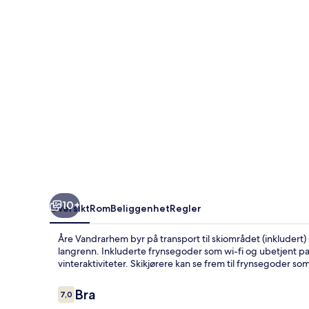
10+
Oversikt
Rom
Beliggenhet
Regler
Åre Vandrarhem byr på transport til skiområdet (inkludert)
langrenn. Inkluderte frynsegoder som wi-fi og ubetjent pa
vinteraktiviteter. Skikjørere kan se frem til frynsegoder s
Anmeldelser
Bra
7,0
7,0 av 10 –