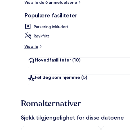
Vis alle de 6 anmeldelsene
Populære fasiliteter
Spiseområde
Parkering inkludert
Røykfritt
Vis alle
Hovedfasiliteter
(10)
Føl deg som hjemme
(5)
Romalternativer
Sjekk tilgjengelighet for disse datoene
Sjekk tilgjengelighet for i kveld, aug. 6 - aug. 7
Sjekk tilgjeng