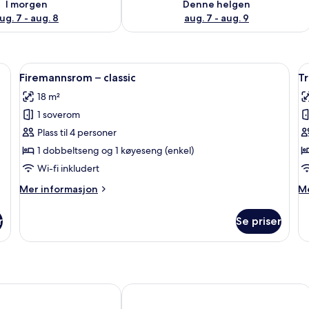
I morgen
Denne helgen
ug. 7 - aug. 8
aug. 7 - aug. 9
ludert)
Åpne
Wi-fi (inkludert)
Å
2
Firemannsrom – classic
T
alle
al
18 m²
bildene
b
1 soverom
av
a
Firemannsrom
T
Plass til 4 personer
–
–
1 dobbeltseng og 1 køyeseng (enkel)
classic
b
Wi-fi inkludert
Mer
M
Mer informasjon
Me
informasjon
in
om
o
r
Se priser
Firemannsrom
T
–
–
classic
ba
lgård - Hostel
Södergården Åre