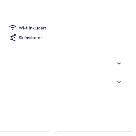
Wi-fi inkludert
Skifasiliteter
elighet for i morgen, aug. 7 - aug. 8
Sjekk tilgjengelighet for denne helgen