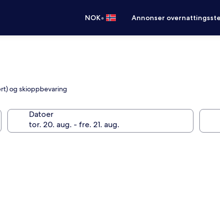
•
NOK
Annonser overnattingsste
ert) og skioppbevaring
Datoer