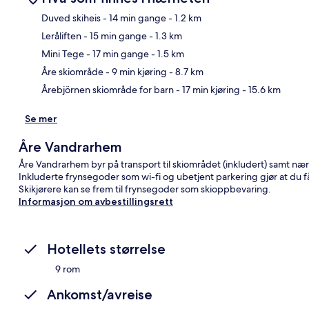
Duved skiheis
- 14 min gange
- 1.2 km
Leråliften
- 15 min gange
- 1.3 km
Kart
Mini Tege
- 17 min gange
- 1.5 km
Åre skiområde
- 9 min kjøring
- 8.7 km
Årebjörnen skiområde for barn
- 17 min kjøring
- 15.6 km
Se mer
Åre Vandrarhem
Åre Vandrarhem byr på transport til skiområdet (inkludert) samt nær
Inkluderte frynsegoder som wi-fi og ubetjent parkering gjør at du få
Skikjørere kan se frem til frynsegoder som skioppbevaring.
Informasjon om avbestillingsrett
Hotellets størrelse
9 rom
Ankomst/avreise