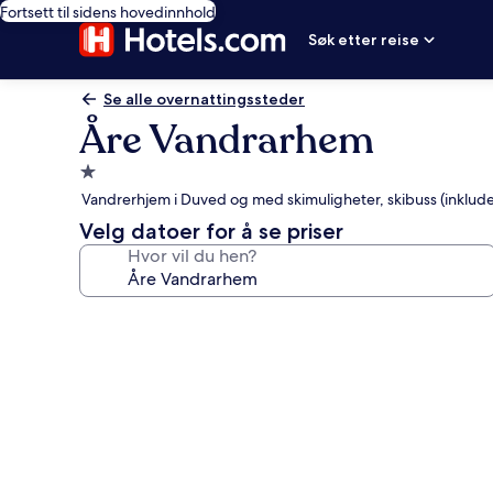
Fortsett til sidens hovedinnhold
Søk etter reise
Se alle overnattingssteder
Åre Vandrarhem
Overnattingssted
med
Vandrerhjem i Duved og med skimuligheter, skibuss (inklud
1.0
Velg datoer for å se priser
stjerne
Hvor vil du hen?
Bildegalleri
av
Åre
Vandrarhem