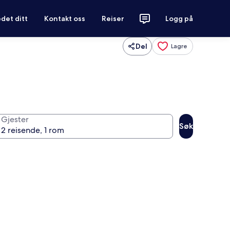
det ditt
Kontakt oss
Reiser
Logg på
Del
Lagre
Gjester
Søk