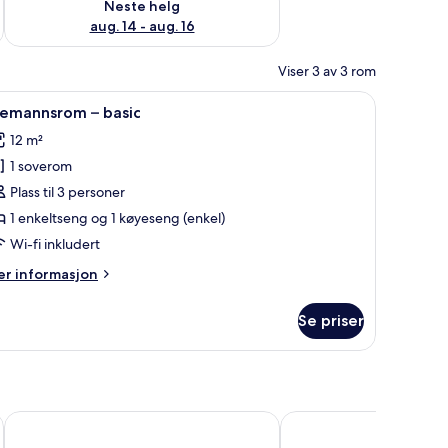
Neste helg
aug. 14 - aug. 16
Viser 3 av 3 rom
pne
Tremannsrom – basic | Wi-fi (inkludert)
2
remannsrom – basic
le
12 m²
ildene
1 soverom
v
remannsrom
Plass til 3 personer
1 enkeltseng og 1 køyeseng (enkel)
asic
Wi-fi inkludert
er
r informasjon
formasjon
m
Se priser
remannsrom
sic
Åre Bed & Breakfast
Hotell Åre Fjällsätra