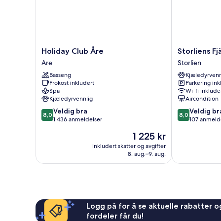
Holiday
Storliens
Holiday Club Åre
Club
Fjällgård
Are
Storlien
Åre
-
Basseng
Kjæledyrvenn
Are
Hostel
Frokost inkludert
Parkering ink
Storlien
Spa
Wi-fi inklude
Kjæledyrvennlig
Aircondition
8.0
8.0
Veldig bra
Veldig br
8,0
8,0
av
av
1 436 anmeldelser
107 anmeld
10,
10,
Prisen
1 225 kr
Veldig
Veldig
er
bra,
bra,
inkludert skatter og avgifter
1 225 kr
8. aug.–9. aug.
1 436
107
anmeldelser
anmeldelser
Logg på for å se aktuelle rabatter og
fordeler får du!